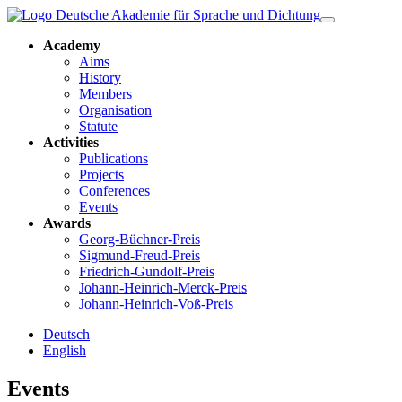
Academy
Aims
History
Members
Organisation
Statute
Activities
Publications
Projects
Conferences
Events
Awards
Georg-Büchner-Preis
Sigmund-Freud-Preis
Friedrich-Gundolf-Preis
Johann-Heinrich-Merck-Preis
Johann-Heinrich-Voß-Preis
Deutsch
English
Events