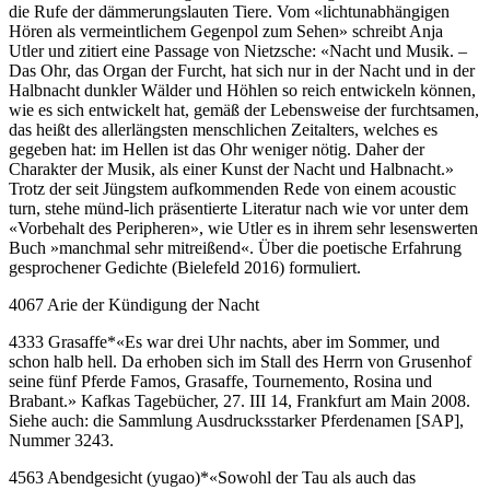
die Rufe der dämmerungslauten Tiere. Vom «lichtunabhängigen
Hören als vermeintlichem Gegenpol zum Sehen» schreibt Anja
Utler und zitiert eine Passage von Nietzsche: «Nacht und Musik. –
Das Ohr, das Organ der Furcht, hat sich nur in der Nacht und in der
Halbnacht dunkler Wälder und Höhlen so reich entwickeln können,
wie es sich entwickelt hat, gemäß der Lebensweise der furchtsamen,
das heißt des allerlängsten menschlichen Zeitalters, welches es
gegeben hat: im Hellen ist das Ohr weniger nötig. Daher der
Charakter der Musik, als einer Kunst der Nacht und Halbnacht.»
Trotz der seit Jüngstem aufkommenden Rede von einem acoustic
turn, stehe münd-lich präsentierte Literatur nach wie vor unter dem
«Vorbehalt des Peripheren», wie Utler es in ihrem sehr lesenswerten
Buch »manchmal sehr mitreißend«. Über die poetische Erfahrung
gesprochener Gedichte (Bielefeld 2016) formuliert.
4067 Arie der Kündigung der Nacht
4333 Grasaffe
*
«Es war drei Uhr nachts, aber im Sommer, und
schon halb hell. Da erhoben sich im Stall des Herrn von Grusenhof
seine fünf Pferde Famos, Grasaffe, Tournemento, Rosina und
Brabant.» Kafkas Tagebücher, 27. III 14, Frankfurt am Main 2008.
Siehe auch: die Sammlung Ausdrucksstarker Pferdenamen [SAP],
Nummer 3243.
4563 Abendgesicht (yugao)
*
«Sowohl der Tau als auch das