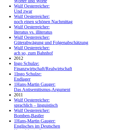
Wörter und Worte
Wulf Oesterreicher:
Und zwar
Wulf Oesterreicher:
noch einen schönen Nachmittag
Wulf Oesterreicher:
literatus vs. illiteratus
Wulf Oesterreicher:
Güterabwägung und Folgenabschätzung
Wulf Oesterreicher:
ach so, zum Bahnhof
2012
Ingo Schulze:
Finanzwirtschaft/Realwirtschaft
1
Ingo Schulze:
Endlager
1
Hans-Martin Gauger:
Das Antisemitismus-Argument
2011
Wulf Oesterreicher:
sprachlich – linguistisch
Wulf Oesterreicher:
Bomben-Bastler
1
Hans-Martin Gauger:
Englisches im Deutschen