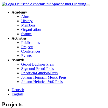
Academy
Aims
History
Members
Organisation
Statute
Activities
Publications
Projects
Conferences
Events
Awards
Georg-Büchner-Preis
Sigmund-Freud-Preis
Friedrich-Gundolf-Preis
Johann-Heinrich-Merck-Preis
Johann-Heinrich-Voß-Preis
Deutsch
English
Projects