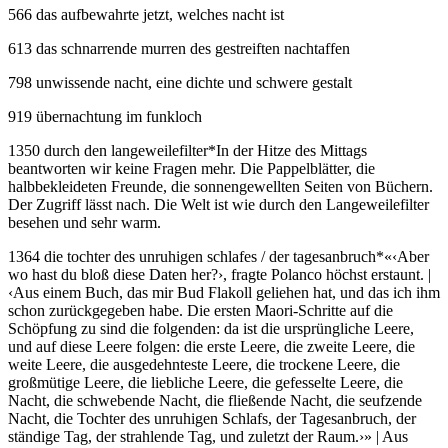
566 das aufbewahrte jetzt, welches nacht ist
613 das schnarrende murren des gestreiften nachtaffen
798 unwissende nacht, eine dichte und schwere gestalt
919 übernachtung im funkloch
1350 durch den langeweilefilter
*
In der Hitze des Mittags
beantworten wir keine Fragen mehr. Die Pappelblätter, die
halbbekleideten Freunde, die sonnengewellten Seiten von Büchern.
Der Zugriff lässt nach. Die Welt ist wie durch den Langeweilefilter
besehen und sehr warm.
1364 die tochter des unruhigen schlafes / der tagesanbruch
*
«‹Aber
wo hast du bloß diese Daten her?›, fragte Polanco höchst erstaunt. |
‹Aus einem Buch, das mir Bud Flakoll geliehen hat, und das ich ihm
schon zurückgegeben habe. Die ersten Maori-Schritte auf die
Schöpfung zu sind die folgenden: da ist die ursprüngliche Leere,
und auf diese Leere folgen: die erste Leere, die zweite Leere, die
weite Leere, die ausgedehnteste Leere, die trockene Leere, die
großmütige Leere, die liebliche Leere, die gefesselte Leere, die
Nacht, die schwebende Nacht, die fließende Nacht, die seufzende
Nacht, die Tochter des unruhigen Schlafs, der Tagesanbruch, der
ständige Tag, der strahlende Tag, und zuletzt der Raum.›» | Aus