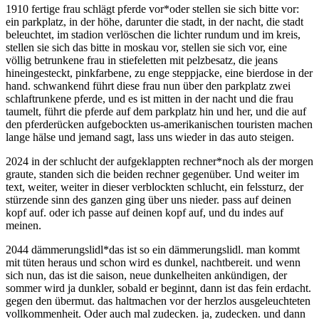
1910 fertige frau schlägt pferde vor
*
oder stellen sie sich bitte vor:
ein parkplatz, in der höhe, darunter die stadt, in der nacht, die stadt
beleuchtet, im stadion verlöschen die lichter rundum und im kreis,
stellen sie sich das bitte in moskau vor, stellen sie sich vor, eine
völlig betrunkene frau in stiefeletten mit pelzbesatz, die jeans
hineingesteckt, pinkfarbene, zu enge steppjacke, eine bierdose in der
hand. schwankend führt diese frau nun über den parkplatz zwei
schlaftrunkene pferde, und es ist mitten in der nacht und die frau
taumelt, führt die pferde auf dem parkplatz hin und her, und die auf
den pferderücken aufgebockten us-amerikanischen touristen machen
lange hälse und jemand sagt, lass uns wieder in das auto steigen.
2024 in der schlucht der aufgeklappten rechner
*
noch als der morgen
graute, standen sich die beiden rechner gegenüber. Und weiter im
text, weiter, weiter in dieser verblockten schlucht, ein felssturz, der
stürzende sinn des ganzen ging über uns nieder. pass auf deinen
kopf auf. oder ich passe auf deinen kopf auf, und du indes auf
meinen.
2044 dämmerungslidl
*
das ist so ein dämmerungslidl. man kommt
mit tüten heraus und schon wird es dunkel, nachtbereit. und wenn
sich nun, das ist die saison, neue dunkelheiten ankündigen, der
sommer wird ja dunkler, sobald er beginnt, dann ist das fein erdacht.
gegen den übermut. das haltmachen vor der herzlos ausgeleuchteten
vollkommenheit. Oder auch mal zudecken. ja, zudecken. und dann