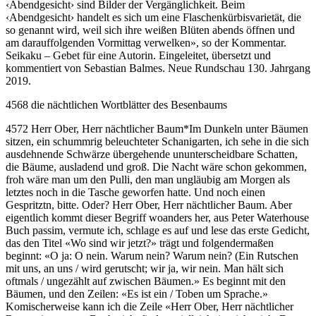
‹Abendgesicht› sind Bilder der Vergänglichkeit. Beim
‹Abendgesicht› handelt es sich um eine Flaschenkürbisvarietät, die
so genannt wird, weil sich ihre weißen Blüten abends öffnen und
am darauffolgenden Vormittag verwelken», so der Kommentar.
Seikaku – Gebet für eine Autorin. Eingeleitet, übersetzt und
kommentiert von Sebastian Balmes. Neue Rundschau 130. Jahrgang
2019.
4568 die nächtlichen Wortblätter des Besenbaums
4572 Herr Ober, Herr nächtlicher Baum
*
Im Dunkeln unter Bäumen
sitzen, ein schummrig beleuchteter Schanigarten, ich sehe in die sich
ausdehnende Schwärze übergehende ununterscheidbare Schatten,
die Bäume, ausladend und groß. Die Nacht wäre schon gekommen,
froh wäre man um den Pulli, den man ungläubig am Morgen als
letztes noch in die Tasche geworfen hatte. Und noch einen
Gespritztn, bitte. Oder? Herr Ober, Herr nächtlicher Baum. Aber
eigentlich kommt dieser Begriff woanders her, aus Peter Waterhouse
Buch passim, vermute ich, schlage es auf und lese das erste Gedicht,
das den Titel «Wo sind wir jetzt?» trägt und folgendermaßen
beginnt: «O ja: O nein. Warum nein? Warum nein? (Ein Rutschen
mit uns, an uns / wird gerutscht; wir ja, wir nein. Man hält sich
oftmals / ungezählt auf zwischen Bäumen.» Es beginnt mit den
Bäumen, und den Zeilen: «Es ist ein / Toben um Sprache.»
Komischerweise kann ich die Zeile «Herr Ober, Herr nächtlicher