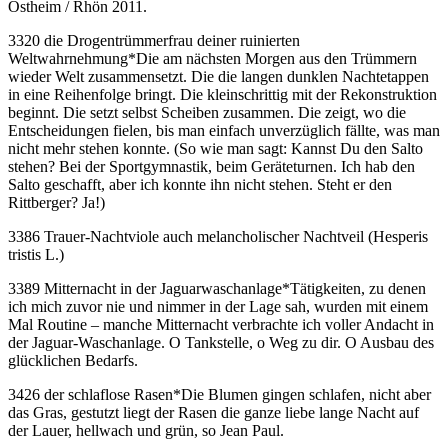
Ostheim / Rhön 2011.
3320 die Drogentrümmerfrau deiner ruinierten
Weltwahrnehmung
*
Die am nächsten Morgen aus den Trümmern
wieder Welt zusammensetzt. Die die langen dunklen Nachtetappen
in eine Reihenfolge bringt. Die kleinschrittig mit der Rekonstruktion
beginnt. Die setzt selbst Scheiben zusammen. Die zeigt, wo die
Entscheidungen fielen, bis man einfach unverzüglich fällte, was man
nicht mehr stehen konnte. (So wie man sagt: Kannst Du den Salto
stehen? Bei der Sportgymnastik, beim Geräteturnen. Ich hab den
Salto geschafft, aber ich konnte ihn nicht stehen. Steht er den
Rittberger? Ja!)
3386 Trauer-Nachtviole auch melancholischer Nachtveil (Hesperis
tristis L.)
3389 Mitternacht in der Jaguarwaschanlage
*
Tätigkeiten, zu denen
ich mich zuvor nie und nimmer in der Lage sah, wurden mit einem
Mal Routine – manche Mitternacht verbrachte ich voller Andacht in
der Jaguar-Waschanlage. O Tankstelle, o Weg zu dir. O Ausbau des
glücklichen Bedarfs.
3426 der schlaflose Rasen
*
Die Blumen gingen schlafen, nicht aber
das Gras, gestutzt liegt der Rasen die ganze liebe lange Nacht auf
der Lauer, hellwach und grün, so Jean Paul.