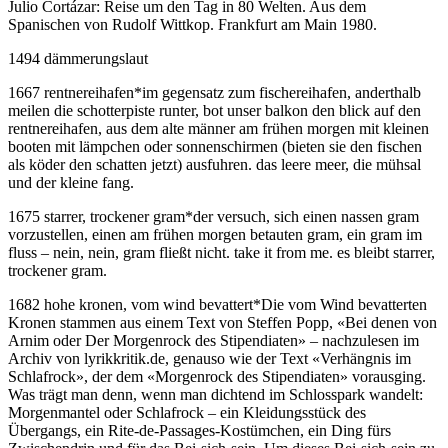
Julio Cortázar: Reise um den Tag in 80 Welten. Aus dem
Spanischen von Rudolf Wittkop. Frankfurt am Main 1980.
1494 dämmerungslaut
1667 rentnereihafen
*
im gegensatz zum fischereihafen, anderthalb
meilen die schotterpiste runter, bot unser balkon den blick auf den
rentnereihafen, aus dem alte männer am frühen morgen mit kleinen
booten mit lämpchen oder sonnenschirmen (bieten sie den fischen
als köder den schatten jetzt) ausfuhren. das leere meer, die mühsal
und der kleine fang.
1675 starrer, trockener gram
*
der versuch, sich einen nassen gram
vorzustellen, einen am frühen morgen betauten gram, ein gram im
fluss – nein, nein, gram fließt nicht. take it from me. es bleibt starrer,
trockener gram.
1682 hohe kronen, vom wind bevattert
*
Die vom Wind bevatterten
Kronen stammen aus einem Text von Steffen Popp, «Bei denen von
Arnim oder Der Morgenrock des Stipendiaten» – nachzulesen im
Archiv von lyrikkritik.de, genauso wie der Text «Verhängnis im
Schlafrock», der dem «Morgenrock des Stipendiaten» vorausging.
Was trägt man denn, wenn man dichtend im Schlosspark wandelt:
Morgenmantel oder Schlafrock – ein Kleidungsstück des
Übergangs, ein Rite-de-Passages-Kostümchen, ein Ding fürs