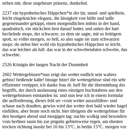
neben mir, diese ungeheure präsenz, dunkelnd.
2237 ein hypothetisches Häppchen
*
in der tür, stand- und spielbein,
leicht eingeknickte eleganz, die lässigkeit von hüfte und taille
gegeneinander gekippt, einen morgendlichen imbiss in der hand,
quadratisch, ein stückchen brot darauf butter, und unten der hart
hechelnde mops, der schwarze, zu dem sie sagte, mit so fedrigem
spott, so voller morgen, so hell, so also sagte sie zum schwarzen
mops: du siehst hier wohl ein hypothetisches Häppchen so leicht.
das war leichter als luft. das war in der schwebendsten schwebe, das
schwebte.
2526 Königin der langen Nacht der Dummheit
2602 Wettergebissen
*
nun zeigt das wetter endlich sein wahres
gebiss! beißende kälte! bissige hitze! die wettergebisse sind ein sehr
effizienter vertipper, ich danke frau dr. haff für die übermittlung des
begriffs, der durch auslassung eines einzigen buchstabens aus den
wettergebnissen entstanden ist. und nun lese ich in einem formular
die aufforderung, dieses feld sei «vom wetter auszufüllen» und
schaue nach draußen, gewiss wird das wetter dort bald wieder hagel
einfüllen, aber heute noch nicht. hier übrigens die wettergebisse für
den heutigen abend und morgigen tag: nachts wolkig und besonders
vom berliner raum bis zur prignitz gebietsweise regen, am ehesten
trocken richtung lausitz bei 16 bis 13°C, in berlin 15°C. morgen vor