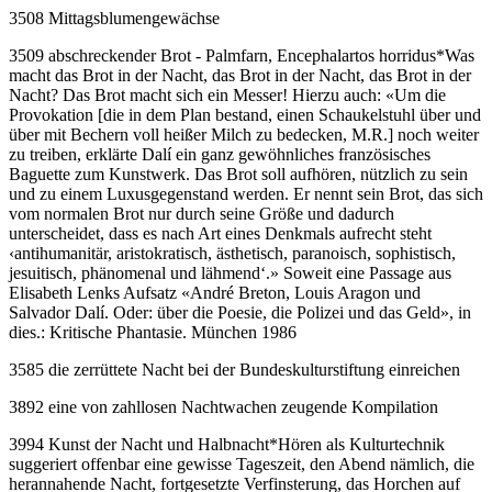
3508 Mittagsblumengewächse
3509 abschreckender Brot - Palmfarn, Encephalartos horridus
*
Was
macht das Brot in der Nacht, das Brot in der Nacht, das Brot in der
Nacht? Das Brot macht sich ein Messer! Hierzu auch: «Um die
Provokation [die in dem Plan bestand, einen Schaukelstuhl über und
über mit Bechern voll heißer Milch zu bedecken, M.R.] noch weiter
zu treiben, erklärte Dalí ein ganz gewöhnliches französisches
Baguette zum Kunstwerk. Das Brot soll aufhören, nützlich zu sein
und zu einem Luxusgegenstand werden. Er nennt sein Brot, das sich
vom normalen Brot nur durch seine Größe und dadurch
unterscheidet, dass es nach Art eines Denkmals aufrecht steht
‹antihumanitär, aristokratisch, ästhetisch, paranoisch, sophistisch,
jesuitisch, phänomenal und lähmend‘.» Soweit eine Passage aus
Elisabeth Lenks Aufsatz «André Breton, Louis Aragon und
Salvador Dalí. Oder: über die Poesie, die Polizei und das Geld», in
dies.: Kritische Phantasie. München 1986
3585 die zerrüttete Nacht bei der Bundeskulturstiftung einreichen
3892 eine von zahllosen Nachtwachen zeugende Kompilation
3994 Kunst der Nacht und Halbnacht
*
Hören als Kulturtechnik
suggeriert offenbar eine gewisse Tageszeit, den Abend nämlich, die
herannahende Nacht, fortgesetzte Verfinsterung, das Horchen auf