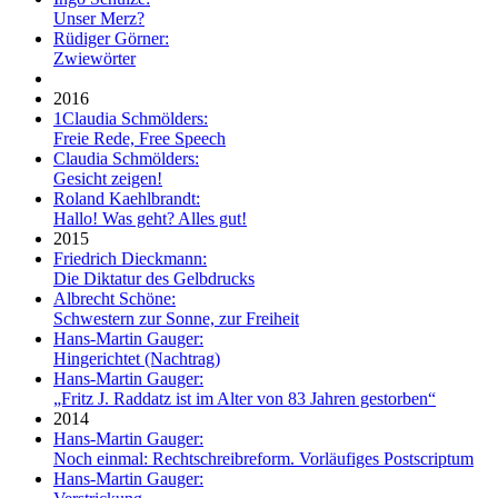
Unser Merz?
Rüdiger Görner:
Zwiewörter
2016
1
Claudia Schmölders:
Freie Rede, Free Speech
Claudia Schmölders:
Gesicht zeigen!
Roland Kaehlbrandt:
Hallo! Was geht? Alles gut!
2015
Friedrich Dieckmann:
Die Diktatur des Gelbdrucks
Albrecht Schöne:
Schwestern zur Sonne, zur Freiheit
Hans-Martin Gauger:
Hingerichtet (Nachtrag)
Hans-Martin Gauger:
„Fritz J. Raddatz ist im Alter von 83 Jahren gestorben“
2014
Hans-Martin Gauger:
Noch einmal: Rechtschreibreform. Vorläufiges Postscriptum
Hans-Martin Gauger: