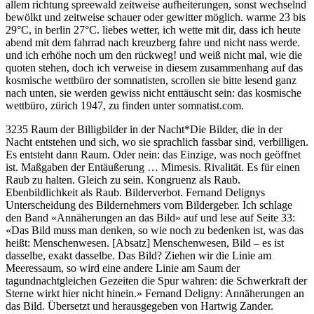
allem richtung spreewald zeitweise aufheiterungen, sonst wechselnd
bewölkt und zeitweise schauer oder gewitter möglich. warme 23 bis
29°C, in berlin 27°C. liebes wetter, ich wette mit dir, dass ich heute
abend mit dem fahrrad nach kreuzberg fahre und nicht nass werde.
und ich erhöhe noch um den rückweg! und weiß nicht mal, wie die
quoten stehen, doch ich verweise in diesem zusammenhang auf das
kosmische wettbüro der somnatisten, scrollen sie bitte lesend ganz
nach unten, sie werden gewiss nicht enttäuscht sein: das kosmische
wettbüro, zürich 1947, zu finden unter somnatist.com.
3235 Raum der Billigbilder in der Nacht
*
Die Bilder, die in der
Nacht entstehen und sich, wo sie sprachlich fassbar sind, verbilligen.
Es entsteht dann Raum. Oder nein: das Einzige, was noch geöffnet
ist. Maßgaben der Entäußerung … Mimesis. Rivalität. Es für einen
Raub zu halten. Gleich zu sein. Kongruenz als Raub.
Ebenbildlichkeit als Raub. Bilderverbot. Fernand Delignys
Unterscheidung des Bildernehmers vom Bildergeber. Ich schlage
den Band «Annäherungen an das Bild» auf und lese auf Seite 33:
«Das Bild muss man denken, so wie noch zu bedenken ist, was das
heißt: Menschenwesen. [Absatz] Menschenwesen, Bild – es ist
dasselbe, exakt dasselbe. Das Bild? Ziehen wir die Linie am
Meeressaum, so wird eine andere Linie am Saum der
tagundnachtgleichen Gezeiten die Spur wahren: die Schwerkraft der
Sterne wirkt hier nicht hinein.» Fernand Deligny: Annäherungen an
das Bild. Übersetzt und herausgegeben von Hartwig Zander.