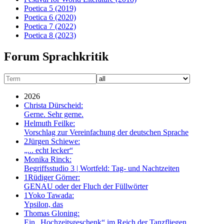
Poetica 5
(2019)
Poetica 6
(2020)
Poetica 7
(2022)
Poetica 8
(2023)
Forum Sprachkritik
2026
Christa Dürscheid:
Gerne. Sehr gerne.
Helmuth Feilke:
Vorschlag zur Vereinfachung der deutschen Sprache
2
Jürgen Schiewe:
„... echt lecker“
Monika Rinck:
Begriffsstudio 3 | Wortfeld: Tag- und Nachtzeiten
1
Rüdiger Görner:
GENAU oder der Fluch der Füllwörter
1
Yoko Tawada:
Ypsilon, das
Thomas Gloning:
Ein „Hochzeitsgeschenk“ im Reich der Tanzfliegen