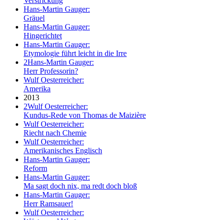
Verstrickung
Hans-Martin Gauger:
Gräuel
Hans-Martin Gauger:
Hingerichtet
Hans-Martin Gauger:
Etymologie führt leicht in die Irre
2
Hans-Martin Gauger:
Herr Professorin?
Wulf Oesterreicher:
Amerika
2013
2
Wulf Oesterreicher:
Kundus-Rede von Thomas de Maizière
Wulf Oesterreicher:
Riecht nach Chemie
Wulf Oesterreicher:
Amerikanisches Englisch
Hans-Martin Gauger:
Reform
Hans-Martin Gauger:
Ma sagt doch nix, ma redt doch bloß
Hans-Martin Gauger:
Herr Ramsauer!
Wulf Oesterreicher: