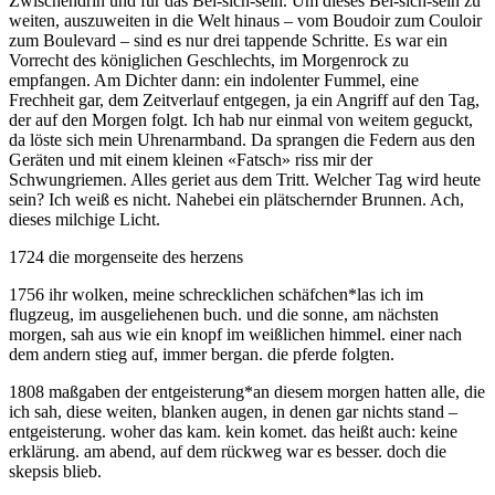
Zwischendrin und für das Bei-sich-sein. Um dieses Bei-sich-sein zu
weiten, auszuweiten in die Welt hinaus – vom Boudoir zum Couloir
zum Boulevard – sind es nur drei tappende Schritte. Es war ein
Vorrecht des königlichen Geschlechts, im Morgenrock zu
empfangen. Am Dichter dann: ein indolenter Fummel, eine
Frechheit gar, dem Zeitverlauf entgegen, ja ein Angriff auf den Tag,
der auf den Morgen folgt. Ich hab nur einmal von weitem geguckt,
da löste sich mein Uhrenarmband. Da sprangen die Federn aus den
Geräten und mit einem kleinen «Fatsch» riss mir der
Schwungriemen. Alles geriet aus dem Tritt. Welcher Tag wird heute
sein? Ich weiß es nicht. Nahebei ein plätschernder Brunnen. Ach,
dieses milchige Licht.
1724 die morgenseite des herzens
1756 ihr wolken, meine schrecklichen schäfchen
*
las ich im
flugzeug, im ausgeliehenen buch. und die sonne, am nächsten
morgen, sah aus wie ein knopf im weißlichen himmel. einer nach
dem andern stieg auf, immer bergan. die pferde folgten.
1808 maßgaben der entgeisterung
*
an diesem morgen hatten alle, die
ich sah, diese weiten, blanken augen, in denen gar nichts stand –
entgeisterung. woher das kam. kein komet. das heißt auch: keine
erklärung. am abend, auf dem rückweg war es besser. doch die
skepsis blieb.