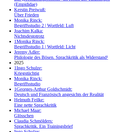
(Empididae)
Kerstin Preiwuß:
Über Frieden
Monika Rinck:
Begriffsstudio 2 | Wortfeld: Luft
Joachim Kalka:
Nichtsdestotrotz
1
Monika Rinck:
Begriffsstudio 1 | Wortfeld: Licht
Jeremy Adler:
Philologie des Bösen. Sprachkritik als Widerstand¹
2025
1
Ingo Schulze:
Kriegstüchtig
Monika Rinck:
Begriffsstudio
1
Georges-Arthur Goldschmidt:
Deutsch und Französisch angesichts der Realität
Helmuth Feilke:
Eine nette Sprachkritik
Michael Maar:
Glösschen
Claudia Schmölders:
Sprachkritik. Ein Trainingsbrief
Ingo Schulze: