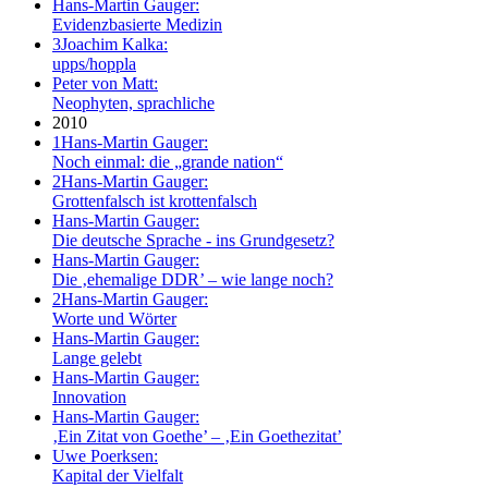
Hans-Martin Gauger:
Evidenzbasierte Medizin
3
Joachim Kalka:
upps/hoppla
Peter von Matt:
Neophyten, sprachliche
2010
1
Hans-Martin Gauger:
Noch einmal: die „grande nation“
2
Hans-Martin Gauger:
Grottenfalsch ist krottenfalsch
Hans-Martin Gauger:
Die deutsche Sprache - ins Grundgesetz?
Hans-Martin Gauger:
Die ‚ehemalige DDR’ – wie lange noch?
2
Hans-Martin Gauger:
Worte und Wörter
Hans-Martin Gauger:
Lange gelebt
Hans-Martin Gauger:
Innovation
Hans-Martin Gauger:
‚Ein Zitat von Goethe’ – ‚Ein Goethezitat’
Uwe Poerksen:
Kapital der Vielfalt