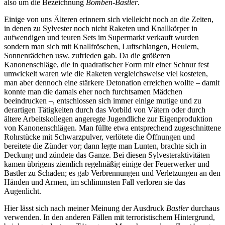
also um die Bezeichnung
Bomben-Bastler
.
Einige von uns Älteren erinnern sich vielleicht noch an die Zeiten,
in denen zu Sylvester noch nicht Raketen und Knallkörper in
aufwendigen und teuren Sets im Supermarkt verkauft wurden
sondern man sich mit Knallfröschen, Luftschlangen, Heulern,
Sonnenrädchen usw. zufrieden gab. Da die größeren
Kanonenschläge, die in quadratischer Form mit einer Schnur fest
umwickelt waren wie die Raketen vergleichsweise viel kosteten,
man aber dennoch eine stärkere Detonation erreichen wollte – damit
konnte man die damals eher noch furchtsamen Mädchen
beeindrucken –, entschlossen sich immer einige mutige und zu
derartigen Tätigkeiten durch das Vorbild von Vätern oder durch
ältere Arbeitskollegen angeregte Jugendliche zur Eigenproduktion
von Kanonenschlägen. Man füllte etwa entsprechend zugeschnittene
Rohrstücke mit Schwarzpulver, verlötete die Öffnungen und
bereitete die Zünder vor; dann legte man Lunten, brachte sich in
Deckung und zündete das Ganze. Bei diesen Sylvesteraktivitäten
kamen übrigens ziemlich regelmäßig einige der Feuerwerker und
Bastler zu Schaden; es gab Verbrennungen und Verletzungen an den
Händen und Armen, im schlimmsten Fall verloren sie das
Augenlicht.
Hier lässt sich nach meiner Meinung der Ausdruck
Bastler
durchaus
verwenden. In den anderen Fällen mit terroristischem Hintergrund,