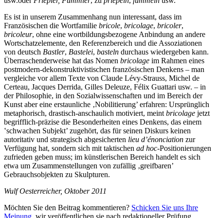
usw.oder
Priepler, Fummler
, zu
priepeln
,
fummeln
usw.
Es ist in unserem Zusammenhang nun interessant, dass im
Französischen die Wortfamilie
bricole
,
bricolage
,
bricoler
,
bricoleur
, ohne eine wortbildungsbezogene Anbindung an andere
Wortschatzelemente, den Referenzbereich und die Assoziationen
von deutsch
Bastler
,
Bastelei
,
basteln
durchaus wiedergeben kann.
Überraschenderweise hat das Nomen
bricolage
im Rahmen eines
postmodern-dekonstruktivistischen französischen Denkens – man
vergleiche vor allem Texte von Claude Lévy-Strauss, Michel de
Certeau, Jacques Derrida, Gilles Deleuze, Félix Guattari usw. – in
der Philosophie, in den Sozialwissenschaften und im Bereich der
Kunst aber eine erstaunliche ‚Nobilitierung’ erfahren: Ursprünglich
metaphorisch, drastisch-anschaulich motiviert, meint
bricolage
jetzt
begrifflich-präzise die Besonderheiten eines Denkens, das einem
‛schwachen Subjekt’ zugehört, das für seinen Diskurs keinen
autoritativ und strategisch abgesicherten
lieu d’énonciation
zur
Verfügung hat, sondern sich mit taktischen
ad hoc
-Positionierungen
zufrieden geben muss; im künstlerischen Bereich handelt es sich
etwa um Zusammenstellungen von zufällig ‚greifbaren’
Gebrauchsobjekten zu Skulpturen.
Wulf Oesterreicher, Oktober 2011
Möchten Sie den Beitrag kommentieren?
Schicken Sie uns Ihre
Meinung
, wir veröffentlichen sie nach redaktioneller Prüfung.