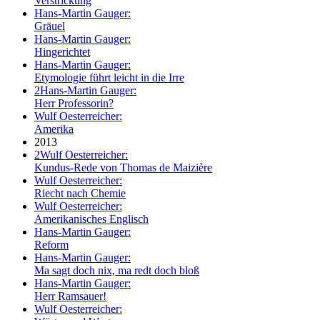
Verstrickung
Hans-Martin Gauger:
Gräuel
Hans-Martin Gauger:
Hingerichtet
Hans-Martin Gauger:
Etymologie führt leicht in die Irre
2
Hans-Martin Gauger:
Herr Professorin?
Wulf Oesterreicher:
Amerika
2013
2
Wulf Oesterreicher:
Kundus-Rede von Thomas de Maizière
Wulf Oesterreicher:
Riecht nach Chemie
Wulf Oesterreicher:
Amerikanisches Englisch
Hans-Martin Gauger:
Reform
Hans-Martin Gauger:
Ma sagt doch nix, ma redt doch bloß
Hans-Martin Gauger:
Herr Ramsauer!
Wulf Oesterreicher: