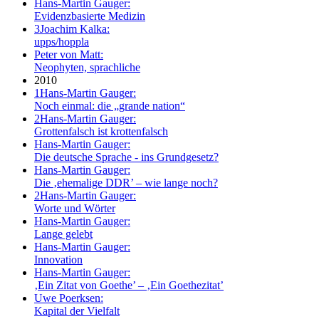
Hans-Martin Gauger:
Evidenzbasierte Medizin
3
Joachim Kalka:
upps/hoppla
Peter von Matt:
Neophyten, sprachliche
2010
1
Hans-Martin Gauger:
Noch einmal: die „grande nation“
2
Hans-Martin Gauger:
Grottenfalsch ist krottenfalsch
Hans-Martin Gauger:
Die deutsche Sprache - ins Grundgesetz?
Hans-Martin Gauger:
Die ‚ehemalige DDR’ – wie lange noch?
2
Hans-Martin Gauger:
Worte und Wörter
Hans-Martin Gauger:
Lange gelebt
Hans-Martin Gauger:
Innovation
Hans-Martin Gauger:
‚Ein Zitat von Goethe’ – ‚Ein Goethezitat’
Uwe Poerksen:
Kapital der Vielfalt