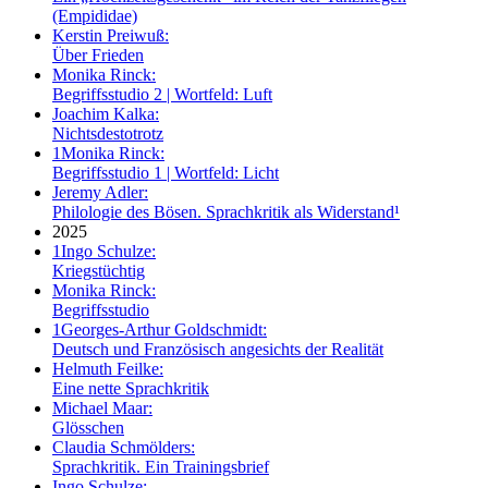
(Empididae)
Kerstin Preiwuß:
Über Frieden
Monika Rinck:
Begriffsstudio 2 | Wortfeld: Luft
Joachim Kalka:
Nichtsdestotrotz
1
Monika Rinck:
Begriffsstudio 1 | Wortfeld: Licht
Jeremy Adler:
Philologie des Bösen. Sprachkritik als Widerstand¹
2025
1
Ingo Schulze:
Kriegstüchtig
Monika Rinck:
Begriffsstudio
1
Georges-Arthur Goldschmidt:
Deutsch und Französisch angesichts der Realität
Helmuth Feilke:
Eine nette Sprachkritik
Michael Maar:
Glösschen
Claudia Schmölders:
Sprachkritik. Ein Trainingsbrief
Ingo Schulze: