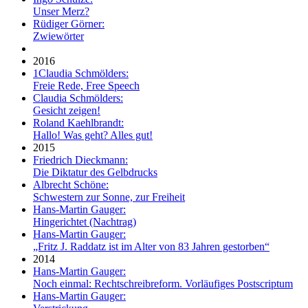
Unser Merz?
Rüdiger Görner:
Zwiewörter
2016
1
Claudia Schmölders:
Freie Rede, Free Speech
Claudia Schmölders:
Gesicht zeigen!
Roland Kaehlbrandt:
Hallo! Was geht? Alles gut!
2015
Friedrich Dieckmann:
Die Diktatur des Gelbdrucks
Albrecht Schöne:
Schwestern zur Sonne, zur Freiheit
Hans-Martin Gauger:
Hingerichtet (Nachtrag)
Hans-Martin Gauger:
„Fritz J. Raddatz ist im Alter von 83 Jahren gestorben“
2014
Hans-Martin Gauger:
Noch einmal: Rechtschreibreform. Vorläufiges Postscriptum
Hans-Martin Gauger: