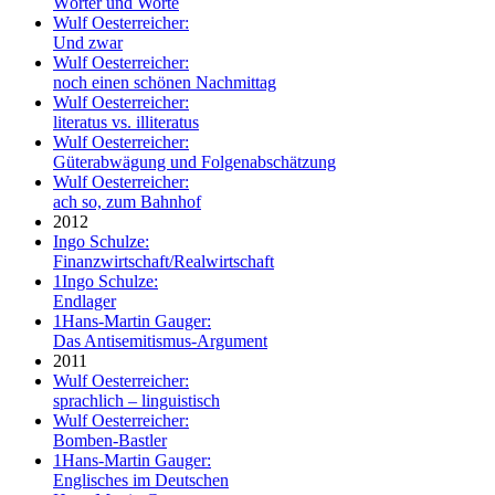
Wörter und Worte
Wulf Oesterreicher:
Und zwar
Wulf Oesterreicher:
noch einen schönen Nachmittag
Wulf Oesterreicher:
literatus vs. illiteratus
Wulf Oesterreicher:
Güterabwägung und Folgenabschätzung
Wulf Oesterreicher:
ach so, zum Bahnhof
2012
Ingo Schulze:
Finanzwirtschaft/Realwirtschaft
1
Ingo Schulze:
Endlager
1
Hans-Martin Gauger:
Das Antisemitismus-Argument
2011
Wulf Oesterreicher:
sprachlich – linguistisch
Wulf Oesterreicher:
Bomben-Bastler
1
Hans-Martin Gauger:
Englisches im Deutschen