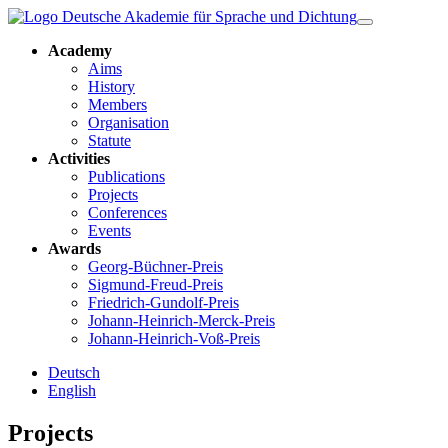
Academy
Aims
History
Members
Organisation
Statute
Activities
Publications
Projects
Conferences
Events
Awards
Georg-Büchner-Preis
Sigmund-Freud-Preis
Friedrich-Gundolf-Preis
Johann-Heinrich-Merck-Preis
Johann-Heinrich-Voß-Preis
Deutsch
English
Projects