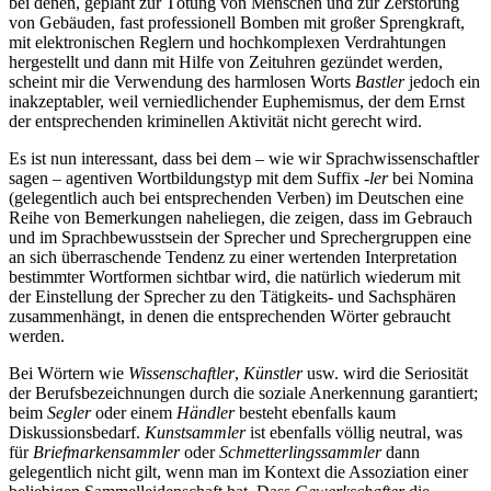
bei denen, geplant zur Tötung von Menschen und zur Zerstörung
von Gebäuden, fast professionell Bomben mit großer Sprengkraft,
mit elektronischen Reglern und hochkomplexen Verdrahtungen
hergestellt und dann mit Hilfe von Zeituhren gezündet werden,
scheint mir die Verwendung des harmlosen Worts
Bastler
jedoch ein
inakzeptabler, weil verniedlichender Euphemismus, der dem Ernst
der entsprechenden kriminellen Aktivität nicht gerecht wird.
Es ist nun interessant, dass bei dem – wie wir Sprachwissenschaftler
sagen – agentiven Wortbildungstyp mit dem Suffix -
ler
bei Nomina
(gelegentlich auch bei entsprechenden Verben) im Deutschen eine
Reihe von Bemerkungen naheliegen, die zeigen, dass im Gebrauch
und im Sprachbewusstsein der Sprecher und Sprechergruppen eine
an sich überraschende Tendenz zu einer wertenden Interpretation
bestimmter Wortformen sichtbar wird, die natürlich wiederum mit
der Einstellung der Sprecher zu den Tätigkeits- und Sachsphären
zusammenhängt, in denen die entsprechenden Wörter gebraucht
werden.
Bei Wörtern wie
Wissenschaftler
,
Künstler
usw. wird die Seriosität
der Berufsbezeichnungen durch die soziale Anerkennung garantiert;
beim
Segler
oder einem
Händler
besteht ebenfalls kaum
Diskussionsbedarf.
Kunstsammler
ist ebenfalls völlig neutral, was
für
Briefmarkensammler
oder
Schmetterlingssammler
dann
gelegentlich nicht gilt, wenn man im Kontext die Assoziation einer