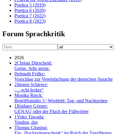
Poetica 5
(2019)
Poetica 6
(2020)
Poetica 7
(2022)
Poetica 8
(2023)
Forum Sprachkritik
2026
2
Christa Dürscheid:
Gerne. Sehr gerne.
Helmuth Feilke:
Vorschlag zur Vereinfachung der deutschen Sprache
2
Jürgen Schiewe:
„... echt lecker“
Monika Rinck:
Begriffsstudio 3 | Wortfeld: Tag- und Nachtzeiten
1
Rüdiger Görner:
GENAU oder der Fluch der Füllwörter
1
Yoko Tawada:
Ypsilon, das
Thomas Gloning:
Ein „Hochzeitsgeschenk“ im Reich der Tanzfliegen