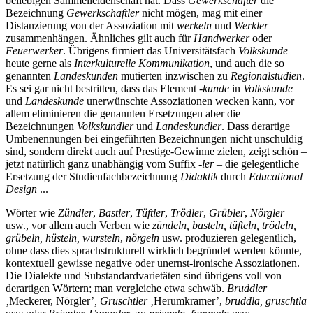
beliebigen Sammelleidenschaft hat. Dass
Gewerkschafter
die
Bezeichnung
Gewerkschaftler
nicht mögen, mag mit einer
Distanzierung von der Assoziation mit
werkeln
und
Werkler
zusammenhängen. Ähnliches gilt auch für
Handwerker
oder
Feuerwerker
. Übrigens firmiert das Universitätsfach
Volkskunde
heute gerne als
Interkulturelle Kommunikation
, und auch die so
genannten
Landeskunden
mutierten inzwischen zu
Regionalstudien
.
Es sei gar nicht bestritten, dass das Element
-kunde
in
Volkskunde
und
Landeskunde
unerwünschte Assoziationen wecken kann, vor
allem eliminieren die genannten Ersetzungen aber die
Bezeichnungen
Volkskundler
und
Landeskundler
. Dass derartige
Umbenennungen bei eingeführten Bezeichnungen nicht unschuldig
sind, sondern direkt auch auf Prestige-Gewinne zielen, zeigt schön –
jetzt natürlich ganz unabhängig vom Suffix -
ler
– die gelegentliche
Ersetzung der Studienfachbezeichnung
Didaktik
durch
Educational
Design
...
Wörter wie
Zündler
,
Bastler
,
Tüftler
,
Trödler
,
Grübler
,
Nörgler
usw., vor allem auch Verben wie
zündeln, basteln, tüfteln, trödeln,
grübeln, hüsteln, wursteln
,
nörgeln
usw. produzieren gelegentlich,
ohne dass dies sprachstrukturell wirklich begründet werden könnte,
kontextuell gewisse negative oder unernst-ironische Assoziationen.
Die Dialekte und Substandardvarietäten sind übrigens voll von
derartigen Wörtern; man vergleiche etwa schwäb.
Bruddler
‚
Meckerer, Nörgler’
, Gruschtler ‚
Herumkramer’,
bruddla, gruschtla