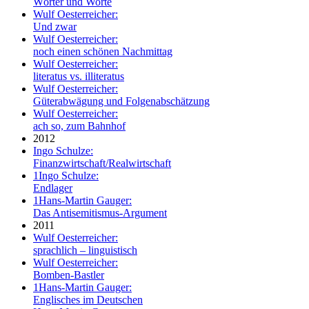
Wörter und Worte
Wulf Oesterreicher:
Und zwar
Wulf Oesterreicher:
noch einen schönen Nachmittag
Wulf Oesterreicher:
literatus vs. illiteratus
Wulf Oesterreicher:
Güterabwägung und Folgenabschätzung
Wulf Oesterreicher:
ach so, zum Bahnhof
2012
Ingo Schulze:
Finanzwirtschaft/Realwirtschaft
1
Ingo Schulze:
Endlager
1
Hans-Martin Gauger:
Das Antisemitismus-Argument
2011
Wulf Oesterreicher:
sprachlich – linguistisch
Wulf Oesterreicher:
Bomben-Bastler
1
Hans-Martin Gauger:
Englisches im Deutschen