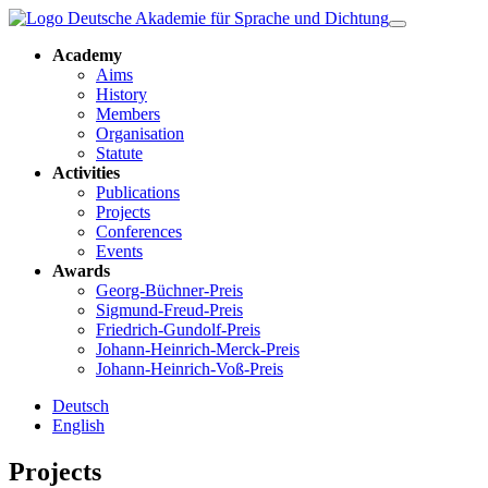
Academy
Aims
History
Members
Organisation
Statute
Activities
Publications
Projects
Conferences
Events
Awards
Georg-Büchner-Preis
Sigmund-Freud-Preis
Friedrich-Gundolf-Preis
Johann-Heinrich-Merck-Preis
Johann-Heinrich-Voß-Preis
Deutsch
English
Projects