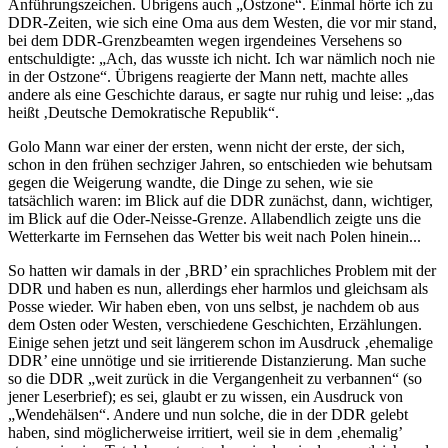
Anführungszeichen. Übrigens auch „Ostzone“. Einmal hörte ich zu
DDR-Zeiten, wie sich eine Oma aus dem Westen, die vor mir stand,
bei dem DDR-Grenzbeamten wegen irgendeines Versehens so
entschuldigte: „Ach, das wusste ich nicht. Ich war nämlich noch nie
in der Ostzone“. Übrigens reagierte der Mann nett, machte alles
andere als eine Geschichte daraus, er sagte nur ruhig und leise: „das
heißt ‚Deutsche Demokratische Republik“.
Golo Mann war einer der ersten, wenn nicht der erste, der sich,
schon in den frühen sechziger Jahren, so entschieden wie behutsam
gegen die Weigerung wandte, die Dinge zu sehen, wie sie
tatsächlich waren: im Blick auf die DDR zunächst, dann, wichtiger,
im Blick auf die Oder-Neisse-Grenze. Allabendlich zeigte uns die
Wetterkarte im Fernsehen das Wetter bis weit nach Polen hinein...
So hatten wir damals in der ‚BRD’ ein sprachliches Problem mit der
DDR und haben es nun, allerdings eher harmlos und gleichsam als
Posse wieder. Wir haben eben, von uns selbst, je nachdem ob aus
dem Osten oder Westen, verschiedene Geschichten, Erzählungen.
Einige sehen jetzt und seit längerem schon im Ausdruck ‚ehemalige
DDR’ eine unnötige und sie irritierende Distanzierung. Man suche
so die DDR „weit zurück in die Vergangenheit zu verbannen“ (so
jener Leserbrief); es sei, glaubt er zu wissen, ein Ausdruck von
„Wendehälsen“. Andere und nun solche, die in der DDR gelebt
haben, sind möglicherweise irritiert, weil sie in dem ‚ehemalig’