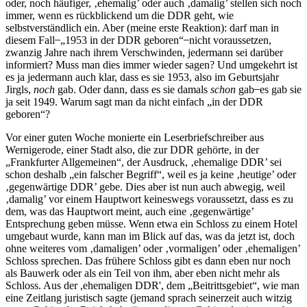
oder, noch häufiger, ‚ehemalig’ oder auch ‚damalig’ stellen sich noch
immer, wenn es rückblickend um die DDR geht, wie
selbstverständlich ein. Aber (meine erste Reaktion): darf man in
diesem Fall ̶ „1953 in der DDR geboren“ ̶ nicht voraussetzen,
zwanzig Jahre nach ihrem Verschwinden, jedermann sei darüber
informiert? Muss man dies immer wieder sagen? Und umgekehrt ist
es ja jedermann auch klar, dass es sie 1953, also im Geburtsjahr
Jirgls,
noch
gab. Oder dann, dass es sie damals
schon
gab ̶ es gab sie
ja seit 1949. Warum sagt man da nicht einfach „in der DDR
geboren“?
Vor einer guten Woche monierte ein Leserbriefschreiber aus
Wernigerode, einer Stadt also, die zur DDR gehörte, in der
„Frankfurter Allgemeinen“, der Ausdruck, ‚ehemalige DDR’ sei
schon deshalb „ein falscher Begriff“, weil es ja keine ‚heutige’ oder
‚gegenwärtige DDR’ gebe. Dies aber ist nun auch abwegig, weil
‚damalig’ vor einem Hauptwort keineswegs voraussetzt, dass es zu
dem, was das Hauptwort meint, auch eine ‚gegenwärtige’
Entsprechung geben müsse. Wenn etwa ein Schloss zu einem Hotel
umgebaut wurde, kann man im Blick auf das, was da jetzt ist, doch
ohne weiteres vom ‚damaligen’ oder ‚vormaligen’ oder ‚ehemaligen’
Schloss sprechen. Das frühere Schloss gibt es dann eben nur noch
als Bauwerk oder als ein Teil von ihm, aber eben nicht mehr als
Schloss. Aus der ,ehemaligen DDR', dem „Beitrittsgebiet“, wie man
eine Zeitlang juristisch sagte (jemand sprach seinerzeit auch witzig