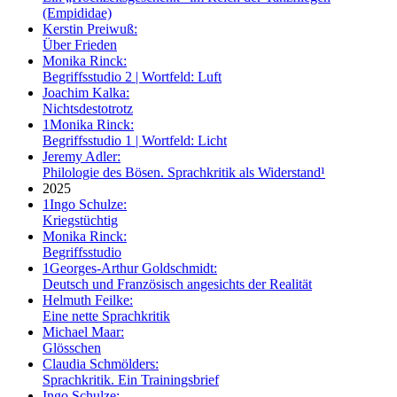
(Empididae)
Kerstin Preiwuß:
Über Frieden
Monika Rinck:
Begriffsstudio 2 | Wortfeld: Luft
Joachim Kalka:
Nichtsdestotrotz
1
Monika Rinck:
Begriffsstudio 1 | Wortfeld: Licht
Jeremy Adler:
Philologie des Bösen. Sprachkritik als Widerstand¹
2025
1
Ingo Schulze:
Kriegstüchtig
Monika Rinck:
Begriffsstudio
1
Georges-Arthur Goldschmidt:
Deutsch und Französisch angesichts der Realität
Helmuth Feilke:
Eine nette Sprachkritik
Michael Maar:
Glösschen
Claudia Schmölders:
Sprachkritik. Ein Trainingsbrief
Ingo Schulze: