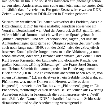
mit Sprache zu tun. Und so ist das Insistieren auf ‚ehemalig’ schon
zu verstehen. Andererseits: man sollte man jetzt, nach so langer Zeit,
allmählich darauf verzichten. Ein guter Ersatz wäre etwa ‚zu DDR-
Zeiten’ – etwa ‚noch zu DDR-Zeiten in Dresden geboren’.
Seltsam: im westlichen Teil hatten wir vorher das Problem, dass die
Bezeichnung ‚DDR’ für viele anstößig, geradezu etwas wie ein
Verrat an Deutschland war. Und der Ausdruck ‚BRD’ galt für sehr
viele schlicht als kommunistisch, weil er dem Sprachgebrauch
‚drüben’ entsprach. Und weil er schockierte, sagten ‚bei uns’ die
Achtundsechziger ganz gerne so. Übrigens redeten ‚bei uns’ viele,
auch noch lange nach 1949, von der ‚SBZ’, also der „Sowjetisch
besetzten Zone“ (für die Jungen muss man die Abkürzung ja nun
schon auflösen) oder der „Ostzone“ oder einfach „der Zone“. Und
Kurt Georg Kiesinger, der kultivierte und eloquente Kanzler der
großen Koalition, „König Silberzunge“, wie Franz-Josef Strauss
und Helmut Schmidt ihn nannten, redete im Bundestag einmal im
Blick auf die ‚DDR’, die er keinesfalls anerkannt haben wollte, von
einem „Phänomen“ („Dass da etwas ist, ein Gebilde, nicht wahr, ein
Phänomen, wer, meine Damen und Herren, wollte es denn
leugnen?“) – soweit in der Tat, bis zum „Phänomen“, ging er. Ein
Phänomen, rechtfertigte er sich danach, sei schließlich alles – richtig.
Außerdem schrieb ja bekanntlich die Springerpresse, etwa „Welt“
und „Bild“, den Namen ‚DDR’ beharrlich fast bis zum Schluss sich
distanzierend und so die Anerkennung verweigernd in