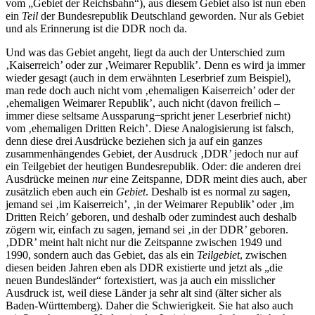
vom „Gebiet der Reichsbahn“), aus diesem Gebiet also ist nun eben
ein
Teil
der Bundesrepublik Deutschland geworden. Nur als Gebiet
und als Erinnerung ist die DDR noch da.
Und was das Gebiet angeht, liegt da auch der Unterschied zum
‚Kaiserreich’ oder zur ‚Weimarer Republik’. Denn es wird ja immer
wieder gesagt (auch in dem erwähnten Leserbrief zum Beispiel),
man rede doch auch nicht vom ‚ehemaligen Kaiserreich’ oder der
‚ehemaligen Weimarer Republik’, auch nicht (davon freilich –
immer diese seltsame Aussparung ̶ spricht jener Leserbrief nicht)
vom ‚ehemaligen Dritten Reich’. Diese Analogisierung ist falsch,
denn diese drei Ausdrücke beziehen sich ja auf ein ganzes
zusammenhängendes Gebiet, der Ausdruck ‚DDR’ jedoch nur auf
ein Teilgebiet der heutigen Bundesrepublik. Oder: die anderen drei
Ausdrücke meinen
nur
eine Zeitspanne, DDR meint dies auch, aber
zusätzlich eben auch ein
Gebiet
. Deshalb ist es normal zu sagen,
jemand sei ‚im Kaiserreich’, ‚in der Weimarer Republik’ oder ‚im
Dritten Reich’ geboren, und deshalb oder zumindest auch deshalb
zögern wir, einfach zu sagen, jemand sei ‚in der DDR’ geboren.
‚DDR’ meint halt nicht nur die Zeitspanne zwischen 1949 und
1990, sondern auch das Gebiet, das als ein
Teilgebiet
, zwischen
diesen beiden Jahren eben als DDR existierte und jetzt als „die
neuen Bundesländer“ fortexistiert, was ja auch ein misslicher
Ausdruck ist, weil diese Länder ja sehr alt sind (älter sicher als
Baden-Württemberg). Daher die Schwierigkeit. Sie hat also auch