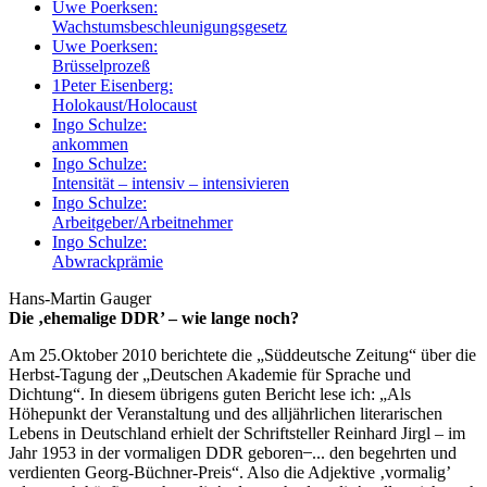
Uwe Poerksen:
Wachstumsbeschleunigungsgesetz
Uwe Poerksen:
Brüsselprozeß
1
Peter Eisenberg:
Holokaust/Holocaust
Ingo Schulze:
ankommen
Ingo Schulze:
Intensität – intensiv – intensivieren
Ingo Schulze:
Arbeitgeber/Arbeitnehmer
Ingo Schulze:
Abwrackprämie
Hans-Martin Gauger
Die ‚ehemalige DDR’ – wie lange noch?
Am 25.Oktober 2010 berichtete die „Süddeutsche Zeitung“ über die
Herbst-Tagung der „Deutschen Akademie für Sprache und
Dichtung“. In diesem übrigens guten Bericht lese ich: „Als
Höhepunkt der Veranstaltung und des alljährlichen literarischen
Lebens in Deutschland erhielt der Schriftsteller Reinhard Jirgl – im
Jahr 1953 in der vormaligen DDR geboren ̶ ... den begehrten und
verdienten Georg-Büchner-Preis“. Also die Adjektive ‚vormalig’