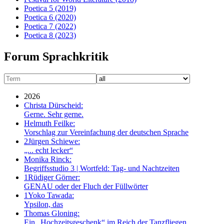
Poetica 5
(2019)
Poetica 6
(2020)
Poetica 7
(2022)
Poetica 8
(2023)
Forum Sprachkritik
2026
Christa Dürscheid:
Gerne. Sehr gerne.
Helmuth Feilke:
Vorschlag zur Vereinfachung der deutschen Sprache
2
Jürgen Schiewe:
„... echt lecker“
Monika Rinck:
Begriffsstudio 3 | Wortfeld: Tag- und Nachtzeiten
1
Rüdiger Görner:
GENAU oder der Fluch der Füllwörter
1
Yoko Tawada:
Ypsilon, das
Thomas Gloning:
Ein „Hochzeitsgeschenk“ im Reich der Tanzfliegen