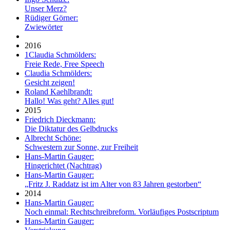
Unser Merz?
Rüdiger Görner:
Zwiewörter
2016
1
Claudia Schmölders:
Freie Rede, Free Speech
Claudia Schmölders:
Gesicht zeigen!
Roland Kaehlbrandt:
Hallo! Was geht? Alles gut!
2015
Friedrich Dieckmann:
Die Diktatur des Gelbdrucks
Albrecht Schöne:
Schwestern zur Sonne, zur Freiheit
Hans-Martin Gauger:
Hingerichtet (Nachtrag)
Hans-Martin Gauger:
„Fritz J. Raddatz ist im Alter von 83 Jahren gestorben“
2014
Hans-Martin Gauger:
Noch einmal: Rechtschreibreform. Vorläufiges Postscriptum
Hans-Martin Gauger: