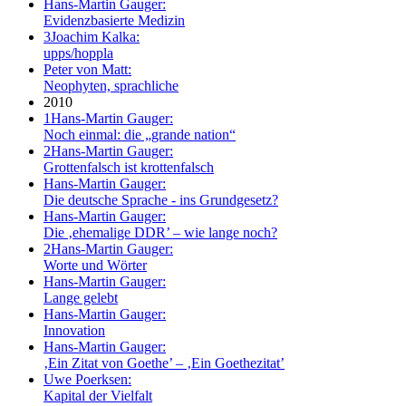
Hans-Martin Gauger:
Evidenzbasierte Medizin
3
Joachim Kalka:
upps/hoppla
Peter von Matt:
Neophyten, sprachliche
2010
1
Hans-Martin Gauger:
Noch einmal: die „grande nation“
2
Hans-Martin Gauger:
Grottenfalsch ist krottenfalsch
Hans-Martin Gauger:
Die deutsche Sprache - ins Grundgesetz?
Hans-Martin Gauger:
Die ‚ehemalige DDR’ – wie lange noch?
2
Hans-Martin Gauger:
Worte und Wörter
Hans-Martin Gauger:
Lange gelebt
Hans-Martin Gauger:
Innovation
Hans-Martin Gauger:
‚Ein Zitat von Goethe’ – ‚Ein Goethezitat’
Uwe Poerksen:
Kapital der Vielfalt