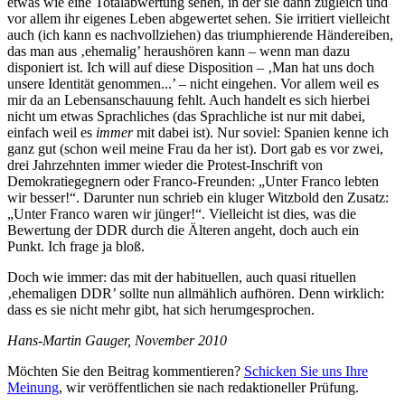
etwas wie eine Totalabwertung sehen, in der sie dann zugleich und
vor allem ihr eigenes Leben abgewertet sehen. Sie irritiert vielleicht
auch (ich kann es nachvollziehen) das triumphierende Händereiben,
das man aus ‚ehemalig’ heraushören kann – wenn man dazu
disponiert ist. Ich will auf diese Disposition – ‚Man hat uns doch
unsere Identität genommen...’ – nicht eingehen. Vor allem weil es
mir da an Lebensanschauung fehlt. Auch handelt es sich hierbei
nicht um etwas Sprachliches (das Sprachliche ist nur mit dabei,
einfach weil es
immer
mit dabei ist). Nur soviel: Spanien kenne ich
ganz gut (schon weil meine Frau da her ist). Dort gab es vor zwei,
drei Jahrzehnten immer wieder die Protest-Inschrift von
Demokratiegegnern oder Franco-Freunden: „Unter Franco lebten
wir besser!“. Darunter nun schrieb ein kluger Witzbold den Zusatz:
„Unter Franco waren wir jünger!“. Vielleicht ist dies, was die
Bewertung der DDR durch die Älteren angeht, doch auch ein
Punkt. Ich frage ja bloß.
Doch wie immer: das mit der habituellen, auch quasi rituellen
‚ehemaligen DDR’ sollte nun allmählich aufhören. Denn wirklich:
dass es sie nicht mehr gibt, hat sich herumgesprochen.
Hans-Martin Gauger, November 2010
Möchten Sie den Beitrag kommentieren?
Schicken Sie uns Ihre
Meinung
, wir veröffentlichen sie nach redaktioneller Prüfung.