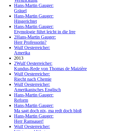
Verstrickung
Hans-Martin Gauger:
Gräuel
Hans-Martin Gauger:
Hingerichtet
Hans-Martin Gauger:
Etymologie führt leicht in die Irre
2
Hans-Martin Gauger:
Herr Professorin?
Wulf Oesterreicher:
Amerika
2013
2
Wulf Oesterreicher:
Kundus-Rede von Thomas de Maizière
Wulf Oesterreicher:
Riecht nach Chemie
Wulf Oesterreicher:
Amerikanisches Englisch
Hans-Martin Gauger:
Reform
Hans-Martin Gauger:
Ma sagt doch nix, ma redt doch bloß
Hans-Martin Gauger:
Herr Ramsauer!
Wulf Oesterreicher: