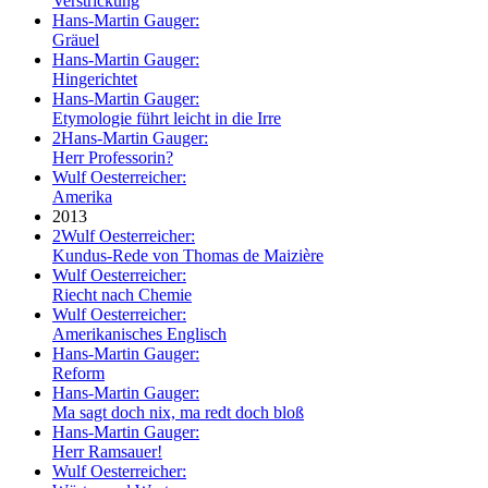
Verstrickung
Hans-Martin Gauger:
Gräuel
Hans-Martin Gauger:
Hingerichtet
Hans-Martin Gauger:
Etymologie führt leicht in die Irre
2
Hans-Martin Gauger:
Herr Professorin?
Wulf Oesterreicher:
Amerika
2013
2
Wulf Oesterreicher:
Kundus-Rede von Thomas de Maizière
Wulf Oesterreicher:
Riecht nach Chemie
Wulf Oesterreicher:
Amerikanisches Englisch
Hans-Martin Gauger:
Reform
Hans-Martin Gauger:
Ma sagt doch nix, ma redt doch bloß
Hans-Martin Gauger:
Herr Ramsauer!
Wulf Oesterreicher: