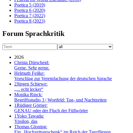
Poetica 5
(2019)
Poetica 6
(2020)
Poetica 7
(2022)
Poetica 8
(2023)
Forum Sprachkritik
2026
Christa Dürscheid:
Gerne. Sehr gerne.
Helmuth Feilke:
Vorschlag zur Vereinfachung der deutschen Sprache
2
Jürgen Schiewe:
„... echt lecker“
Monika Rinck:
Begriffsstudio 3 | Wortfeld: Tag- und Nachtzeiten
1
Rüdiger Görner:
GENAU oder der Fluch der Füllwörter
1
Yoko Tawada:
Ypsilon, das
Thomas Gloning:
Ein „Hochzeitsgeschenk“ im Reich der Tanzfliegen