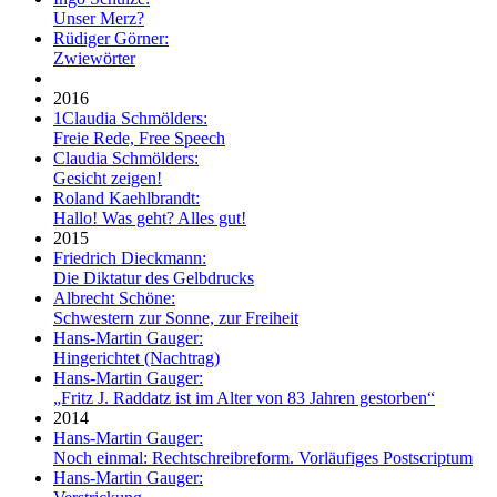
Unser Merz?
Rüdiger Görner:
Zwiewörter
2016
1
Claudia Schmölders:
Freie Rede, Free Speech
Claudia Schmölders:
Gesicht zeigen!
Roland Kaehlbrandt:
Hallo! Was geht? Alles gut!
2015
Friedrich Dieckmann:
Die Diktatur des Gelbdrucks
Albrecht Schöne:
Schwestern zur Sonne, zur Freiheit
Hans-Martin Gauger:
Hingerichtet (Nachtrag)
Hans-Martin Gauger:
„Fritz J. Raddatz ist im Alter von 83 Jahren gestorben“
2014
Hans-Martin Gauger:
Noch einmal: Rechtschreibreform. Vorläufiges Postscriptum
Hans-Martin Gauger: