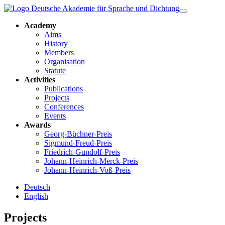
Academy
Aims
History
Members
Organisation
Statute
Activities
Publications
Projects
Conferences
Events
Awards
Georg-Büchner-Preis
Sigmund-Freud-Preis
Friedrich-Gundolf-Preis
Johann-Heinrich-Merck-Preis
Johann-Heinrich-Voß-Preis
Deutsch
English
Projects