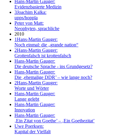
Hans-Martin Gauger:
Evidenzbasierte Medizin
3
Joachim Kalka:
upps/hoppla
Peter von Matt:
Neophyten, sprachliche
2010
1
Hans-Martin Gauger:
Noch einmal: die „grande nation“
2
Hans-Martin Gauger:
Grottenfalsch ist krottenfalsch
Hans-Martin Gauger:
Die deutsche Sprache - ins Grundgesetz?
Hans-Martin Gauger:
Die ‚ehemalige DDR’ – wie lange noch?
2
Hans-Martin Gauger:
Worte und Wörter
Hans-Martin Gauger:
Lange gelebt
Hans-Martin Gauger:
Innovation
Hans-Martin Gauger:
‚Ein Zitat von Goethe’ – ‚Ein Goethezitat’
Uwe Poerksen:
Kapital der Vielfalt