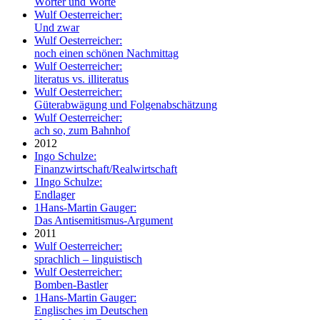
Wörter und Worte
Wulf Oesterreicher:
Und zwar
Wulf Oesterreicher:
noch einen schönen Nachmittag
Wulf Oesterreicher:
literatus vs. illiteratus
Wulf Oesterreicher:
Güterabwägung und Folgenabschätzung
Wulf Oesterreicher:
ach so, zum Bahnhof
2012
Ingo Schulze:
Finanzwirtschaft/Realwirtschaft
1
Ingo Schulze:
Endlager
1
Hans-Martin Gauger:
Das Antisemitismus-Argument
2011
Wulf Oesterreicher:
sprachlich – linguistisch
Wulf Oesterreicher:
Bomben-Bastler
1
Hans-Martin Gauger:
Englisches im Deutschen