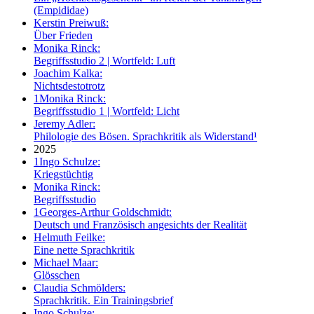
(Empididae)
Kerstin Preiwuß:
Über Frieden
Monika Rinck:
Begriffsstudio 2 | Wortfeld: Luft
Joachim Kalka:
Nichtsdestotrotz
1
Monika Rinck:
Begriffsstudio 1 | Wortfeld: Licht
Jeremy Adler:
Philologie des Bösen. Sprachkritik als Widerstand¹
2025
1
Ingo Schulze:
Kriegstüchtig
Monika Rinck:
Begriffsstudio
1
Georges-Arthur Goldschmidt:
Deutsch und Französisch angesichts der Realität
Helmuth Feilke:
Eine nette Sprachkritik
Michael Maar:
Glösschen
Claudia Schmölders:
Sprachkritik. Ein Trainingsbrief
Ingo Schulze: