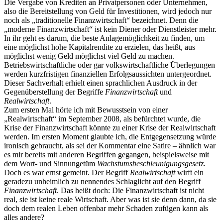
Die Vergabe von Krediten an Privatpersonen oder Unternehmen,
also die Bereitstellung von Geld für Investitionen, wird jedoch nur
noch als „traditionelle Finanzwirtschaft“ bezeichnet. Denn die
„moderne Finanzwirtschaft“ ist kein Diener oder Dienstleister mehr.
In ihr geht es darum, die beste Anlagemöglichkeit zu finden, um
eine möglichst hohe Kapitalrendite zu erzielen, das heißt, aus
möglichst wenig Geld möglichst viel Geld zu machen.
Betriebswirtschaftliche oder gar volkswirtschaftliche Überlegungen
werden kurzfristigen finanziellen Erfolgsaussichten untergeordnet.
Dieser Sachverhalt erhielt einen sprachlichen Ausdruck in der
Gegenüberstellung der Begriffe
Finanzwirtschaft
und
Realwirtschaft
.
Zum ersten Mal hörte ich mit Bewusstsein von einer
„Realwirtschaft“ im September 2008, als befürchtet wurde, die
Krise der Finanzwirtschaft könnte zu einer Krise der Realwirtschaft
werden. Im ersten Moment glaubte ich, die Entgegensetzung würde
ironisch gebraucht, als sei der Kommentar eine Satire – ähnlich war
es mir bereits mit anderen Begriffen gegangen, beispielsweise mit
dem Wort- und Sinnungetüm
Wachstumsbeschleunigungsgesetz
.
Doch es war ernst gemeint. Der Begriff
Realwirtschaft
wirft ein
geradezu unheimlich zu nennendes Schlaglicht auf den Begriff
Finanzwirtschaft
. Das heißt doch: Die Finanzwirtschaft ist nicht
real, sie ist keine reale Wirtschaft. Aber was ist sie denn dann, da sie
doch dem realen Leben offenbar mehr Schaden zufügen kann als
alles andere?