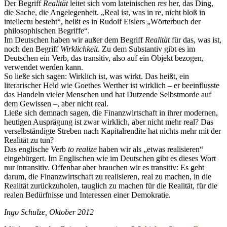
Der Begriff
Realität
leitet sich vom lateinischen
res
her, das Ding,
die Sache, die Angelegenheit. „Real ist, was in re, nicht bloß in
intellectu besteht“, heißt es in Rudolf Eislers „Wörterbuch der
philosophischen Begriffe“.
Im Deutschen haben wir außer dem Begriff
Realität
für das, was ist,
noch den Begriff
Wirklichkeit
. Zu dem Substantiv gibt es im
Deutschen ein Verb, das transitiv, also auf ein Objekt bezogen,
verwendet werden kann.
So ließe sich sagen: Wirklich ist, was wirkt. Das heißt, ein
literarischer Held wie Goethes Werther ist wirklich – er beeinflusste
das Handeln vieler Menschen und hat Dutzende Selbstmorde auf
dem Gewissen –, aber nicht real.
Ließe sich demnach sagen, die Finanzwirtschaft in ihrer modernen,
heutigen Ausprägung ist zwar wirklich, aber nicht mehr real? Das
verselbständigte Streben nach Kapitalrendite hat nichts mehr mit der
Realität zu tun?
Das englische Verb
to realize
haben wir als „etwas realisieren“
eingebürgert. Im Englischen wie im Deutschen gibt es dieses Wort
nur intransitiv. Offenbar aber brauchen wir es transitiv: Es geht
darum, die Finanzwirtschaft zu realisieren, real zu machen, in die
Realität zurückzuholen, tauglich zu machen für die Realität, für die
realen Bedürfnisse und Interessen einer Demokratie.
Ingo Schulze, Oktober 2012