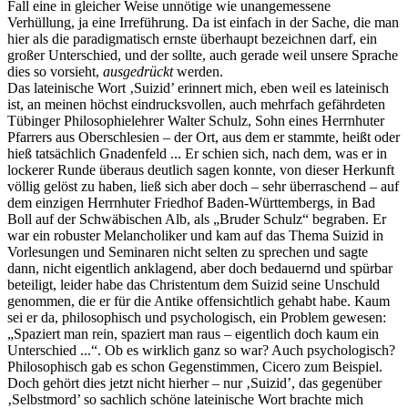
Fall eine in gleicher Weise unnötige wie unangemessene
Verhüllung, ja eine Irreführung. Da ist einfach in der Sache, die man
hier als die paradigmatisch ernste überhaupt bezeichnen darf, ein
großer Unterschied, und der sollte, auch gerade weil unsere Sprache
dies so vorsieht,
ausgedrückt
werden.
Das lateinische Wort ‚Suizid’ erinnert mich, eben weil es lateinisch
ist, an meinen höchst eindrucksvollen, auch mehrfach gefährdeten
Tübinger Philosophielehrer Walter Schulz, Sohn eines Herrnhuter
Pfarrers aus Oberschlesien – der Ort, aus dem er stammte, heißt oder
hieß tatsächlich Gnadenfeld ... Er schien sich, nach dem, was er in
lockerer Runde überaus deutlich sagen konnte, von dieser Herkunft
völlig gelöst zu haben, ließ sich aber doch – sehr überraschend – auf
dem einzigen Herrnhuter Friedhof Baden-Württembergs, in Bad
Boll auf der Schwäbischen Alb, als „Bruder Schulz“ begraben. Er
war ein robuster Melancholiker und kam auf das Thema Suizid in
Vorlesungen und Seminaren nicht selten zu sprechen und sagte
dann, nicht eigentlich anklagend, aber doch bedauernd und spürbar
beteiligt, leider habe das Christentum dem Suizid seine Unschuld
genommen, die er für die Antike offensichtlich gehabt habe. Kaum
sei er da, philosophisch und psychologisch, ein Problem gewesen:
„Spaziert man rein, spaziert man raus – eigentlich doch kaum ein
Unterschied ...“. Ob es wirklich ganz so war? Auch psychologisch?
Philosophisch gab es schon Gegenstimmen, Cicero zum Beispiel.
Doch gehört dies jetzt nicht hierher – nur ‚Suizid’, das gegenüber
‚Selbstmord’ so sachlich schöne lateinische Wort brachte mich