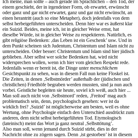
Ich meine, man sollte – auch gerade im Sprachlichen – den Tod, der
einem geschieht, der in irgendeiner Form, ob erwartet, erwünscht
oder ganz und gar nicht erwartet, ganz und gar nicht erwünscht, an
einen herantritt (auch so eine Metapher), doch jedenfalls von dem
selbst herbeigeführten unterscheiden. Denn hier war es äußerst klar
ein Suizid. Beides, meine ich, ist in gleicher Weise ernst, hat
dieselbe Würde, ist in gleicher Weise zu respektieren. Natürlich, es
gibt religiöse Bedenken: ‚das Leben ist ein Geschenk’ usw. Und in
dem Punkt scheinen sich Judentum, Christentum und Islam nicht zu
unterscheiden. Oder besser: Christentum und Islam sind hier jüdisch
geblieben. Aber selbst wer solche Bedenken hat, wird nicht
widersprechen wollen, wenn ich hier vom gleichen Respekt rede.
Jedenfalls wenn er bereit ist, die Dinge unter
menschlichem
Gesichtspunkt zu sehen, was in diesem Fall nun keine Floskel ist.
Die Zeiten, in denen ‚Selbstmörder’ außerhalb der (jüdischen und
christlichen) Friedhöfe begraben werden mussten, sind ja nun auch
vorbei. Geistliche begleiten sie heute, soviel ich weiß, auch hier ...
Man soll auch nicht von ‚Selbstmord’ reden, ‚Freitod’ mag auch
problematisch sein, denn, psychologisch gesehen: wer ist da
wirklich frei? ‚Suizid’ ist möglicherweise am besten, weil es ohne
Wertung, ohne Psychologie einfach den Unterschied ausdrückt zum
anderen, dem nicht selbst herbeigeführten Tod. Etymologisch
(lateinisch) meint das Wort ja ganz neutral ‚Selbsttötung’.
Also man soll, wenn jemand durch Suizid stirbt, dies in der
Nachricht ohne zu zögern sagen. Denn ‚ist gestorben’ ist in diesem