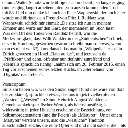
darauf. Walter Schulz wurde übrigens alt und starb, so lange es ging
(und es ging lange) arbeitend, den ‚von außen kommenden’ Tod –
mit 88. Und nun denke ich auch an Peter Wapnewski, der noch älter
wurde und übrigens ein Freund von Fritz J. Raddatz war.
Wapnewski schrieb mir einmal: „Da sitze ich nun in meinem
Zimmer und warte auf den Gast, der niemanden im Stich lässt“.
Was den Ort des Todes von Raddatz betrifft, war die
Merkwürdigkeit, dass Willi Winkler in der „Süddeutschen“ schrieb,
er sei in Hamburg gestorben (warum schreibt man so etwas, wenn
man es nicht weiß?), kurz danach las man in „Wikipedia“, es sei in
Zürich gewesen im Hotel „Baur au lac“, und jetzt steht da
„Pfäffikon“ und dann, offenbar nun definitiv zutreffend und
jedenfalls sprachlich richtig: „nahm sich am 26. Februar 2015, einen
Tag vor Erscheinen seines letzten Buchs, im ‚Sterbehaus’ von
‚Dignitas’ das Leben“.
Postscriptum
Im Islam haben wir, was den Suizid angeht (und dies wäre von dort
her zu klären), sprachlich etwas, das uns im jetzt vielberufenen
„Westen“ („Westen“ im Sinne Heinrich August Winklers als
Gemeinsamkeit spezifischer Werte), als höchst anstößig, ja
widerwärtig in jeder Hinsicht erscheint: die Bezeichnung von
Selbstmordattentätern (und ihr Feiern) als „Märtyrer“. Unter einem
‚Märtyrer’ versteht unsere, also die „westliche“ Tradition
ausschließlich solche, die reine Opfer sind und nicht solche, die – als