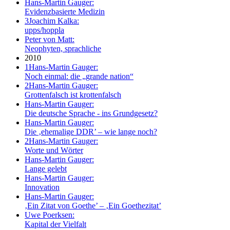
Hans-Martin Gauger:
Evidenzbasierte Medizin
3
Joachim Kalka:
upps/hoppla
Peter von Matt:
Neophyten, sprachliche
2010
1
Hans-Martin Gauger:
Noch einmal: die „grande nation“
2
Hans-Martin Gauger:
Grottenfalsch ist krottenfalsch
Hans-Martin Gauger:
Die deutsche Sprache - ins Grundgesetz?
Hans-Martin Gauger:
Die ‚ehemalige DDR’ – wie lange noch?
2
Hans-Martin Gauger:
Worte und Wörter
Hans-Martin Gauger:
Lange gelebt
Hans-Martin Gauger:
Innovation
Hans-Martin Gauger:
‚Ein Zitat von Goethe’ – ‚Ein Goethezitat’
Uwe Poerksen:
Kapital der Vielfalt