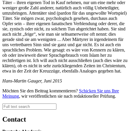
Täter – ihren eigenen Tod in Kauf nehmen, nur um eine mehr oder
weniger große Zahl anderer, natürlich auch völlig Unbeteiligter,
umzubringen. Attentäter sind (pardon für das ungewollte Wortspiel)
Täter. Sie mögen zwar, psychologisch gesehen, durchaus auch
Opfer sein – ihrer eigenen fanatischen Verblendung oder derer, die
sie, zynisch oder nicht, zu solchem Tun abgerichtet haben. Sie sind
auch nicht „feige“, wie man sie seltsamerweise oft nennt: dies
gerade sind sie am wenigsten ... Aber Märtyrer in irgendeinem für
uns vertretbaren Sinn sind sie ganz und gar nicht. Es ist auch ein
sprachliches Problem. Wie gesagt: es wäre von Kennern zu klären,
ob oder inwieweit dieser Sprachgebrauch vom Islam her zu
rechtfertigen ist. Ich will auch nicht ausschließen (auch dies wäre zu
klären), ob es nicht in sehr zurückliegenden Zeiten im Christentum,
etwa in der Zeit der Kreuzzüge, ebenfalls Analoges gegeben hat.
Hans-Martin Gauger, Juni 2015
Möchten Sie den Beitrag kommentieren?
Schicken Sie uns Ihre
Meinung
, wir veröffentlichen sie nach redaktioneller Prüfung.
Contact