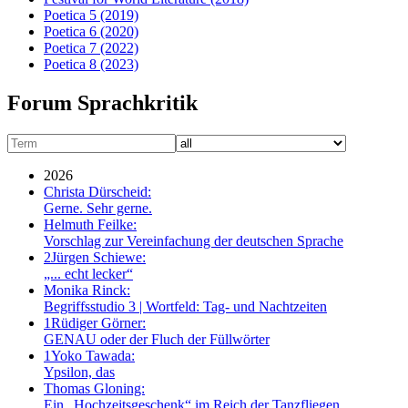
Poetica 5
(2019)
Poetica 6
(2020)
Poetica 7
(2022)
Poetica 8
(2023)
Forum Sprachkritik
2026
Christa Dürscheid:
Gerne. Sehr gerne.
Helmuth Feilke:
Vorschlag zur Vereinfachung der deutschen Sprache
2
Jürgen Schiewe:
„... echt lecker“
Monika Rinck:
Begriffsstudio 3 | Wortfeld: Tag- und Nachtzeiten
1
Rüdiger Görner:
GENAU oder der Fluch der Füllwörter
1
Yoko Tawada:
Ypsilon, das
Thomas Gloning:
Ein „Hochzeitsgeschenk“ im Reich der Tanzfliegen