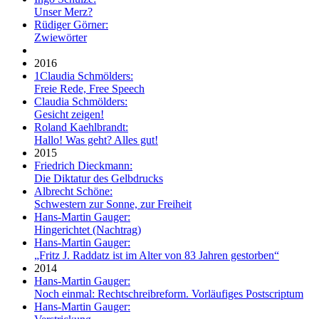
Unser Merz?
Rüdiger Görner:
Zwiewörter
2016
1
Claudia Schmölders:
Freie Rede, Free Speech
Claudia Schmölders:
Gesicht zeigen!
Roland Kaehlbrandt:
Hallo! Was geht? Alles gut!
2015
Friedrich Dieckmann:
Die Diktatur des Gelbdrucks
Albrecht Schöne:
Schwestern zur Sonne, zur Freiheit
Hans-Martin Gauger:
Hingerichtet (Nachtrag)
Hans-Martin Gauger:
„Fritz J. Raddatz ist im Alter von 83 Jahren gestorben“
2014
Hans-Martin Gauger:
Noch einmal: Rechtschreibreform. Vorläufiges Postscriptum
Hans-Martin Gauger: