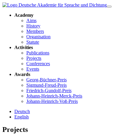
Academy
Aims
History
Members
Organisation
Statute
Activities
Publications
Projects
Conferences
Events
Awards
Georg-Büchner-Preis
Sigmund-Freud-Preis
Friedrich-Gundolf-Preis
Johann-Heinrich-Merck-Preis
Johann-Heinrich-Voß-Preis
Deutsch
English
Projects