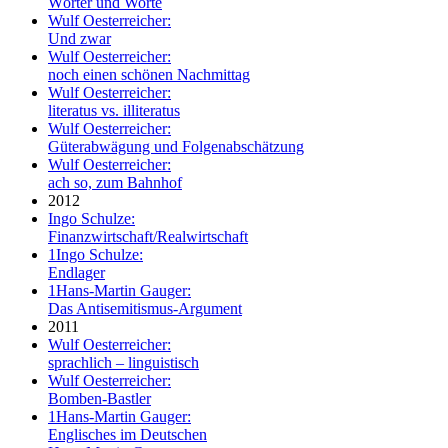
Wörter und Worte
Wulf Oesterreicher:
Und zwar
Wulf Oesterreicher:
noch einen schönen Nachmittag
Wulf Oesterreicher:
literatus vs. illiteratus
Wulf Oesterreicher:
Güterabwägung und Folgenabschätzung
Wulf Oesterreicher:
ach so, zum Bahnhof
2012
Ingo Schulze:
Finanzwirtschaft/Realwirtschaft
1
Ingo Schulze:
Endlager
1
Hans-Martin Gauger:
Das Antisemitismus-Argument
2011
Wulf Oesterreicher:
sprachlich – linguistisch
Wulf Oesterreicher:
Bomben-Bastler
1
Hans-Martin Gauger:
Englisches im Deutschen