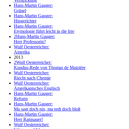
Verstrickung
Hans-Martin Gauger:
Gräuel
Hans-Martin Gauger:
Hingerichtet
Hans-Martin Gauger:
Etymologie führt leicht in die Irre
2
Hans-Martin Gauger:
Herr Professorin?
Wulf Oesterreicher:
Amerika
2013
2
Wulf Oesterreicher:
Kundus-Rede von Thomas de Maizière
Wulf Oesterreicher:
Riecht nach Chemie
Wulf Oesterreicher:
Amerikanisches Englisch
Hans-Martin Gauger:
Reform
Hans-Martin Gauger:
Ma sagt doch nix, ma redt doch bloß
Hans-Martin Gauger:
Herr Ramsauer!
Wulf Oesterreicher: