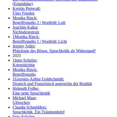
(Empididae)
Kerstin Preiwuß:
Über Frieden
Monika Rinck:
Begriffsstudio 2 | Wortfeld: Luft
Joachim Kalka:
Nichtsdestotrotz
1
Monika Rinck:
Begriffsstudio 1 | Wortfeld: Licht
Jeremy Adler:
Philologie des Bösen. Sprachkritik als Widerstand¹
2025
1
Ingo Schulze:
Kriegstüchtig
Monika Rinck:
Begriffsstudio
1
Georges-Arthur Goldschmidt:
Deutsch und Französisch angesichts der Realität
Helmuth Feilke:
Eine nette Sprachkritik
Michael Maar:
Glösschen
Claudia Schmölders:
Sprachkritik. Ein Trainingsbrief
Ingo Schulze: