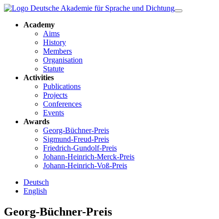
Academy
Aims
History
Members
Organisation
Statute
Activities
Publications
Projects
Conferences
Events
Awards
Georg-Büchner-Preis
Sigmund-Freud-Preis
Friedrich-Gundolf-Preis
Johann-Heinrich-Merck-Preis
Johann-Heinrich-Voß-Preis
Deutsch
English
Georg-Büchner-Preis