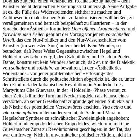
Dogmas zugleich einen verläßlichen Realitätsbezug haben – dem
Künstler bleibt dergleichen Fixierung strikt untersagt. Seine Aufgabe
ist es, die Fülle des Widerstreitenden sichtbar zu machen und
Antithesen im dialektischen Spiel zu konkretisieren: will heißen, zu
verallgemeinern und hernach beispielhaft zu illustrieren – in der
Sprache der »Ästhetik« formuliert:
Dem offenen Argumentieren
und
fortwährenden Peilen
gebührt der Vorzug vor jenem
vorschnellen
Urteil
, das den Nur-Politiker und den Nur-Wissenschaftler vom
Künstler (im weitesten Sinn) unterscheidet. Kein Wunder, so
betrachtet, daß Peter Weiss Gegensätze zwischen Hegel und
Hölderlin, zwischen Vergil, dem Szientifiker, und D., dem Poeten
Dante, konstruiert: kein Wunder aber auch, daß er, um die Dialektik
von
solitaire
und
solidaire
zu bewahren, in der »Ästhetik des
Widerstands« von jener problematischen »Erlösung« des
Schriftstellers durch die politische Aktion abgerückt ist, die er, unter
dem Eindruck der kubanischen Revolution, in Sonderheit des
Martyriums Che Guevaras, in der »Hölderlin«-Phase vertrat, zu
einer Zeit als ihm der Turm am Neckar zugleich als Klause eines
verstörten, an seiner Gesellschaft zugrunde gehenden Subjekts
und
als Nische des potentiellen Verschwörers erschien.
Vita activa
und
vita contemplativa
miteinander vereint; de Sade und Marat in
Hegelscher Synthese zu schwäbischer Zweieinigkeit angehoben;
Hölderlin mit empedokleischer, Empedokles, wiederum, mit Che
Guevarascher Zutat zu Revolutionären geschlagen: in der Tat, das
war ein Irrweg. Nicht in unvermittelter politischer Aktion, nicht in