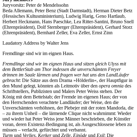
Juryvorsitz: Peter de Mendelssohn
Beda Allemann, Peter Benz (Stadt Darmstadt), Herman Dieter Betz
(Hessisches Kultusministerium), Ludwig Harig, Geno Hartlaub,
Herbert Heckmann, Hans Paeschke, Lea Ritter-Santini, Bruno Snell
(Ehrenpräsident), Dolf Sternberger (Ehrenpräsident), Gerhard Storz
(Ehrenpräsident), Bernhard Zeller, Eva Zeller, Ernst Zinn
Laudatory Address by Walter Jens
Fremdlinge sind wir im eignen Haus.
Fremdlinge sind wir im eignen Haus und sitzen gleich Ulyss mit
dem BettlerStab am Thor indessen die unverschämten Freyer
drinnen im Saale lärmen und fragen wer hat uns den LandLäufer
gebracht
: Die Sätze aus dem Drama »Hölderlin«, der Hauptfigur in
den Mund gelegt, könnten als Leitmotiv über den
opera omnia
des
Schriftstellers, Publizisten und Malers Peter Weiss stehen. Der
König mit dem Bettelstab; der Fremde im eigenen Haus; der von
den Herrschenden verachtete Landläufer; der Weise, den die
Unverschämten verhöhnen, der Plebejer mit der roten Mandorla, die
– zu ihrem Unheil – die lärmende Clique nicht wahrnimmt: Wieder
und wieder hat Peter Weiss jene Männer beschrieben, die Künstler
voran, deren Existenz-Bedingung ist, als Ausgeschlossene leben zu
müssen – verlacht, gefürchtet und verbannt.
Turm
und
Verlies
,
Kerker
und
Zelle
,
Einöde
und
Exil
: Die