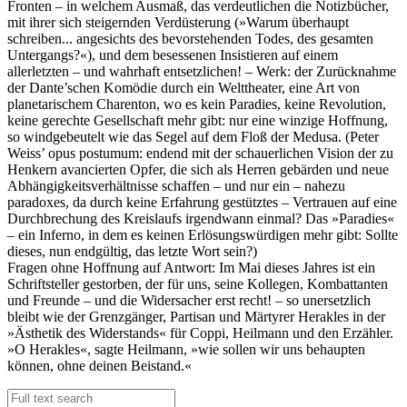
Fronten – in welchem Ausmaß, das verdeutlichen die Notizbücher,
mit ihrer sich steigernden Verdüsterung (»Warum überhaupt
schreiben... angesichts des bevorstehenden Todes, des gesamten
Untergangs?«), und dem besessenen Insistieren auf einem
allerletzten – und wahrhaft entsetzlichen! – Werk: der Zurücknahme
der Dante’schen Komödie durch ein Welttheater, eine Art von
planetarischem Charenton, wo es kein Paradies, keine Revolution,
keine gerechte Gesellschaft mehr gibt: nur eine winzige Hoffnung,
so windgebeutelt wie das Segel auf dem Floß der Medusa. (Peter
Weiss’ opus postumum: endend mit der schauerlichen Vision der zu
Henkern avancierten Opfer, die sich als Herren gebärden und neue
Abhängigkeitsverhältnisse schaffen – und nur ein – nahezu
paradoxes, da durch keine Erfahrung gestütztes – Vertrauen auf eine
Durchbrechung des Kreislaufs irgendwann einmal? Das »Paradies«
– ein Inferno, in dem es keinen Erlösungswürdigen mehr gibt: Sollte
dieses, nun endgültig, das letzte Wort sein?)
Fragen ohne Hoffnung auf Antwort: Im Mai dieses Jahres ist ein
Schriftsteller gestorben, der für uns, seine Kollegen, Kombattanten
und Freunde – und die Widersacher erst recht! – so unersetzlich
bleibt wie der Grenzgänger, Partisan und Märtyrer Herakles in der
»Ästhetik des Widerstands« für Coppi, Heilmann und den Erzähler.
»O Herakles«, sagte Heilmann, »wie sollen wir uns behaupten
können, ohne deinen Beistand.«