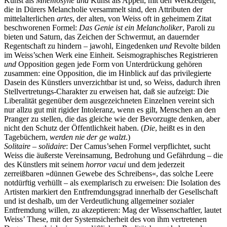
Kunst als
Mnemosyne und
Kunst als Appell, mit den Werkzeugen,
die in Dürers Melancholie versammelt sind, den Attributen der
mittelalterlichen
artes
, der alten, von Weiss oft in geheimem Zitat
beschworenen Formel:
Das Genie ist ein Melancholiker
, Paroli zu
bieten und Saturn, das Zeichen der Schwermut, an dauernder
Regentschaft zu hindern – jawohl, Eingedenken
und
Revolte bilden
im Weiss’schen Werk eine Einheit. Seismographisches Registrieren
und
Opposition gegen jede Form von Unterdrückung gehören
zusammen: eine Opposition, die im Hinblick auf das privilegierte
Dasein des Künstlers unverzichtbar ist und, so Weiss, dadurch ihren
Stellvertretungs-Charakter zu erweisen hat, daß sie aufzeigt: Die
Liberalität gegenüber dem ausgezeichneten Einzelnen vereint sich
nur allzu gut mit rigider Intoleranz, wenn es gilt, Menschen an den
Pranger zu stellen, die das gleiche wie der Bevorzugte denken, aber
nicht den Schutz der Öffentlichkeit haben. (
Die
, heißt es in den
Tagebüchern,
werden nie der ge walzt
.)
Solitaire – solidaire
: Der Camus’sehen Formel verpflichtet, sucht
Weiss die äußerste Vereinsamung, Bedrohung und Gefährdung – die
des Künstlers mit seinem
horror vacui
und dem jederzeit
zerreißbaren »dünnen Gewebe des Schreibens«, das solche Leere
notdürftig verhüllt – als exemplarisch zu erweisen: Die Isolation des
Artisten markiert den Entfremdungsgrad innerhalb der Gesellschaft
und ist deshalb, um der Verdeutlichung allgemeiner sozialer
Entfremdung willen, zu akzeptieren: Mag der Wissenschaftler, lautet
Weiss’ These, mit der Systemsicherheit des von ihm vertretenen