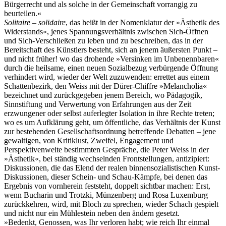
Bürgerrecht und als solche in der Gemeinschaft vorrangig zu
beurteilen.«
Solitaire – solidaire
, das heißt in der Nomenklatur der »Ästhetik des
Widerstands«, jenes Spannungsverhältnis zwischen Sich-Öffnen
und Sich-Verschließen zu leben und zu beschreiben, das in der
Bereitschaft des Künstlers besteht, sich an jenem äußersten Punkt –
und nicht früher! wo das drohende »Versinken im Unbenennbaren«
durch die heilsame, einen neuen Sozialbezug verbürgende Öffnung
verhindert wird, wieder der Welt zuzuwenden: errettet aus einem
Schattenbezirk, den Weiss mit der Dürer-Chiffre »Melancholia«
bezeichnet und zurückgegeben jenem Bereich, wo Pädagogik,
Sinnstiftung und Verwertung von Erfahrungen aus der Zeit
erzwungener oder selbst auferlegter Isolation in ihre Rechte treten;
wo es um Aufklärung geht, um öffentliche, das Verhältnis der Kunst
zur bestehenden Gesellschaftsordnung betreffende Debatten – jene
gewaltigen, von Kritiklust, Zweifel, Engagement und
Perspektivenweite bestimmten Gespräche, die Peter Weiss in der
»Ästhetik«, bei ständig wechselnden Frontstellungen, antizipiert:
Diskussionen, die das Elend der realen binnensozialistischen Kunst-
Diskussionen, dieser Schein- und Schau-Kämpfe, bei denen das
Ergebnis von vornherein feststeht, doppelt sichtbar machen: Erst,
wenn Bucharin und Trotzki, Münzenberg und Rosa Luxemburg
zurückkehren, wird, mit Bloch zu sprechen, wieder Schach gespielt
und nicht nur ein Mühlestein neben den ändern gesetzt.
»Bedenkt, Genossen, was Ihr verloren habt; wie reich Ihr einmal