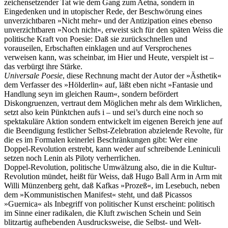
zeichensetzender Tat wie dem Gang zum Aetna, sondern in
Eingedenken und in utopischer Rede, der Beschwörung eines
unverzichtbaren »Nicht mehr« und der Antizipation eines ebenso
unverzichtbaren »Noch nicht«, erweist sich für den späten Weiss die
politische Kraft von Poesie: Daß sie zurückschnellen und
vorauseilen, Erbschaften einklagen und auf Versprochenes
verweisen kann, was scheinbar, im Hier und Heute, verspielt ist –
das verbürgt ihre Stärke.
Universale Poesie
, diese Rechnung macht der Autor der »Ästhetik«
dem Verfasser des »Hölderlin« auf, läßt eben nicht »Fantasie und
Handlung seyn im gleichen Raum«, sondern befördert
Diskongruenzen, vertraut dem Möglichen mehr als dem Wirklichen,
setzt also kein Pünktchen aufs i – und sei’s durch eine noch so
spektakuläre Aktion sondern entwickelt im eigenen Bereich jene auf
die Beendigung festlicher Selbst-Zelebration abzielende Revolte, für
die es im Formalen keinerlei Beschränkungen gibt: Wer eine
Doppel-Revolution erstrebt, kann weder auf schreibende Leniniculi
setzen noch Lenin als Piloty verherrlichen.
Doppel-Revolution, politische Umwälzung also, die in die Kultur-
Revolution mündet, heißt für Weiss, daß Hugo Ball Arm in Arm mit
Willi Münzenberg geht, daß Kafkas »Prozeß«, im Lesebuch, neben
dem »Kommunistischen Manifest« steht, und daß Picassos
»Guernica« als Inbegriff von politischer Kunst erscheint: politisch
im Sinne einer radikalen, die Kluft zwischen Schein und Sein
blitzartig aufhebenden Ausdrucksweise, die Selbst- und Welt-