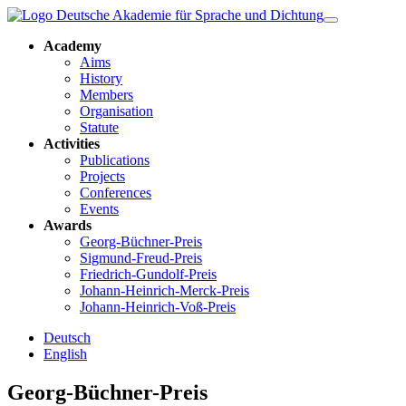
Academy
Aims
History
Members
Organisation
Statute
Activities
Publications
Projects
Conferences
Events
Awards
Georg-Büchner-Preis
Sigmund-Freud-Preis
Friedrich-Gundolf-Preis
Johann-Heinrich-Merck-Preis
Johann-Heinrich-Voß-Preis
Deutsch
English
Georg-Büchner-Preis