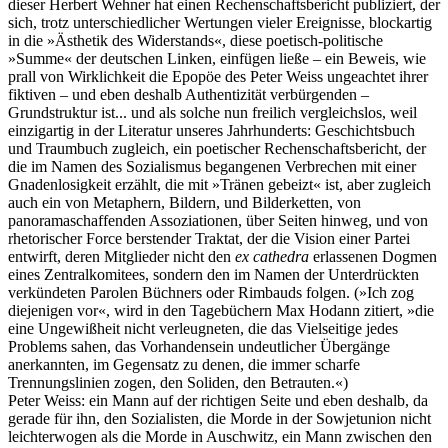
dieser Herbert Wehner hat einen Rechenschaftsbericht publiziert, der
sich, trotz unterschiedlicher Wertungen vieler Ereignisse, blockartig
in die »Ästhetik des Widerstands«, diese poetisch-politische
»Summe« der deutschen Linken, einfügen ließe – ein Beweis, wie
prall von Wirklichkeit die Epopöe des Peter Weiss ungeachtet ihrer
fiktiven – und eben deshalb Authentizität verbürgenden –
Grundstruktur ist... und als solche nun freilich vergleichslos, weil
einzigartig in der Literatur unseres Jahrhunderts: Geschichtsbuch
und Traumbuch zugleich, ein poetischer Rechenschaftsbericht, der
die im Namen des Sozialismus begangenen Verbrechen mit einer
Gnadenlosigkeit erzählt, die mit »Tränen gebeizt« ist, aber zugleich
auch ein von Metaphern, Bildern, und Bilderketten, von
panoramaschaffenden Assoziationen, über Seiten hinweg, und von
rhetorischer Force berstender Traktat, der die Vision einer Partei
entwirft, deren Mitglieder nicht den
ex cathedra
erlassenen Dogmen
eines Zentralkomitees, sondern den im Namen der Unterdrückten
verkündeten Parolen Büchners oder Rimbauds folgen. (»Ich zog
diejenigen vor«, wird in den Tagebüchern Max Hodann zitiert, »die
eine Ungewißheit nicht verleugneten, die das Vielseitige jedes
Problems sahen, das Vorhandensein undeutlicher Übergänge
anerkannten, im Gegensatz zu denen, die immer scharfe
Trennungslinien zogen, den Soliden, den Betrauten.«)
Peter Weiss: ein Mann auf der richtigen Seite und eben deshalb, da
gerade für ihn, den Sozialisten, die Morde in der Sowjetunion nicht
leichterwogen als die Morde in Auschwitz, ein Mann zwischen den