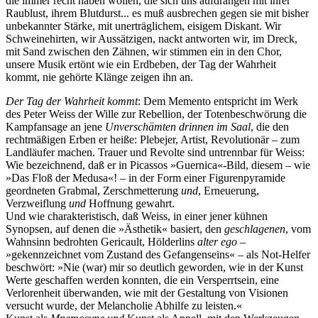
die immer recht haben wollen, die sich uns aufdrängen mit ihrer
Raublust, ihrem Blutdurst... es muß ausbrechen gegen sie mit bisher
unbekannter Stärke, mit unerträglichem, eisigem Diskant. Wir
Schweinehirten, wir Aussätzigen, nackt antworten wir, im Dreck,
mit Sand zwischen den Zähnen, wir stimmen ein in den Chor,
unsere Musik ertönt wie ein Erdbeben, der Tag der Wahrheit
kommt, nie gehörte Klänge zeigen ihn an.
Der Tag der Wahrheit kommt
: Dem Memento entspricht im Werk
des Peter Weiss der Wille zur Rebellion, der Totenbeschwörung die
Kampfansage an jene
Unverschämten drinnen im Saal
, die den
rechtmäßigen Erben er heiße: Plebejer, Artist, Revolutionär – zum
Landläufer machen. Trauer und Revolte sind untrennbar für Weiss:
Wie bezeichnend, daß er in Picassos »Guernica«-Bild, diesem – wie
»Das Floß der Medusa«! – in der Form einer Figurenpyramide
geordneten Grabmal, Zerschmetterung
und
, Erneuerung,
Verzweiflung
und
Hoffnung gewahrt.
Und wie charakteristisch, daß Weiss, in einer jener kühnen
Synopsen, auf denen die »Ästhetik« basiert, den
geschlagenen
, vom
Wahnsinn bedrohten Gericault, Hölderlins
alter ego
–
»gekennzeichnet vom Zustand des Gefangenseins« – als Not-Helfer
beschwört: »Nie (war) mir so deutlich geworden, wie in der Kunst
Werte geschaffen werden konnten, die ein Versperrtsein, eine
Verlorenheit überwanden, wie mit der Gestaltung von Visionen
versucht wurde, der Melancholie Abhilfe zu leisten.«