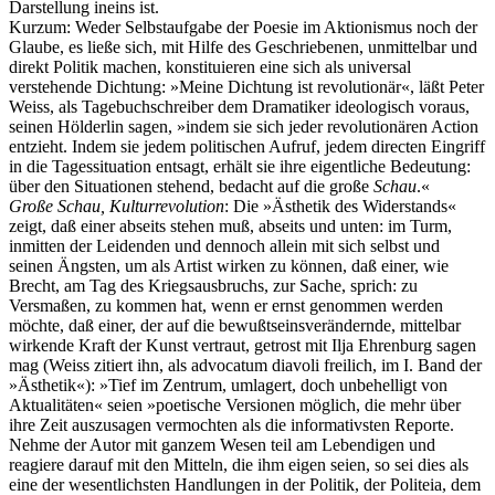
Darstellung ineins ist.
Kurzum: Weder Selbstaufgabe der Poesie im Aktionismus noch der
Glaube, es ließe sich, mit Hilfe des Geschriebenen, unmittelbar und
direkt Politik machen, konstituieren eine sich als universal
verstehende Dichtung: »Meine Dichtung ist revolutionär«, läßt Peter
Weiss, als Tagebuchschreiber dem Dramatiker ideologisch voraus,
seinen Hölderlin sagen, »indem sie sich jeder revolutionären Action
entzieht. Indem sie jedem politischen Aufruf, jedem directen Eingriff
in die Tagessituation entsagt, erhält sie ihre eigentliche Bedeutung:
über den Situationen stehend, bedacht auf die große
Schau
.«
Große Schau, Kulturrevolution
: Die »Ästhetik des Widerstands«
zeigt, daß einer abseits stehen muß, abseits und unten: im Turm,
inmitten der Leidenden und dennoch allein mit sich selbst und
seinen Ängsten, um als Artist wirken zu können, daß einer, wie
Brecht, am Tag des Kriegsausbruchs, zur Sache, sprich: zu
Versmaßen, zu kommen hat, wenn er ernst genommen werden
möchte, daß einer, der auf die bewußtseinsverändernde, mittelbar
wirkende Kraft der Kunst vertraut, getrost mit Ilja Ehrenburg sagen
mag (Weiss zitiert ihn, als advocatum diavoli freilich, im I. Band der
»Ästhetik«): »Tief im Zentrum, umlagert, doch unbehelligt von
Aktualitäten« seien »poetische Versionen möglich, die mehr über
ihre Zeit auszusagen vermochten als die informativsten Reporte.
Nehme der Autor mit ganzem Wesen teil am Lebendigen und
reagiere darauf mit den Mitteln, die ihm eigen seien, so sei dies als
eine der wesentlichsten Handlungen in der Politik, der Politeia, dem