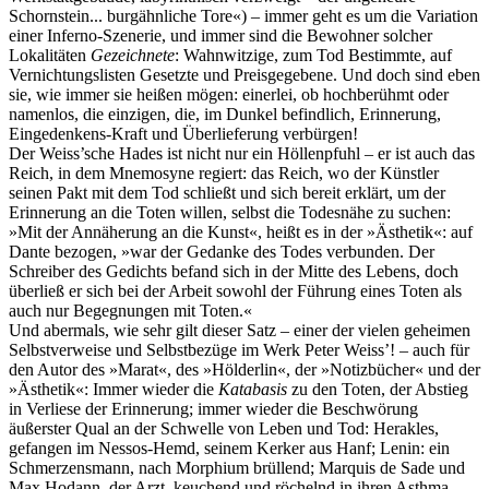
Schornstein... burgähnliche Tore«) – immer geht es um die Variation
einer Inferno-Szenerie, und immer sind die Bewohner solcher
Lokalitäten
Gezeichnete
: Wahnwitzige, zum Tod Bestimmte, auf
Vernichtungslisten Gesetzte und Preisgegebene. Und doch sind eben
sie, wie immer sie heißen mögen: einerlei, ob hochberühmt oder
namenlos, die einzigen, die, im Dunkel befindlich, Erinnerung,
Eingedenkens-Kraft und Überlieferung verbürgen!
Der Weiss’sche Hades ist nicht nur ein Höllenpfuhl – er ist auch das
Reich, in dem Mnemosyne regiert: das Reich, wo der Künstler
seinen Pakt mit dem Tod schließt und sich bereit erklärt, um der
Erinnerung an die Toten willen, selbst die Todesnähe zu suchen:
»Mit der Annäherung an die Kunst«, heißt es in der »Ästhetik«: auf
Dante bezogen, »war der Gedanke des Todes verbunden. Der
Schreiber des Gedichts befand sich in der Mitte des Lebens, doch
überließ er sich bei der Arbeit sowohl der Führung eines Toten als
auch nur Begegnungen mit Toten.«
Und abermals, wie sehr gilt dieser Satz – einer der vielen geheimen
Selbstverweise und Selbstbezüge im Werk Peter Weiss’! – auch für
den Autor des »Marat«, des »Hölderlin«, der »Notizbücher« und der
»Ästhetik«: Immer wieder die
Katabasis
zu den Toten, der Abstieg
in Verliese der Erinnerung; immer wieder die Beschwörung
äußerster Qual an der Schwelle von Leben und Tod: Herakles,
gefangen im Nessos-Hemd, seinem Kerker aus Hanf; Lenin: ein
Schmerzensmann, nach Morphium brüllend; Marquis de Sade und
Max Hodann, der Arzt, keuchend und röchelnd in ihren Asthma-