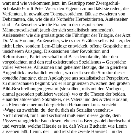
wart und wie verkommen jetzt, im Gestrüpp roter Zwergschul-
Scholastik!« ruft Peter Weiss den Eigenen zu und läßt sie reden, die
Verfemten, in gewaltigen Totengesprächen, läßt sie evozieren von
Debattanten, die, wie die als Nothelfer Herbeizitierten, Außenseiter
sind – Außenseiter wie die Frauen in der despotischen
Männergesellschaft (auch der sich sozialistisch nennenden),
Außenseiter wie die großartigste: die Führfigur der Trilogie, der Arzt
Dr. Max Hodann, Außenseiter, wie es der Erzähler selbst ist – er, der
nicht Lehr-, sondern Lern-Dialoge entwickelt, offene Gespräche mit
unsicherem Ausgang, Diskussionen über Revolution und
Reformismus, Parteiherrschaft und Basisdemokratie, über den
vorgedachten und den real existierenden Sozialismus – Gespräche
voller Verweise, Allusionen und geheimer Bezüge, die in gleichem
Augenblick anschaulich werden, wo der Leser die Struktur dieser
comédie humaine
, einer Apokalypse aus sozialistischer Perspektive,
zu durchschauen beginnt: wo er Kongruenzen zwischen den großen
Bild-Beschreibungen gewahrt (sie sollten, mitsamt den Vorlagen,
einmal gesondert publiziert werden), wo er die Thesen der beiden,
einander ablösenden Sokratiker, des Vaters und des Arztes Hodann,
als Elemente einer und dergleichen Hebammenkunst versteht:
»Wage zu zweifeln, du, der du dich als Sozialist verstehst.«
Nicht dreimal, fünf- und sechsmal muß einer dieses große, dem
Ulysses
ranggleiche Buch lesen, ehe er das Bezugsspiel durchschaut
und versteht, welche Häresie es ist, daß Weiss Bucharin wie Lenin
aussehen läßt: Lenin, der – und jetzt die zweite Häresie! – in der