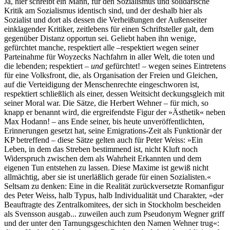
Ja, hier schreibt ein Mann, für den Sozialismus und solidarische
Kritik am Sozialismus identisch sind, und der deshalb hier als
Sozialist und dort als dessen die Verheißungen der Außenseiter
einklagender Kritiker, zeitlebens für einen Schriftsteller galt, dem
gegenüber Distanz opportun sei. Geliebt haben ihn wenige,
gefürchtet manche, respektiert alle –respektiert wegen seiner
Parteinahme für Woyzecks Nachfahrn in aller Welt, die toten und
die lebenden; respektiert –
und
gefürchtet! – wegen seines Eintretens
für eine Volksfront, die, als Organisation der Freien und Gleichen,
auf die Verteidigung der Menschenrechte eingeschworen ist,
respektiert schließlich als einer, dessen Weitsicht deckungsgleich mit
seiner Moral war. Die Sätze, die Herbert Wehner – für mich, so
knapp er benannt wird, die ergreifendste Figur der »Ästhetik« neben
Max Hodann! – ans Ende seiner, bis heute unveröffentlichten,
Erinnerungen gesetzt hat, seine Emigrations-Zeit als Funktionär der
KP betreffend – diese Sätze gelten auch für Peter Weiss: »Ein
Leben, in dem das Streben bestimmend ist, nicht Kluft noch
Widerspruch zwischen dem als Wahrheit Erkannten und dem
eigenen Tun entstehen zu lassen. Diese Maxime ist gewiß nicht
allmächtig, aber sie ist unerläßlich gerade für einen Sozialisten.«
Seltsam zu denken: Eine in die Realität zurückversetzte Romanfigur
des Peter Weiss, halb Typus, halb Individualität und Charakter, »der
Beauftragte des Zentralkomitees, der sich in Stockholm bescheiden
als Svensson ausgab... zuweilen auch zum Pseudonym Wegner griff
und der unter den Tarnungsgeschichten den Namen Wehner trug«: