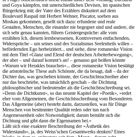
und Goya kämpfen, mit unterschiedlichen Devisen, im spanischen
Bürgerkrieg mit; der Vater des Erzählers diskutiert auf dem
Boulevard Raspail mit Herbert Wehner, Piscator, soeben aus
Moskau gekommen, gesellt sich dazu: erfundene und reale
Gestalten, Menschen, die einander nie begegnet sind und andere, die
sich sehr genau kannten, führen Geistergespräche: alle vom
erzählten Ich, diesem lernbesessenen, Kontroversen entfachenden,
Widersprüche – um seines und des Sozialismus Seelenheils willen –
befördernden Ego herbeizitiert... und siehe, diese romaneske Vision
mit dem Titel »Glanz und Elend der deutschen Arbeiterbewegung«,
der aber – und darauf kommt’s an! – genauso gut heißen könnte
»Warum wir Herakles brauchen«... diese romaneske Vision bestätigt
die aristotelische These aufs Schönste, die da besagt, daß – da der
Dichter das, was geschehen könnte, der Geschichtsschreiber aber
nur das beschriebe, was tatsächlich geschah – die Dichtung
philosophischer und bedeutender als die Geschichtsschreibung sei.
»Denn die Dichtkunst«, so das neunte Kapitel der »Poetik«, »redet
eher vom Allgemeinen, die Geschichtsschreibung vom Besonderen.
Das Allgemeine (aber) besteht darin, darzustellen, was für Dinge
Menschen von bestimmter Qualität reden oder tun nach
Angemessenheit oder Notwendigkeit; darum bemüht sich die
Dichtung und gibt dann die Eigennamen bei.«
Läßt sich eine exaktere Beschreibung der »Ästhetik des
Widerstands«, ja, des Weiss’schen Gesamtwerks denken? Eines