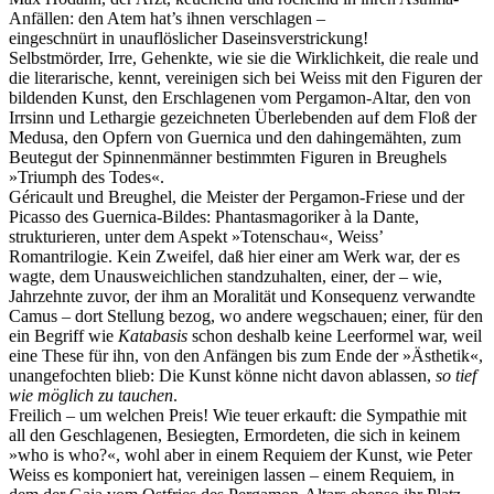
Anfällen: den Atem hat’s ihnen verschlagen –
eingeschnürt in unauflöslicher Daseinsverstrickung!
Selbstmörder, Irre, Gehenkte, wie sie die Wirklichkeit, die reale und
die literarische, kennt, vereinigen sich bei Weiss mit den Figuren der
bildenden Kunst, den Erschlagenen vom Pergamon-Altar, den von
Irrsinn und Lethargie gezeichneten Überlebenden auf dem Floß der
Medusa, den Opfern von Guernica und den dahingemähten, zum
Beutegut der Spinnenmänner bestimmten Figuren in Breughels
»Triumph des Todes«.
Géricault und Breughel, die Meister der Pergamon-Friese und der
Picasso des Guernica-Bildes: Phantasmagoriker à la Dante,
strukturieren, unter dem Aspekt »Totenschau«, Weiss’
Romantrilogie. Kein Zweifel, daß hier einer am Werk war, der es
wagte, dem Unausweichlichen standzuhalten, einer, der – wie,
Jahrzehnte zuvor, der ihm an Moralität und Konsequenz verwandte
Camus – dort Stellung bezog, wo andere wegschauen; einer, für den
ein Begriff wie
Katabasis
schon deshalb keine Leerformel war, weil
eine These für ihn, von den Anfängen bis zum Ende der »Ästhetik«,
unangefochten blieb: Die Kunst könne nicht davon ablassen,
so tief
wie möglich zu tauchen
.
Freilich – um welchen Preis! Wie teuer erkauft: die Sympathie mit
all den Geschlagenen, Besiegten, Ermordeten, die sich in keinem
»who is who?«, wohl aber in einem Requiem der Kunst, wie Peter
Weiss es komponiert hat, vereinigen lassen – einem Requiem, in