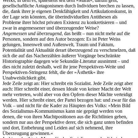
Werks, in dem es, spätestens seit dem »Marat«, darum geht,
gesellschaftliche Antagonismen durch Individuen brechen zu lassen,
die, dank ihrer je eigenen Denkfähigkeit und Artikulationskunst, in
der Lage sein könnten, die überindividuellen Antithesen als
Probleme ihrer höchst privaten Existenz zu konkretisieren – und
zwar in angemessener und überzeugender Weise?
Angemessen und überzeugend
, das heißt – nun nicht mehr auf die
Personen, sondern auf den Autor bezogen: Es ist Peter Weiss
gelungen, Innenwelt und Außenwelt, Traum und Faktum,
Potentialität und Aktualität derart überzeugend zu verschmelzen, daß
sich die auf das Nacherzählen äußerer Vorgänge beschränkte
Historiographie dagegen wie Sekundär-Literatur ausnimmt – und
dies nicht zuletzt deshalb, weil ihr jene Perspektiven-Weite und
Perspektiven-Stringenz fehlt, die der »Ästhetik« ihre
Unabweislichkeit gibt.
Jede Zeile zeigt an: Hier schreibt ein Sozialist. Jede Zeile zeigt aber
auch: Hier schreibt einer, dessen Ideale von keiner Macht der Welt
mehr vertreten, wohl aber von den Opfern dieser Mächte verteidigt
werden. Hier schreibt einer, der Partei bezogen hat: und zwar für das
Volk – und nicht für die Kader zu Häupten des Volks: »Mein Bild
des Sozialismus-Kommunismus kann nie geprägt werden von
denen, die von ihren Machtpositionen aus die Richtlinien geben,
sondern nur aus der Perspektive derer, die sich ganz unten befinden
und dort, Entbehrung und Leiden auf sich nehmend, ihre
Überzeugung gewinnen.«