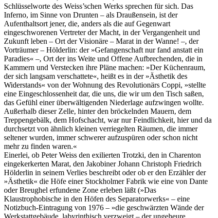
Schlüsselworte des Weiss’schen Werks sprechen für sich. Das
Inferno, im Sinne von Drunten – als Draußensein, ist der
Aufenthaltsort jener, die, anders als die auf Gegenwart
eingeschworenen Vertreter der Macht, in der Vergangenheit und
Zukunft leben – Ort der Visionäre – Marat in der Wanne! –, der
Vorträumer – Hölderlin: der »Gefangenschaft nur fand anstatt ein
Paradies« –, Ort der ins Weite und Offene Aufbrechenden, die in
Kammern und Verstecken ihre Pläne machen: »Der Küchenraum,
der sich langsam verschattete«, heißt es in der »Ästhetik des
Widerstands« von der Wohnung des Revolutionärs Coppi, »stellte
eine Eingeschlossenheit dar, die uns, die wir um den Tisch saßen,
das Gefühl einer überwältigenden Niederlage aufzwingen wollte.
Außerhalb dieser Zelle, hinter den bröckelnden Mauern, dem
Treppengebälk, dem Hofschacht, war nur Feindlichkeit, hier und da
durchsetzt von ähnlich kleinen verriegelten Räumen, die immer
seltener wurden, immer schwerer aufzuspüren oder schon nicht
mehr zu finden waren.«
Einerlei, ob Peter Weiss den exilierten Trotzki, den in Charenton
eingekerkerten Marat, den Jakobiner Johann Christoph Friedrich
Hölderlin in seinem Verlies beschreibt oder ob er den Erzähler der
»Ästhetik« die Höfe einer Stockholmer Fabrik wie eine von Dante
oder Breughel erfundene Zone erleben läßt (»Das
Klaustrophobische in den Höfen des Separatorwerks« – eine
Notizbuch-Eintragung von 1976 – »die geschwärzten Wände der
Werkstattgebäude, labyrinthisch verzweigt – der ungeheure