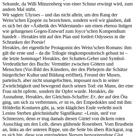
Sekunde, da Willi Münzenberg von einer Schnur erwürgt wird, zum
andern Mal stirbt.
Wir sagten: Ulysses – und das nicht allein, um den Rang der
Weiss’schen Epopöe zu bezeichnen, sondern weil wir glauben, daß
es sich bei der »Ästhetik des Widerstands« um einen ebenso listigen
wie gelungenen Gegen-Entwurf zum Joyce’schen Kompendium
handelt – Herakles tritt auf den Plan und fordert Odysseus in die
Schranken der Poesie!
Herakles, der eigentliche Protagonist des Weiss’schen Romans: ihm
gilt die erste und – da die Trilogie ringkompositorisch gebaut ist –
die letzte
hommage
! Herakles, der Schatten-Geber und Symbol-
Verdeutlicher des Buchs: Vermittler zwischen Göttern und
Menschen (Vor-Bild des Künstlers, der den Plebejern die Schätze
bürgerlicher Kultur und Bildung eröffnet), Freund der Musen,
parteiisch, aber nicht unangefochten, imposant noch in seiner
Zwielichtigkeit und bewegend durch seinen Tod: ein Mann, der eine
Frau nicht opferte, sondern ihr Opfer wurde. Herakles, die
Ausnahme, Herakles, der Gleichnis-Schaffer:
Er
, der auf den Öta
ging, um sich zu verbrennen,
er
ist es, der Empedokles und mit ihm
Hölderlin Konturen gibt, ja, sein klägliches Ende verleiht noch
Lenins Sterben gleichnishafte Signifikanz: »Lenin, steif vor
Schmerzen, denn er trug damals diesen Gürtel von dickem roten
Ausschlag um den Leib, dieses glühende Rosenbeet. Vom Brustbein
an, links an der unteren Rippe, um die Seite bis übers Rückgrat, zog
es sich hin, diese von entzündeten Nerven hervorgerufene Glut...