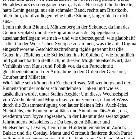
Herakles muß es so ergangen sein, als das Nessosgift ihn bedeckte,
hatte Lenin gesagt, nur ein schmaler Rand, rechts am Brustkorb,
blieb ihm, drauf zu liegen, eine halbe Stunde, länger hielt er nicht
aus.«
Lenin mit dem Blutmal, Münzenberg in der Sekunde, da ihm das
Gehirn zerplatzt und die »Engramme aus der Spiegelgasse«
auseinanderfliegen: wie nah – und wie überzeugend: wie glaubhaft!
– rückt in der Weiss’schen Synopse zusammen, was die aufs Dogma
eingeschworene Geschichtsschreibung rigide getrennt hat (die
Guten ins Töpfchen, die Schlechten ins Kröpfchen); wie freundlich
und gutnachbarlich stellt sich, in diesem Möglichkeitsentwurf, das
Verhältnis von Kunst und Politik vor, da ein Parteieintritt
gleichbedeutend mit der Aufnahme in den Orden der Gericault,
Courbet und Millet ist.
Wie’s hätte sein können im Zeichen Rosas, Münzenbergs und der
Einheitsfront der solidarisch handelnden Linken und wie es
tatsächlich wurde, unter Stalins Aegide: Um dieses Wechselspiel
von Wirklichkeit und Möglichkeit zu inszenieren, erfindet Weiss
durch die Zusammenfügung von lauter kleinen Ichs, Auch-Ichs,
Nicht-Ichs, ein Kontemporanitäts- und Simultaneitäts-Spiel, das,
wiederum von Joyce abgesehen, in der Literatur des zwanzigsten
Jahrhunderts beispiellos ist: Da begegnen Büchner und
Huelsenbeck, Lavater, Lenin und Hölderlin einander in Zürich;
Balzac und die Corday, Marat und Géricault flanieren durch Paris;
in Prager Kaschemmen hockt Kafka hinter dem Vorhang, Bucharin