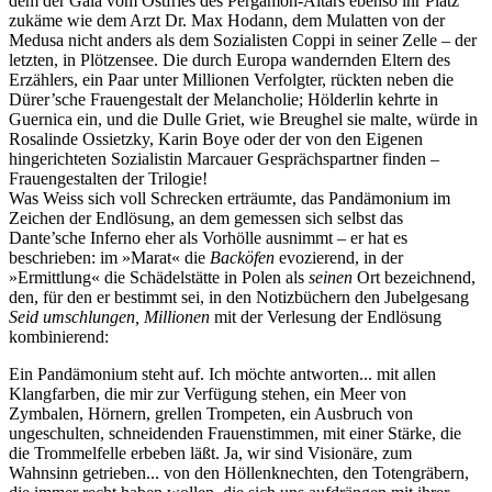
dem der Gaia vom Ostfries des Pergamon-Altars ebenso ihr Platz
zukäme wie dem Arzt Dr. Max Hodann, dem Mulatten von der
Medusa nicht anders als dem Sozialisten Coppi in seiner Zelle – der
letzten, in Plötzensee. Die durch Europa wandernden Eltern des
Erzählers, ein Paar unter Millionen Verfolgter, rückten neben die
Dürer’sche Frauengestalt der Melancholie; Hölderlin kehrte in
Guernica ein, und die Dulle Griet, wie Breughel sie malte, würde in
Rosalinde Ossietzky, Karin Boye oder der von den Eigenen
hingerichteten Sozialistin Marcauer Gesprächspartner finden –
Frauengestalten der Trilogie!
Was Weiss sich voll Schrecken erträumte, das Pandämonium im
Zeichen der Endlösung, an dem gemessen sich selbst das
Dante’sche Inferno eher als Vorhölle ausnimmt – er hat es
beschrieben: im »Marat« die
Backöfen
evozierend, in der
»Ermittlung« die Schädelstätte in Polen als
seinen
Ort bezeichnend,
den, für den er bestimmt sei, in den Notizbüchern den Jubelgesang
Seid umschlungen, Millionen
mit der Verlesung der Endlösung
kombinierend:
Ein Pandämonium steht auf. Ich möchte antworten... mit allen
Klangfarben, die mir zur Verfügung stehen, ein Meer von
Zymbalen, Hörnern, grellen Trompeten, ein Ausbruch von
ungeschulten, schneidenden Frauenstimmen, mit einer Stärke, die
die Trommelfelle erbeben läßt. Ja, wir sind Visionäre, zum
Wahnsinn getrieben... von den Höllenknechten, den Totengräbern,