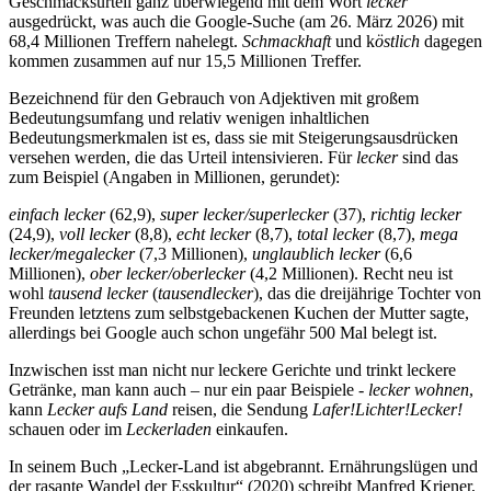
Geschmacksurteil ganz überwiegend mit dem Wort
lecker
ausgedrückt, was auch die Google-Suche (am 26. März 2026) mit
68,4 Millionen Treffern nahelegt.
Schmackhaft
und k
östlich
dagegen
kommen zusammen auf nur 15,5 Millionen Treffer.
Bezeichnend für den Gebrauch von Adjektiven mit großem
Bedeutungsumfang und relativ wenigen inhaltlichen
Bedeutungsmerkmalen ist es, dass sie mit Steigerungsausdrücken
versehen werden, die das Urteil intensivieren. Für
lecker
sind das
zum Beispiel (Angaben in Millionen, gerundet):
einfach lecker
(62,9),
super lecker/superlecker
(37),
richtig lecker
(24,9),
voll lecker
(8,8),
echt lecker
(8,7),
total lecker
(8,7),
mega
lecker/megalecker
(7,3 Millionen),
unglaublich lecker
(6,6
Millionen),
ober lecker/oberlecker
(4,2 Millionen). Recht neu ist
wohl
tausend lecker
(
tausendlecker
), das die dreijährige Tochter von
Freunden letztens zum selbstgebackenen Kuchen der Mutter sagte,
allerdings bei Google auch schon ungefähr 500 Mal belegt ist.
Inzwischen isst man nicht nur leckere Gerichte und trinkt leckere
Getränke, man kann auch – nur ein paar Beispiele -
lecker wohnen
,
kann
Lecker aufs Land
reisen, die Sendung
Lafer!Lichter!Lecker!
schauen oder im
Leckerladen
einkaufen.
In seinem Buch „Lecker-Land ist abgebrannt. Ernährungslügen und
der rasante Wandel der Esskultur“ (2020) schreibt Manfred Kriener,