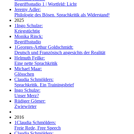
Begriffsstudio 1 | Wortfeld: Licht
Jeremy Adler:
Philologie des Bösen. Sprachkritik als Widerstand¹
2025
1
Ingo Schulze:
Kriegstüchtig
Monika Rinck:
Begriffsstudio
1
Georges-Arthur Goldschmidt:
Deutsch und Französisch angesichts der Realität
Helmuth Feilke:
Eine nette Sprachkritik
Michael Maar:
Glösschen
Claudia Schmölders:
Sprachkritik. Ein Trainingsbrief
Ingo Schulze:
Unser Merz?
Rüdiger Görner:
Zwiewörter
2016
1
Claudia Schmölders:
Freie Rede, Free Speech
Claudia Schmölders: