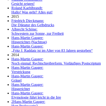
Gesicht zeigen!
Roland Kaehlbrandt:
Hallo! Was geht? Alles gut!
2015
Friedrich Dieckmann:
Die Diktatur des Gelbdrucks
Albrecht Schöne:
Schwestern zur Sonne, zur Freiheit
Hans-Martin Gauger:
Hingerichtet (Nachtrag)
Hans-Martin Gauger:
„Fritz J. Raddatz ist im Alter von 83 Jahren gestorben“
2014
Hans-Martin Gauger:
Noch einmal: Rechtschreibreform. Vorläufiges Postscriptum
Hans-Martin Gauger:
Verstrickung
Hans-Martin Gauger:
Gräuel
Hans-Martin Gauger:
Hingerichtet
Hans-Martin Gauger:
Etymologie führt leicht in die Irre
2
Hans-Martin Gauger:
Herr Professorin?