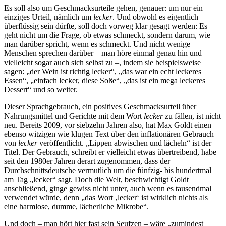
Es soll also um Geschmacksurteile gehen, genauer: um nur ein
einziges Urteil, nämlich um
lecker
. Und obwohl es eigentlich
überflüssig sein dürfte, soll doch vorweg klar gesagt werden: Es
geht nicht um die Frage, ob etwas schmeckt, sondern darum, wie
man darüber spricht, wenn es schmeckt. Und nicht wenige
Menschen sprechen darüber – man höre einmal genau hin und
vielleicht sogar auch sich selbst zu –, indem sie beispielsweise
sagen: „der Wein ist richtig lecker“, „das war ein echt leckeres
Essen“, „einfach lecker, diese Soße“, „das ist ein mega leckeres
Dessert“ und so weiter.
Dieser Sprachgebrauch, ein positives Geschmacksurteil über
Nahrungsmittel und Gerichte mit dem Wort
lecker
zu fällen, ist nicht
neu. Bereits 2009, vor siebzehn Jahren also, hat Max Goldt einen
ebenso witzigen wie klugen Text über den inflationären Gebrauch
von
lecker
veröffentlicht. „Lippen abwischen und lächeln“ ist der
Titel. Der Gebrauch, schreibt er vielleicht etwas übertreibend, habe
seit den 1980er Jahren derart zugenommen, dass der
Durchschnittsdeutsche vermutlich um die fünfzig- bis hundertmal
am Tag „lecker“ sagt. Doch die Welt, beschwichtigt Goldt
anschließend, ginge gewiss nicht unter, auch wenn es tausendmal
verwendet würde, denn „das Wort ‚lecker‘ ist wirklich nichts als
eine harmlose, dumme, lächerliche Mikrobe“.
Und doch – man hört hier fast sein Seufzen – wäre „zumindest