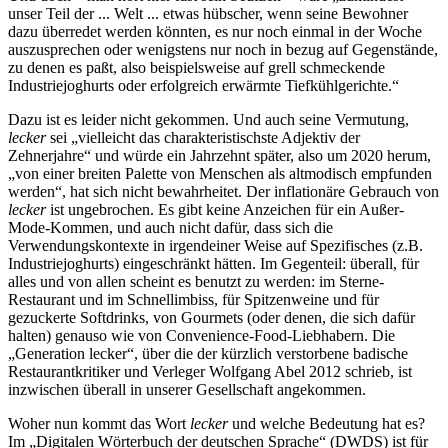
unser Teil der ... Welt ... etwas hübscher, wenn seine Bewohner
dazu überredet werden könnten, es nur noch einmal in der Woche
auszusprechen oder wenigstens nur noch in bezug auf Gegenstände,
zu denen es paßt, also beispielsweise auf grell schmeckende
Industriejoghurts oder erfolgreich erwärmte Tiefkühlgerichte.“
Dazu ist es leider nicht gekommen. Und auch seine Vermutung,
lecker
sei „vielleicht das charakteristischste Adjektiv der
Zehnerjahre“ und würde ein Jahrzehnt später, also um 2020 herum,
„von einer breiten Palette von Menschen als altmodisch empfunden
werden“, hat sich nicht bewahrheitet. Der inflationäre Gebrauch von
lecker
ist ungebrochen. Es gibt keine Anzeichen für ein Außer-
Mode-Kommen, und auch nicht dafür, dass sich die
Verwendungskontexte in irgendeiner Weise auf Spezifisches (z.B.
Industriejoghurts) eingeschränkt hätten. Im Gegenteil: überall, für
alles und von allen scheint es benutzt zu werden: im Sterne-
Restaurant und im Schnellimbiss, für Spitzenweine und für
gezuckerte Softdrinks, von Gourmets (oder denen, die sich dafür
halten) genauso wie von Convenience-Food-Liebhabern. Die
„Generation lecker“, über die der kürzlich verstorbene badische
Restaurantkritiker und Verleger Wolfgang Abel 2012 schrieb, ist
inzwischen überall in unserer Gesellschaft angekommen.
Woher nun kommt das Wort
lecker
und welche Bedeutung hat es?
Im „Digitalen Wörterbuch der deutschen Sprache“ (DWDS) ist für