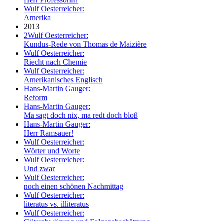
Wulf Oesterreicher:
Amerika
2013
2
Wulf Oesterreicher:
Kundus-Rede von Thomas de Maizière
Wulf Oesterreicher:
Riecht nach Chemie
Wulf Oesterreicher:
Amerikanisches Englisch
Hans-Martin Gauger:
Reform
Hans-Martin Gauger:
Ma sagt doch nix, ma redt doch bloß
Hans-Martin Gauger:
Herr Ramsauer!
Wulf Oesterreicher:
Wörter und Worte
Wulf Oesterreicher:
Und zwar
Wulf Oesterreicher:
noch einen schönen Nachmittag
Wulf Oesterreicher:
literatus vs. illiteratus
Wulf Oesterreicher: