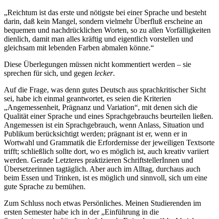
„Reichtum ist das erste und nötigste bei einer Sprache und besteht
darin, daß kein Mangel, sondern vielmehr Überfluß erscheine an
bequemen und nachdrücklichen Worten, so zu allen Vorfälligkeiten
dienlich, damit man alles kräftig und eigentlich vorstellen und
gleichsam mit lebenden Farben abmalen könne.“
Diese Überlegungen müssen nicht kommentiert werden – sie
sprechen für sich, und gegen
lecker
.
Auf die Frage, was denn gutes Deutsch aus sprachkritischer Sicht
sei, habe ich einmal geantwortet, es seien die Kriterien
„Angemessenheit, Prägnanz und Variation“, mit denen sich die
Qualität einer Sprache und eines Sprachgebrauchs beurteilen ließen.
Angemessen ist ein Sprachgebrauch, wenn Anlass, Situation und
Publikum berücksichtigt werden; prägnant ist er, wenn er in
Wortwahl und Grammatik die Erfordernisse der jeweiligen Textsorte
trifft; schließlich sollte dort, wo es möglich ist, auch kreativ variiert
werden. Gerade Letzteres praktizieren SchriftstellerInnen und
Übersetzerinnen tagtäglich. Aber auch im Alltag, durchaus auch
beim Essen und Trinken, ist es möglich und sinnvoll, sich um eine
gute Sprache zu bemühen.
Zum Schluss noch etwas Persönliches. Meinen Studierenden im
ersten Semester habe ich in der „Einführung in die