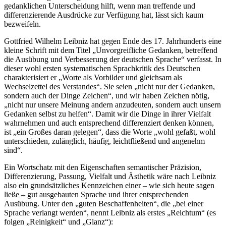
gedanklichen Unterscheidung hilft, wenn man treffende und
differenzierende Ausdrücke zur Verfügung hat, lässt sich kaum
bezweifeln.
Gottfried Wilhelm Leibniz hat gegen Ende des 17. Jahrhunderts eine
kleine Schrift mit dem Titel „Unvorgreifliche Gedanken, betreffend
die Ausübung und Verbesserung der deutschen Sprache“ verfasst. In
dieser wohl ersten systematischen Sprachkritik des Deutschen
charakterisiert er „Worte als Vorbilder und gleichsam als
Wechselzettel des Verstandes“. Sie seien „nicht nur der Gedanken,
sondern auch der Dinge Zeichen“, und wir haben Zeichen nötig,
„nicht nur unsere Meinung andern anzudeuten, sondern auch unsern
Gedanken selbst zu helfen“. Damit wir die Dinge in ihrer Vielfalt
wahrnehmen und auch entsprechend differenziert denken können,
ist „ein Großes daran gelegen“, dass die Worte „wohl gefaßt, wohl
unterschieden, zulänglich, häufig, leichtfließend und angenehm
sind“.
Ein Wortschatz mit den Eigenschaften semantischer Präzision,
Differenzierung, Passung, Vielfalt und Ästhetik wäre nach Leibniz
also ein grundsätzliches Kennzeichen einer – wie sich heute sagen
ließe – gut ausgebauten Sprache und ihrer entsprechenden
Ausübung. Unter den „guten Beschaffenheiten“, die „bei einer
Sprache verlangt werden“, nennt Leibniz als erstes „Reichtum“ (es
folgen „Reinigkeit“ und „Glanz“):