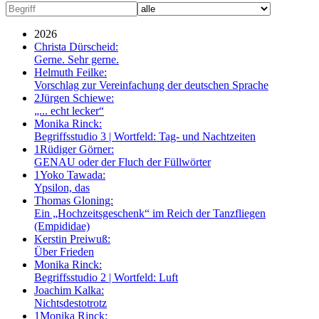
2026
Christa Dürscheid:
Gerne. Sehr gerne.
Helmuth Feilke:
Vorschlag zur Vereinfachung der deutschen Sprache
2
Jürgen Schiewe:
„... echt lecker“
Monika Rinck:
Begriffsstudio 3 | Wortfeld: Tag- und Nachtzeiten
1
Rüdiger Görner:
GENAU oder der Fluch der Füllwörter
1
Yoko Tawada:
Ypsilon, das
Thomas Gloning:
Ein „Hochzeitsgeschenk“ im Reich der Tanzfliegen
(Empididae)
Kerstin Preiwuß:
Über Frieden
Monika Rinck:
Begriffsstudio 2 | Wortfeld: Luft
Joachim Kalka:
Nichtsdestotrotz
1
Monika Rinck: