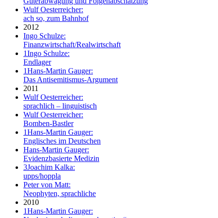
Güterabwägung und Folgenabschätzung
Wulf Oesterreicher:
ach so, zum Bahnhof
2012
Ingo Schulze:
Finanzwirtschaft/Realwirtschaft
1
Ingo Schulze:
Endlager
1
Hans-Martin Gauger:
Das Antisemitismus-Argument
2011
Wulf Oesterreicher:
sprachlich – linguistisch
Wulf Oesterreicher:
Bomben-Bastler
1
Hans-Martin Gauger:
Englisches im Deutschen
Hans-Martin Gauger:
Evidenzbasierte Medizin
3
Joachim Kalka:
upps/hoppla
Peter von Matt:
Neophyten, sprachliche
2010
1
Hans-Martin Gauger: