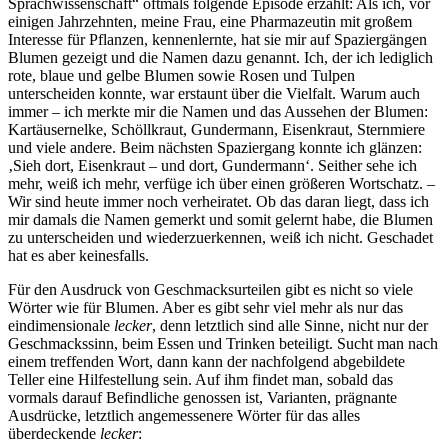
Sprachwissenschaft“ oftmals folgende Episode erzählt: Als ich, vor
einigen Jahrzehnten, meine Frau, eine Pharmazeutin mit großem
Interesse für Pflanzen, kennenlernte, hat sie mir auf Spaziergängen
Blumen gezeigt und die Namen dazu genannt. Ich, der ich lediglich
rote, blaue und gelbe Blumen sowie Rosen und Tulpen
unterscheiden konnte, war erstaunt über die Vielfalt. Warum auch
immer – ich merkte mir die Namen und das Aussehen der Blumen:
Kartäusernelke, Schöllkraut, Gundermann, Eisenkraut, Sternmiere
und viele andere. Beim nächsten Spaziergang konnte ich glänzen:
‚Sieh dort, Eisenkraut – und dort, Gundermann‘. Seither sehe ich
mehr, weiß ich mehr, verfüge ich über einen größeren Wortschatz. –
Wir sind heute immer noch verheiratet. Ob das daran liegt, dass ich
mir damals die Namen gemerkt und somit gelernt habe, die Blumen
zu unterscheiden und wiederzuerkennen, weiß ich nicht. Geschadet
hat es aber keinesfalls.
Für den Ausdruck von Geschmacksurteilen gibt es nicht so viele
Wörter wie für Blumen. Aber es gibt sehr viel mehr als nur das
eindimensionale
lecker
, denn letztlich sind alle Sinne, nicht nur der
Geschmackssinn, beim Essen und Trinken beteiligt. Sucht man nach
einem treffenden Wort, dann kann der nachfolgend abgebildete
Teller eine Hilfestellung sein. Auf ihm findet man, sobald das
vormals darauf Befindliche genossen ist, Varianten, prägnante
Ausdrücke, letztlich angemessenere Wörter für das alles
überdeckende
lecker
: