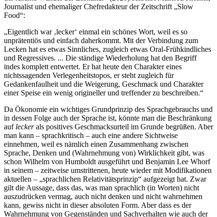
Journalist und ehemaliger Chefredakteur der Zeitschrift „Slow
Food“:
„Eigentlich war ‚lecker‘ einmal ein schönes Wort, weil es so
unprätentiös und einfach daherkommt. Mit der Verbindung zum
Lecken hat es etwas Sinnliches, zugleich etwas Oral-Frühkindliches
und Regressives. ... Die ständige Wiederholung hat den Begriff
indes komplett entwertet. Er hat heute den Charakter eines
nichtssagenden Verlegenheitstopos, er steht zugleich für
Gedankenfaulheit und die Weigerung, Geschmack und Charakter
einer Speise ein wenig origineller und treffender zu beschreiben.“
Da Ökonomie ein wichtiges Grundprinzip des Sprachgebrauchs und
in dessen Folge auch der Sprache ist, könnte man die Beschränkung
auf
lecker
als positives Geschmacksurteil im Grunde begrüßen. Aber
man kann – sprachkritisch – auch eine andere Sichtweise
einnehmen, weil es nämlich einen Zusammenhang zwischen
Sprache, Denken und (Wahrnehmung von) Wirklichkeit gibt, was
schon Wilhelm von Humboldt ausgeführt und Benjamin Lee Whorf
in seinem – zeitweise umstrittenen, heute wieder mit Modifikationen
aktuellen – „sprachlichen Relativitätsprinzip“ aufgezeigt hat. Zwar
gilt die Aussage, dass das, was man sprachlich (in Worten) nicht
auszudrücken vermag, auch nicht denken und nicht wahrnehmen
kann, gewiss nicht in dieser absoluten Form. Aber dass es der
Wahrnehmung von Gegenständen und Sachverhalten wie auch der