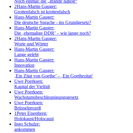
Noch einmal: die „grande nation“
2
Hans-Martin Gauger:
Grottenfalsch ist krottenfalsch
Hans-Martin Gauger:
Die deutsche Sprache - ins Grundgesetz?
Hans-Martin Gauger:
Die ‚ehemalige DDR’ – wie lange noch?
2
Hans-Martin Gauger:
Worte und Wörter
Hans-Martin Gauger:
Lange gelebt
Hans-Martin Gauger:
Innovation
Hans-Martin Gauger:
‚Ein Zitat von Goethe’ – ‚Ein Goethezitat’
Uwe Poerksen:
Kapital der Vielfalt
Uwe Poerksen:
Wachstumsbeschleunigungsgesetz
Uwe Poerksen:
Brüsselprozeß
1
Peter Eisenberg:
Holokaust/Holocaust
Ingo Schulze:
ankommen