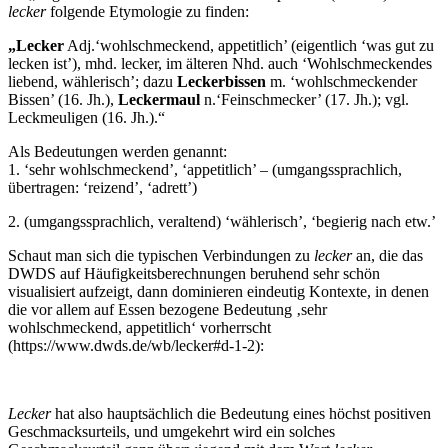
lecker
folgende Etymologie zu finden:
„Lecker
Adj.‘wohlschmeckend, appetitlich’ (eigentlich ‘was gut zu
lecken ist’), mhd. lecker, im älteren Nhd. auch ‘Wohlschmeckendes
liebend, wählerisch’; dazu
Leckerbissen
m. ‘wohlschmeckender
Bissen’ (16. Jh.),
Leckermaul
n.‘Feinschmecker’ (17. Jh.); vgl.
Leckmeuligen (16. Jh.).“
Als Bedeutungen werden genannt:
1. ‘sehr wohlschmeckend’, ‘appetitlich’ – (umgangssprachlich,
übertragen: ‘reizend’, ‘adrett’)
2. (umgangssprachlich, veraltend) ‘wählerisch’, ‘begierig nach etw.’
Schaut man sich die typischen Verbindungen zu
lecker
an, die das
DWDS auf Häufigkeitsberechnungen beruhend sehr schön
visualisiert aufzeigt, dann dominieren eindeutig Kontexte, in denen
die vor allem auf Essen bezogene Bedeutung ‚sehr
wohlschmeckend, appetitlich‘ vorherrscht
(https://www.dwds.de/wb/lecker#d-1-2):
Lecker
hat also hauptsächlich die Bedeutung eines höchst positiven
Geschmacksurteils, und umgekehrt wird ein solches