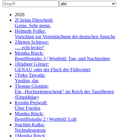
2026
2
Christa Dürscheid:
Gerne. Sehr gerne.
Helmuth Feilke:
Vorschlag zur Vereinfachung der deutschen Sprache
2
Jürgen Schiewe:
„... echt lecker“
Monika Rinck:
Begriffsstudio 3 | Wortfeld: Tag- und Nachtzeiten
1
Rüdiger Görner:
GENAU oder der Fluch der Füllwörter
1
Yoko Tawada:
Ypsilon, das
Thomas Gloning:
Ein „Hochzeitsgeschenk“ im Reich der Tanzfliegen
(Empididae)
Kerstin Preiwuß:
Über Frieden
Monika Rinck:
Begriffsstudio 2 | Wortfeld: Luft
Joachim Kalka:
Nichtsdestotrotz
1
Monika Rinck: