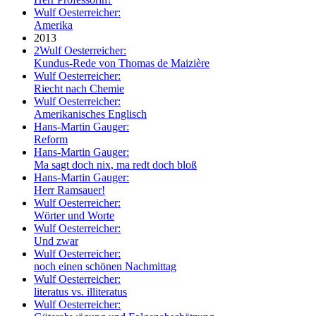
Wulf Oesterreicher:
Amerika
2013
2
Wulf Oesterreicher:
Kundus-Rede von Thomas de Maizière
Wulf Oesterreicher:
Riecht nach Chemie
Wulf Oesterreicher:
Amerikanisches Englisch
Hans-Martin Gauger:
Reform
Hans-Martin Gauger:
Ma sagt doch nix, ma redt doch bloß
Hans-Martin Gauger:
Herr Ramsauer!
Wulf Oesterreicher:
Wörter und Worte
Wulf Oesterreicher:
Und zwar
Wulf Oesterreicher:
noch einen schönen Nachmittag
Wulf Oesterreicher:
literatus vs. illiteratus
Wulf Oesterreicher: