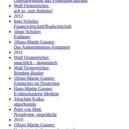
Güterabwägung und Folgenabschätzung
Wulf Oesterreicher:
ach so, zum Bahnhof
2012
Ingo Schulze:
Finanzwirtschaft/Realwirtschaft
1
Ingo Schulze:
Endlager
1
Hans-Martin Gauger:
Das Antisemitismus-Argument
2011
Wulf Oesterreicher:
sprachlich – linguistisch
Wulf Oesterreicher:
Bomben-Bastler
1
Hans-Martin Gauger:
Englisches im Deutschen
Hans-Martin Gauger:
Evidenzbasierte Medizin
3
Joachim Kalka:
upps/hoppla
Peter von Matt:
Neophyten, sprachliche
2010
1
Hans-Martin Gauger: