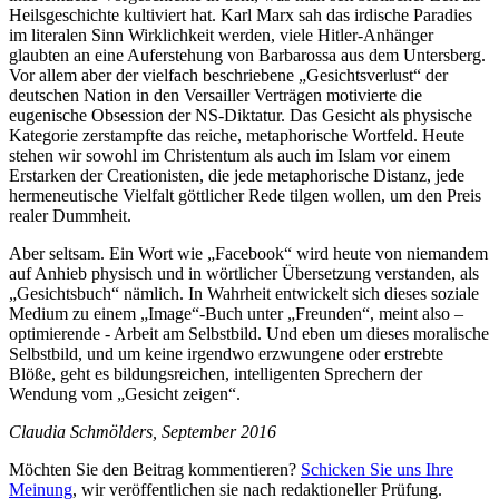
Heilsgeschichte kultiviert hat. Karl Marx sah das irdische Paradies
im literalen Sinn Wirklichkeit werden, viele Hitler-Anhänger
glaubten an eine Auferstehung von Barbarossa aus dem Untersberg.
Vor allem aber der vielfach beschriebene „Gesichtsverlust“ der
deutschen Nation in den Versailler Verträgen motivierte die
eugenische Obsession der NS-Diktatur. Das Gesicht als physische
Kategorie zerstampfte das reiche, metaphorische Wortfeld. Heute
stehen wir sowohl im Christentum als auch im Islam vor einem
Erstarken der Creationisten, die jede metaphorische Distanz, jede
hermeneutische Vielfalt göttlicher Rede tilgen wollen, um den Preis
realer Dummheit.
Aber seltsam. Ein Wort wie „Facebook“ wird heute von niemandem
auf Anhieb physisch und in wörtlicher Übersetzung verstanden, als
„Gesichtsbuch“ nämlich. In Wahrheit entwickelt sich dieses soziale
Medium zu einem „Image“-Buch unter „Freunden“, meint also –
optimierende - Arbeit am Selbstbild. Und eben um dieses moralische
Selbstbild, und um keine irgendwo erzwungene oder erstrebte
Blöße, geht es bildungsreichen, intelligenten Sprechern der
Wendung vom „Gesicht zeigen“.
Claudia Schmölders, September 2016
Möchten Sie den Beitrag kommentieren?
Schicken Sie uns Ihre
Meinung
, wir veröffentlichen sie nach redaktioneller Prüfung.