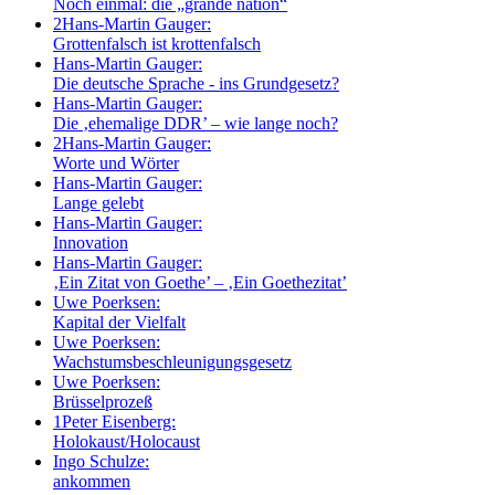
Noch einmal: die „grande nation“
2
Hans-Martin Gauger:
Grottenfalsch ist krottenfalsch
Hans-Martin Gauger:
Die deutsche Sprache - ins Grundgesetz?
Hans-Martin Gauger:
Die ‚ehemalige DDR’ – wie lange noch?
2
Hans-Martin Gauger:
Worte und Wörter
Hans-Martin Gauger:
Lange gelebt
Hans-Martin Gauger:
Innovation
Hans-Martin Gauger:
‚Ein Zitat von Goethe’ – ‚Ein Goethezitat’
Uwe Poerksen:
Kapital der Vielfalt
Uwe Poerksen:
Wachstumsbeschleunigungsgesetz
Uwe Poerksen:
Brüsselprozeß
1
Peter Eisenberg:
Holokaust/Holocaust
Ingo Schulze:
ankommen