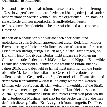
Gemeinden als Mitglieder.
Niemand hätte sich damals träumen lassen, dass die Formulierung
„Gesicht zeigen“ etwas anderes bedeuten könnte, oder jemals anders
hätte verstanden werden können, als im vorgestellten Sinn: nämlich
als Aufforderung zur moralischen Standfestigkeit gegen
rechtsextreme, fremdenfeindliche, rassistische und antisemitische
Umtriebe.
In eben dieser Situation sind wir aber offenbar heute, und
groteskerweise im Zeichen ausgerechnet dieser Redefigur. Mit der
Einwanderung zahlreicher Muslime aus dem näheren und ferneren
Orient fallen strenggläubige Frauen auf, die ihre Tracht tragen, ob
Burkini, Hijab, Niqab oder Burka, nicht anders als Nonnen im
Christentum oder Juden mit Schläfenlocken und Kippah. Eine wilde
Diskussion beherrscht zunehmend die westliche Publizistik des
Jahres 2016, und dabei geht es längst nicht mehr nur um die Frage,
ob textile Marker in einer säkularen Gesellschaft verboten sein
sollen, ob sie im Gegenteil vom Sog der modischen Phantasie – und
damit vom Kapitalismus – erfasst und eingeschmolzen werden
können, oder ob Frauen, die sich weigern, unverhüllt auf die Straße
oder schwimmen zu gehen, dann eben im Haus bleiben sollen.
Auffällig viele männliche Publizisten interessieren sich plötzlich für
die unterdrückte Muslima, und also für die Sache der Frau, die man
doch mit dieser geballten Kritik zugleich frontal angreift. Die Idee,
die Imame zur Rechenschaft zu ziehen, die über die Seelsorge der