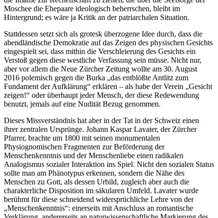
Moschee die Ehepaare ideologisch beherrschen, bleibt im
Hintergrund; es wäre ja Kritik an der patriarchalen Situation.
Stattdessen setzt sich als grotesk überzogene Idee durch, dass die
abendländische Demokratie auf das Zeigen des physischen Gesichts
eingespielt sei, dass mithin die Verschleierung des Gesichts ein
Verstoß gegen diese westliche Verfassung sein müsse. Nicht nur,
aber vor allem die Neue Zürcher Zeitung wollte am 30. August
2016 polemisch gegen die Burka „das entblößte Antlitz zum
Fundament der Aufklärung“ erklären – als habe der Verein „Gesicht
zeigen!“ oder überhaupt jeder Mensch, der diese Redewendung
benutzt, jemals auf eine Nudität Bezug genommen.
Dieses Missverständnis hat aber in der Tat in der Schweiz einen
ihrer zentralen Ursprünge. Johann Kaspar Lavater, der Zürcher
Pfarrer, brachte um 1800 mit seinen monumentalen
Physiognomischen Fragmenten zur Beförderung der
Menschenkenntnis und der Menschenliebe einen radikalen
Analogismus sozialer Interaktion ins Spiel. Nicht den sozialen Status
sollte man am Phänotypus erkennen, sondern die Nähe des
Menschen zu Gott, als dessen Urbild, zugleich aber auch die
charakterliche Disposition im säkularen Umfeld. Lavater wurde
berühmt für diese schneidend widersprüchliche Lehre von der
„Menschenkenntnis“: einerseits mit Anschluss an romantische
Verklärung, andererseits an naturwissenschaftliche Markierung des