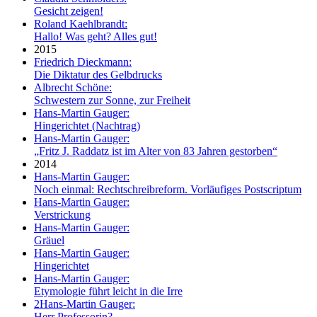
Gesicht zeigen!
Roland Kaehlbrandt:
Hallo! Was geht? Alles gut!
2015
Friedrich Dieckmann:
Die Diktatur des Gelbdrucks
Albrecht Schöne:
Schwestern zur Sonne, zur Freiheit
Hans-Martin Gauger:
Hingerichtet (Nachtrag)
Hans-Martin Gauger:
„Fritz J. Raddatz ist im Alter von 83 Jahren gestorben“
2014
Hans-Martin Gauger:
Noch einmal: Rechtschreibreform. Vorläufiges Postscriptum
Hans-Martin Gauger:
Verstrickung
Hans-Martin Gauger:
Gräuel
Hans-Martin Gauger:
Hingerichtet
Hans-Martin Gauger:
Etymologie führt leicht in die Irre
2
Hans-Martin Gauger:
Herr Professorin?