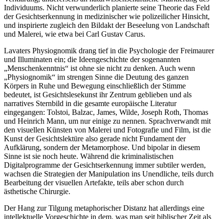
Individuums. Nicht verwunderlich planierte seine Theorie das Feld
der Gesichtserkennung in medizinischer wie polizeilicher Hinsicht,
und inspirierte zugleich den Bildakt der Beseelung von Landschaft
und Malerei, wie etwa bei Carl Gustav Carus.
Lavaters Physiognomik drang tief in die Psychologie der Freimaurer
und Illuminaten ein; die Ideengeschichte der sogenannten
„Menschenkenntnis“ ist ohne sie nicht zu denken. Auch wenn
„Physiognomik“ im strengen Sinne die Deutung des ganzen
Körpers in Ruhe und Bewegung einschließlich der Stimme
bedeutet, ist Gesichtslesekunst ihr Zentrum geblieben und als
narratives Sternbild in die gesamte europäische Literatur
eingegangen: Tolstoi, Balzac, James, Wilde, Joseph Roth, Thomas
und Heinrich Mann, um nur einige zu nennen. Sprachverwandt mit
den visuellen Künsten von Malerei und Fotografie und Film, ist die
Kunst der Gesichtslektüre also gerade nicht Fundament der
Aufklärung, sondern der Metamorphose. Und bipolar in diesem
Sinne ist sie noch heute. Während die kriminalistischen
Digitalprogramme der Gesichtserkennung immer subtiler werden,
wachsen die Strategien der Manipulation ins Unendliche, teils durch
Bearbeitung der visuellen Artefakte, teils aber schon durch
ästhetische Chirurgie.
Der Hang zur Tilgung metaphorischer Distanz hat allerdings eine
intellektuelle Vorgeschichte in dem, was man seit biblischer Zeit als