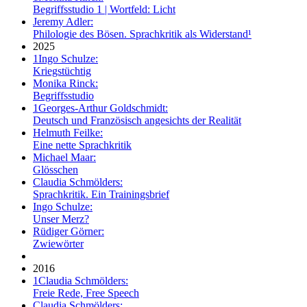
Begriffsstudio 1 | Wortfeld: Licht
Jeremy Adler:
Philologie des Bösen. Sprachkritik als Widerstand¹
2025
1
Ingo Schulze:
Kriegstüchtig
Monika Rinck:
Begriffsstudio
1
Georges-Arthur Goldschmidt:
Deutsch und Französisch angesichts der Realität
Helmuth Feilke:
Eine nette Sprachkritik
Michael Maar:
Glösschen
Claudia Schmölders:
Sprachkritik. Ein Trainingsbrief
Ingo Schulze:
Unser Merz?
Rüdiger Görner:
Zwiewörter
2016
1
Claudia Schmölders:
Freie Rede, Free Speech
Claudia Schmölders: