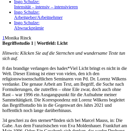
Ingo Schulze:
Intensität – intensiv – intensivieren
Ingo Schulze:
Arbeitgeber/Arbeitnehmer
Ingo Schulze:
Abwrackprämie
1
Monika Rinck
Begriffsstudio 1 | Wortfeld: Licht
Hinweis: Klicken Sie auf die Sternchen und wundersame Texte tun
sich auf.
8 das brandige verlangen des hades
*
Viel Licht bringt es nicht in die
Welt. Dieser Eintrag ist einer von vielen, den ich den
religionswissenschaftlichen Seminaren von Pd. Dr. Lorenz Wilkens
verdanke. Die genaue Arbeit am Text, am Begriff, die Suche nach
Formulierungen, die zutreffen – ohne Eile zwar, doch auch ohne
Rast – war 1996 ein Ausgangspunkt für die Aufnahme meiner
Sammeltätigkeit. Die Korrespondenz mit Lorenz Wilkens begleitet
das Begriffsstudio bis in die Gegenwart des Jahrs 2021 und
hoffentlich noch lange darüberhinaus.
34 geschrei zu den sternen
*
finden sich bei Marcel Mauss, in: Die
Gabe. Aus dem Französischen von Eva Moldenhauer. Frankfurt am
Main 1996. Oder: Ein Geschenk sich denken, das weder Drohung