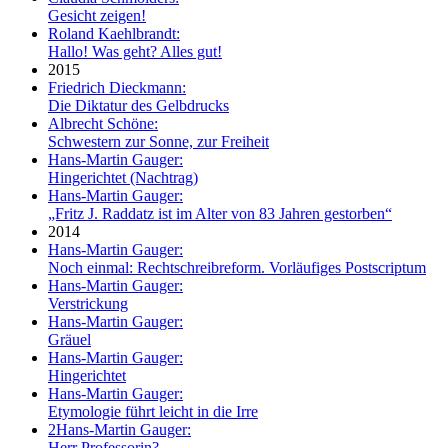
Gesicht zeigen!
Roland Kaehlbrandt:
Hallo! Was geht? Alles gut!
2015
Friedrich Dieckmann:
Die Diktatur des Gelbdrucks
Albrecht Schöne:
Schwestern zur Sonne, zur Freiheit
Hans-Martin Gauger:
Hingerichtet (Nachtrag)
Hans-Martin Gauger:
„Fritz J. Raddatz ist im Alter von 83 Jahren gestorben“
2014
Hans-Martin Gauger:
Noch einmal: Rechtschreibreform. Vorläufiges Postscriptum
Hans-Martin Gauger:
Verstrickung
Hans-Martin Gauger:
Gräuel
Hans-Martin Gauger:
Hingerichtet
Hans-Martin Gauger:
Etymologie führt leicht in die Irre
2
Hans-Martin Gauger:
Herr Professorin?