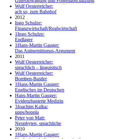
Güterabwägung und Folgenabschätzung
Wulf Oesterreicher:
ach so, zum Bahnhof
2012
Ingo Schulze:
Finanzwirtschaft/Realwirtschaft
1
Ingo Schulze:
Endlager
1
Hans-Martin Gauger:
Das Antisemitismus-Argument
2011
Wulf Oesterreicher:
sprachlich – linguistisch
Wulf Oesterreicher:
Bomben-Bastler
1
Hans-Martin Gauger:
Englisches im Deutschen
Hans-Martin Gauger:
Evidenzbasierte Medizin
3
Joachim Kalka:
upps/hoppla
Peter von Matt:
Neophyten, sprachliche
2010
1
Hans-Martin Gauger: