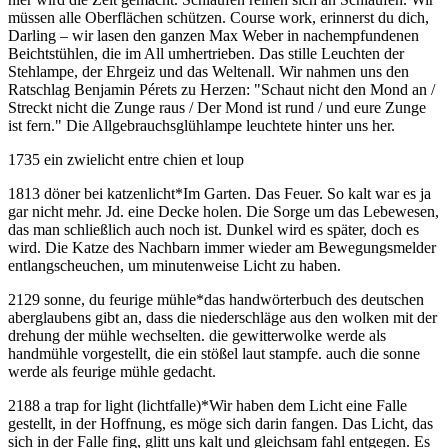
müssen alle Oberflächen schützen. Course work, erinnerst du dich,
Darling – wir lasen den ganzen Max Weber in nachempfundenen
Beichtstühlen, die im All umhertrieben. Das stille Leuchten der
Stehlampe, der Ehrgeiz und das Weltenall. Wir nahmen uns den
Ratschlag Benjamin Pérets zu Herzen: "Schaut nicht den Mond an /
Streckt nicht die Zunge raus / Der Mond ist rund / und eure Zunge
ist fern." Die Allgebrauchsglühlampe leuchtete hinter uns her.
1735 ein zwielicht entre chien et loup
1813 döner bei katzenlicht
*
Im Garten. Das Feuer. So kalt war es ja
gar nicht mehr. Jd. eine Decke holen. Die Sorge um das Lebewesen,
das man schließlich auch noch ist. Dunkel wird es später, doch es
wird. Die Katze des Nachbarn immer wieder am Bewegungsmelder
entlangscheuchen, um minutenweise Licht zu haben.
2129 sonne, du feurige mühle
*
das handwörterbuch des deutschen
aberglaubens gibt an, dass die niederschläge aus den wolken mit der
drehung der mühle wechselten. die gewitterwolke werde als
handmühle vorgestellt, die ein stößel laut stampfe. auch die sonne
werde als feurige mühle gedacht.
2188 a trap for light (lichtfalle)
*
Wir haben dem Licht eine Falle
gestellt, in der Hoffnung, es möge sich darin fangen. Das Licht, das
sich in der Falle fing, glitt uns kalt und gleichsam fahl entgegen. Es