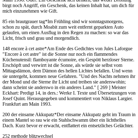
birgt noch Angriff, ein Geschenk, das keinen Inhalt hat, um dich für
mich einzunehmen wie Gift.
85 ein brautgrauer tag
*
Im Frühling sind wir sonntagsmorgens,
schon zu spät, durch Moabit zum weit entfernt geparkten Auto
gelaufen, um einen Ausflug in den Regen zu machen: so war das
Licht, frisch und grau und morgendlich.
148 encore à cet astre
*
Am Ende des Gedichtes von Jules Laforgue
"Encore à cet astre" ist die Sonne nur noch ein flammendes
Küchenutensil: flamboyante écumoire, ein Gespött herzloser Sterne.
Erschöpft und verwirrt ist die Sonne, als würde sie selbst vom
Mittagsdämon, dem Dämon des hellen Lichtes befallen. Und wenn
sie untergeht, kommen neue Gefahren. "Und des Nachts nehmen ihr
der Mond und die Sterne ihr Licht und treiben sie anderswohin;
dann scheint sie anderswo in ein anderes Land." [ 269 ] Meister
Eckhart: Predigt 14, in ders.: Werke I. Texte und Übersetzungen von
Josef Quint. Herausgegeben und kommentiert von Niklaus Largier.
Frankfurt am Main 1993.
200 der einsame Akkupatz
*
Der einsame Akkupatz geht im Traum in
einem Mantel so rau wie ein Stahlschwamm über ein lichthelles
Dach. Kurz bevor er erwacht, entflattert ein entsetzliches Gelächter.
252 methode blitzwechsel