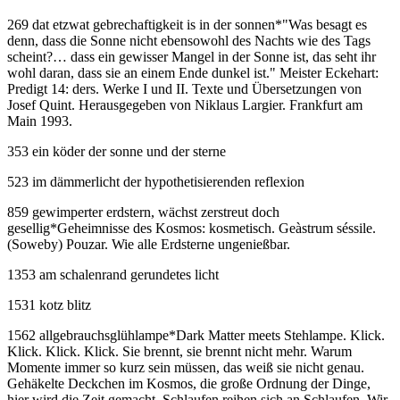
269 dat etzwat gebrechaftigkeit is in der sonnen
*
"Was besagt es
denn, dass die Sonne nicht ebensowohl des Nachts wie des Tags
scheint?… dass ein gewisser Mangel in der Sonne ist, das seht ihr
wohl daran, dass sie an einem Ende dunkel ist." Meister Eckehart:
Predigt 14: ders. Werke I und II. Texte und Übersetzungen von
Josef Quint. Herausgegeben von Niklaus Largier. Frankfurt am
Main 1993.
353 ein köder der sonne und der sterne
523 im dämmerlicht der hypothetisierenden reflexion
859 gewimperter erdstern, wächst zerstreut doch
gesellig
*
Geheimnisse des Kosmos: kosmetisch. Geàstrum séssile.
(Soweby) Pouzar. Wie alle Erdsterne ungenießbar.
1353 am schalenrand gerundetes licht
1531 kotz blitz
1562 allgebrauchsglühlampe
*
Dark Matter meets Stehlampe. Klick.
Klick. Klick. Klick. Sie brennt, sie brennt nicht mehr. Warum
Momente immer so kurz sein müssen, das weiß sie nicht genau.
Gehäkelte Deckchen im Kosmos, die große Ordnung der Dinge,
hier wird die Zeit gemacht. Schlaufen reihen sich an Schlaufen. Wir