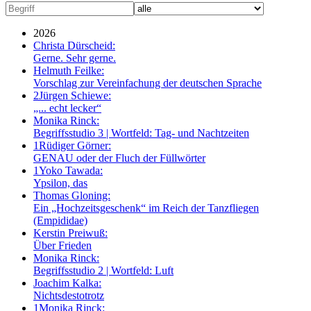
2026
Christa Dürscheid:
Gerne. Sehr gerne.
Helmuth Feilke:
Vorschlag zur Vereinfachung der deutschen Sprache
2
Jürgen Schiewe:
„... echt lecker“
Monika Rinck:
Begriffsstudio 3 | Wortfeld: Tag- und Nachtzeiten
1
Rüdiger Görner:
GENAU oder der Fluch der Füllwörter
1
Yoko Tawada:
Ypsilon, das
Thomas Gloning:
Ein „Hochzeitsgeschenk“ im Reich der Tanzfliegen
(Empididae)
Kerstin Preiwuß:
Über Frieden
Monika Rinck:
Begriffsstudio 2 | Wortfeld: Luft
Joachim Kalka:
Nichtsdestotrotz
1
Monika Rinck: