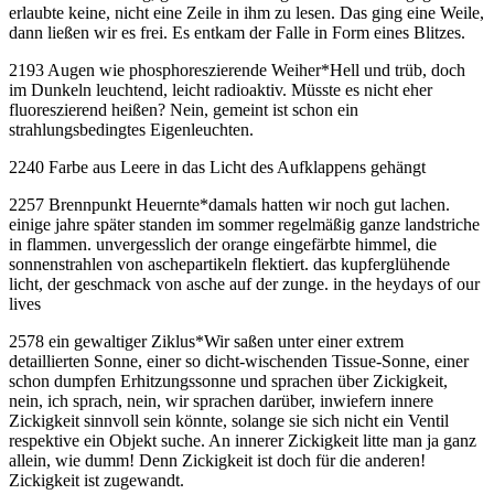
erlaubte keine, nicht eine Zeile in ihm zu lesen. Das ging eine Weile,
dann ließen wir es frei. Es entkam der Falle in Form eines Blitzes.
2193 Augen wie phosphoreszierende Weiher
*
Hell und trüb, doch
im Dunkeln leuchtend, leicht radioaktiv. Müsste es nicht eher
fluoreszierend heißen? Nein, gemeint ist schon ein
strahlungsbedingtes Eigenleuchten.
2240 Farbe aus Leere in das Licht des Aufklappens gehängt
2257 Brennpunkt Heuernte
*
damals hatten wir noch gut lachen.
einige jahre später standen im sommer regelmäßig ganze landstriche
in flammen. unvergesslich der orange eingefärbte himmel, die
sonnenstrahlen von aschepartikeln flektiert. das kupferglühende
licht, der geschmack von asche auf der zunge. in the heydays of our
lives
2578 ein gewaltiger Ziklus
*
Wir saßen unter einer extrem
detaillierten Sonne, einer so dicht-wischenden Tissue-Sonne, einer
schon dumpfen Erhitzungssonne und sprachen über Zickigkeit,
nein, ich sprach, nein, wir sprachen darüber, inwiefern innere
Zickigkeit sinnvoll sein könnte, solange sie sich nicht ein Ventil
respektive ein Objekt suche. An innerer Zickigkeit litte man ja ganz
allein, wie dumm! Denn Zickigkeit ist doch für die anderen!
Zickigkeit ist zugewandt.