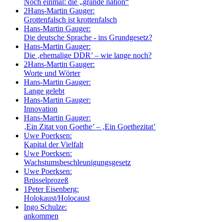
Noch einmal: die „grande nation“
2
Hans-Martin Gauger:
Grottenfalsch ist krottenfalsch
Hans-Martin Gauger:
Die deutsche Sprache - ins Grundgesetz?
Hans-Martin Gauger:
Die ‚ehemalige DDR’ – wie lange noch?
2
Hans-Martin Gauger:
Worte und Wörter
Hans-Martin Gauger:
Lange gelebt
Hans-Martin Gauger:
Innovation
Hans-Martin Gauger:
‚Ein Zitat von Goethe’ – ‚Ein Goethezitat’
Uwe Poerksen:
Kapital der Vielfalt
Uwe Poerksen:
Wachstumsbeschleunigungsgesetz
Uwe Poerksen:
Brüsselprozeß
1
Peter Eisenberg:
Holokaust/Holocaust
Ingo Schulze:
ankommen