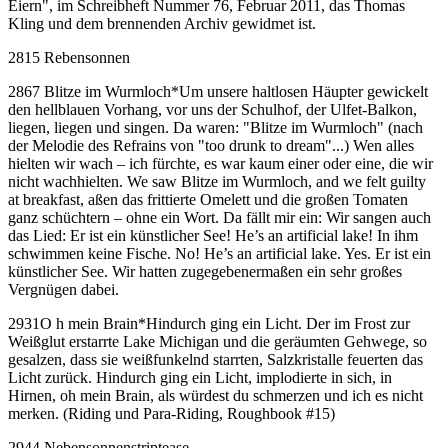
Eiern", im Schreibheft Nummer 76, Februar 2011, das Thomas
Kling und dem brennenden Archiv gewidmet ist.
2815 Rebensonnen
2867 Blitze im Wurmloch
*
Um unsere haltlosen Häupter gewickelt
den hellblauen Vorhang, vor uns der Schulhof, der Ulfet-Balkon,
liegen, liegen und singen. Da waren: "Blitze im Wurmloch" (nach
der Melodie des Refrains von "too drunk to dream"...) Wen alles
hielten wir wach – ich fürchte, es war kaum einer oder eine, die wir
nicht wachhielten. We saw Blitze im Wurmloch, and we felt guilty
at breakfast, aßen das frittierte Omelett und die großen Tomaten
ganz schüchtern – ohne ein Wort. Da fällt mir ein: Wir sangen auch
das Lied: Er ist ein künstlicher See! He’s an artificial lake! In ihm
schwimmen keine Fische. No! He’s an artificial lake. Yes. Er ist ein
künstlicher See. Wir hatten zugegebenermaßen ein sehr großes
Vergnügen dabei.
2931O h mein Brain
*
Hindurch ging ein Licht. Der im Frost zur
Weißglut erstarrte Lake Michigan und die geräumten Gehwege, so
gesalzen, dass sie weißfunkelnd starrten, Salzkristalle feuerten das
Licht zurück. Hindurch ging ein Licht, implodierte in sich, in
Hirnen, oh mein Brain, als würdest du schmerzen und ich es nicht
merken. (Riding und Para-Riding, Roughbook #15)
2944 Nebensonnenstriptease