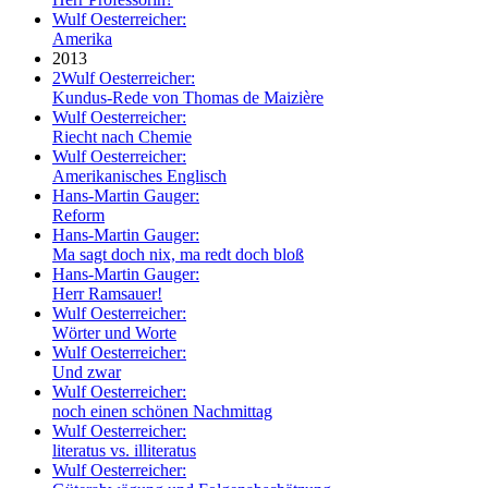
Wulf Oesterreicher:
Amerika
2013
2
Wulf Oesterreicher:
Kundus-Rede von Thomas de Maizière
Wulf Oesterreicher:
Riecht nach Chemie
Wulf Oesterreicher:
Amerikanisches Englisch
Hans-Martin Gauger:
Reform
Hans-Martin Gauger:
Ma sagt doch nix, ma redt doch bloß
Hans-Martin Gauger:
Herr Ramsauer!
Wulf Oesterreicher:
Wörter und Worte
Wulf Oesterreicher:
Und zwar
Wulf Oesterreicher:
noch einen schönen Nachmittag
Wulf Oesterreicher:
literatus vs. illiteratus
Wulf Oesterreicher: