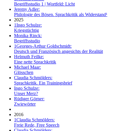
Begriffsstudio 1 | Wortfeld: Licht
Jeremy Adler:
Philologie des Bösen. Sprachkritik als Widerstand¹
2025
1
Ingo Schulze:
Kriegstüchtig
Monika Rinck:
Begriffsstudio
1
Georges-Arthur Goldschmidt:
Deutsch und Französisch angesichts der Realität
Helmuth Feilke:
Eine nette Sprachkritik
Michael Maar:
Glösschen
Claudia Schmölders:
Sprachkritik. Ein Trainingsbrief
Ingo Schulze:
Unser Merz?
Rüdiger Görner:
Zwiewörter
2016
1
Claudia Schmölders:
Freie Rede, Free Speech
Claudia Schmölders: