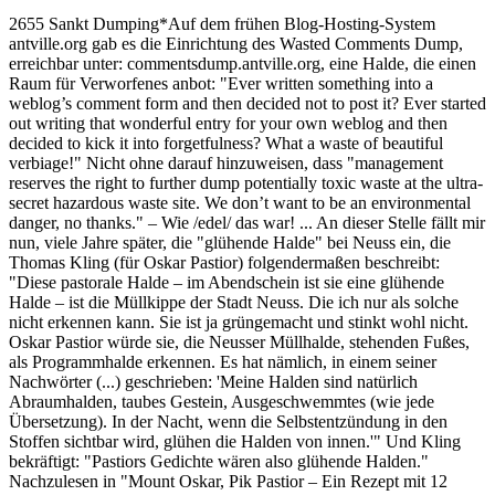
2655 Sankt Dumping
*
Auf dem frühen Blog-Hosting-System
antville.org gab es die Einrichtung des Wasted Comments Dump,
erreichbar unter: commentsdump.antville.org, eine Halde, die einen
Raum für Verworfenes anbot: "Ever written something into a
weblog’s comment form and then decided not to post it? Ever started
out writing that wonderful entry for your own weblog and then
decided to kick it into forgetfulness? What a waste of beautiful
verbiage!" Nicht ohne darauf hinzuweisen, dass "management
reserves the right to further dump potentially toxic waste at the ultra-
secret hazardous waste site. We don’t want to be an environmental
danger, no thanks." – Wie /edel/ das war! ... An dieser Stelle fällt mir
nun, viele Jahre später, die "glühende Halde" bei Neuss ein, die
Thomas Kling (für Oskar Pastior) folgendermaßen beschreibt:
"Diese pastorale Halde – im Abendschein ist sie eine glühende
Halde – ist die Müllkippe der Stadt Neuss. Die ich nur als solche
nicht erkennen kann. Sie ist ja grüngemacht und stinkt wohl nicht.
Oskar Pastior würde sie, die Neusser Müllhalde, stehenden Fußes,
als Programmhalde erkennen. Es hat nämlich, in einem seiner
Nachwörter (...) geschrieben: 'Meine Halden sind natürlich
Abraumhalden, taubes Gestein, Ausgeschwemmtes (wie jede
Übersetzung). In der Nacht, wenn die Selbstentzündung in den
Stoffen sichtbar wird, glühen die Halden von innen.'" Und Kling
bekräftigt: "Pastiors Gedichte wären also glühende Halden."
Nachzulesen in "Mount Oskar, Pik Pastior – Ein Rezept mit 12