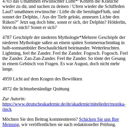
4703 das Umathmen erwünschter Lüfte
*
"Kehren die Kraniche
wieder zu dir, und suchen zu deinen / Ufern wieder die Schiffeden
Lauf? umathmen erwünschte / Lüfte dir die beruhigteFluth, und
sonnet der Delphin, / Aus der Tiefe gelokt, amneuen Lichte den
Rüken?" Jetzt sag doch bitte, sonnt er sich, der Delphin? Hölderlin,
hörst du mich? Sonnt er sich?
4787 Geschöpfe der niederen Mythologie
*
Mehrere Geschöpfe der
niederen Mythologie saßen an einem späten Sommernachmittag in
halb-somnambüler Beschaulichkeit beieinander. Wetterleuchten.
Lightning, feel the Zander. Feel the Zander. Fogosch. Fogosch. Feel
the Zander. Zan-Zan-Zander. Feel the Zander. So tönte der Gesang
in einem Gebüsch von Fragen. Es war August, doch nicht mehr
lange.
4959 Licht auf dem Kragen des Bewölkten
4972 die lichtunbeständige Quittung
Zur Autorin:
https://www.deutscheakademie.de/de/akademie/mitglieder/monika-
rinck
Möchten Sie den Beitrag kommentieren?
Schicken Sie uns Ihre
Meinung
, wir veröffentlichen sie nach redaktioneller Prüfung.