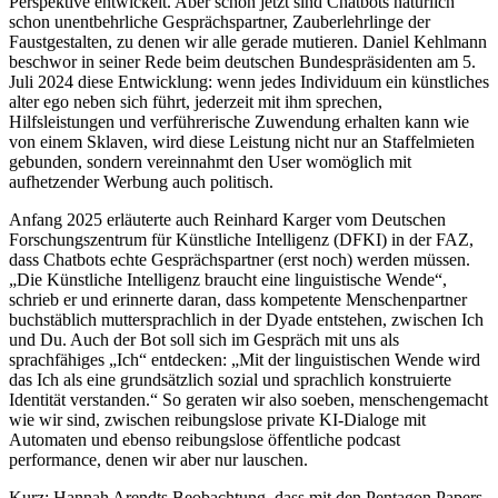
Perspektive entwickelt. Aber schon jetzt sind Chatbots natürlich
schon unentbehrliche Gesprächspartner, Zauberlehrlinge der
Faustgestalten, zu denen wir alle gerade mutieren. Daniel Kehlmann
beschwor in seiner Rede beim deutschen Bundespräsidenten am 5.
Juli 2024 diese Entwicklung: wenn jedes Individuum ein künstliches
alter ego neben sich führt, jederzeit mit ihm sprechen,
Hilfsleistungen und verführerische Zuwendung erhalten kann wie
von einem Sklaven, wird diese Leistung nicht nur an Staffelmieten
gebunden, sondern vereinnahmt den User womöglich mit
aufhetzender Werbung auch politisch.
Anfang 2025 erläuterte auch Reinhard Karger vom Deutschen
Forschungszentrum für Künstliche Intelligenz (DFKI) in der FAZ,
dass Chatbots echte Gesprächspartner (erst noch) werden müssen.
„Die Künstliche Intelligenz braucht eine linguistische Wende“,
schrieb er und erinnerte daran, dass kompetente Menschenpartner
buchstäblich muttersprachlich in der Dyade entstehen, zwischen Ich
und Du. Auch der Bot soll sich im Gespräch mit uns als
sprachfähiges „Ich“ entdecken: „Mit der linguistischen Wende wird
das Ich als eine grundsätzlich sozial und sprachlich konstruierte
Identität verstanden.“ So geraten wir also soeben, menschengemacht
wie wir sind, zwischen reibungslose private KI-Dialoge mit
Automaten und ebenso reibungslose öffentliche podcast
performance, denen wir aber nur lauschen.
Kurz: Hannah Arendts Beobachtung, dass mit den Pentagon Papers