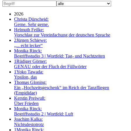
2026
Christa Dürscheid:
Gerne. Sehr gerne.
Helmuth Feilke:
Vorschlag zur Vereinfachung der deutschen Sprache
2
Jürgen Schiewe:
„... echt lecker“
Monika Rinck:
Begriffsstudio 3 | Wortfeld: Tag- und Nachtzeiten
1
Rüdiger Görner:
GENAU oder der Fluch der Füllwörter
1
Yoko Tawada:
Ypsilon, das
Thomas Gloning:
Ein „Hochzeitsgeschenk“ im Reich der Tanzfliegen
(Empididae)
Kerstin Preiwuß:
Über Frieden
Monika Rinck:
Begriffsstudio 2 | Wortfeld: Luft
Joachim Kalka:
Nichtsdestotrotz
1
Monika Rinck: