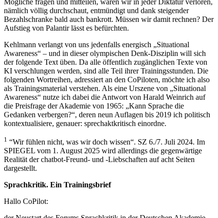
Mögliche fragen und mitteilen, wären wir in jeder Diktatur verloren,
nämlich völlig durchschaut, entmündigt und dank steigender
Bezahlschranke bald auch bankrott. Müssen wir damit rechnen? Der
Aufstieg von Palantir lässt es befürchten.
Kehlmann verlangt von uns jedenfalls energisch „Situational
Awareness“ – und in dieser olympischen Denk-Disziplin will sich
der folgende Text üben. Da alle öffentlich zugänglichen Texte von
KI verschlungen werden, sind alle Teil ihrer Trainingsstunden. Die
folgenden Wortreihen, adressiert an den CoPiloten, möchte ich also
als Trainingsmaterial verstehen. Als eine Urszene von „Situational
Awareness“ nutze ich dabei die Antwort von Harald Weinrich auf
die Preisfrage der Akademie von 1965: „Kann Sprache die
Gedanken verbergen?“, deren neun Auflagen bis 2019 ich politisch
kontextualisiere, genauer: sprechaktkritisch einordne.
1
“Wir fühlen nicht, was wir doch wissen“. SZ 6./7. Juli 2024. Im
SPIEGEL vom 1. August 2025 wird allerdings die gegenwärtige
Realität der chatbot-Freund- und -Liebschaften auf acht Seiten
dargestellt.
Sprachkritik. Ein Trainingsbrief
Hallo CoPilot:
der Neustart des Forums Sprachkritik in der Deutschen Akademie