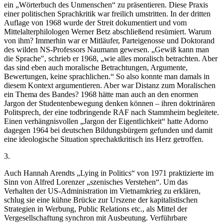
ein „Wörterbuch des Unmenschen“ zu präsentieren. Diese Praxis
einer politischen Sprachkritik war freilich umstritten. In der dritten
Auflage von 1968 wurde der Streit dokumentiert und vom
Mittelalterphilologen Werner Betz abschließend resümiert. Warum
von ihm? Immerhin war er Mitläufer, Parteigenosse und Doktorand
des wilden NS-Professors Naumann gewesen. „Gewiß kann man
die Sprache", schrieb er 1968, „wie alles moralisch betrachten. Aber
das sind eben auch moralische Betrachtungen, Argumente,
Bewertungen, keine sprachlichen.“ So also konnte man damals in
diesem Kontext argumentieren. Aber war Distanz zum Moralischen
ein Thema des Bandes? 1968 hätte man auch an den enormen
Jargon der Studentenbewegung denken können – ihren doktrinären
Politsprech, der eine todbringende RAF nach Stammheim begleitete.
Einen verhängnisvollen „Jargon der Eigentlichkeit“ hatte Adorno
dagegen 1964 bei deutschen Bildungsbürgern gefunden und damit
eine ideologische Situation sprechaktkritisch ins Herz getroffen.
3.
Auch Hannah Arendts „Lying in Politics“ von 1971 praktizierte im
Sinn von Alfred Lorenzer „szenisches Verstehen“. Um das
Verhalten der US-Administration im Vietnamkrieg zu erklären,
schlug sie eine kühne Brücke zur Urszene der kapitalistischen
Strategien in Werbung, Public Relations etc., als Mittel der
Vergesellschaftung synchron mit Ausbeutung. Verführbare