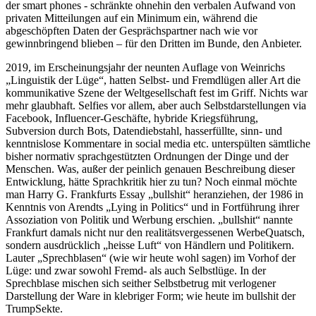
der smart phones - schränkte ohnehin den verbalen Aufwand von
privaten Mitteilungen auf ein Minimum ein, während die
abgeschöpften Daten der Gesprächspartner nach wie vor
gewinnbringend blieben – für den Dritten im Bunde, den Anbieter.
2019, im Erscheinungsjahr der neunten Auflage von Weinrichs
„Linguistik der Lüge“, hatten Selbst- und Fremdlügen aller Art die
kommunikative Szene der Weltgesellschaft fest im Griff. Nichts war
mehr glaubhaft. Selfies vor allem, aber auch Selbstdarstellungen via
Facebook, Influencer-Geschäfte, hybride Kriegsführung,
Subversion durch Bots, Datendiebstahl, hasserfüllte, sinn- und
kenntnislose Kommentare in social media etc. unterspülten sämtliche
bisher normativ sprachgestützten Ordnungen der Dinge und der
Menschen. Was, außer der peinlich genauen Beschreibung dieser
Entwicklung, hätte Sprachkritik hier zu tun? Noch einmal möchte
man Harry G. Frankfurts Essay „bullshit“ heranziehen, der 1986 in
Kenntnis von Arendts „Lying in Politics“ und in Fortführung ihrer
Assoziation von Politik und Werbung erschien. „bullshit“ nannte
Frankfurt damals nicht nur den realitätsvergessenen WerbeQuatsch,
sondern ausdrücklich „heisse Luft“ von Händlern und Politikern.
Lauter „Sprechblasen“ (wie wir heute wohl sagen) im Vorhof der
Lüge: und zwar sowohl Fremd- als auch Selbstlüge. In der
Sprechblase mischen sich seither Selbstbetrug mit verlogener
Darstellung der Ware in klebriger Form; wie heute im bullshit der
TrumpSekte.