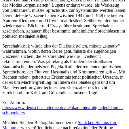
der Modus „organisierten“ Lügens entlarvt wurde, als Werkzeug
von Diktaturen, musste Sprachkritik zur Systemkritik werden lassen.
Deren defekte Urszene haben zwischen 1947 und 1948 die beiden
Autoren Klemperer und Orwell manifestiert. Seither werden immer
wieder ganze Bücher und Essays über bestimmte Sprechakte
geschrieben, genauer: über bestimmte unheimliche Sprechblasen im
politisch-medialen Alltag.
Sprechaktkritik würde also der Dialogik gelten, müsste „situativ“
wahrnehmen, wohin deren Reise geht, müsste die zugehörigen
Urszenen suchen, die zerstörenden wie die – vielleicht -
rekonstruierenden. Was jahrelang als Problem der streitbaren
Stammtische, der heiseren Pegida-Rufe, der renitenten politischen
Sprechchöre, der Flut von Hassmails und Kommentaren galt – „Mit
Rechten reden“ gehört zur Erkenntnis jener politischen Urszene, in
der es um Machtergreifung im Innern des Staates geht und um
Machtvermehrung der technischen Eliten, aber noch nicht
zureichend um Kritik am Götzendienst unserer Tage.
Zur Autorin:
https://www.deutscheakademie.de/de/akademie/mitglieder/claudia-
schmoelders
Möchten Sie den Beitrag kommentieren?
Schicken Sie uns Ihre
Meinung
, wir veröffentlichen sie nach redaktioneller Prüfung.