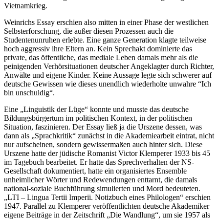
Vietnamkrieg.
Weinrichs Essay erschien also mitten in einer Phase der westlichen
Selbsterforschung, die außer diesen Prozessen auch die
Studentenunruhen erlebte. Eine ganze Generation klagte teilweise
hoch aggressiv ihre Eltern an. Kein Sprechakt dominierte das
private, das öffentliche, das mediale Leben damals mehr als die
peinigenden Verhörsituationen deutscher Angeklagter durch Richter,
Anwälte und eigene Kinder. Keine Aussage legte sich schwerer auf
deutsche Gewissen wie dieses unendlich wiederholte unwahre “Ich
bin unschuldig“.
Eine „Linguistik der Lüge“ konnte und musste das deutsche
Bildungsbürgertum im politischen Kontext, in der politischen
Situation, faszinieren. Der Essay ließ ja die Urszene dessen, was
dann als „Sprachkritik“ zunächst in die Akademiearbeit eintrat, nicht
nur aufscheinen, sondern gewissermaßen auch hinter sich. Diese
Urszene hatte der jüdische Romanist Victor Klemperer 1933 bis 45
im Tagebuch bearbeitet. Er hatte das Sprechverhalten der NS-
Gesellschaft dokumentiert, hatte ein organisiertes Ensemble
unheimlicher Wörter und Redewendungen enttarnt, die damals
national-soziale Buchführung simulierten und Mord bedeuteten.
„LTI – Lingua Tertii Imperii. Notizbuch eines Philologen“ erschien
1947. Parallel zu Klemperer veröffentlichten deutsche Akademiker
eigene Beiträge in der Zeitschrift „Die Wandlung“, um sie 1957 als