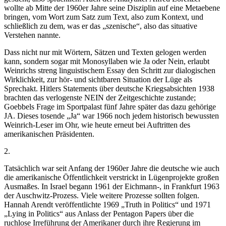
wollte ab Mitte der 1960er Jahre seine Disziplin auf eine Metaebene
bringen, vom Wort zum Satz zum Text, also zum Kontext, und
schließlich zu dem, was er das „szenische“, also das situative
Verstehen nannte.
Dass nicht nur mit Wörtern, Sätzen und Texten gelogen werden
kann, sondern sogar mit Monosyllaben wie Ja oder Nein, erlaubt
Weinrichs streng linguistischem Essay den Schritt zur dialogischen
Wirklichkeit, zur hör- und sichtbaren Situation der Lüge als
Sprechakt. Hitlers Statements über deutsche Kriegsabsichten 1938
brachten das verlogenste NEIN der Zeitgeschichte zustande;
Goebbels Frage im Sportpalast fünf Jahre später das dazu gehörige
JA. Dieses tosende „Ja“ war 1966 noch jedem historisch bewussten
Weinrich-Leser im Ohr, wie heute erneut bei Auftritten des
amerikanischen Präsidenten.
2.
Tatsächlich war seit Anfang der 1960er Jahre die deutsche wie auch
die amerikanische Öffentlichkeit verstrickt in Lügenprojekte großen
Ausmaßes. In Israel begann 1961 der Eichmann-, in Frankfurt 1963
der Auschwitz-Prozess. Viele weitere Prozesse sollten folgen.
Hannah Arendt veröffentlichte 1969 „Truth in Politics“ und 1971
„Lying in Politics“ aus Anlass der Pentagon Papers über die
ruchlose Irreführung der Amerikaner durch ihre Regierung im