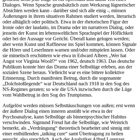
Dialoges. Wenn Sprache grundsätzlich zum Werkzeug lügnerischer
Absichten werden kann - darüber sind sich alle einig -, müssen
Äußerungen in ihrem situativen Rahmen studiert werden, literarisch
oder alltäglich oder politisch. Etwa in der rhetorischen Figur der
Ironie oder der laudatio, im Drama oder im narrativen Dialog, oder
jenseits der Kunst im lebensweltlichen Sprachspiel der Höflichkeit
oder bei der Aussage vor Gericht. Überall kann gelogen werden;
aber wenn Kunst und Raffinesse ins Spiel kommen, können Signale
die Hörer und LeserInnen warnen und/oder mitspielen lassen. Oder
sie mimetisch erschüttern wie etwa in Edward Albees „Wer hat
Angst vor Virginia Woolf?“ von 1962, deutsch 1963. Das deutsche
Publikum konnte hier das Drama einer Selbstlüge erleben, aus der
sozialen Szene heraus. Vielleicht war es eine bittere kollektive
Erinnerung. Durch manifesten Betrug, durch die sogenannte
„Dolchstoßlegende“ war Deutschland nach 1918 in den Sog des
NS-Regimes geraten; so wie die USA inzwischen durch die Lüge
vom Wahlbetrug in den Sog des Trumpismus.
Aufgelöst werden müssen Selbsttäuschungen von außen; erst wenn
der äußere Dialog einen inneren anstößt wie etwa in der
Psychoanalyse, kann Selbstlüge als binnenpsychischer Habitus
verschwinden. Sigmund Freud hat die Selbstlüge, wie Weinrich
bemerkt, als „Verdrängung“ theoretisch bearbeitet und sinnig mit
einer enthüllenden „talking cure“ samt Übertragung zu heilen
gesucht, also sprachlich. Auch der Analytiker Alfred Lorenzer