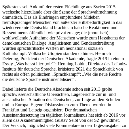
Spätestens seit Ankunft der ersten Flüchtlinge aus Syrien 2015
wechselte hierzulande aber die Szene der Sprachwahrnehmung
dramatisch. Das als Eindringen empfundene Mitleben
fremdsprachiger Menschen von äußerster Hilfsbedürftigkeit in das
wiedervereinte Deutschland brachte archaische Reaktionen und
Ressentiments öffentlich wie privat zutage; die (moralisch)
wohlwollende Aufnahme der Menschen wurde zum Hassthema der
demokratischen Dialoge. Anglizismen und Genderschreibung
wurden sprachkritische Waffen im neonational-sozialen
Kulturkampf. Völkische Utopien standen dahinter. Heinrich
Detering, Präsident der Deutschen Akademie, fragte 2019 in einem
Essay „Was heisst hier ‚wir‘“; Henning Lobin, Direktor des Leibniz-
Instituts für deutsche Sprache, kritisierte 2021 die Sprachkritik von
rechts als offen politischen „Sprachkampf“: „Wie die neue Rechte
die deutsche Sprache instrumentalisiert“.
Dabei lieferte die Deutsche Akademie schon seit 2013 große
sprachwissenschaftliche Übersichten, Lageberichte zur in- und
ausländischen Situation des Deutschen, zur Lage an den Schulen
und in Europa. Eigene Diskussionen zum Thema wurden in
Frankfurt und Leipzig organisiert. Der dramatischen
Auseinandersetzung im täglichen Journalismus hat sich ab 2016 vor
allem das Akademiemitglied Gustav Seibt von der SZ gewidmet.
Der Versuch, möglichst viele Kommentare in den Tagesausgaben zu