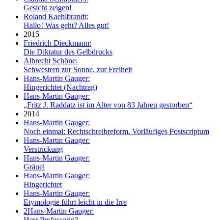
Gesicht zeigen!
Roland Kaehlbrandt:
Hallo! Was geht? Alles gut!
2015
Friedrich Dieckmann:
Die Diktatur des Gelbdrucks
Albrecht Schöne:
Schwestern zur Sonne, zur Freiheit
Hans-Martin Gauger:
Hingerichtet (Nachtrag)
Hans-Martin Gauger:
„Fritz J. Raddatz ist im Alter von 83 Jahren gestorben“
2014
Hans-Martin Gauger:
Noch einmal: Rechtschreibreform. Vorläufiges Postscriptum
Hans-Martin Gauger:
Verstrickung
Hans-Martin Gauger:
Gräuel
Hans-Martin Gauger:
Hingerichtet
Hans-Martin Gauger:
Etymologie führt leicht in die Irre
2
Hans-Martin Gauger:
Herr Professorin?