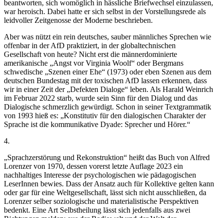
beantworten, sich womöglich in hässliche Briefwechsel einzulassen,
war heroisch. Dabei hatte er sich selbst in der Vorstellungsrede als
leidvoller Zeitgenosse der Moderne beschrieben.
Aber was nützt ein rein deutsches, sauber männliches Sprechen wie
offenbar in der AfD praktiziert, in der globaltechnischen
Gesellschaft von heute? Nicht erst die männerdominierte
amerikanische „Angst vor Virginia Woolf“ oder Bergmans
schwedische „Szenen einer Ehe“ (1973) oder eben Szenen aus dem
deutschen Bundestag mit der toxischen AfD lassen erkennen, dass
wir in einer Zeit der „Defekten Dialoge“ leben. Als Harald Weinrich
im Februar 2022 starb, wurde sein Sinn für den Dialog und das
Dialogische schmerzlich gewürdigt. Schon in seiner Textgrammatik
von 1993 hieß es: „Konstitutiv für den dialogischen Charakter der
Sprache ist die kommunikative Dyade: Sprecher und Hörer.“
4.
„Sprachzerstörung und Rekonstruktion“ heißt das Buch von Alfred
Lorenzer von 1970, dessen vorerst letzte Auflage 2023 ein
nachhaltiges Interesse der psychologischen wie pädagogischen
LeserInnen bewies. Dass der Ansatz auch für Kollektive gelten kann
oder gar für eine Weltgesellschaft, lässt sich nicht ausschließen, da
Lorenzer selber soziologische und materialistische Perspektiven
bedenkt. Eine Art Selbstheilung lässt sich jedenfalls aus zwei