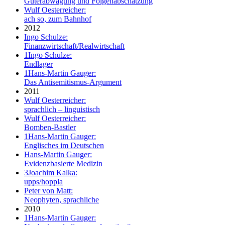
Güterabwägung und Folgenabschätzung
Wulf Oesterreicher:
ach so, zum Bahnhof
2012
Ingo Schulze:
Finanzwirtschaft/Realwirtschaft
1
Ingo Schulze:
Endlager
1
Hans-Martin Gauger:
Das Antisemitismus-Argument
2011
Wulf Oesterreicher:
sprachlich – linguistisch
Wulf Oesterreicher:
Bomben-Bastler
1
Hans-Martin Gauger:
Englisches im Deutschen
Hans-Martin Gauger:
Evidenzbasierte Medizin
3
Joachim Kalka:
upps/hoppla
Peter von Matt:
Neophyten, sprachliche
2010
1
Hans-Martin Gauger: