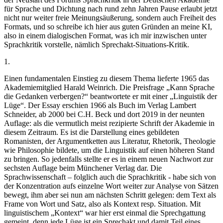
für Sprache und Dichtung nach rund zehn Jahren Pause erlaubt jetzt
nicht nur weiter freie Meinungsäußerung, sondern auch Freiheit des
Formats, und so schreibe ich hier aus guten Gründen an meine KI,
also in einem dialogischen Format, was ich mir inzwischen unter
Sprachkritik vorstelle, nämlich Sprechakt-Situations-Kritik.
1.
Einen fundamentalen Einstieg zu diesem Thema lieferte 1965 das
Akademiemitglied Harald Weinrich. Die Preisfrage „Kann Sprache
die Gedanken verbergen?“ beantwortete er mit einer „Linguistik der
Lüge“. Der Essay erschien 1966 als Buch im Verlag Lambert
Schneider, ab 2000 bei C.H. Beck und dort 2019 in der neunten
Auflage: als die vermutlich meist rezipierte Schrift der Akademie in
diesem Zeitraum. Es ist die Darstellung eines gebildeten
Romanisten, der Argumentketten aus Literatur, Rhetorik, Theologie
wie Philosophie bildete, um die Linguistik auf einen höheren Stand
zu bringen. So jedenfalls stellte er es in einem neuen Nachwort zur
sechsten Auflage beim Münchener Verlag dar. Die
Sprachwissenschaft – folglich auch die Sprachkritik - habe sich von
der Konzentration aufs einzelne Wort weiter zur Analyse von Sätzen
bewegt, ihm aber sei nun am nächsten Schritt gelegen: dem Text als
Frame von Wort und Satz, also als Kontext resp. Situation. Mit
linguistischem „Kontext“ war hier erst einmal die Sprechgattung
gemeint, denn jede Lüge ist ein Sprechakt und damit Teil eines