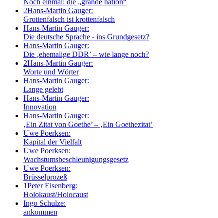
Noch einmal: die „grande nation“
2
Hans-Martin Gauger:
Grottenfalsch ist krottenfalsch
Hans-Martin Gauger:
Die deutsche Sprache - ins Grundgesetz?
Hans-Martin Gauger:
Die ‚ehemalige DDR’ – wie lange noch?
2
Hans-Martin Gauger:
Worte und Wörter
Hans-Martin Gauger:
Lange gelebt
Hans-Martin Gauger:
Innovation
Hans-Martin Gauger:
‚Ein Zitat von Goethe’ – ‚Ein Goethezitat’
Uwe Poerksen:
Kapital der Vielfalt
Uwe Poerksen:
Wachstumsbeschleunigungsgesetz
Uwe Poerksen:
Brüsselprozeß
1
Peter Eisenberg:
Holokaust/Holocaust
Ingo Schulze:
ankommen