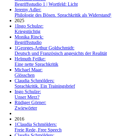
Begriffsstudio 1 | Wortfeld: Licht
Jeremy Adler:
Philologie des Bösen. Sprachkritik als Widerstand¹
2025
1
Ingo Schulze:
Kriegstüchtig
Monika Rinck:
Begriffsstudio
1
Georges-Arthur Goldschmidt:
Deutsch und Französisch angesichts der Realität
Helmuth Feilke:
Eine nette Sprachkritik
Michael Maar:
Glösschen
Claudia Schmölders:
Sprachkritik. Ein Trainingsbrief
Ingo Schulze:
Unser Merz?
Rüdiger Görner:
Zwiewörter
2016
1
Claudia Schmölders:
Freie Rede, Free Speech
Claudia Schmölders: