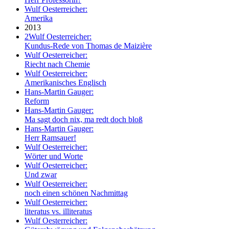
Wulf Oesterreicher:
Amerika
2013
2
Wulf Oesterreicher:
Kundus-Rede von Thomas de Maizière
Wulf Oesterreicher:
Riecht nach Chemie
Wulf Oesterreicher:
Amerikanisches Englisch
Hans-Martin Gauger:
Reform
Hans-Martin Gauger:
Ma sagt doch nix, ma redt doch bloß
Hans-Martin Gauger:
Herr Ramsauer!
Wulf Oesterreicher:
Wörter und Worte
Wulf Oesterreicher:
Und zwar
Wulf Oesterreicher:
noch einen schönen Nachmittag
Wulf Oesterreicher:
literatus vs. illiteratus
Wulf Oesterreicher: