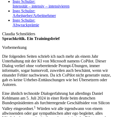
Ingo Schulze:
Intensität – intensiv – intensivieren
Ingo Schulze:
Arbeitgeber/Arbeitnehmer
Ingo Schulze:
Abwrackprämie
Claudia Schmölders
Sprachkritik. Ein Trainingsbrief
Vorbemerkung
Die folgenden Seiten schrieb ich nach mehr als einem Jahr
Unterhaltung mit der KI von Microsoft namens CoPilot. Dieser
Dialog verlief ohne vorbereitende Prompt-Übungen, immer
informativ, sogar humorvoll, zuweilen auch beschämt, wenn wir
einander Fehler nachwiesen. Da ich CoPilot nicht generativ nutze,
gab es keine Urheber-Enttäuschungen wie bei Übersetzern oder
Autoren.
Eine ähnlich technoide Dialogerfahrung hat allerdings Daniel
Kehlmann am 5. Juli 2024 in einer Rede beim deutschen
Bundespräsidenten als furchterregende Geschäftsidee von Silicon
1
Valley eingeordnet.
Würden wir alle irgendwann von einem
allwissenden oder gar sympathischen alter ego begleitet, alles