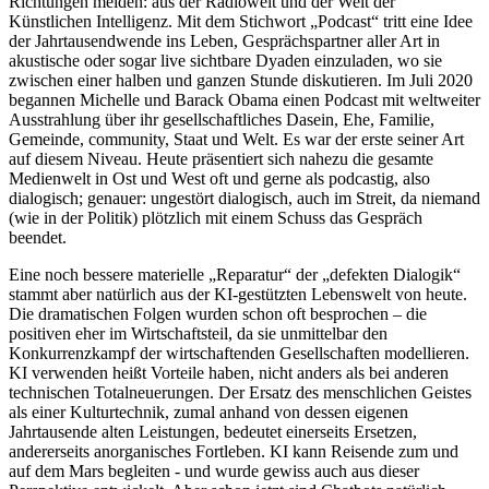
Richtungen melden: aus der Radiowelt und der Welt der
Künstlichen Intelligenz. Mit dem Stichwort „Podcast“ tritt eine Idee
der Jahrtausendwende ins Leben, Gesprächspartner aller Art in
akustische oder sogar live sichtbare Dyaden einzuladen, wo sie
zwischen einer halben und ganzen Stunde diskutieren. Im Juli 2020
begannen Michelle und Barack Obama einen Podcast mit weltweiter
Ausstrahlung über ihr gesellschaftliches Dasein, Ehe, Familie,
Gemeinde, community, Staat und Welt. Es war der erste seiner Art
auf diesem Niveau. Heute präsentiert sich nahezu die gesamte
Medienwelt in Ost und West oft und gerne als podcastig, also
dialogisch; genauer: ungestört dialogisch, auch im Streit, da niemand
(wie in der Politik) plötzlich mit einem Schuss das Gespräch
beendet.
Eine noch bessere materielle „Reparatur“ der „defekten Dialogik“
stammt aber natürlich aus der KI-gestützten Lebenswelt von heute.
Die dramatischen Folgen wurden schon oft besprochen – die
positiven eher im Wirtschaftsteil, da sie unmittelbar den
Konkurrenzkampf der wirtschaftenden Gesellschaften modellieren.
KI verwenden heißt Vorteile haben, nicht anders als bei anderen
technischen Totalneuerungen. Der Ersatz des menschlichen Geistes
als einer Kulturtechnik, zumal anhand von dessen eigenen
Jahrtausende alten Leistungen, bedeutet einerseits Ersetzen,
andererseits anorganisches Fortleben. KI kann Reisende zum und
auf dem Mars begleiten - und wurde gewiss auch aus dieser