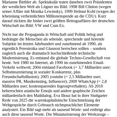
Marianne Birthler ab. Spektakulär traten daneben zwei Präsidenten
der westlichen Welt als Lügner ins Bild: 1998 Bill Clinton (wegen
seiner Affäre mit Monika Lewinsky), 1999 Helmut Kohl (wegen der
lebenslang verheimlichten Millionenspende an die CDU). Kurz
darauf rückten die bisher zwei größten Betrugsaffären der deutschen
Wirtschaft ins Bild: VW und Cum Ex.
Nicht nur die Propaganda in Wirtschaft und Politik belog und
bedrängte die Menschen als sehende, sprechende und hörende
Subjekte im letzten Jahrhundert und zunehmend ab 1990, als
eigentlich Perestroika und Glasnost herrschen sollten – sondern
zugleich auch die dramatisch hochschießende technische
Modernisierung. Es entstand die globale Techno-Gesellschaft von
heute. Seit 1980 im Internet, ab 1990 im zunehmenden Email-
Verkehr weltweit; 2004 entstand Facebook (= 3,7 Milliarden user;
Selbstinszenierung in sozialer Konkurrenz, plus
Freundschaftsillusion); 2005 youtube (= 2,5 Milliarden user;
massive PR, Musikeinstieg, Influencer); 2009 WhatsApp (= 2,8
Milliarden user; kostensparendes Ingroupverhalten). Ab 2010
beherrschten asiatische Emojis und andere graphische Zeichen
milliardenfach den Maildialog. Eva Illouz hat in ihrer Stuttgarter
Rede von 2025 die warenkapitalistische Einschmelzung der
Weltgespräche durch Gebrauch nichtsprachlicher Elemente
analysiert. Ein Bild sagt mehr als tausend Worte: und erübrigt also
auch diese tausend Worte. Die Miniaturisierung der Werkzeuge –