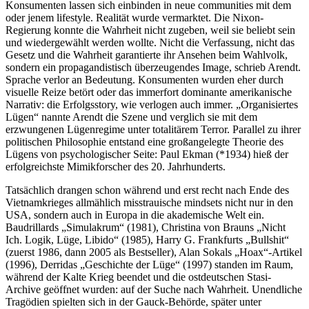
Konsumenten lassen sich einbinden in neue communities mit dem
oder jenem lifestyle. Realität wurde vermarktet. Die Nixon-
Regierung konnte die Wahrheit nicht zugeben, weil sie beliebt sein
und wiedergewählt werden wollte. Nicht die Verfassung, nicht das
Gesetz und die Wahrheit garantierte ihr Ansehen beim Wahlvolk,
sondern ein propagandistisch überzeugendes Image, schrieb Arendt.
Sprache verlor an Bedeutung. Konsumenten wurden eher durch
visuelle Reize betört oder das immerfort dominante amerikanische
Narrativ: die Erfolgsstory, wie verlogen auch immer. „Organisiertes
Lügen“ nannte Arendt die Szene und verglich sie mit dem
erzwungenen Lügenregime unter totalitärem Terror. Parallel zu ihrer
politischen Philosophie entstand eine großangelegte Theorie des
Lügens von psychologischer Seite: Paul Ekman (*1934) hieß der
erfolgreichste Mimikforscher des 20. Jahrhunderts.
Tatsächlich drangen schon während und erst recht nach Ende des
Vietnamkrieges allmählich misstrauische mindsets nicht nur in den
USA, sondern auch in Europa in die akademische Welt ein.
Baudrillards „Simulakrum“ (1981), Christina von Brauns „Nicht
Ich. Logik, Lüge, Libido“ (1985), Harry G. Frankfurts „Bullshit“
(zuerst 1986, dann 2005 als Bestseller), Alan Sokals „Hoax“-Artikel
(1996), Derridas „Geschichte der Lüge“ (1997) standen im Raum,
während der Kalte Krieg beendet und die ostdeutschen Stasi-
Archive geöffnet wurden: auf der Suche nach Wahrheit. Unendliche
Tragödien spielten sich in der Gauck-Behörde, später unter