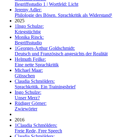
Begriffsstudio 1 | Wortfeld: Licht
Jeremy Adler:
Philologie des Bösen. Sprachkritik als Widerstand¹
2025
1
Ingo Schulze:
Kriegstüchtig
Monika Rinck:
Begriffsstudio
1
Georges-Arthur Goldschmidt:
Deutsch und Französisch angesichts der Realität
Helmuth Feilke:
Eine nette Sprachkritik
Michael Maar:
Glösschen
Claudia Schmölders:
Sprachkritik. Ein Trainingsbrief
Ingo Schulze:
Unser Merz?
Rüdiger Görner:
Zwiewörter
2016
1
Claudia Schmölders:
Freie Rede, Free Speech
Claudia Schmölders: