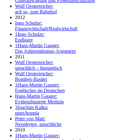
Güterabwägung und Folgenabschätzung
Wulf Oesterreicher:
ach so, zum Bahnhof
2012
Ingo Schulze:
Finanzwirtschaft/Realwirtschaft
1
Ingo Schulze:
Endlager
1
Hans-Martin Gauger:
Das Antisemitismus-Argument
2011
Wulf Oesterreicher:
sprachlich – linguistisch
Wulf Oesterreicher:
Bomben-Bastler
1
Hans-Martin Gauger:
Englisches im Deutschen
Hans-Martin Gauger:
Evidenzbasierte Medizin
3
Joachim Kalka:
upps/hoppla
Peter von Matt:
Neophyten, sprachliche
2010
1
Hans-Martin Gauger: