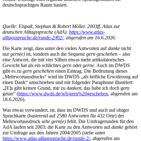
deutschsprachigen Raum basiert.
Quelle: Elspaß, Stephan & Robert Möller. 2003ff. Atlas zur
deutschen Alltagssprache (AdA).
https://www.atlas-
alltagssprache.de/runde-2/f02/
, abgerufen am 16.6.2026.
Die Karte zeigt, dass unter den vielen Antworten auf
danke
nicht
nur
gern(e)
ist, sondern auch die Sequenz
gern geschehen
– also
eine Antwort, die mit vier Silben etwas mehr artikulatorisches
Gewicht hat als ein schlichtes
gern
oder
gerne
. Auch im DWDS
gibt es zu
gern geschehen
einen Eintrag. Die Bedeutung dieses
„Mehrwortausdrucks“ wird im DWDS „als höfliche Erwiderung auf
einen Dank“ umschrieben und mit folgender Paraphrase illustriert:
„[E]s gibt keinen Grund, mir zu danken; das habe ich doch gern
getan“ (
https://www.dwds.de/wb/gern%20geschehen
, abgerufen am
18.6.2026).
Was etwas verwundert, ist, dass im DWDS und auch auf obiger
Sprachkarte (basierend auf 2580 Antworten für 432 Orte) der
Mehrwortausdruck
sehr gern(e)
fehlt. Die Umfragerunden für den
AdA laufen seit 2003; die Karte zu den Antworten auf
danke
gehört
zur Umfrage aus den Jahren 2004/2005 (siehe unter
https://www.atlas-alltagssprache.de/runde-2/
, abgerufen am