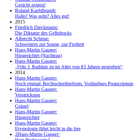
Gesicht zeigen!
Roland Kaehlbrandt:
Hallo! Was geht? Alles gut!
2015
Friedrich Dieckmann:
Die Diktatur des Gelbdrucks
Albrecht Schöne:
Schwestern zur Sonne, zur Freiheit
Hans-Martin Gauger:
Hingerichtet (Nachtrag)
Hans-Martin Gauger:
„Fritz J. Raddatz ist im Alter von 83 Jahren gestorben“
2014
Hans-Martin Gauger:
Noch einmal: Rechtschreibreform. Vorläufiges Postscriptum
Hans-Martin Gauger:
Verstrickung
Hans-Martin Gauger:
Gräuel
Hans-Martin Gauger:
Hingerichtet
Hans-Martin Gauger:
Etymologie führt leicht in die Irre
2
Hans-Martin Gauger:
Herr Professorin?