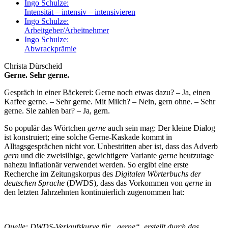
Ingo Schulze:
Intensität – intensiv – intensivieren
Ingo Schulze:
Arbeitgeber/Arbeitnehmer
Ingo Schulze:
Abwrackprämie
Christa Dürscheid
Gerne. Sehr gerne.
Gespräch in einer Bäckerei: Gerne noch etwas dazu? – Ja, einen
Kaffee gerne. – Sehr gerne. Mit Milch? – Nein, gern ohne. – Sehr
gerne. Sie zahlen bar? – Ja, gern.
So populär das Wörtchen
gerne
auch sein mag: Der kleine Dialog
ist konstruiert; eine solche Gerne-Kaskade kommt in
Alltagsgesprächen nicht vor. Unbestritten aber ist, dass das Adverb
gern
und die zweisilbige, gewichtigere Variante
gerne
heutzutage
nahezu inflationär verwendet werden. So ergibt eine erste
Recherche im Zeitungskorpus des
Digitalen Wörterbuchs der
deutschen Sprache
(DWDS), dass das Vorkommen von
gerne
in
den letzten Jahrzehnten kontinuierlich zugenommen hat:
Quelle: DWDS-Verlaufskurve für „gerne“, erstellt durch das