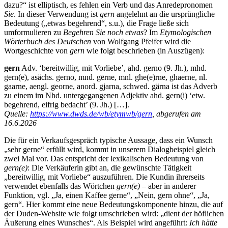
dazu?“ ist elliptisch, es fehlen ein Verb und das Anredepronomen
Sie
. In dieser Verwendung ist
gern
angelehnt an die ursprüngliche
Bedeutung („etwas begehrend“, s.u.), die Frage ließe sich
umformulieren zu
Begehren Sie noch etwas
? Im
Etymologischen
Wörterbuch des Deutschen
von Wolfgang Pfeifer wird die
Wortgeschichte von
gern
wie folgt beschrieben (in Auszügen):
gern
Adv. ‘bereitwillig, mit Vorliebe’, ahd. gerno (9. Jh.), mhd.
gern(e), asächs. gerno, mnd. gērne, mnl. ghe(e)rne, ghaerne, nl.
gaarne, aengl. georne, anord. gjarna, schwed. gärna ist das Adverb
zu einem im Nhd. untergegangenen Adjektiv ahd. gern(i) ‘etw.
begehrend, eifrig bedacht’ (9. Jh.) […].
Quelle:
https://www.dwds.de/wb/etymwb/gern
, abgerufen am
16.6.2026
Die für ein Verkaufsgespräch typische Aussage, dass ein Wunsch
„sehr gerne“ erfüllt wird, kommt in unserem Dialogbeispiel gleich
zwei Mal vor. Das entspricht der lexikalischen Bedeutung von
gern(e)
: Die Verkäuferin gibt an, die gewünschte Tätigkeit
„bereitwillig, mit Vorliebe“ auszuführen. Die Kundin ihrerseits
verwendet ebenfalls das Wörtchen
gern(e)
– aber in anderer
Funktion, vgl. „Ja, einen Kaffee gerne“, „Nein, gern ohne“, „Ja,
gern“. Hier kommt eine neue Bedeutungskomponente hinzu, die auf
der Duden-Website wie folgt umschrieben wird: „dient der höflichen
Äußerung eines Wunsches“. Als Beispiel wird angeführt:
Ich hätte