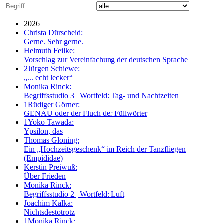
2026
Christa Dürscheid:
Gerne. Sehr gerne.
Helmuth Feilke:
Vorschlag zur Vereinfachung der deutschen Sprache
2
Jürgen Schiewe:
„... echt lecker“
Monika Rinck:
Begriffsstudio 3 | Wortfeld: Tag- und Nachtzeiten
1
Rüdiger Görner:
GENAU oder der Fluch der Füllwörter
1
Yoko Tawada:
Ypsilon, das
Thomas Gloning:
Ein „Hochzeitsgeschenk“ im Reich der Tanzfliegen
(Empididae)
Kerstin Preiwuß:
Über Frieden
Monika Rinck:
Begriffsstudio 2 | Wortfeld: Luft
Joachim Kalka:
Nichtsdestotrotz
1
Monika Rinck: