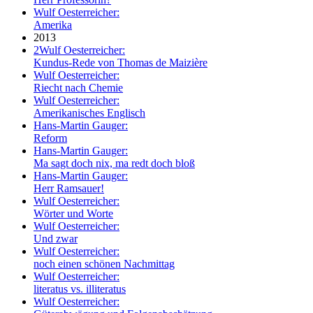
Wulf Oesterreicher:
Amerika
2013
2
Wulf Oesterreicher:
Kundus-Rede von Thomas de Maizière
Wulf Oesterreicher:
Riecht nach Chemie
Wulf Oesterreicher:
Amerikanisches Englisch
Hans-Martin Gauger:
Reform
Hans-Martin Gauger:
Ma sagt doch nix, ma redt doch bloß
Hans-Martin Gauger:
Herr Ramsauer!
Wulf Oesterreicher:
Wörter und Worte
Wulf Oesterreicher:
Und zwar
Wulf Oesterreicher:
noch einen schönen Nachmittag
Wulf Oesterreicher:
literatus vs. illiteratus
Wulf Oesterreicher: