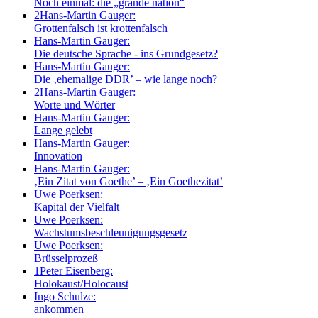
Noch einmal: die „grande nation“
2
Hans-Martin Gauger:
Grottenfalsch ist krottenfalsch
Hans-Martin Gauger:
Die deutsche Sprache - ins Grundgesetz?
Hans-Martin Gauger:
Die ‚ehemalige DDR’ – wie lange noch?
2
Hans-Martin Gauger:
Worte und Wörter
Hans-Martin Gauger:
Lange gelebt
Hans-Martin Gauger:
Innovation
Hans-Martin Gauger:
‚Ein Zitat von Goethe’ – ‚Ein Goethezitat’
Uwe Poerksen:
Kapital der Vielfalt
Uwe Poerksen:
Wachstumsbeschleunigungsgesetz
Uwe Poerksen:
Brüsselprozeß
1
Peter Eisenberg:
Holokaust/Holocaust
Ingo Schulze:
ankommen