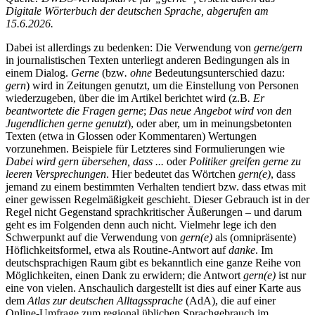
Digitale Wörterbuch der deutschen Sprache, abgerufen am
15.6.2026.
Dabei ist allerdings zu bedenken: Die Verwendung von
gerne/gern
in journalistischen Texten unterliegt anderen Bedingungen als in
einem Dialog.
Gerne
(bzw
. ohne
Bedeutungsunterschied dazu:
gern
) wird in Zeitungen genutzt, um die Einstellung von Personen
wiederzugeben, über die im Artikel berichtet wird (z.B
. Er
beantwortete die Fragen gerne
;
Das neue Angebot wird von den
Jugendlichen gerne genutzt
), oder aber, um in meinungsbetonten
Texten (etwa in Glossen oder Kommentaren) Wertungen
vorzunehmen. Beispiele für Letzteres sind Formulierungen wie
Dabei wird gern übersehen, dass ...
oder
Politiker greifen gerne zu
leeren Versprechungen
. Hier bedeutet das Wörtchen
gern(e)
, dass
jemand zu einem bestimmten Verhalten tendiert bzw. dass etwas mit
einer gewissen Regelmäßigkeit geschieht. Dieser Gebrauch ist in der
Regel nicht Gegenstand sprachkritischer Äußerungen – und darum
geht es im Folgenden denn auch nicht. Vielmehr lege ich den
Schwerpunkt auf die Verwendung von
gern(e)
als (omnipräsente)
Höflichkeitsformel, etwa als Routine-Antwort auf
danke
. Im
deutschsprachigen Raum gibt es bekanntlich eine ganze Reihe von
Möglichkeiten, einen Dank zu erwidern; die Antwort
gern(e)
ist nur
eine von vielen. Anschaulich dargestellt ist dies auf einer Karte aus
dem
Atlas zur deutschen Alltagssprache
(AdA), die auf einer
Online-Umfrage zum regional üblichen Sprachgebrauch im