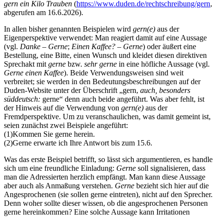
gern ein Kilo Trauben
(
https://www.duden.de/rechtschreibung/gern
,
abgerufen am 16.6.2026).
In allen bisher genannten Beispielen wird
gern(e)
aus der
Eigenperspektive verwendet: Man reagiert damit auf eine Aussage
(vgl.
Danke – Gerne
;
Einen Kaffee? – Gerne
) oder äußert eine
Bestellung, eine Bitte, einen Wunsch und kleidet diesen direktiven
Sprechakt mit
gerne
bzw.
sehr gerne
in eine höfliche Aussage (vgl.
Gerne einen Kaffee
). Beide Verwendungsweisen sind weit
verbreitet; sie werden in den Bedeutungsbeschreibungen auf der
Duden-Website unter der Überschrift „gern,
auch, besonders
süddeutsch:
gerne“ denn auch beide angeführt. Was aber fehlt, ist
der Hinweis auf die Verwendung von
gern(e)
aus der
Fremdperspektive. Um zu veranschaulichen, was damit gemeint ist,
seien zunächst zwei Beispiele angeführt:
(1)Kommen Sie gerne herein.
(2)Gerne erwarte ich Ihre Antwort bis zum 15.6.
Was das erste Beispiel betrifft, so lässt sich argumentieren, es handle
sich um eine freundliche Einladung:
Gerne
soll signalisieren, dass
man die Adressierten herzlich empfängt. Man kann diese Aussage
aber auch als Anmaßung verstehen.
Gerne
bezieht sich hier auf die
Angesprochenen (sie sollen gerne eintreten), nicht auf den Sprecher.
Denn woher sollte dieser wissen, ob die angesprochenen Personen
gerne hereinkommen? Eine solche Aussage kann Irritationen