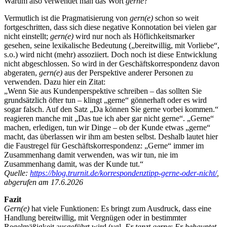
Warum also verwendet man das Wort
gerne
?
Vermutlich ist die Pragmatisierung von
gern(e)
schon so weit
fortgeschritten, dass sich diese negative Konnotation bei vielen gar
nicht einstellt;
gern(e)
wird nur noch als Höflichkeitsmarker
gesehen, seine lexikalische Bedeutung („bereitwillig, mit Vorliebe“,
s.o.) wird nicht (mehr) assoziiert. Doch noch ist diese Entwicklung
nicht abgeschlossen. So wird in der Geschäftskorrespondenz davon
abgeraten,
gern(e)
aus der Perspektive anderer Personen zu
verwenden. Dazu hier ein Zitat:
„Wenn Sie aus Kundenperspektive schreiben – das sollten Sie
grundsätzlich öfter tun – klingt „gerne“ gönnerhaft oder es wird
sogar falsch. Auf den Satz „Da können Sie gerne vorbei kommen.“
reagieren manche mit „Das tue ich aber gar nicht gerne“. „Gerne“
machen, erledigen, tun wir Dinge – ob der Kunde etwas „gerne“
macht, das überlassen wir ihm am besten selbst. Deshalb lautet hier
die Faustregel für Geschäftskorrespondenz: „Gerne“ immer im
Zusammenhang damit verwenden, was wir tun, nie im
Zusammenhang damit, was der Kunde tut.“
Quelle:
https://blog.trurnit.de/korrespondenztipp-gerne-oder-nicht/
,
abgerufen am 17.6.2026
Fazit
Gern(e)
hat viele Funktionen: Es bringt zum Ausdruck, dass eine
Handlung bereitwillig, mit Vergnügen oder in bestimmter
Regelmäßigkeit ausgeführt wird (vgl.
Er tanzt gerne
;
Er behauptet