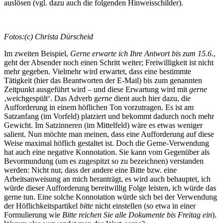
auslösen (vgl. dazu auch die folgenden Hinweisschilder).
Fotos:(c) Christa Dürscheid
Im zweiten Beispiel,
Gerne erwarte ich Ihre Antwort bis zum 15.6.
,
geht der Absender noch einen Schritt weiter; Freiwilligkeit ist nicht
mehr gegeben. Vielmehr wird erwartet, dass eine bestimmte
Tätigkeit (hier das Beantworten der E-Mail) bis zum genannten
Zeitpunkt ausgeführt wird – und diese Erwartung wird mit
gerne
‚weichgespült‘. Das Adverb g
erne
dient auch hier dazu, die
Aufforderung in einem höflichen Ton vorzutragen. Es ist am
Satzanfang (im Vorfeld) platziert und bekommt dadurch noch mehr
Gewicht. Im Satzinneren (im Mittelfeld) wäre es etwas weniger
salient. Nun möchte man meinen, dass eine Aufforderung auf diese
Weise maximal höflich gestaltet ist. Doch die Gerne-Verwendung
hat auch eine negative Konnotation. Sie kann vom Gegenüber als
Bevormundung (um es zugespitzt so zu bezeichnen) verstanden
werden: Nicht nur, dass der andere eine Bitte bzw. eine
Arbeitsanweisung an mich heranträgt, es wird auch behauptet, ich
würde dieser Aufforderung bereitwillig Folge leisten, ich würde das
gerne tun. Eine solche Konnotation würde sich bei der Verwendung
der Höflichkeitspartikel
bitte
nicht einstellen (so etwa in einer
Formulierung wie
Bitte reichen Sie alle Dokumente bis Freitag ein
).