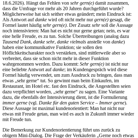
18.6.2026). Hängt das Fehlen von
sehr gern(e)
damit zusammen,
dass die Umfrage vor mehr als 20 Jahren durchgeführt wurde?
Möglicherweise hat sich seither etwas geändert; mein Eindruck ist:
Als Antwort auf
danke
wird oft nicht mehr nur
gern(e)
gesagt, die
Formel lautet häufig
sehr gern(e)
. Der Zusatz
sehr
soll die Aussage
noch intensivieren: Man hat es nicht nur gerne getan; nein, es war
eine helle Freude, es zu tun. Solche Übertreibungen (analog dazu
Tausend Dank
,
danke sehr
,
danke vielmals
anstelle von
danke
)
haben eine kommunikative Funktion; sie sollen den
Höflichkeitscharakter noch verstärken, sind mittlerweile aber so
verbreitet, dass sie schon nicht mehr in dieser Funktion
wahrgenommen werden. Dazu kommt:
Sehr gern(e)
ist nicht nur
eine beliebte Antwort auf
danke
; im Kundengespräch wird diese
Formel häufig verwendet, um zum Ausdruck zu bringen, dass man
etwas „sehr gerne“ tut. So gewinnt man beim Einkaufen, im
Restaurant, im Hotel etc. fast den Eindruck, die Angestellten seien
dazu verpflichtet worden, „sehr gerne“ zu sagen. Eine Variante
dazu, die ebenfalls der Intensivierung dient, ist die Formulierung
immer gerne
(vgl.
Danke für den guten Service – Immer gerne
).
Diese Aussage ist maximal kundenorientiert: Man hat nicht nur
etwas mit Freude getan, man wird es auch in Zukunft immer wieder
mit Freude tun.
Die Bemerkung zur Kundenorientierung führt uns zurück zu
obigem Mini-Dialog. Die Frage der Verkäuferin „Gerne noch etwas