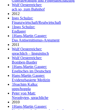
Güterabwägung und Folgenabschätzung
Wulf Oesterreicher:
ach so, zum Bahnhof
2012
Ingo Schulze:
Finanzwirtschaft/Realwirtschaft
1
Ingo Schulze:
Endlager
1
Hans-Martin Gauger:
Das Antisemitismus-Argument
2011
Wulf Oesterreicher:
sprachlich – linguistisch
Wulf Oesterreicher:
Bomben-Bastler
1
Hans-Martin Gauger:
Englisches im Deutschen
Hans-Martin Gauger:
Evidenzbasierte Medizin
3
Joachim Kalka:
upps/hoppla
Peter von Matt:
Neophyten, sprachliche
2010
1
Hans-Martin Gauger: