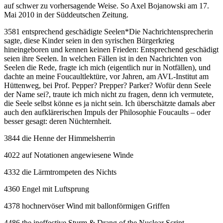
auf schwer zu vorhersagende Weise. So Axel Bojanowski am 17.
Mai 2010 in der Süddeutschen Zeitung.
3581 entsprechend geschädigte Seelen
*
Die Nachrichtensprecherin
sagte, diese Kinder seien in den syrischen Bürgerkrieg
hineingeboren und kennen keinen Frieden: Entsprechend geschädigt
seien ihre Seelen. In welchen Fällen ist in den Nachrichten von
Seelen die Rede, fragte ich mich (eigentlich nur in Notfällen), und
dachte an meine Foucaultlektüre, vor Jahren, am AVL-Institut am
Hüttenweg, bei Prof. Pepper? Prepper? Parker? Wofür denn Seele
der Name sei?, traute ich mich nicht zu fragen, denn ich vermutete,
die Seele selbst könne es ja nicht sein. Ich überschätzte damals aber
auch den aufklärerischen Impuls der Philosophie Foucaults – oder
besser gesagt: deren Nüchternheit.
3844 die Henne der Himmelsherrin
4022 auf Notationen angewiesene Winde
4332 die Lärmtrompeten des Nichts
4360 Engel mit Luftsprung
4378 hochnervöser Wind mit ballonförmigen Griffen
4486 the ineffective Sturm & Drang of the Nuclear Script