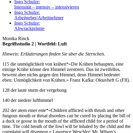
Ingo Schulze:
Intensität – intensiv – intensivieren
Ingo Schulze:
Arbeitgeber/Arbeitnehmer
Ingo Schulze:
Abwrackprämie
Monika Rinck
Begriffsstudio 2 | Wortfeld: Luft
Hinweis: Erläuterungen finden Sie über die Sternchen.
115 die unmöglichkeit von krähen
*
«Die Krähen behaupten, eine
einzige Krähe könne den Himmel zerstören. Das ist zweifellos,
beweist aber nichts gegen den Himmel, denn Himmel bedeutet
eben: Unmöglichkeit von Krähen.» Franz Kafka: Oktavheft G (FII).
128 der laute sturm der vergebung
140 der niedere lufthimmel
202 der atem einer ente
*
«Children afflicted with thrush and other
fungous mouth or throat disorders can be cured by placing the bill of
a duck or goose in the mouth of the afflicted child for a period of
time. The cold breath of the fowl will be inhaled by the child and the
complaint will disappear.» Lawrence Weschler: Mr. Wilson’s