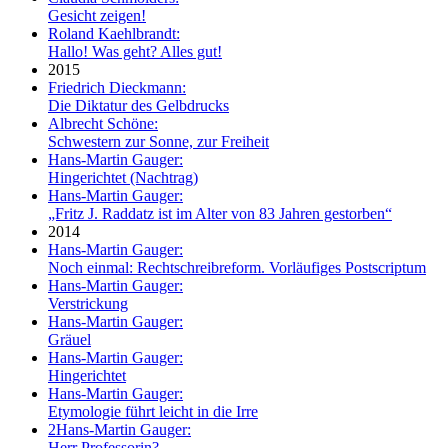
Gesicht zeigen!
Roland Kaehlbrandt:
Hallo! Was geht? Alles gut!
2015
Friedrich Dieckmann:
Die Diktatur des Gelbdrucks
Albrecht Schöne:
Schwestern zur Sonne, zur Freiheit
Hans-Martin Gauger:
Hingerichtet (Nachtrag)
Hans-Martin Gauger:
„Fritz J. Raddatz ist im Alter von 83 Jahren gestorben“
2014
Hans-Martin Gauger:
Noch einmal: Rechtschreibreform. Vorläufiges Postscriptum
Hans-Martin Gauger:
Verstrickung
Hans-Martin Gauger:
Gräuel
Hans-Martin Gauger:
Hingerichtet
Hans-Martin Gauger:
Etymologie führt leicht in die Irre
2
Hans-Martin Gauger:
Herr Professorin?