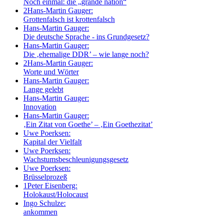
Noch einmal: die „grande nation“
2
Hans-Martin Gauger:
Grottenfalsch ist krottenfalsch
Hans-Martin Gauger:
Die deutsche Sprache - ins Grundgesetz?
Hans-Martin Gauger:
Die ‚ehemalige DDR’ – wie lange noch?
2
Hans-Martin Gauger:
Worte und Wörter
Hans-Martin Gauger:
Lange gelebt
Hans-Martin Gauger:
Innovation
Hans-Martin Gauger:
‚Ein Zitat von Goethe’ – ‚Ein Goethezitat’
Uwe Poerksen:
Kapital der Vielfalt
Uwe Poerksen:
Wachstumsbeschleunigungsgesetz
Uwe Poerksen:
Brüsselprozeß
1
Peter Eisenberg:
Holokaust/Holocaust
Ingo Schulze:
ankommen