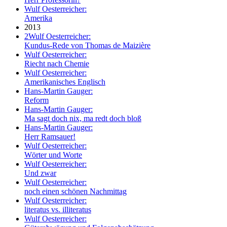
Wulf Oesterreicher:
Amerika
2013
2
Wulf Oesterreicher:
Kundus-Rede von Thomas de Maizière
Wulf Oesterreicher:
Riecht nach Chemie
Wulf Oesterreicher:
Amerikanisches Englisch
Hans-Martin Gauger:
Reform
Hans-Martin Gauger:
Ma sagt doch nix, ma redt doch bloß
Hans-Martin Gauger:
Herr Ramsauer!
Wulf Oesterreicher:
Wörter und Worte
Wulf Oesterreicher:
Und zwar
Wulf Oesterreicher:
noch einen schönen Nachmittag
Wulf Oesterreicher:
literatus vs. illiteratus
Wulf Oesterreicher: