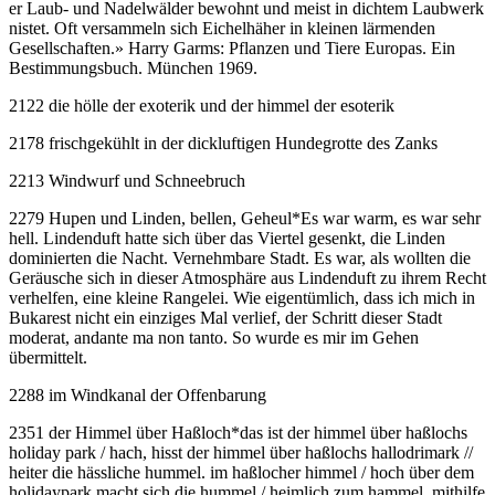
er Laub- und Nadelwälder bewohnt und meist in dichtem Laubwerk
nistet. Oft versammeln sich Eichelhäher in kleinen lärmenden
Gesellschaften.» Harry Garms: Pflanzen und Tiere Europas. Ein
Bestimmungsbuch. München 1969.
2122 die hölle der exoterik und der himmel der esoterik
2178 frischgekühlt in der dickluftigen Hundegrotte des Zanks
2213 Windwurf und Schneebruch
2279 Hupen und Linden, bellen, Geheul
*
Es war warm, es war sehr
hell. Lindenduft hatte sich über das Viertel gesenkt, die Linden
dominierten die Nacht. Vernehmbare Stadt. Es war, als wollten die
Geräusche sich in dieser Atmosphäre aus Lindenduft zu ihrem Recht
verhelfen, eine kleine Rangelei. Wie eigentümlich, dass ich mich in
Bukarest nicht ein einziges Mal verlief, der Schritt dieser Stadt
moderat, andante ma non tanto. So wurde es mir im Gehen
übermittelt.
2288 im Windkanal der Offenbarung
2351 der Himmel über Haßloch
*
das ist der himmel über haßlochs
holiday park / hach, hisst der himmel über haßlochs hallodrimark //
heiter die hässliche hummel. im haßlocher himmel / hoch über dem
holidaypark macht sich die hummel / heimlich zum hammel, mithilfe