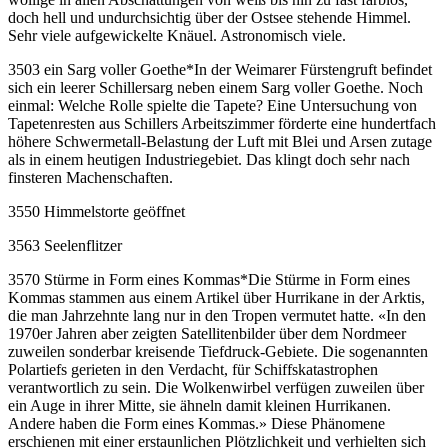
doch hell und undurchsichtig über der Ostsee stehende Himmel.
Sehr viele aufgewickelte Knäuel. Astronomisch viele.
3503 ein Sarg voller Goethe
*
In der Weimarer Fürstengruft befindet
sich ein leerer Schillersarg neben einem Sarg voller Goethe. Noch
einmal: Welche Rolle spielte die Tapete? Eine Untersuchung von
Tapetenresten aus Schillers Arbeitszimmer förderte eine hundertfach
höhere Schwermetall-Belastung der Luft mit Blei und Arsen zutage
als in einem heutigen Industriegebiet. Das klingt doch sehr nach
finsteren Machenschaften.
3550 Himmelstorte geöffnet
3563 Seelenflitzer
3570 Stürme in Form eines Kommas
*
Die Stürme in Form eines
Kommas stammen aus einem Artikel über Hurrikane in der Arktis,
die man Jahrzehnte lang nur in den Tropen vermutet hatte. «In den
1970er Jahren aber zeigten Satellitenbilder über dem Nordmeer
zuweilen sonderbar kreisende Tiefdruck-Gebiete. Die sogenannten
Polartiefs gerieten in den Verdacht, für Schiffskatastrophen
verantwortlich zu sein. Die Wolkenwirbel verfügen zuweilen über
ein Auge in ihrer Mitte, sie ähneln damit kleinen Hurrikanen.
Andere haben die Form eines Kommas.» Diese Phänomene
erschienen mit einer erstaunlichen Plötzlichkeit und verhielten sich