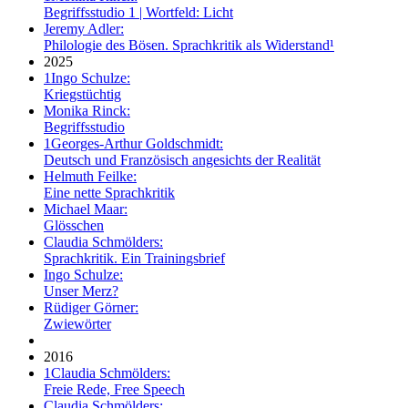
Begriffsstudio 1 | Wortfeld: Licht
Jeremy Adler:
Philologie des Bösen. Sprachkritik als Widerstand¹
2025
1
Ingo Schulze:
Kriegstüchtig
Monika Rinck:
Begriffsstudio
1
Georges-Arthur Goldschmidt:
Deutsch und Französisch angesichts der Realität
Helmuth Feilke:
Eine nette Sprachkritik
Michael Maar:
Glösschen
Claudia Schmölders:
Sprachkritik. Ein Trainingsbrief
Ingo Schulze:
Unser Merz?
Rüdiger Görner:
Zwiewörter
2016
1
Claudia Schmölders:
Freie Rede, Free Speech
Claudia Schmölders: