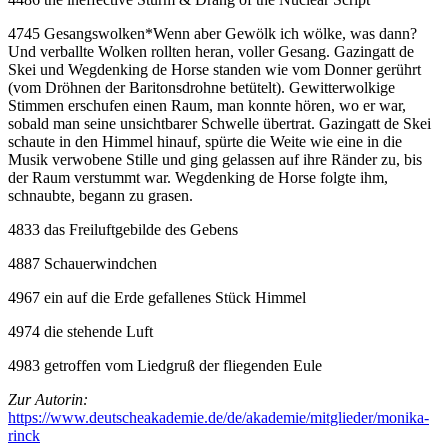
4745 Gesangswolken
*
Wenn aber Gewölk ich wölke, was dann?
Und verballte Wolken rollten heran, voller Gesang. Gazingatt de
Skei und Wegdenking de Horse standen wie vom Donner gerührt
(vom Dröhnen der Baritonsdrohne betütelt). Gewitterwolkige
Stimmen erschufen einen Raum, man konnte hören, wo er war,
sobald man seine unsichtbarer Schwelle übertrat. Gazingatt de Skei
schaute in den Himmel hinauf, spürte die Weite wie eine in die
Musik verwobene Stille und ging gelassen auf ihre Ränder zu, bis
der Raum verstummt war. Wegdenking de Horse folgte ihm,
schnaubte, begann zu grasen.
4833 das Freiluftgebilde des Gebens
4887 Schauerwindchen
4967 ein auf die Erde gefallenes Stück Himmel
4974 die stehende Luft
4983 getroffen vom Liedgruß der fliegenden Eule
Zur Autorin:
https://www.deutscheakademie.de/de/akademie/mitglieder/monika-
rinck