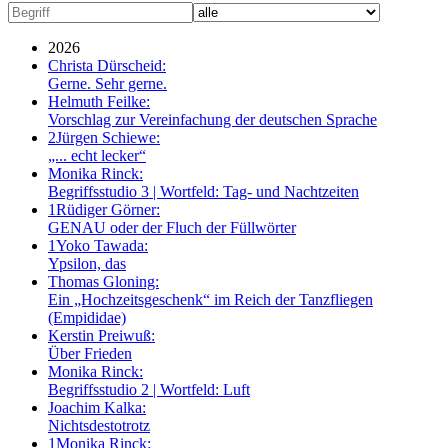
2026
Christa Dürscheid:
Gerne. Sehr gerne.
Helmuth Feilke:
Vorschlag zur Vereinfachung der deutschen Sprache
2
Jürgen Schiewe:
„... echt lecker“
Monika Rinck:
Begriffsstudio 3 | Wortfeld: Tag- und Nachtzeiten
1
Rüdiger Görner:
GENAU oder der Fluch der Füllwörter
1
Yoko Tawada:
Ypsilon, das
Thomas Gloning:
Ein „Hochzeitsgeschenk“ im Reich der Tanzfliegen
(Empididae)
Kerstin Preiwuß:
Über Frieden
Monika Rinck:
Begriffsstudio 2 | Wortfeld: Luft
Joachim Kalka:
Nichtsdestotrotz
1
Monika Rinck: