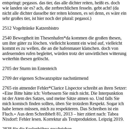
entspringt: pegasos. das tier, das alle dichter reiten, heißt es. doch
wie landen sie es? ach, die zerbrechlichen fesseln. gebt acht! (da
nicht alle dichter dasselbe tier reiten können, es sei denn, es wäre ein
sehr großes tier, ist hier noch der plural: pegasoi.)
2512 Vogeltränke Katzenbistro
2540 Bewegtheit im Thesenhafen
*
da kommen die großen thesen,
um ihre güter zu löschen. vielleicht kommt ein wind auf, vielleicht
kommt es zu wellen, die an die hafenmauer klatschen. doch von
anfeuernden rufen begleitet, würden trotz der unwirtlichen witterung
weiterhin thesen gelöscht.
2705 der Sturm im Ententeich
2709 der eigenen Schwanzspitze nachstürmend
2765 ein atmender Fehler
*
Clarice Lispector schreibt an ihren Setzer:
«Eine Bitte hätte ich: Verbessern Sie mich nicht. Die Interpunktion
ist der Atem des Satzes, und meine Sätze atmen so. Und falls Sie
mich komisch finden sollten, üben Sie trotzdem Respekt. Sogar ich
habe lernen müssen, mich zu respektieren. Das Schreiben ist ein
Fluch.» Aus dem Schreibheft 81, 2013 – hier zitiert nach: Tabea
Nixdorf: Fehler lesen. Korrektur als Textproduktion. Leipzig 2019.
2838 für die Seelenbühne geschrieben