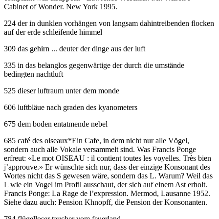
Cabinet of Wonder. New York 1995.
224 der in dunklen vorhängen von langsam dahintreibenden flocken
auf der erde schleifende himmel
309 das gehirn ... deuter der dinge aus der luft
335 in das belanglos gegenwärtige der durch die umstände
bedingten nachtluft
525 dieser luftraum unter dem monde
606 luftbläue nach graden des kyanometers
675 dem boden entatmende nebel
685 café des oiseaux
*
Ein Cafe, in dem nicht nur alle Vögel,
sondern auch alle Vokale versammelt sind. Was Francis Ponge
erfreut: «Le mot OISEAU : il contient toutes les voyelles. Très bien
j’approuve.» Er wünschte sich nur, dass der einzige Konsonant des
Wortes nicht das S gewesen wäre, sondern das L. Warum? Weil das
L wie ein Vogel im Profil ausschaut, der sich auf einem Ast erholt.
Francis Ponge: La Rage de l’expression. Mermod, Lausanne 1952.
Siehe dazu auch: Pension Khnopff, die Pension der Konsonanten.
784 flügelloser taucher vom feuerland