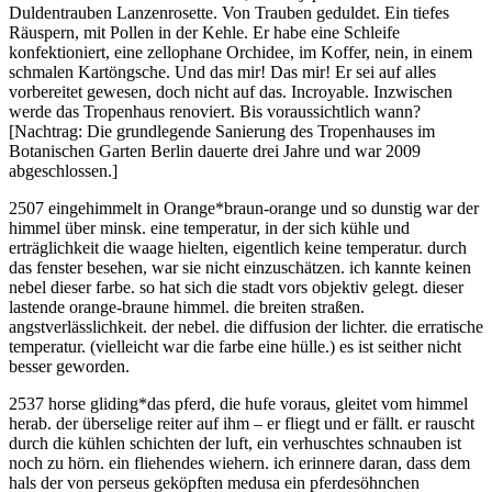
Duldentrauben Lanzenrosette. Von Trauben geduldet. Ein tiefes
Räuspern, mit Pollen in der Kehle. Er habe eine Schleife
konfektioniert, eine zellophane Orchidee, im Koffer, nein, in einem
schmalen Kartöngsche. Und das mir! Das mir! Er sei auf alles
vorbereitet gewesen, doch nicht auf das. Incroyable. Inzwischen
werde das Tropenhaus renoviert. Bis voraussichtlich wann?
[Nachtrag: Die grundlegende Sanierung des Tropenhauses im
Botanischen Garten Berlin dauerte drei Jahre und war 2009
abgeschlossen.]
2507 eingehimmelt in Orange
*
braun-orange und so dunstig war der
himmel über minsk. eine temperatur, in der sich kühle und
erträglichkeit die waage hielten, eigentlich keine temperatur. durch
das fenster besehen, war sie nicht einzuschätzen. ich kannte keinen
nebel dieser farbe. so hat sich die stadt vors objektiv gelegt. dieser
lastende orange-braune himmel. die breiten straßen.
angstverlässlichkeit. der nebel. die diffusion der lichter. die erratische
temperatur. (vielleicht war die farbe eine hülle.) es ist seither nicht
besser geworden.
2537 horse gliding
*
das pferd, die hufe voraus, gleitet vom himmel
herab. der überselige reiter auf ihm – er fliegt und er fällt. er rauscht
durch die kühlen schichten der luft, ein verhuschtes schnauben ist
noch zu hörn. ein fliehendes wiehern. ich erinnere daran, dass dem
hals der von perseus geköpften medusa ein pferdesöhnchen