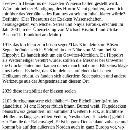
Leere» im Thesaurus der Exakten Wissenschaften gestellt wird.
Wäre mir bei der Bändigung des Horror Vacui geholfen, wenn ich
mir über das Verhältnis des Raumes zu seinem Inhalt klarer würde?
Definitiv. (Der Thesaurus der Exakten Wissenschaften,
herausgegeben von Michel Serres und Nayla Farouki, erschien im
Jahr 2001 in der Übersetzung von Michael Bischoff und Ulrike
Bischoff in Frankfurt am Main.)
1913 das kirchlein zum bösen segen
*
Das Kirchlein zum Bösen
Segen befindet sich in Südtirol, in der Nähe von Meran, bei St.
Hippolyt. Es handelt sich um ein Gewitter-Kirchlein. Da Hippolyt
als Wetterheiliger verehrt wurde, sollten die Messner bei Unwetter
die Glocke läuten und kamen dabei manchmal durch Blitzeinschläge
ums Leben. Es heißt, das Kirchlein sei auf einem keltischen
Heiligtum erbaut, es fanden sich außerdem Speerspitzen und andere
Werkzeuge aus der Jungsteinzeit an diesem Ort.
2039 diese instabilität der blassen seelen
2103 durchgemauserte eichelhäher
*
«Der Eichelhäher (gárrulus
glandárius; 34 cm; Körper rötlich braun, Bürzel weiß, Flügeldecken
blauschwarz gebändert, mit auffallend weißem Fleck, aufrichtbare
‹Holle› aus längsgestreiften Federn; Nesthocker; Teilzieher) gehört
zur Familie der Rabenvögel. Er ist in ganz Deutschland zuhause und
kommt bis auf den äußersten Norden auch in ganz Europa vor, wo