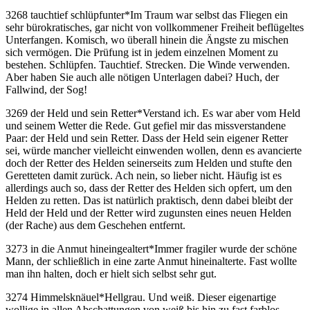
3268 tauchtief schlüpfunter
*
Im Traum war selbst das Fliegen ein
sehr bürokratisches, gar nicht von vollkommener Freiheit beflügeltes
Unterfangen. Komisch, wo überall hinein die Ängste zu mischen
sich vermögen. Die Prüfung ist in jedem einzelnen Moment zu
bestehen. Schlüpfen. Tauchtief. Strecken. Die Winde verwenden.
Aber haben Sie auch alle nötigen Unterlagen dabei? Huch, der
Fallwind, der Sog!
3269 der Held und sein Retter
*
Verstand ich. Es war aber vom Held
und seinem Wetter die Rede. Gut gefiel mir das missverstandene
Paar: der Held und sein Retter. Dass der Held sein eigener Retter
sei, würde mancher vielleicht einwenden wollen, denn es avancierte
doch der Retter des Helden seinerseits zum Helden und stufte den
Geretteten damit zurück. Ach nein, so lieber nicht. Häufig ist es
allerdings auch so, dass der Retter des Helden sich opfert, um den
Helden zu retten. Das ist natürlich praktisch, denn dabei bleibt der
Held der Held und der Retter wird zugunsten eines neuen Helden
(der Rache) aus dem Geschehen entfernt.
3273 in die Anmut hineingealtert
*
Immer fragiler wurde der schöne
Mann, der schließlich in eine zarte Anmut hineinalterte. Fast wollte
man ihn halten, doch er hielt sich selbst sehr gut.
3274 Himmelsknäuel
*
Hellgrau. Und weiß. Dieser eigenartige
wollige in allen Abschattungen von weiß bis hin zu fast farblos,