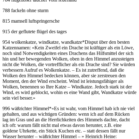
788 fackeln ohne sturm
815 mamsell luftspringersche
915 der geflutete flügel des tages
954 wolkenkatze, windkatze, wandkatze
*
Disput über den besten
Katzennamen: «Kein Zweifel ein Drache ist kräftiger als ein Löwe,
noch sind Notwendigkeiten eines Drachens das Hilfsmittel der sich
hin und her bewegenden Wolken, oben in den Himmel anzusteigen
nicht die Wolken, die vortrefflicher als ein Drache sind? Sie würden
verbessern Aufruf es Wolkenkatze. – Es ist zutreffend, daß die
Wolken den Himmel bedecken können, aber sie zerstreuen den
Moment, den der Wind erscheint. Wind ist leistungsfähiger als
Wolken, benennen so Ihre Katze – Windkatze. Jedoch stark ist der
Wind, es wird geblockt, wohin es eine Wand gibt, Wandkatze würde
sein viel besser.»
996 wäßrichter Himmel
*
«Es ist wahr, vom Himmel hab ich nie viel
gehalten, und aus wichtigen Gründen: wenn ich auf dem Rücken
lag im Gras und an die Herrlichkeiten des Himmels dachte, dacht
ich oft: warum fällt nicht mal etwas davon herunter, z.B. eine
goldene Uhrkette, ein Stück Kuchen etc. – statt dessen fällt nur
Wasser herunter – wäßrichter Himmel – » Heinrich Heine: