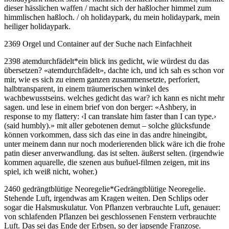
dieser hässlichen waffen / macht sich der haßlocher himmel zum
himmlischen haßloch. / oh holidaypark, du mein holidaypark, mein
heiliger holidaypark.
2369 Orgel und Container auf der Suche nach Einfachheit
2398 atemdurchfädelt
*
ein blick ins gedicht, wie würdest du das
übersetzen? «atemdurchfädelt», dachte ich, und ich sah es schon vor
mir, wie es sich zu einem ganzen zusammensetzte, perforiert,
halbtransparent, in einem träumerischen winkel des
wachbewusstseins. welches gedicht das war? ich kann es nicht mehr
sagen. und lese in einem brief von don berger: «Ashbery, in
response to my flattery: ‹I can translate him faster than I can type.›
(said humbly).» mit aller gebotenen demut – solche glücksfunde
können vorkommen, dass sich das eine in das andre hineingibt,
unter meinem dann nur noch moderierenden blick wäre ich die frohe
patin dieser anverwandlung. das ist selten. äußerst selten. (irgendwie
kommen aquarelle, die szenen aus buñuel-filmen zeigen, mit ins
spiel, ich weiß nicht, woher.)
2460 gedrängtblütige Neoregelie
*
Gedrängtblütige Neoregelie.
Stehende Luft, irgendwas am Kragen weiten. Den Schlips oder
sogar die Halsmuskulatur. Von Pflanzen verbrauchte Luft, genauer:
von schlafenden Pflanzen bei geschlossenen Fenstern verbrauchte
Luft. Das sei das Ende der Erbsen, so der japsende Franzose.