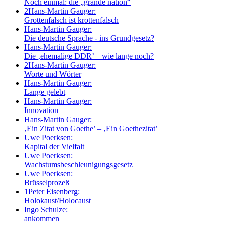
Noch einmal: die „grande nation“
2
Hans-Martin Gauger:
Grottenfalsch ist krottenfalsch
Hans-Martin Gauger:
Die deutsche Sprache - ins Grundgesetz?
Hans-Martin Gauger:
Die ‚ehemalige DDR’ – wie lange noch?
2
Hans-Martin Gauger:
Worte und Wörter
Hans-Martin Gauger:
Lange gelebt
Hans-Martin Gauger:
Innovation
Hans-Martin Gauger:
‚Ein Zitat von Goethe’ – ‚Ein Goethezitat’
Uwe Poerksen:
Kapital der Vielfalt
Uwe Poerksen:
Wachstumsbeschleunigungsgesetz
Uwe Poerksen:
Brüsselprozeß
1
Peter Eisenberg:
Holokaust/Holocaust
Ingo Schulze:
ankommen