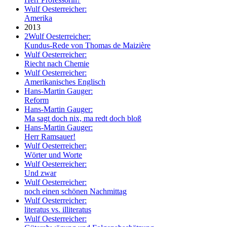
Wulf Oesterreicher:
Amerika
2013
2
Wulf Oesterreicher:
Kundus-Rede von Thomas de Maizière
Wulf Oesterreicher:
Riecht nach Chemie
Wulf Oesterreicher:
Amerikanisches Englisch
Hans-Martin Gauger:
Reform
Hans-Martin Gauger:
Ma sagt doch nix, ma redt doch bloß
Hans-Martin Gauger:
Herr Ramsauer!
Wulf Oesterreicher:
Wörter und Worte
Wulf Oesterreicher:
Und zwar
Wulf Oesterreicher:
noch einen schönen Nachmittag
Wulf Oesterreicher:
literatus vs. illiteratus
Wulf Oesterreicher: