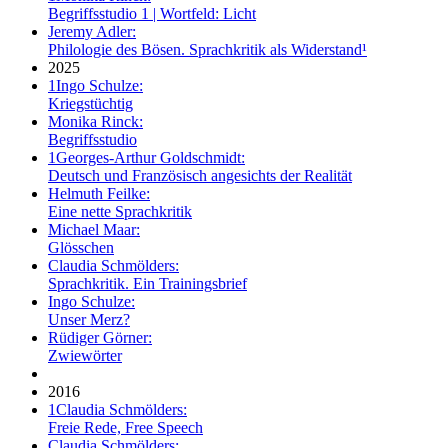
Begriffsstudio 1 | Wortfeld: Licht
Jeremy Adler:
Philologie des Bösen. Sprachkritik als Widerstand¹
2025
1
Ingo Schulze:
Kriegstüchtig
Monika Rinck:
Begriffsstudio
1
Georges-Arthur Goldschmidt:
Deutsch und Französisch angesichts der Realität
Helmuth Feilke:
Eine nette Sprachkritik
Michael Maar:
Glösschen
Claudia Schmölders:
Sprachkritik. Ein Trainingsbrief
Ingo Schulze:
Unser Merz?
Rüdiger Görner:
Zwiewörter
2016
1
Claudia Schmölders:
Freie Rede, Free Speech
Claudia Schmölders: