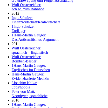
Güterabwägung und Folgenabschätzung
Wulf Oesterreicher:
ach so, zum Bahnhof
2012
Ingo Schulze:
Finanzwirtschaft/Realwirtschaft
1
Ingo Schulze:
Endlager
1
Hans-Martin Gauger:
Das Antisemitismus-Argument
2011
Wulf Oesterreicher:
sprachlich – linguistisch
Wulf Oesterreicher:
Bomben-Bastler
1
Hans-Martin Gauger:
Englisches im Deutschen
Hans-Martin Gauger:
Evidenzbasierte Medizin
3
Joachim Kalka:
upps/hoppla
Peter von Matt:
Neophyten, sprachliche
2010
1
Hans-Martin Gauger: