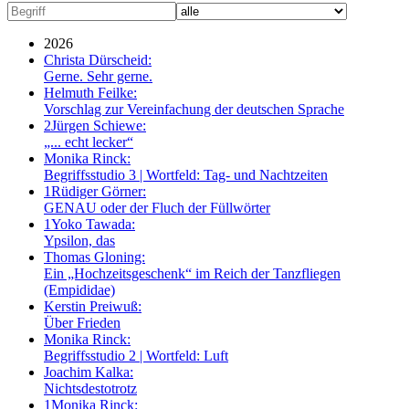
2026
Christa Dürscheid:
Gerne. Sehr gerne.
Helmuth Feilke:
Vorschlag zur Vereinfachung der deutschen Sprache
2
Jürgen Schiewe:
„... echt lecker“
Monika Rinck:
Begriffsstudio 3 | Wortfeld: Tag- und Nachtzeiten
1
Rüdiger Görner:
GENAU oder der Fluch der Füllwörter
1
Yoko Tawada:
Ypsilon, das
Thomas Gloning:
Ein „Hochzeitsgeschenk“ im Reich der Tanzfliegen
(Empididae)
Kerstin Preiwuß:
Über Frieden
Monika Rinck:
Begriffsstudio 2 | Wortfeld: Luft
Joachim Kalka:
Nichtsdestotrotz
1
Monika Rinck: