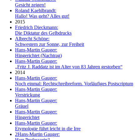
Gesicht zeigen!
Roland Kaehlbrandt:
Hallo! Was geht? Alles gut!
2015
Friedrich Dieckmann:
Die Diktatur des Gelbdrucks
Albrecht Schöne:
Schwestern zur Sonne, zur Freiheit
Hans-Martin Gauger:
Hingerichtet (Nachtrag)
Hans-Martin Gauger:
„Fritz J. Raddatz ist im Alter von 83 Jahren gestorben“
2014
Hans-Martin Gauger:
Noch einmal: Rechtschreibreform. Vorläufiges Postscriptum
Hans-Martin Gauger:
Verstrickung
Hans-Martin Gauger:
Gräuel
Hans-Martin Gauger:
Hingerichtet
Hans-Martin Gauger:
Etymologie führt leicht in die Irre
2
Hans-Martin Gauger:
Herr Professorin?