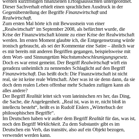
werden kurzfristigen finanziellen Erfolgsaussichten untergeordnet.
Dieser Sachverhalt erhielt einen sprachlichen Ausdruck in der
Gegenüberstellung der Begriffe
Finanzwirtschaft
und
Realwirtschaft
.
Zum ersten Mal hörte ich mit Bewusstsein von einer
„Realwirtschaft“ im September 2008, als befürchtet wurde, die
Krise der Finanzwirtschaft könnte zu einer Krise der Realwirtschaft
werden. Im ersten Moment glaubte ich, die Entgegensetzung würde
ironisch gebraucht, als sei der Kommentar eine Satire – ähnlich war
es mir bereits mit anderen Begriffen gegangen, beispielsweise mit
dem Wort- und Sinnungetüm
Wachstumsbeschleunigungsgesetz
.
Doch es war ernst gemeint. Der Begriff
Realwirtschaft
wirft ein
geradezu unheimlich zu nennendes Schlaglicht auf den Begriff
Finanzwirtschaft
. Das heißt doch: Die Finanzwirtschaft ist nicht
real, sie ist keine reale Wirtschaft. Aber was ist sie denn dann, da sie
doch dem realen Leben offenbar mehr Schaden zufügen kann als
alles andere?
Der Begriff
Realität
leitet sich vom lateinischen
res
her, das Ding,
die Sache, die Angelegenheit. „Real ist, was in re, nicht bloß in
intellectu besteht“, heißt es in Rudolf Eislers „Wörterbuch der
philosophischen Begriffe“.
Im Deutschen haben wir außer dem Begriff
Realität
für das, was ist,
noch den Begriff
Wirklichkeit
. Zu dem Substantiv gibt es im
Deutschen ein Verb, das transitiv, also auf ein Objekt bezogen,
verwendet werden kann.