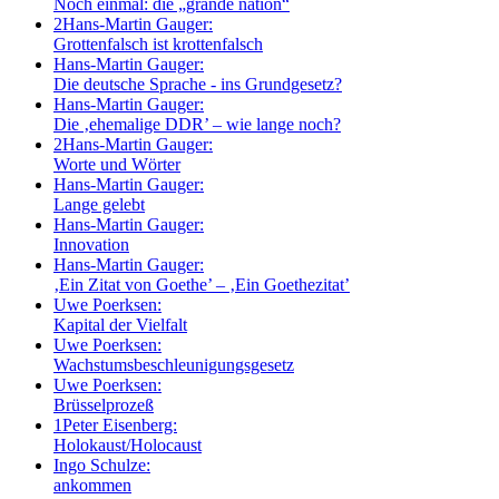
Noch einmal: die „grande nation“
2
Hans-Martin Gauger:
Grottenfalsch ist krottenfalsch
Hans-Martin Gauger:
Die deutsche Sprache - ins Grundgesetz?
Hans-Martin Gauger:
Die ‚ehemalige DDR’ – wie lange noch?
2
Hans-Martin Gauger:
Worte und Wörter
Hans-Martin Gauger:
Lange gelebt
Hans-Martin Gauger:
Innovation
Hans-Martin Gauger:
‚Ein Zitat von Goethe’ – ‚Ein Goethezitat’
Uwe Poerksen:
Kapital der Vielfalt
Uwe Poerksen:
Wachstumsbeschleunigungsgesetz
Uwe Poerksen:
Brüsselprozeß
1
Peter Eisenberg:
Holokaust/Holocaust
Ingo Schulze:
ankommen