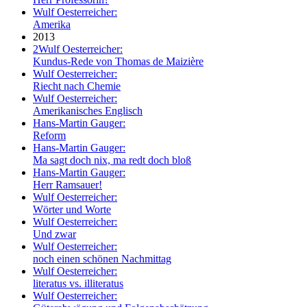
Wulf Oesterreicher:
Amerika
2013
2
Wulf Oesterreicher:
Kundus-Rede von Thomas de Maizière
Wulf Oesterreicher:
Riecht nach Chemie
Wulf Oesterreicher:
Amerikanisches Englisch
Hans-Martin Gauger:
Reform
Hans-Martin Gauger:
Ma sagt doch nix, ma redt doch bloß
Hans-Martin Gauger:
Herr Ramsauer!
Wulf Oesterreicher:
Wörter und Worte
Wulf Oesterreicher:
Und zwar
Wulf Oesterreicher:
noch einen schönen Nachmittag
Wulf Oesterreicher:
literatus vs. illiteratus
Wulf Oesterreicher: