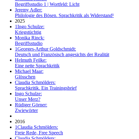
Begriffsstudio 1 | Wortfeld: Licht
Jeremy Adler:
Philologie des Bösen. Sprachkritik als Widerstand¹
2025
1
Ingo Schulze:
Kriegstüchtig
Monika Rinck:
Begriffsstudio
1
Georges-Arthur Goldschmidt:
Deutsch und Französisch angesichts der Realität
Helmuth Feilke:
Eine nette Sprachkritik
Michael Maar:
Glösschen
Claudia Schmölders:
Sprachkritik. Ein Trainingsbrief
Ingo Schulze:
Unser Merz?
Rüdiger Görner:
Zwiewörter
2016
1
Claudia Schmölders:
Freie Rede, Free Speech
Claudia Schmölders: