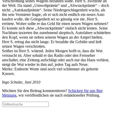
Verschrottung seines Wagens bezahlen sollte. Herr S. zweifelte an
der Welt. Da stand „Umweltprämie“ und „Abwrackprämie“ – doch
nicht: „Autokaufprämie“. Seine Niedergeschlagenheit wuchs, als
ihn sein Vermieter fragte, ob er sich nicht endlich ein neues Auto
kaufen wolle, die Gelegenheit sei so günstig wie nie. Herr S.
errötete. Woher sollte er das Geld für einen neuen Wagen nehmen?
Er konnte sich diese „Abwrackprämie“ einfach nicht leisten. Seine
Nachbarn taxierten ihn zunehmend skeptisch, Autofahrer schüttelten
den Kopf, wenn sie neben seinem Wagen an der Ampel hielten.
Herr S. ertrug das nicht lange. Er bezahlte die Gebühr und ließ
seinen Wagen verschrotten.
Seither ist Herr S. wütend. Jeden Morgen hofft er, dass die Wut
verraucht ist. Aber sobald er das Radio oder den Fernseher
anschaltet, eine Zeitung aufschlägt oder auch nur das Haus verlässt,
steigt die Wut wieder in ihm auf, jeden Tag aufs Neue.
Merke: Entleerte Worte sind noch viel schlimmer als geleerte
Kassen.
Ingo Schulze, Juni 2010
Möchten Sie den Beitrag kommentieren?
Schicken Sie uns Ihre
Meinung
, wir veröffentlichen sie nach redaktioneller Prüfung.