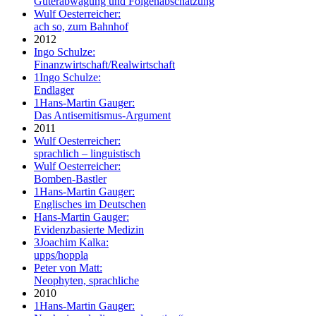
Güterabwägung und Folgenabschätzung
Wulf Oesterreicher:
ach so, zum Bahnhof
2012
Ingo Schulze:
Finanzwirtschaft/Realwirtschaft
1
Ingo Schulze:
Endlager
1
Hans-Martin Gauger:
Das Antisemitismus-Argument
2011
Wulf Oesterreicher:
sprachlich – linguistisch
Wulf Oesterreicher:
Bomben-Bastler
1
Hans-Martin Gauger:
Englisches im Deutschen
Hans-Martin Gauger:
Evidenzbasierte Medizin
3
Joachim Kalka:
upps/hoppla
Peter von Matt:
Neophyten, sprachliche
2010
1
Hans-Martin Gauger: