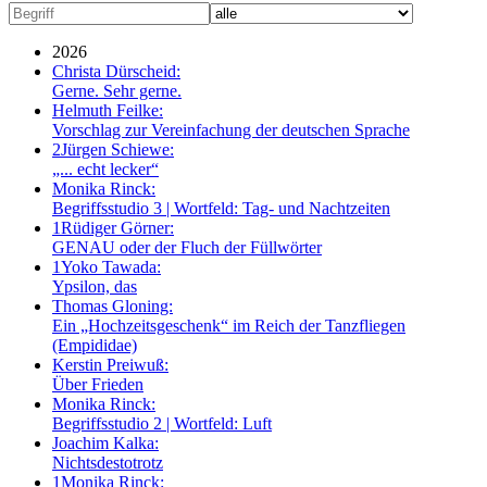
2026
Christa Dürscheid:
Gerne. Sehr gerne.
Helmuth Feilke:
Vorschlag zur Vereinfachung der deutschen Sprache
2
Jürgen Schiewe:
„... echt lecker“
Monika Rinck:
Begriffsstudio 3 | Wortfeld: Tag- und Nachtzeiten
1
Rüdiger Görner:
GENAU oder der Fluch der Füllwörter
1
Yoko Tawada:
Ypsilon, das
Thomas Gloning:
Ein „Hochzeitsgeschenk“ im Reich der Tanzfliegen
(Empididae)
Kerstin Preiwuß:
Über Frieden
Monika Rinck:
Begriffsstudio 2 | Wortfeld: Luft
Joachim Kalka:
Nichtsdestotrotz
1
Monika Rinck: