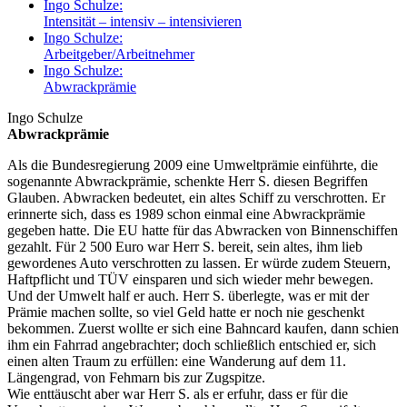
Ingo Schulze:
Intensität – intensiv – intensivieren
Ingo Schulze:
Arbeitgeber/Arbeitnehmer
Ingo Schulze:
Abwrackprämie
Ingo Schulze
Abwrackprämie
Als die Bundesregierung 2009 eine Umweltprämie einführte, die
sogenannte Abwrackprämie, schenkte Herr S. diesen Begriffen
Glauben. Abwracken bedeutet, ein altes Schiff zu verschrotten. Er
erinnerte sich, dass es 1989 schon einmal eine Abwrackprämie
gegeben hatte. Die EU hatte für das Abwracken von Binnenschiffen
gezahlt. Für 2 500 Euro war Herr S. bereit, sein altes, ihm lieb
gewordenes Auto verschrotten zu lassen. Er würde zudem Steuern,
Haftpflicht und TÜV einsparen und sich wieder mehr bewegen.
Und der Umwelt half er auch. Herr S. überlegte, was er mit der
Prämie machen sollte, so viel Geld hatte er noch nie geschenkt
bekommen. Zuerst wollte er sich eine Bahncard kaufen, dann schien
ihm ein Fahrrad angebrachter; doch schließlich entschied er, sich
einen alten Traum zu erfüllen: eine Wanderung auf dem 11.
Längengrad, von Fehmarn bis zur Zugspitze.
Wie enttäuscht aber war Herr S. als er erfuhr, dass er für die