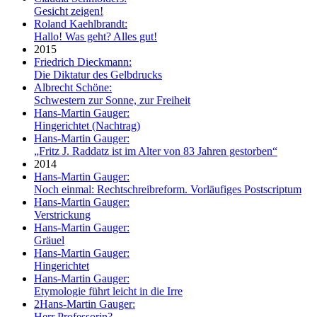
Gesicht zeigen!
Roland Kaehlbrandt:
Hallo! Was geht? Alles gut!
2015
Friedrich Dieckmann:
Die Diktatur des Gelbdrucks
Albrecht Schöne:
Schwestern zur Sonne, zur Freiheit
Hans-Martin Gauger:
Hingerichtet (Nachtrag)
Hans-Martin Gauger:
„Fritz J. Raddatz ist im Alter von 83 Jahren gestorben“
2014
Hans-Martin Gauger:
Noch einmal: Rechtschreibreform. Vorläufiges Postscriptum
Hans-Martin Gauger:
Verstrickung
Hans-Martin Gauger:
Gräuel
Hans-Martin Gauger:
Hingerichtet
Hans-Martin Gauger:
Etymologie führt leicht in die Irre
2
Hans-Martin Gauger:
Herr Professorin?