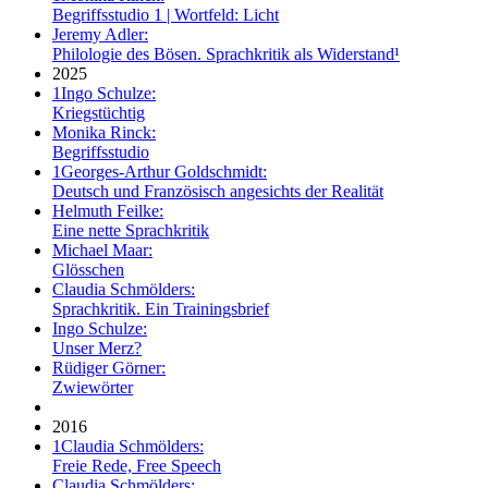
Begriffsstudio 1 | Wortfeld: Licht
Jeremy Adler:
Philologie des Bösen. Sprachkritik als Widerstand¹
2025
1
Ingo Schulze:
Kriegstüchtig
Monika Rinck:
Begriffsstudio
1
Georges-Arthur Goldschmidt:
Deutsch und Französisch angesichts der Realität
Helmuth Feilke:
Eine nette Sprachkritik
Michael Maar:
Glösschen
Claudia Schmölders:
Sprachkritik. Ein Trainingsbrief
Ingo Schulze:
Unser Merz?
Rüdiger Görner:
Zwiewörter
2016
1
Claudia Schmölders:
Freie Rede, Free Speech
Claudia Schmölders: