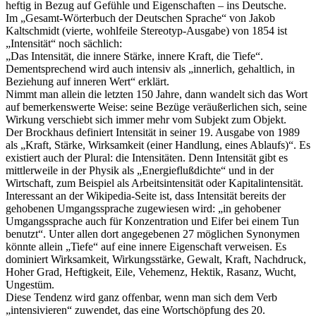
heftig in Bezug auf Gefühle und Eigenschaften – ins Deutsche.
Im „Gesamt-Wörterbuch der Deutschen Sprache“ von Jakob
Kaltschmidt (vierte, wohlfeile Stereotyp-Ausgabe) von 1854 ist
„Intensität“ noch sächlich:
„Das Intensität, die innere Stärke, innere Kraft, die Tiefe“.
Dementsprechend wird auch intensiv als „innerlich, gehaltlich, in
Beziehung auf inneren Wert“ erklärt.
Nimmt man allein die letzten 150 Jahre, dann wandelt sich das Wort
auf bemerkenswerte Weise: seine Bezüge veräußerlichen sich, seine
Wirkung verschiebt sich immer mehr vom Subjekt zum Objekt.
Der Brockhaus definiert Intensität in seiner 19. Ausgabe von 1989
als „Kraft, Stärke, Wirksamkeit (einer Handlung, eines Ablaufs)“. Es
existiert auch der Plural: die Intensitäten. Denn Intensität gibt es
mittlerweile in der Physik als „Energieflußdichte“ und in der
Wirtschaft, zum Beispiel als Arbeitsintensität oder Kapitalintensität.
Interessant an der Wikipedia-Seite ist, dass Intensität bereits der
gehobenen Umgangssprache zugewiesen wird: „in gehobener
Umgangssprache auch für Konzentration und Eifer bei einem Tun
benutzt“. Unter allen dort angegebenen 27 möglichen Synonymen
könnte allein „Tiefe“ auf eine innere Eigenschaft verweisen. Es
dominiert Wirksamkeit, Wirkungsstärke, Gewalt, Kraft, Nachdruck,
Hoher Grad, Heftigkeit, Eile, Vehemenz, Hektik, Rasanz, Wucht,
Ungestüm.
Diese Tendenz wird ganz offenbar, wenn man sich dem Verb
„intensivieren“ zuwendet, das eine Wortschöpfung des 20.