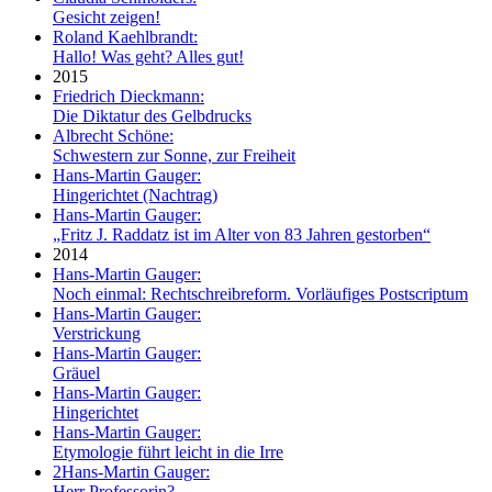
Gesicht zeigen!
Roland Kaehlbrandt:
Hallo! Was geht? Alles gut!
2015
Friedrich Dieckmann:
Die Diktatur des Gelbdrucks
Albrecht Schöne:
Schwestern zur Sonne, zur Freiheit
Hans-Martin Gauger:
Hingerichtet (Nachtrag)
Hans-Martin Gauger:
„Fritz J. Raddatz ist im Alter von 83 Jahren gestorben“
2014
Hans-Martin Gauger:
Noch einmal: Rechtschreibreform. Vorläufiges Postscriptum
Hans-Martin Gauger:
Verstrickung
Hans-Martin Gauger:
Gräuel
Hans-Martin Gauger:
Hingerichtet
Hans-Martin Gauger:
Etymologie führt leicht in die Irre
2
Hans-Martin Gauger:
Herr Professorin?