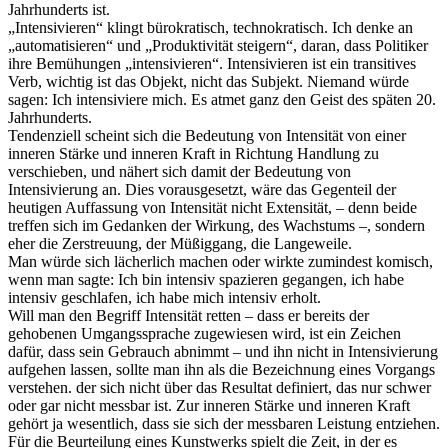
Jahrhunderts ist.
„Intensivieren“ klingt bürokratisch, technokratisch. Ich denke an
„automatisieren“ und „Produktivität steigern“, daran, dass Politiker
ihre Bemühungen „intensivieren“. Intensivieren ist ein transitives
Verb, wichtig ist das Objekt, nicht das Subjekt. Niemand würde
sagen: Ich intensiviere mich. Es atmet ganz den Geist des späten 20.
Jahrhunderts.
Tendenziell scheint sich die Bedeutung von Intensität von einer
inneren Stärke und inneren Kraft in Richtung Handlung zu
verschieben, und nähert sich damit der Bedeutung von
Intensivierung an. Dies vorausgesetzt, wäre das Gegenteil der
heutigen Auffassung von Intensität nicht Extensität, – denn beide
treffen sich im Gedanken der Wirkung, des Wachstums –, sondern
eher die Zerstreuung, der Müßiggang, die Langeweile.
Man würde sich lächerlich machen oder wirkte zumindest komisch,
wenn man sagte: Ich bin intensiv spazieren gegangen, ich habe
intensiv geschlafen, ich habe mich intensiv erholt.
Will man den Begriff Intensität retten – dass er bereits der
gehobenen Umgangssprache zugewiesen wird, ist ein Zeichen
dafür, dass sein Gebrauch abnimmt – und ihn nicht in Intensivierung
aufgehen lassen, sollte man ihn als die Bezeichnung eines Vorgangs
verstehen. der sich nicht über das Resultat definiert, das nur schwer
oder gar nicht messbar ist. Zur inneren Stärke und inneren Kraft
gehört ja wesentlich, dass sie sich der messbaren Leistung entziehen.
Für die Beurteilung eines Kunstwerks spielt die Zeit, in der es