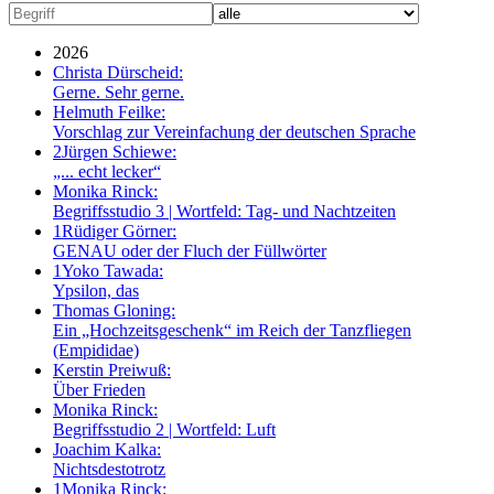
2026
Christa Dürscheid:
Gerne. Sehr gerne.
Helmuth Feilke:
Vorschlag zur Vereinfachung der deutschen Sprache
2
Jürgen Schiewe:
„... echt lecker“
Monika Rinck:
Begriffsstudio 3 | Wortfeld: Tag- und Nachtzeiten
1
Rüdiger Görner:
GENAU oder der Fluch der Füllwörter
1
Yoko Tawada:
Ypsilon, das
Thomas Gloning:
Ein „Hochzeitsgeschenk“ im Reich der Tanzfliegen
(Empididae)
Kerstin Preiwuß:
Über Frieden
Monika Rinck:
Begriffsstudio 2 | Wortfeld: Luft
Joachim Kalka:
Nichtsdestotrotz
1
Monika Rinck: