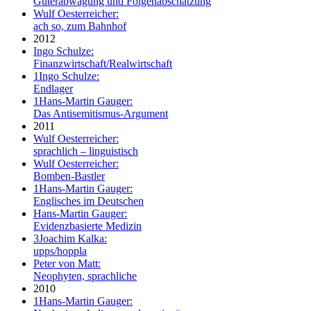
Güterabwägung und Folgenabschätzung
Wulf Oesterreicher:
ach so, zum Bahnhof
2012
Ingo Schulze:
Finanzwirtschaft/Realwirtschaft
1
Ingo Schulze:
Endlager
1
Hans-Martin Gauger:
Das Antisemitismus-Argument
2011
Wulf Oesterreicher:
sprachlich – linguistisch
Wulf Oesterreicher:
Bomben-Bastler
1
Hans-Martin Gauger:
Englisches im Deutschen
Hans-Martin Gauger:
Evidenzbasierte Medizin
3
Joachim Kalka:
upps/hoppla
Peter von Matt:
Neophyten, sprachliche
2010
1
Hans-Martin Gauger: