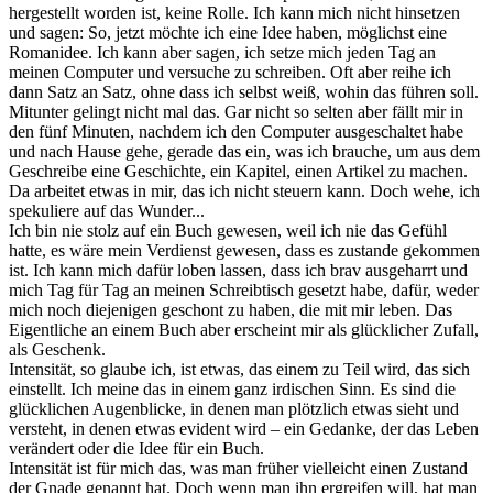
hergestellt worden ist, keine Rolle. Ich kann mich nicht hinsetzen
und sagen: So, jetzt möchte ich eine Idee haben, möglichst eine
Romanidee. Ich kann aber sagen, ich setze mich jeden Tag an
meinen Computer und versuche zu schreiben. Oft aber reihe ich
dann Satz an Satz, ohne dass ich selbst weiß, wohin das führen soll.
Mitunter gelingt nicht mal das. Gar nicht so selten aber fällt mir in
den fünf Minuten, nachdem ich den Computer ausgeschaltet habe
und nach Hause gehe, gerade das ein, was ich brauche, um aus dem
Geschreibe eine Geschichte, ein Kapitel, einen Artikel zu machen.
Da arbeitet etwas in mir, das ich nicht steuern kann. Doch wehe, ich
spekuliere auf das Wunder...
Ich bin nie stolz auf ein Buch gewesen, weil ich nie das Gefühl
hatte, es wäre mein Verdienst gewesen, dass es zustande gekommen
ist. Ich kann mich dafür loben lassen, dass ich brav ausgeharrt und
mich Tag für Tag an meinen Schreibtisch gesetzt habe, dafür, weder
mich noch diejenigen geschont zu haben, die mit mir leben. Das
Eigentliche an einem Buch aber erscheint mir als glücklicher Zufall,
als Geschenk.
Intensität, so glaube ich, ist etwas, das einem zu Teil wird, das sich
einstellt. Ich meine das in einem ganz irdischen Sinn. Es sind die
glücklichen Augenblicke, in denen man plötzlich etwas sieht und
versteht, in denen etwas evident wird – ein Gedanke, der das Leben
verändert oder die Idee für ein Buch.
Intensität ist für mich das, was man früher vielleicht einen Zustand
der Gnade genannt hat. Doch wenn man ihn ergreifen will, hat man