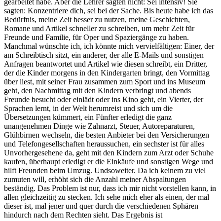
gearbeitet habe. Aber die Lehrer sagten nicht: Sei intensiv! Sie
sagten: Konzentriere dich, sei bei der Sache. Bis heute habe ich das
Bedürfnis, meine Zeit besser zu nutzen, meine Geschichten,
Romane und Artikel schneller zu schreiben, um mehr Zeit für
Freunde und Familie, für Oper und Spaziergänge zu haben.
Manchmal wünschte ich, ich könnte mich vervielfältigen: Einer, der
am Schreibtisch sitzt, ein anderer, der alle E-Mails und sonstigen
Anfragen beantwortet und Artikel wie diesen schreibt, ein Dritter,
der die Kinder morgens in den Kindergarten bringt, den Vormittag
über liest, mit seiner Frau zusammen zum Sport und ins Museum
geht, den Nachmittag mit den Kindern verbringt und abends
Freunde besucht oder einlädt oder ins Kino geht, ein Vierter, der
Sprachen lernt, in der Welt herumreist und sich um die
Übersetzungen kümmert, ein Fünfter erledigt die ganz
unangenehmen Dinge wie Zahnarzt, Steuer, Autoreparaturen,
Glühbirnen wechseln, die besten Anbieter bei den Versicherungen
und Telefongesellschaften heraussuchen, ein sechster ist für alles
Unvorhergesehene da, geht mit den Kindern zum Arzt oder Schuhe
kaufen, überhaupt erledigt er die Einkäufe und sonstigen Wege und
hilft Freunden beim Umzug. Undsoweiter. Da ich keinem zu viel
zumuten will, erhöht sich die Anzahl meiner Abspaltungen
beständig. Das Problem ist nur, dass ich mir nicht vorstellen kann, in
allen gleichzeitig zu stecken. Ich sehe mich eher als einen, der mal
dieser ist, mal jener und quer durch die verschiedenen Sphären
hindurch nach dem Rechten sieht. Das Ergebnis ist