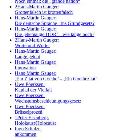
Noch einmal: die „grande nation“
2
Hans-Martin Gauger:
Grottenfalsch ist krottenfalsch
Hans-Martin Gauger:
Die deutsche Sprache - ins Grundgesetz?
Hans-Martin Gauger:
Die ‚ehemalige DDR’ – wie lange noch?
2
Hans-Martin Gauger:
Worte und Wörter
Hans-Martin Gauger:
Lange gelebt
Hans-Martin Gauger:
Innovation
Hans-Martin Gauger:
‚Ein Zitat von Goethe’ – ‚Ein Goethezitat’
Uwe Poerksen:
Kapital der Vielfalt
Uwe Poerksen:
Wachstumsbeschleunigungsgesetz
Uwe Poerksen:
Brüsselprozeß
1
Peter Eisenberg:
Holokaust/Holocaust
Ingo Schulze:
ankommen