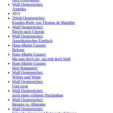
Wulf Oesterreicher:
Amerika
2013
2
Wulf Oesterreicher:
Kundus-Rede von Thomas de Maizière
Wulf Oesterreicher:
Riecht nach Chemie
Wulf Oesterreicher:
Amerikanisches Englisch
Hans-Martin Gauger:
Reform
Hans-Martin Gauger:
Ma sagt doch nix, ma redt doch bloß
Hans-Martin Gauger:
Herr Ramsauer!
Wulf Oesterreicher:
Wörter und Worte
Wulf Oesterreicher:
Und zwar
Wulf Oesterreicher:
noch einen schönen Nachmittag
Wulf Oesterreicher:
literatus vs. illiteratus
Wulf Oesterreicher: