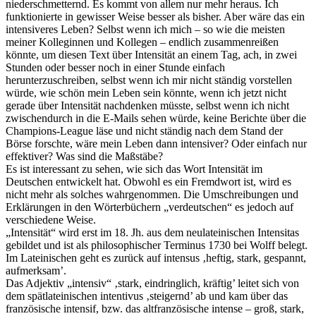
niederschmetternd. Es kommt von allem nur mehr heraus. Ich
funktionierte in gewisser Weise besser als bisher. Aber wäre das ein
intensiveres Leben? Selbst wenn ich mich – so wie die meisten
meiner Kolleginnen und Kollegen – endlich zusammenreißen
könnte, um diesen Text über Intensität an einem Tag, ach, in zwei
Stunden oder besser noch in einer Stunde einfach
herunterzuschreiben, selbst wenn ich mir nicht ständig vorstellen
würde, wie schön mein Leben sein könnte, wenn ich jetzt nicht
gerade über Intensität nachdenken müsste, selbst wenn ich nicht
zwischendurch in die E-Mails sehen würde, keine Berichte über die
Champions-League läse und nicht ständig nach dem Stand der
Börse forschte, wäre mein Leben dann intensiver? Oder einfach nur
effektiver? Was sind die Maßstäbe?
Es ist interessant zu sehen, wie sich das Wort Intensität im
Deutschen entwickelt hat. Obwohl es ein Fremdwort ist, wird es
nicht mehr als solches wahrgenommen. Die Umschreibungen und
Erklärungen in den Wörterbüchern „verdeutschen“ es jedoch auf
verschiedene Weise.
„Intensität“ wird erst im 18. Jh. aus dem neulateinischen Intensitas
gebildet und ist als philosophischer Terminus 1730 bei Wolff belegt.
Im Lateinischen geht es zurück auf intensus ‚heftig, stark, gespannt,
aufmerksam’.
Das Adjektiv „intensiv“ ‚stark, eindringlich, kräftig’ leitet sich von
dem spätlateinischen intentivus ‚steigernd’ ab und kam über das
französische intensif, bzw. das altfranzösische intense – groß, stark,