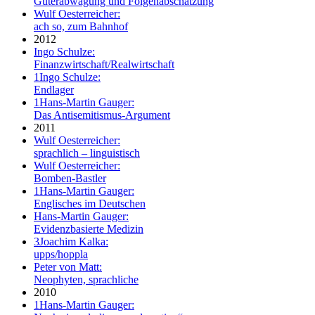
Güterabwägung und Folgenabschätzung
Wulf Oesterreicher:
ach so, zum Bahnhof
2012
Ingo Schulze:
Finanzwirtschaft/Realwirtschaft
1
Ingo Schulze:
Endlager
1
Hans-Martin Gauger:
Das Antisemitismus-Argument
2011
Wulf Oesterreicher:
sprachlich – linguistisch
Wulf Oesterreicher:
Bomben-Bastler
1
Hans-Martin Gauger:
Englisches im Deutschen
Hans-Martin Gauger:
Evidenzbasierte Medizin
3
Joachim Kalka:
upps/hoppla
Peter von Matt:
Neophyten, sprachliche
2010
1
Hans-Martin Gauger: