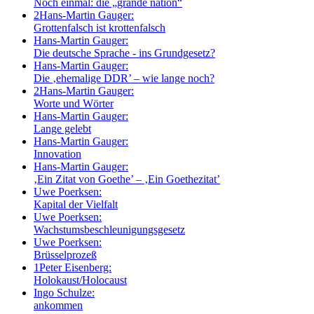
Noch einmal: die „grande nation“
2
Hans-Martin Gauger:
Grottenfalsch ist krottenfalsch
Hans-Martin Gauger:
Die deutsche Sprache - ins Grundgesetz?
Hans-Martin Gauger:
Die ‚ehemalige DDR’ – wie lange noch?
2
Hans-Martin Gauger:
Worte und Wörter
Hans-Martin Gauger:
Lange gelebt
Hans-Martin Gauger:
Innovation
Hans-Martin Gauger:
‚Ein Zitat von Goethe’ – ‚Ein Goethezitat’
Uwe Poerksen:
Kapital der Vielfalt
Uwe Poerksen:
Wachstumsbeschleunigungsgesetz
Uwe Poerksen:
Brüsselprozeß
1
Peter Eisenberg:
Holokaust/Holocaust
Ingo Schulze:
ankommen