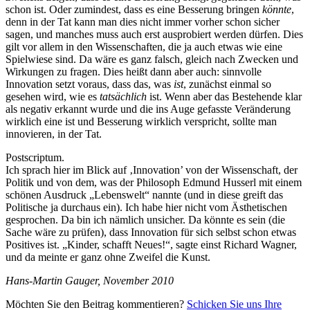
schon ist. Oder zumindest, dass es eine Besserung bringen
könnte
,
denn in der Tat kann man dies nicht immer vorher schon sicher
sagen, und manches muss auch erst ausprobiert werden dürfen. Dies
gilt vor allem in den Wissenschaften, die ja auch etwas wie eine
Spielwiese sind. Da wäre es ganz falsch, gleich nach Zwecken und
Wirkungen zu fragen. Dies heißt dann aber auch: sinnvolle
Innovation setzt voraus, dass das, was
ist
, zunächst einmal so
gesehen wird, wie es
tatsächlich
ist. Wenn aber das Bestehende klar
als negativ erkannt wurde und die ins Auge gefasste Veränderung
wirklich eine ist und Besserung wirklich verspricht, sollte man
innovieren, in der Tat.
Postscriptum.
Ich sprach hier im Blick auf ‚Innovation’ von der Wissenschaft, der
Politik und von dem, was der Philosoph Edmund Husserl mit einem
schönen Ausdruck „Lebenswelt“ nannte (und in diese greift das
Politische ja durchaus ein). Ich habe hier nicht vom Ästhetischen
gesprochen. Da bin ich nämlich unsicher. Da könnte es sein (die
Sache wäre zu prüfen), dass Innovation für sich selbst schon etwas
Positives ist. „Kinder, schafft Neues!“, sagte einst Richard Wagner,
und da meinte er ganz ohne Zweifel die Kunst.
Hans-Martin Gauger, November 2010
Möchten Sie den Beitrag kommentieren?
Schicken Sie uns Ihre