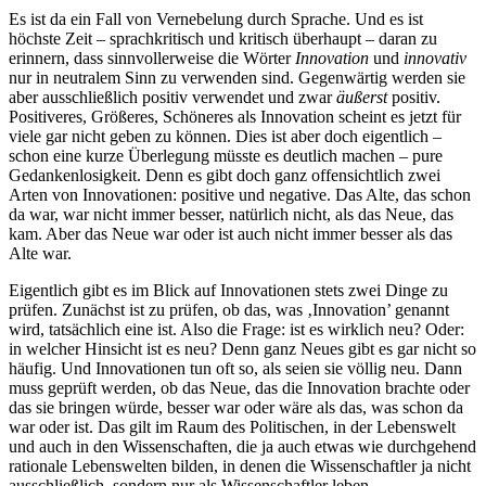
Es ist da ein Fall von Vernebelung durch Sprache. Und es ist
höchste Zeit – sprachkritisch und kritisch überhaupt – daran zu
erinnern, dass sinnvollerweise die Wörter
Innovation
und
innovativ
nur in neutralem Sinn zu verwenden sind. Gegenwärtig werden sie
aber ausschließlich positiv verwendet und zwar
äußerst
positiv.
Positiveres, Größeres, Schöneres als Innovation scheint es jetzt für
viele gar nicht geben zu können. Dies ist aber doch eigentlich –
schon eine kurze Überlegung müsste es deutlich machen – pure
Gedankenlosigkeit. Denn es gibt doch ganz offensichtlich zwei
Arten von Innovationen: positive und negative. Das Alte, das schon
da war, war nicht immer besser, natürlich nicht, als das Neue, das
kam. Aber das Neue war oder ist auch nicht immer besser als das
Alte war.
Eigentlich gibt es im Blick auf Innovationen stets zwei Dinge zu
prüfen. Zunächst ist zu prüfen, ob das, was ‚Innovation’ genannt
wird, tatsächlich eine ist. Also die Frage: ist es wirklich neu? Oder:
in welcher Hinsicht ist es neu? Denn ganz Neues gibt es gar nicht so
häufig. Und Innovationen tun oft so, als seien sie völlig neu. Dann
muss geprüft werden, ob das Neue, das die Innovation brachte oder
das sie bringen würde, besser war oder wäre als das, was schon da
war oder ist. Das gilt im Raum des Politischen, in der Lebenswelt
und auch in den Wissenschaften, die ja auch etwas wie durchgehend
rationale Lebenswelten bilden, in denen die Wissenschaftler ja nicht
ausschließlich, sondern nur als Wissenschaftler leben.