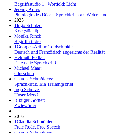
Begriffsstudio 1 | Wortfeld: Licht
Jeremy Adler:
Philologie des Bösen. Sprachkritik als Widerstand¹
2025
1
Ingo Schulze:
Kriegstüchtig
Monika Rinck:
Begriffsstudio
1
Georges-Arthur Goldschmidt:
Deutsch und Französisch angesichts der Realität
Helmuth Feilke:
Eine nette Sprachkritik
Michael Maar:
Glösschen
Claudia Schmölders:
Sprachkritik. Ein Trainingsbrief
Ingo Schulze:
Unser Merz?
Rüdiger Görner:
Zwiewörter
2016
1
Claudia Schmölders:
Freie Rede, Free Speech
Claudia Schmölders: