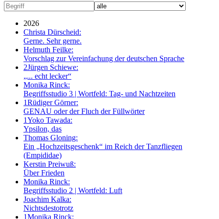
2026
Christa Dürscheid:
Gerne. Sehr gerne.
Helmuth Feilke:
Vorschlag zur Vereinfachung der deutschen Sprache
2
Jürgen Schiewe:
„... echt lecker“
Monika Rinck:
Begriffsstudio 3 | Wortfeld: Tag- und Nachtzeiten
1
Rüdiger Görner:
GENAU oder der Fluch der Füllwörter
1
Yoko Tawada:
Ypsilon, das
Thomas Gloning:
Ein „Hochzeitsgeschenk“ im Reich der Tanzfliegen
(Empididae)
Kerstin Preiwuß:
Über Frieden
Monika Rinck:
Begriffsstudio 2 | Wortfeld: Luft
Joachim Kalka:
Nichtsdestotrotz
1
Monika Rinck: