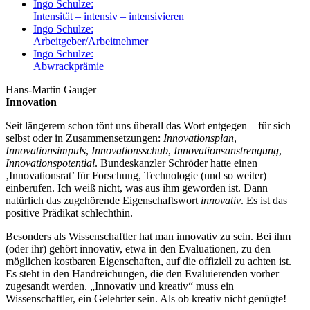
Ingo Schulze:
Intensität – intensiv – intensivieren
Ingo Schulze:
Arbeitgeber/Arbeitnehmer
Ingo Schulze:
Abwrackprämie
Hans-Martin Gauger
Innovation
Seit längerem schon tönt uns überall das Wort entgegen – für sich
selbst oder in Zusammensetzungen:
Innovationsplan
,
Innovationsimpuls
,
Innovationsschub
,
Innovationsanstrengung
,
Innovationspotential
. Bundeskanzler Schröder hatte einen
‚Innovationsrat’ für Forschung, Technologie (und so weiter)
einberufen. Ich weiß nicht, was aus ihm geworden ist. Dann
natürlich das zugehörende Eigenschaftswort
innovativ
. Es ist das
positive Prädikat schlechthin.
Besonders als Wissenschaftler hat man innovativ zu sein. Bei ihm
(oder ihr) gehört innovativ, etwa in den Evaluationen, zu den
möglichen kostbaren Eigenschaften, auf die offiziell zu achten ist.
Es steht in den Handreichungen, die den Evaluierenden vorher
zugesandt werden. „Innovativ und kreativ“ muss ein
Wissenschaftler, ein Gelehrter sein. Als ob kreativ nicht genügte!