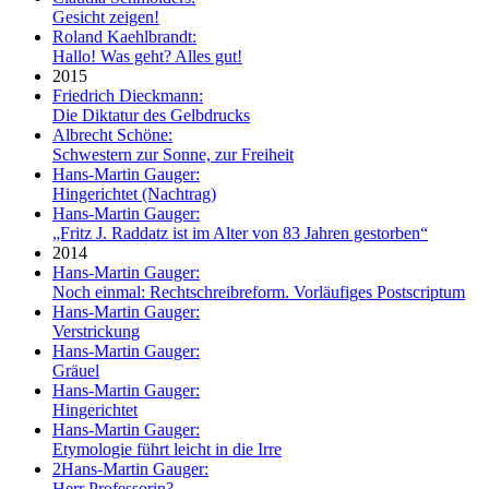
Gesicht zeigen!
Roland Kaehlbrandt:
Hallo! Was geht? Alles gut!
2015
Friedrich Dieckmann:
Die Diktatur des Gelbdrucks
Albrecht Schöne:
Schwestern zur Sonne, zur Freiheit
Hans-Martin Gauger:
Hingerichtet (Nachtrag)
Hans-Martin Gauger:
„Fritz J. Raddatz ist im Alter von 83 Jahren gestorben“
2014
Hans-Martin Gauger:
Noch einmal: Rechtschreibreform. Vorläufiges Postscriptum
Hans-Martin Gauger:
Verstrickung
Hans-Martin Gauger:
Gräuel
Hans-Martin Gauger:
Hingerichtet
Hans-Martin Gauger:
Etymologie führt leicht in die Irre
2
Hans-Martin Gauger:
Herr Professorin?