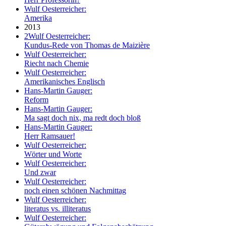
Wulf Oesterreicher:
Amerika
2013
2
Wulf Oesterreicher:
Kundus-Rede von Thomas de Maizière
Wulf Oesterreicher:
Riecht nach Chemie
Wulf Oesterreicher:
Amerikanisches Englisch
Hans-Martin Gauger:
Reform
Hans-Martin Gauger:
Ma sagt doch nix, ma redt doch bloß
Hans-Martin Gauger:
Herr Ramsauer!
Wulf Oesterreicher:
Wörter und Worte
Wulf Oesterreicher:
Und zwar
Wulf Oesterreicher:
noch einen schönen Nachmittag
Wulf Oesterreicher:
literatus vs. illiteratus
Wulf Oesterreicher: