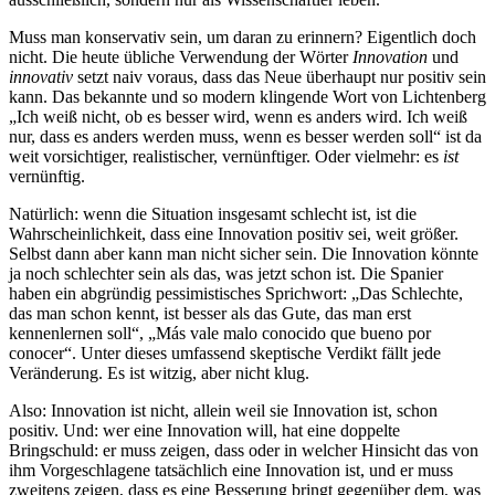
Muss man konservativ sein, um daran zu erinnern? Eigentlich doch
nicht. Die heute übliche Verwendung der Wörter
Innovation
und
innovativ
setzt naiv voraus, dass das Neue überhaupt nur positiv sein
kann. Das bekannte und so modern klingende Wort von Lichtenberg
„Ich weiß nicht, ob es besser wird, wenn es anders wird. Ich weiß
nur, dass es anders werden muss, wenn es besser werden soll“ ist da
weit vorsichtiger, realistischer, vernünftiger. Oder vielmehr: es
ist
vernünftig.
Natürlich: wenn die Situation insgesamt schlecht ist, ist die
Wahrscheinlichkeit, dass eine Innovation positiv sei, weit größer.
Selbst dann aber kann man nicht sicher sein. Die Innovation könnte
ja noch schlechter sein als das, was jetzt schon ist. Die Spanier
haben ein abgründig pessimistisches Sprichwort: „Das Schlechte,
das man schon kennt, ist besser als das Gute, das man erst
kennenlernen soll“, „Más vale malo conocido que bueno por
conocer“. Unter dieses umfassend skeptische Verdikt fällt jede
Veränderung. Es ist witzig, aber nicht klug.
Also: Innovation ist nicht, allein weil sie Innovation ist, schon
positiv. Und: wer eine Innovation will, hat eine doppelte
Bringschuld: er muss zeigen, dass oder in welcher Hinsicht das von
ihm Vorgeschlagene tatsächlich eine Innovation ist, und er muss
zweitens zeigen, dass es eine Besserung bringt gegenüber dem, was