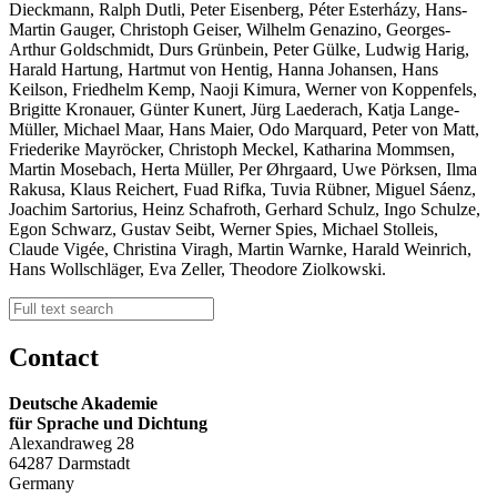
Dieckmann, Ralph Dutli, Peter Eisenberg, Péter Esterházy, Hans-
Martin Gauger, Christoph Geiser, Wilhelm Genazino, Georges-
Arthur Goldschmidt, Durs Grünbein, Peter Gülke, Ludwig Harig,
Harald Hartung, Hartmut von Hentig, Hanna Johansen, Hans
Keilson, Friedhelm Kemp, Naoji Kimura, Werner von Koppenfels,
Brigitte Kronauer, Günter Kunert, Jürg Laederach, Katja Lange-
Müller, Michael Maar, Hans Maier, Odo Marquard, Peter von Matt,
Friederike Mayröcker, Christoph Meckel, Katharina Mommsen,
Martin Mosebach, Herta Müller, Per Øhrgaard, Uwe Pörksen, Ilma
Rakusa, Klaus Reichert, Fuad Rifka, Tuvia Rübner, Miguel Sáenz,
Joachim Sartorius, Heinz Schafroth, Gerhard Schulz, Ingo Schulze,
Egon Schwarz, Gustav Seibt, Werner Spies, Michael Stolleis,
Claude Vigée, Christina Viragh, Martin Warnke, Harald Weinrich,
Hans Wollschläger, Eva Zeller, Theodore Ziolkowski.
Contact
Deutsche Akademie
für Sprache und Dichtung
Alexandraweg 28
64287 Darmstadt
Germany