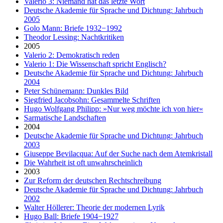
Valerio 3: Niemand hat das letzte Wort
Deutsche Akademie für Sprache und Dichtung: Jahrbuch
2005
Golo Mann: Briefe 1932−1992
Theodor Lessing: Nachtkritiken
2005
Valerio 2: Demokratisch reden
Valerio 1: Die Wissenschaft spricht Englisch?
Deutsche Akademie für Sprache und Dichtung: Jahrbuch
2004
Peter Schünemann: Dunkles Bild
Siegfried Jacobsohn: Gesammelte Schriften
Hugo Wolfgang Philipp: »Nur weg möchte ich von hier«
Sarmatische Landschaften
2004
Deutsche Akademie für Sprache und Dichtung: Jahrbuch
2003
Giuseppe Bevilacqua: Auf der Suche nach dem Atemkristall
Die Wahrheit ist oft unwahrscheinlich
2003
Zur Reform der deutschen Rechtschreibung
Deutsche Akademie für Sprache und Dichtung: Jahrbuch
2002
Walter Höllerer: Theorie der modernen Lyrik
Hugo Ball: Briefe 1904−1927