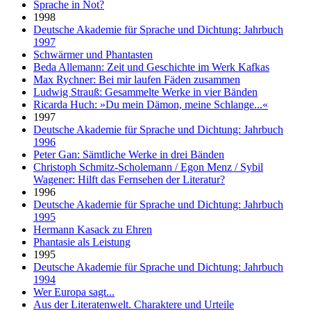
Sprache in Not?
1998
Deutsche Akademie für Sprache und Dichtung: Jahrbuch
1997
Schwärmer und Phantasten
Beda Allemann: Zeit und Geschichte im Werk Kafkas
Max Rychner: Bei mir laufen Fäden zusammen
Ludwig Strauß: Gesammelte Werke in vier Bänden
Ricarda Huch: »Du mein Dämon, meine Schlange...«
1997
Deutsche Akademie für Sprache und Dichtung: Jahrbuch
1996
Peter Gan: Sämtliche Werke in drei Bänden
Christoph Schmitz-Scholemann / Egon Menz / Sybil
Wagener: Hilft das Fernsehen der Literatur?
1996
Deutsche Akademie für Sprache und Dichtung: Jahrbuch
1995
Hermann Kasack zu Ehren
Phantasie als Leistung
1995
Deutsche Akademie für Sprache und Dichtung: Jahrbuch
1994
Wer Europa sagt...
Aus der Literatenwelt. Charaktere und Urteile