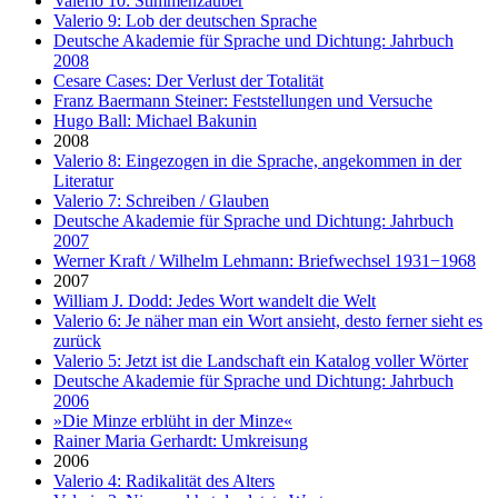
Valerio 10: Stimmenzauber
Valerio 9: Lob der deutschen Sprache
Deutsche Akademie für Sprache und Dichtung: Jahrbuch
2008
Cesare Cases: Der Verlust der Totalität
Franz Baermann Steiner: Feststellungen und Versuche
Hugo Ball: Michael Bakunin
2008
Valerio 8: Eingezogen in die Sprache, angekommen in der
Literatur
Valerio 7: Schreiben / Glauben
Deutsche Akademie für Sprache und Dichtung: Jahrbuch
2007
Werner Kraft / Wilhelm Lehmann: Briefwechsel 1931−1968
2007
William J. Dodd: Jedes Wort wandelt die Welt
Valerio 6: Je näher man ein Wort ansieht, desto ferner sieht es
zurück
Valerio 5: Jetzt ist die Landschaft ein Katalog voller Wörter
Deutsche Akademie für Sprache und Dichtung: Jahrbuch
2006
»Die Minze erblüht in der Minze«
Rainer Maria Gerhardt: Umkreisung
2006
Valerio 4: Radikalität des Alters