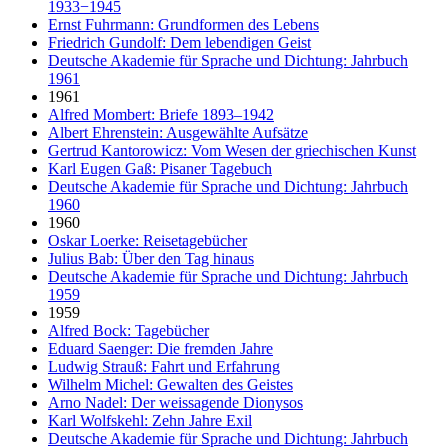
1933−1945
Ernst Fuhrmann: Grundformen des Lebens
Friedrich Gundolf: Dem lebendigen Geist
Deutsche Akademie für Sprache und Dichtung: Jahrbuch
1961
1961
Alfred Mombert: Briefe 1893–1942
Albert Ehrenstein: Ausgewählte Aufsätze
Gertrud Kantorowicz: Vom Wesen der griechischen Kunst
Karl Eugen Gaß: Pisaner Tagebuch
Deutsche Akademie für Sprache und Dichtung: Jahrbuch
1960
1960
Oskar Loerke: Reisetagebücher
Julius Bab: Über den Tag hinaus
Deutsche Akademie für Sprache und Dichtung: Jahrbuch
1959
1959
Alfred Bock: Tagebücher
Eduard Saenger: Die fremden Jahre
Ludwig Strauß: Fahrt und Erfahrung
Wilhelm Michel: Gewalten des Geistes
Arno Nadel: Der weissagende Dionysos
Karl Wolfskehl: Zehn Jahre Exil
Deutsche Akademie für Sprache und Dichtung: Jahrbuch