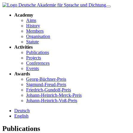
Academy
Aims
History
Members
Organisation
Statute
Activities
Publications
Projects
Conferences
Events
Awards
Georg-Büchner-Preis
Sigmund-Freud-Preis
Friedrich-Gundolf-Preis
Johann-Heinrich-Merck-Preis
Johann-Heinrich-Voß-Preis
Deutsch
English
Publications