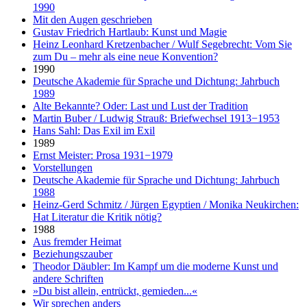
1990
Mit den Augen geschrieben
Gustav Friedrich Hartlaub: Kunst und Magie
Heinz Leonhard Kretzenbacher / Wulf Segebrecht: Vom Sie
zum Du – mehr als eine neue Konvention?
1990
Deutsche Akademie für Sprache und Dichtung: Jahrbuch
1989
Alte Bekannte? Oder: Last und Lust der Tradition
Martin Buber / Ludwig Strauß: Briefwechsel 1913−1953
Hans Sahl: Das Exil im Exil
1989
Ernst Meister: Prosa 1931−1979
Vorstellungen
Deutsche Akademie für Sprache und Dichtung: Jahrbuch
1988
Heinz-Gerd Schmitz / Jürgen Egyptien / Monika Neukirchen:
Hat Literatur die Kritik nötig?
1988
Aus fremder Heimat
Beziehungszauber
Theodor Däubler: Im Kampf um die moderne Kunst und
andere Schriften
»Du bist allein, entrückt, gemieden...«
Wir sprechen anders