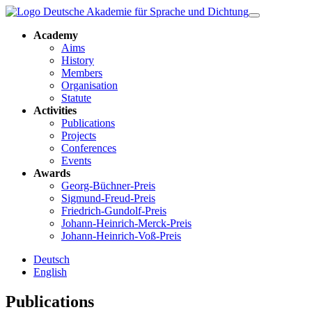
Academy
Aims
History
Members
Organisation
Statute
Activities
Publications
Projects
Conferences
Events
Awards
Georg-Büchner-Preis
Sigmund-Freud-Preis
Friedrich-Gundolf-Preis
Johann-Heinrich-Merck-Preis
Johann-Heinrich-Voß-Preis
Deutsch
English
Publications