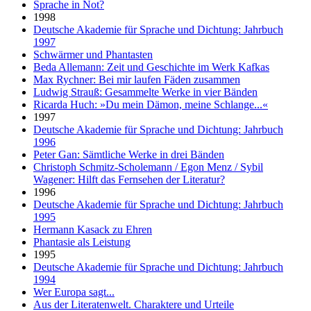
Sprache in Not?
1998
Deutsche Akademie für Sprache und Dichtung: Jahrbuch
1997
Schwärmer und Phantasten
Beda Allemann: Zeit und Geschichte im Werk Kafkas
Max Rychner: Bei mir laufen Fäden zusammen
Ludwig Strauß: Gesammelte Werke in vier Bänden
Ricarda Huch: »Du mein Dämon, meine Schlange...«
1997
Deutsche Akademie für Sprache und Dichtung: Jahrbuch
1996
Peter Gan: Sämtliche Werke in drei Bänden
Christoph Schmitz-Scholemann / Egon Menz / Sybil
Wagener: Hilft das Fernsehen der Literatur?
1996
Deutsche Akademie für Sprache und Dichtung: Jahrbuch
1995
Hermann Kasack zu Ehren
Phantasie als Leistung
1995
Deutsche Akademie für Sprache und Dichtung: Jahrbuch
1994
Wer Europa sagt...
Aus der Literatenwelt. Charaktere und Urteile