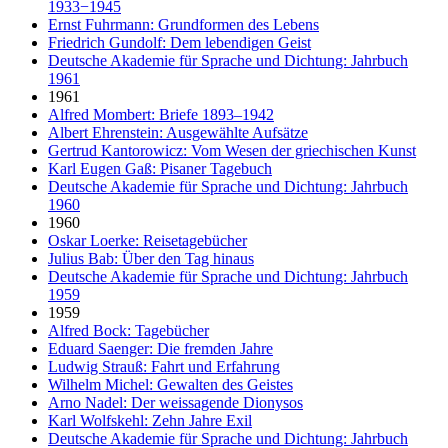
1933−1945
Ernst Fuhrmann: Grundformen des Lebens
Friedrich Gundolf: Dem lebendigen Geist
Deutsche Akademie für Sprache und Dichtung: Jahrbuch
1961
1961
Alfred Mombert: Briefe 1893–1942
Albert Ehrenstein: Ausgewählte Aufsätze
Gertrud Kantorowicz: Vom Wesen der griechischen Kunst
Karl Eugen Gaß: Pisaner Tagebuch
Deutsche Akademie für Sprache und Dichtung: Jahrbuch
1960
1960
Oskar Loerke: Reisetagebücher
Julius Bab: Über den Tag hinaus
Deutsche Akademie für Sprache und Dichtung: Jahrbuch
1959
1959
Alfred Bock: Tagebücher
Eduard Saenger: Die fremden Jahre
Ludwig Strauß: Fahrt und Erfahrung
Wilhelm Michel: Gewalten des Geistes
Arno Nadel: Der weissagende Dionysos
Karl Wolfskehl: Zehn Jahre Exil
Deutsche Akademie für Sprache und Dichtung: Jahrbuch