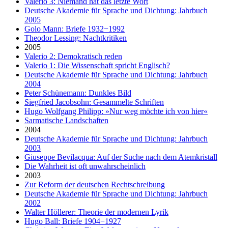
Valerio 3: Niemand hat das letzte Wort
Deutsche Akademie für Sprache und Dichtung: Jahrbuch
2005
Golo Mann: Briefe 1932−1992
Theodor Lessing: Nachtkritiken
2005
Valerio 2: Demokratisch reden
Valerio 1: Die Wissenschaft spricht Englisch?
Deutsche Akademie für Sprache und Dichtung: Jahrbuch
2004
Peter Schünemann: Dunkles Bild
Siegfried Jacobsohn: Gesammelte Schriften
Hugo Wolfgang Philipp: »Nur weg möchte ich von hier«
Sarmatische Landschaften
2004
Deutsche Akademie für Sprache und Dichtung: Jahrbuch
2003
Giuseppe Bevilacqua: Auf der Suche nach dem Atemkristall
Die Wahrheit ist oft unwahrscheinlich
2003
Zur Reform der deutschen Rechtschreibung
Deutsche Akademie für Sprache und Dichtung: Jahrbuch
2002
Walter Höllerer: Theorie der modernen Lyrik
Hugo Ball: Briefe 1904−1927