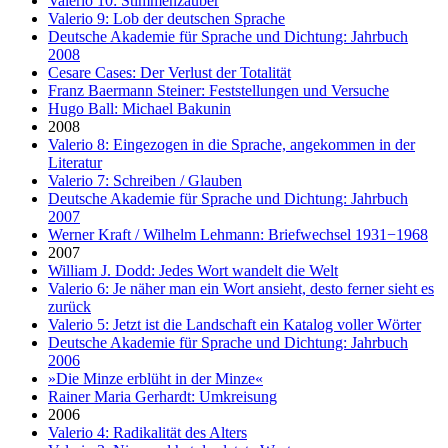
Valerio 10: Stimmenzauber
Valerio 9: Lob der deutschen Sprache
Deutsche Akademie für Sprache und Dichtung: Jahrbuch
2008
Cesare Cases: Der Verlust der Totalität
Franz Baermann Steiner: Feststellungen und Versuche
Hugo Ball: Michael Bakunin
2008
Valerio 8: Eingezogen in die Sprache, angekommen in der
Literatur
Valerio 7: Schreiben / Glauben
Deutsche Akademie für Sprache und Dichtung: Jahrbuch
2007
Werner Kraft / Wilhelm Lehmann: Briefwechsel 1931−1968
2007
William J. Dodd: Jedes Wort wandelt die Welt
Valerio 6: Je näher man ein Wort ansieht, desto ferner sieht es
zurück
Valerio 5: Jetzt ist die Landschaft ein Katalog voller Wörter
Deutsche Akademie für Sprache und Dichtung: Jahrbuch
2006
»Die Minze erblüht in der Minze«
Rainer Maria Gerhardt: Umkreisung
2006
Valerio 4: Radikalität des Alters