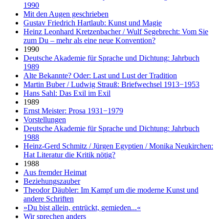
1990
Mit den Augen geschrieben
Gustav Friedrich Hartlaub: Kunst und Magie
Heinz Leonhard Kretzenbacher / Wulf Segebrecht: Vom Sie
zum Du – mehr als eine neue Konvention?
1990
Deutsche Akademie für Sprache und Dichtung: Jahrbuch
1989
Alte Bekannte? Oder: Last und Lust der Tradition
Martin Buber / Ludwig Strauß: Briefwechsel 1913−1953
Hans Sahl: Das Exil im Exil
1989
Ernst Meister: Prosa 1931−1979
Vorstellungen
Deutsche Akademie für Sprache und Dichtung: Jahrbuch
1988
Heinz-Gerd Schmitz / Jürgen Egyptien / Monika Neukirchen:
Hat Literatur die Kritik nötig?
1988
Aus fremder Heimat
Beziehungszauber
Theodor Däubler: Im Kampf um die moderne Kunst und
andere Schriften
»Du bist allein, entrückt, gemieden...«
Wir sprechen anders