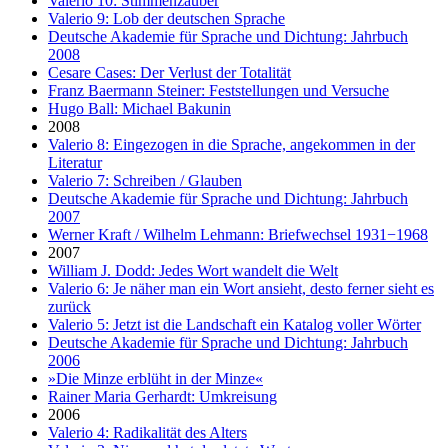
Valerio 10: Stimmenzauber
Valerio 9: Lob der deutschen Sprache
Deutsche Akademie für Sprache und Dichtung: Jahrbuch
2008
Cesare Cases: Der Verlust der Totalität
Franz Baermann Steiner: Feststellungen und Versuche
Hugo Ball: Michael Bakunin
2008
Valerio 8: Eingezogen in die Sprache, angekommen in der
Literatur
Valerio 7: Schreiben / Glauben
Deutsche Akademie für Sprache und Dichtung: Jahrbuch
2007
Werner Kraft / Wilhelm Lehmann: Briefwechsel 1931−1968
2007
William J. Dodd: Jedes Wort wandelt die Welt
Valerio 6: Je näher man ein Wort ansieht, desto ferner sieht es
zurück
Valerio 5: Jetzt ist die Landschaft ein Katalog voller Wörter
Deutsche Akademie für Sprache und Dichtung: Jahrbuch
2006
»Die Minze erblüht in der Minze«
Rainer Maria Gerhardt: Umkreisung
2006
Valerio 4: Radikalität des Alters