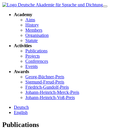
Academy
Aims
History
Members
Organisation
Statute
Activities
Publications
Projects
Conferences
Events
Awards
Georg-Büchner-Preis
Sigmund-Freud-Preis
Friedrich-Gundolf-Preis
Johann-Heinrich-Merck-Preis
Johann-Heinrich-Voß-Preis
Deutsch
English
Publications