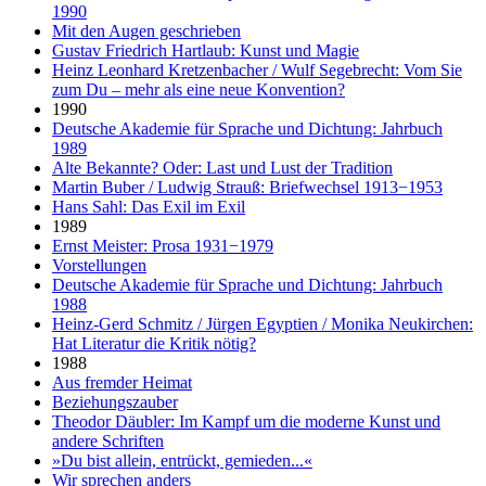
1990
Mit den Augen geschrieben
Gustav Friedrich Hartlaub: Kunst und Magie
Heinz Leonhard Kretzenbacher / Wulf Segebrecht: Vom Sie
zum Du – mehr als eine neue Konvention?
1990
Deutsche Akademie für Sprache und Dichtung: Jahrbuch
1989
Alte Bekannte? Oder: Last und Lust der Tradition
Martin Buber / Ludwig Strauß: Briefwechsel 1913−1953
Hans Sahl: Das Exil im Exil
1989
Ernst Meister: Prosa 1931−1979
Vorstellungen
Deutsche Akademie für Sprache und Dichtung: Jahrbuch
1988
Heinz-Gerd Schmitz / Jürgen Egyptien / Monika Neukirchen:
Hat Literatur die Kritik nötig?
1988
Aus fremder Heimat
Beziehungszauber
Theodor Däubler: Im Kampf um die moderne Kunst und
andere Schriften
»Du bist allein, entrückt, gemieden...«
Wir sprechen anders