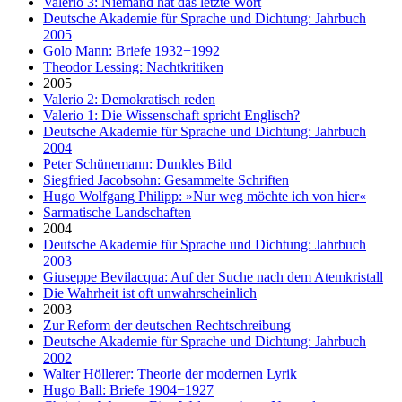
Valerio 3: Niemand hat das letzte Wort
Deutsche Akademie für Sprache und Dichtung: Jahrbuch
2005
Golo Mann: Briefe 1932−1992
Theodor Lessing: Nachtkritiken
2005
Valerio 2: Demokratisch reden
Valerio 1: Die Wissenschaft spricht Englisch?
Deutsche Akademie für Sprache und Dichtung: Jahrbuch
2004
Peter Schünemann: Dunkles Bild
Siegfried Jacobsohn: Gesammelte Schriften
Hugo Wolfgang Philipp: »Nur weg möchte ich von hier«
Sarmatische Landschaften
2004
Deutsche Akademie für Sprache und Dichtung: Jahrbuch
2003
Giuseppe Bevilacqua: Auf der Suche nach dem Atemkristall
Die Wahrheit ist oft unwahrscheinlich
2003
Zur Reform der deutschen Rechtschreibung
Deutsche Akademie für Sprache und Dichtung: Jahrbuch
2002
Walter Höllerer: Theorie der modernen Lyrik
Hugo Ball: Briefe 1904−1927