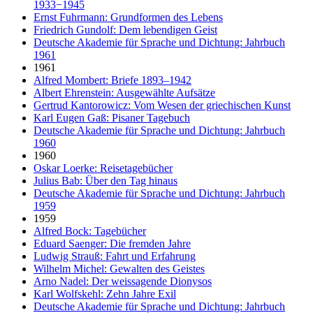
1933−1945
Ernst Fuhrmann: Grundformen des Lebens
Friedrich Gundolf: Dem lebendigen Geist
Deutsche Akademie für Sprache und Dichtung: Jahrbuch
1961
1961
Alfred Mombert: Briefe 1893–1942
Albert Ehrenstein: Ausgewählte Aufsätze
Gertrud Kantorowicz: Vom Wesen der griechischen Kunst
Karl Eugen Gaß: Pisaner Tagebuch
Deutsche Akademie für Sprache und Dichtung: Jahrbuch
1960
1960
Oskar Loerke: Reisetagebücher
Julius Bab: Über den Tag hinaus
Deutsche Akademie für Sprache und Dichtung: Jahrbuch
1959
1959
Alfred Bock: Tagebücher
Eduard Saenger: Die fremden Jahre
Ludwig Strauß: Fahrt und Erfahrung
Wilhelm Michel: Gewalten des Geistes
Arno Nadel: Der weissagende Dionysos
Karl Wolfskehl: Zehn Jahre Exil
Deutsche Akademie für Sprache und Dichtung: Jahrbuch