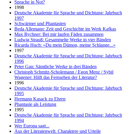
Sprache in Not?
1998
Deutsche Akademie für Sprache und Dichtung: Jahrbuch
1997
Schwärmer und Phantasten
Beda Allemann: Zeit und Geschichte im Werk Kafkas
Max Rychner: Bei mir laufen Fäden zusammen
Ludwig Strauß: Gesammelte Werke in vier Bänden
Ricarda Huch: »Du mein Dämon, meine Schlange...«
1997
Deutsche Akademie für Sprache und Dichtung: Jahrbuch
1996
Peter Gan: Sämtliche Werke in drei Bänden
Christoph Schmitz-Scholemann / Egon Menz / Sybil
Wagener: Hilft das Fernsehen der Literatur?
1996
Deutsche Akademie für Sprache und Dichtung: Jahrbuch
1995
Hermann Kasack zu Ehren
Phantasie als Leistung
1995
Deutsche Akademie für Sprache und Dichtung: Jahrbuch
1994
Wer Europa sagt...
Aus der Literatenwelt. Charaktere und Urteile