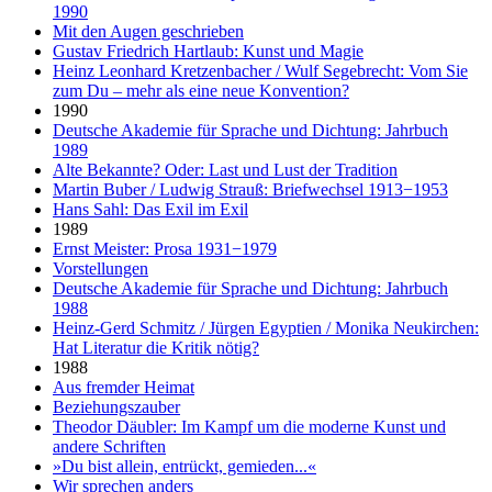
1990
Mit den Augen geschrieben
Gustav Friedrich Hartlaub: Kunst und Magie
Heinz Leonhard Kretzenbacher / Wulf Segebrecht: Vom Sie
zum Du – mehr als eine neue Konvention?
1990
Deutsche Akademie für Sprache und Dichtung: Jahrbuch
1989
Alte Bekannte? Oder: Last und Lust der Tradition
Martin Buber / Ludwig Strauß: Briefwechsel 1913−1953
Hans Sahl: Das Exil im Exil
1989
Ernst Meister: Prosa 1931−1979
Vorstellungen
Deutsche Akademie für Sprache und Dichtung: Jahrbuch
1988
Heinz-Gerd Schmitz / Jürgen Egyptien / Monika Neukirchen:
Hat Literatur die Kritik nötig?
1988
Aus fremder Heimat
Beziehungszauber
Theodor Däubler: Im Kampf um die moderne Kunst und
andere Schriften
»Du bist allein, entrückt, gemieden...«
Wir sprechen anders