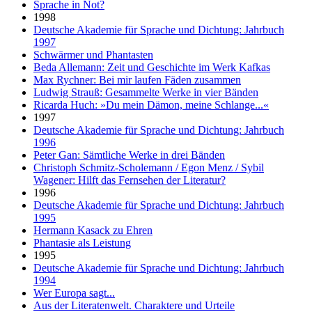
Sprache in Not?
1998
Deutsche Akademie für Sprache und Dichtung: Jahrbuch
1997
Schwärmer und Phantasten
Beda Allemann: Zeit und Geschichte im Werk Kafkas
Max Rychner: Bei mir laufen Fäden zusammen
Ludwig Strauß: Gesammelte Werke in vier Bänden
Ricarda Huch: »Du mein Dämon, meine Schlange...«
1997
Deutsche Akademie für Sprache und Dichtung: Jahrbuch
1996
Peter Gan: Sämtliche Werke in drei Bänden
Christoph Schmitz-Scholemann / Egon Menz / Sybil
Wagener: Hilft das Fernsehen der Literatur?
1996
Deutsche Akademie für Sprache und Dichtung: Jahrbuch
1995
Hermann Kasack zu Ehren
Phantasie als Leistung
1995
Deutsche Akademie für Sprache und Dichtung: Jahrbuch
1994
Wer Europa sagt...
Aus der Literatenwelt. Charaktere und Urteile