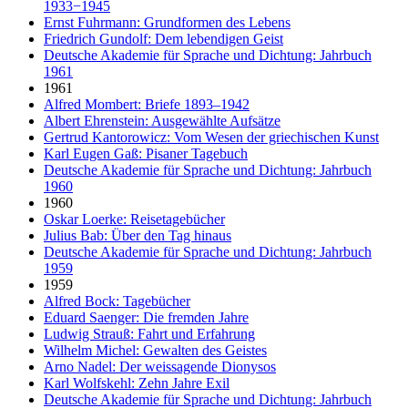
1933−1945
Ernst Fuhrmann: Grundformen des Lebens
Friedrich Gundolf: Dem lebendigen Geist
Deutsche Akademie für Sprache und Dichtung: Jahrbuch
1961
1961
Alfred Mombert: Briefe 1893–1942
Albert Ehrenstein: Ausgewählte Aufsätze
Gertrud Kantorowicz: Vom Wesen der griechischen Kunst
Karl Eugen Gaß: Pisaner Tagebuch
Deutsche Akademie für Sprache und Dichtung: Jahrbuch
1960
1960
Oskar Loerke: Reisetagebücher
Julius Bab: Über den Tag hinaus
Deutsche Akademie für Sprache und Dichtung: Jahrbuch
1959
1959
Alfred Bock: Tagebücher
Eduard Saenger: Die fremden Jahre
Ludwig Strauß: Fahrt und Erfahrung
Wilhelm Michel: Gewalten des Geistes
Arno Nadel: Der weissagende Dionysos
Karl Wolfskehl: Zehn Jahre Exil
Deutsche Akademie für Sprache und Dichtung: Jahrbuch