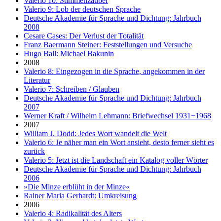
Valerio 10: Stimmenzauber
Valerio 9: Lob der deutschen Sprache
Deutsche Akademie für Sprache und Dichtung: Jahrbuch
2008
Cesare Cases: Der Verlust der Totalität
Franz Baermann Steiner: Feststellungen und Versuche
Hugo Ball: Michael Bakunin
2008
Valerio 8: Eingezogen in die Sprache, angekommen in der
Literatur
Valerio 7: Schreiben / Glauben
Deutsche Akademie für Sprache und Dichtung: Jahrbuch
2007
Werner Kraft / Wilhelm Lehmann: Briefwechsel 1931−1968
2007
William J. Dodd: Jedes Wort wandelt die Welt
Valerio 6: Je näher man ein Wort ansieht, desto ferner sieht es
zurück
Valerio 5: Jetzt ist die Landschaft ein Katalog voller Wörter
Deutsche Akademie für Sprache und Dichtung: Jahrbuch
2006
»Die Minze erblüht in der Minze«
Rainer Maria Gerhardt: Umkreisung
2006
Valerio 4: Radikalität des Alters