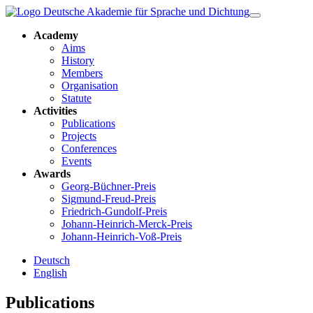
Academy
Aims
History
Members
Organisation
Statute
Activities
Publications
Projects
Conferences
Events
Awards
Georg-Büchner-Preis
Sigmund-Freud-Preis
Friedrich-Gundolf-Preis
Johann-Heinrich-Merck-Preis
Johann-Heinrich-Voß-Preis
Deutsch
English
Publications