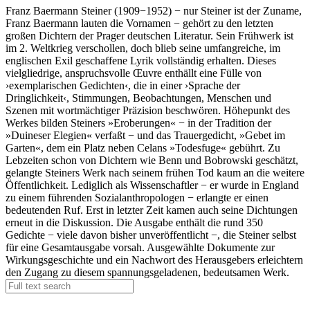
Franz Baermann Steiner (1909−1952) − nur Steiner ist der Zuname,
Franz Baermann lauten die Vornamen − gehört zu den letzten
großen Dichtern der Prager deutschen Literatur. Sein Frühwerk ist
im 2. Weltkrieg verschollen, doch blieb seine umfangreiche, im
englischen Exil geschaffene Lyrik vollständig erhalten. Dieses
vielgliedrige, anspruchsvolle Œuvre enthällt eine Fülle von
›exemplarischen Gedichten‹, die in einer ›Sprache der
Dringlichkeit‹, Stimmungen, Beobachtungen, Menschen und
Szenen mit wortmächtiger Präzision beschwören. Höhepunkt des
Werkes bilden Steiners »Eroberungen« − in der Tradition der
»Duineser Elegien« verfaßt − und das Trauergedicht, »Gebet im
Garten«, dem ein Platz neben Celans »Todesfuge« gebührt. Zu
Lebzeiten schon von Dichtern wie Benn und Bobrowski geschätzt,
gelangte Steiners Werk nach seinem frühen Tod kaum an die weitere
Öffentlichkeit. Lediglich als Wissenschaftler − er wurde in England
zu einem führenden Sozialanthropologen − erlangte er einen
bedeutenden Ruf. Erst in letzter Zeit kamen auch seine Dichtungen
erneut in die Diskussion. Die Ausgabe enthält die rund 350
Gedichte − viele davon bisher unveröffentlicht −, die Steiner selbst
für eine Gesamtausgabe vorsah. Ausgewählte Dokumente zur
Wirkungsgeschichte und ein Nachwort des Herausgebers erleichtern
den Zugang zu diesem spannungsgeladenen, bedeutsamen Werk.