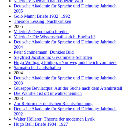
Valerio 3: Niemand hat das letzte Wort
Deutsche Akademie für Sprache und Dichtung: Jahrbuch
2005
Golo Mann: Briefe 1932−1992
Theodor Lessing: Nachtkritiken
2005
Valerio 2: Demokratisch reden
Valerio 1: Die Wissenschaft spricht Englisch?
Deutsche Akademie für Sprache und Dichtung: Jahrbuch
2004
Peter Schünemann: Dunkles Bild
Siegfried Jacobsohn: Gesammelte Schriften
Hugo Wolfgang Philipp: »Nur weg möchte ich von hier«
Sarmatische Landschaften
2004
Deutsche Akademie für Sprache und Dichtung: Jahrbuch
2003
Giuseppe Bevilacqua: Auf der Suche nach dem Atemkristall
Die Wahrheit ist oft unwahrscheinlich
2003
Zur Reform der deutschen Rechtschreibung
Deutsche Akademie für Sprache und Dichtung: Jahrbuch
2002
Walter Höllerer: Theorie der modernen Lyrik
Hugo Ball: Briefe 1904−1927