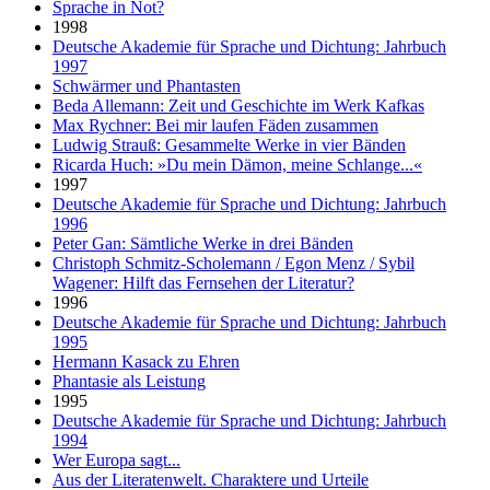
Sprache in Not?
1998
Deutsche Akademie für Sprache und Dichtung: Jahrbuch
1997
Schwärmer und Phantasten
Beda Allemann: Zeit und Geschichte im Werk Kafkas
Max Rychner: Bei mir laufen Fäden zusammen
Ludwig Strauß: Gesammelte Werke in vier Bänden
Ricarda Huch: »Du mein Dämon, meine Schlange...«
1997
Deutsche Akademie für Sprache und Dichtung: Jahrbuch
1996
Peter Gan: Sämtliche Werke in drei Bänden
Christoph Schmitz-Scholemann / Egon Menz / Sybil
Wagener: Hilft das Fernsehen der Literatur?
1996
Deutsche Akademie für Sprache und Dichtung: Jahrbuch
1995
Hermann Kasack zu Ehren
Phantasie als Leistung
1995
Deutsche Akademie für Sprache und Dichtung: Jahrbuch
1994
Wer Europa sagt...
Aus der Literatenwelt. Charaktere und Urteile