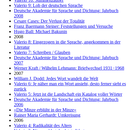
Valerio 10: Stimmenzauber
Valerio 9: Lob der deutschen Sprache
Deutsche Akademie für Sprache und Dichtung: Jahrbuch
2008
Cesare Cases: Der Verlust der Totalität
Franz Baermann Steiner: Feststellungen und Versuche
Hugo Ball: Michael Bakunin
2008
Valerio 8: Eingezogen in die Sprache, angekommen in der
Literatur
Valerio 7: Schreiben / Glauben
Deutsche Akademie für Sprache und Dichtung: Jahrbuch
2007
Werner Kraft / Wilhelm Lehmann: Briefwechsel 1931−1968
2007
William J. Dodd: Jedes Wort wandelt die Welt
Valerio 6: Je näher man ein Wort ansieht, desto ferner sieht es
zurück
Valerio 5: Jetzt ist die Landschaft ein Katalog voller Wörter
Deutsche Akademie für Sprache und Dichtung: Jahrbuch
2006
»Die Minze erblüht in der Minze«
Rainer Maria Gerhardt: Umkreisung
2006
Valerio 4: Radikalität des Alters