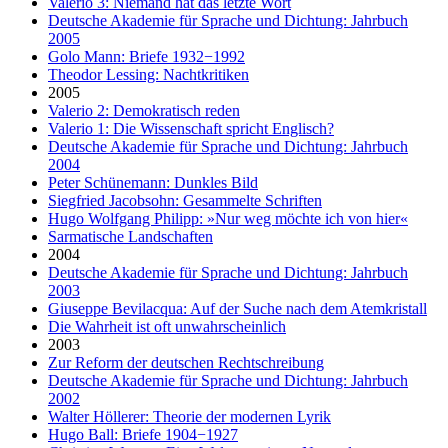
Valerio 3: Niemand hat das letzte Wort
Deutsche Akademie für Sprache und Dichtung: Jahrbuch
2005
Golo Mann: Briefe 1932−1992
Theodor Lessing: Nachtkritiken
2005
Valerio 2: Demokratisch reden
Valerio 1: Die Wissenschaft spricht Englisch?
Deutsche Akademie für Sprache und Dichtung: Jahrbuch
2004
Peter Schünemann: Dunkles Bild
Siegfried Jacobsohn: Gesammelte Schriften
Hugo Wolfgang Philipp: »Nur weg möchte ich von hier«
Sarmatische Landschaften
2004
Deutsche Akademie für Sprache und Dichtung: Jahrbuch
2003
Giuseppe Bevilacqua: Auf der Suche nach dem Atemkristall
Die Wahrheit ist oft unwahrscheinlich
2003
Zur Reform der deutschen Rechtschreibung
Deutsche Akademie für Sprache und Dichtung: Jahrbuch
2002
Walter Höllerer: Theorie der modernen Lyrik
Hugo Ball: Briefe 1904−1927