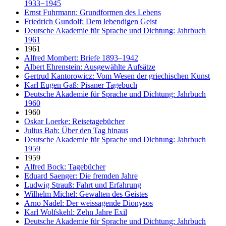
1933−1945
Ernst Fuhrmann: Grundformen des Lebens
Friedrich Gundolf: Dem lebendigen Geist
Deutsche Akademie für Sprache und Dichtung: Jahrbuch
1961
1961
Alfred Mombert: Briefe 1893–1942
Albert Ehrenstein: Ausgewählte Aufsätze
Gertrud Kantorowicz: Vom Wesen der griechischen Kunst
Karl Eugen Gaß: Pisaner Tagebuch
Deutsche Akademie für Sprache und Dichtung: Jahrbuch
1960
1960
Oskar Loerke: Reisetagebücher
Julius Bab: Über den Tag hinaus
Deutsche Akademie für Sprache und Dichtung: Jahrbuch
1959
1959
Alfred Bock: Tagebücher
Eduard Saenger: Die fremden Jahre
Ludwig Strauß: Fahrt und Erfahrung
Wilhelm Michel: Gewalten des Geistes
Arno Nadel: Der weissagende Dionysos
Karl Wolfskehl: Zehn Jahre Exil
Deutsche Akademie für Sprache und Dichtung: Jahrbuch