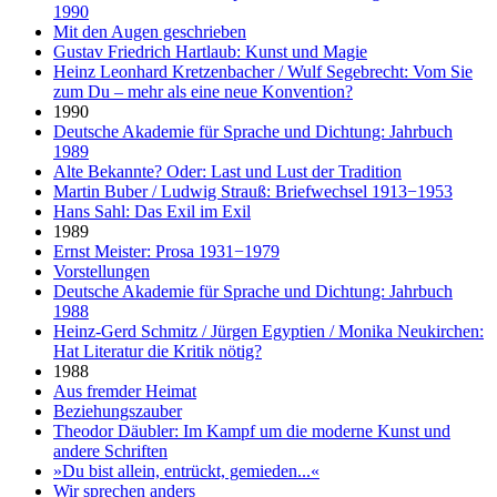
1990
Mit den Augen geschrieben
Gustav Friedrich Hartlaub: Kunst und Magie
Heinz Leonhard Kretzenbacher / Wulf Segebrecht: Vom Sie
zum Du – mehr als eine neue Konvention?
1990
Deutsche Akademie für Sprache und Dichtung: Jahrbuch
1989
Alte Bekannte? Oder: Last und Lust der Tradition
Martin Buber / Ludwig Strauß: Briefwechsel 1913−1953
Hans Sahl: Das Exil im Exil
1989
Ernst Meister: Prosa 1931−1979
Vorstellungen
Deutsche Akademie für Sprache und Dichtung: Jahrbuch
1988
Heinz-Gerd Schmitz / Jürgen Egyptien / Monika Neukirchen:
Hat Literatur die Kritik nötig?
1988
Aus fremder Heimat
Beziehungszauber
Theodor Däubler: Im Kampf um die moderne Kunst und
andere Schriften
»Du bist allein, entrückt, gemieden...«
Wir sprechen anders