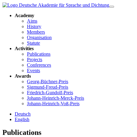
Academy
Aims
History
Members
Organisation
Statute
Activities
Publications
Projects
Conferences
Events
Awards
Georg-Büchner-Preis
Sigmund-Freud-Preis
Friedrich-Gundolf-Preis
Johann-Heinrich-Merck-Preis
Johann-Heinrich-Voß-Preis
Deutsch
English
Publications