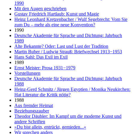
1990
Mit den Augen geschrieben
Gustav Friedrich Hartlaub: Kunst und Magie
Heinz Leonhard Kretzenbacher / Wulf Segebrecht: Vom Sie
zum Du – mehr als eine neue Konvention?
1990
Deutsche Akademie für Sprache und Dichtung: Jahrbuch
1989
Alte Bekannte? Oder: Last und Lust der Tradition
Martin Buber / Ludwig Strauß: Briefwechsel 1913−1953
Hans Sahl: Das Exil im Exil
1989
Ernst Meister: Prosa 1931−1979
Vorstellungen
Deutsche Akademie für Sprache und Dichtung: Jahrbuch
1988
Heinz-Gerd Schmitz / Jürgen Egyptien / Monika Neukirchen:
Hat Literatur die Kritik nötig?
1988
Aus fremder Heimat
Beziehungszauber
Theodor Däubler: Im Kampf um die moderne Kunst und
andere Schriften
»Du bist allein, entrückt, gemieden...«
Wir sprechen anders