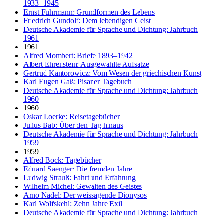
1933−1945
Ernst Fuhrmann: Grundformen des Lebens
Friedrich Gundolf: Dem lebendigen Geist
Deutsche Akademie für Sprache und Dichtung: Jahrbuch
1961
1961
Alfred Mombert: Briefe 1893–1942
Albert Ehrenstein: Ausgewählte Aufsätze
Gertrud Kantorowicz: Vom Wesen der griechischen Kunst
Karl Eugen Gaß: Pisaner Tagebuch
Deutsche Akademie für Sprache und Dichtung: Jahrbuch
1960
1960
Oskar Loerke: Reisetagebücher
Julius Bab: Über den Tag hinaus
Deutsche Akademie für Sprache und Dichtung: Jahrbuch
1959
1959
Alfred Bock: Tagebücher
Eduard Saenger: Die fremden Jahre
Ludwig Strauß: Fahrt und Erfahrung
Wilhelm Michel: Gewalten des Geistes
Arno Nadel: Der weissagende Dionysos
Karl Wolfskehl: Zehn Jahre Exil
Deutsche Akademie für Sprache und Dichtung: Jahrbuch