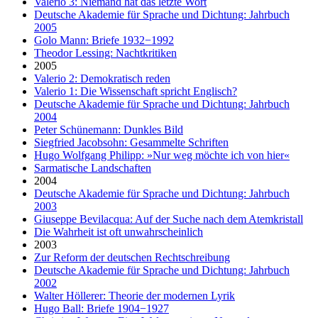
Valerio 3: Niemand hat das letzte Wort
Deutsche Akademie für Sprache und Dichtung: Jahrbuch
2005
Golo Mann: Briefe 1932−1992
Theodor Lessing: Nachtkritiken
2005
Valerio 2: Demokratisch reden
Valerio 1: Die Wissenschaft spricht Englisch?
Deutsche Akademie für Sprache und Dichtung: Jahrbuch
2004
Peter Schünemann: Dunkles Bild
Siegfried Jacobsohn: Gesammelte Schriften
Hugo Wolfgang Philipp: »Nur weg möchte ich von hier«
Sarmatische Landschaften
2004
Deutsche Akademie für Sprache und Dichtung: Jahrbuch
2003
Giuseppe Bevilacqua: Auf der Suche nach dem Atemkristall
Die Wahrheit ist oft unwahrscheinlich
2003
Zur Reform der deutschen Rechtschreibung
Deutsche Akademie für Sprache und Dichtung: Jahrbuch
2002
Walter Höllerer: Theorie der modernen Lyrik
Hugo Ball: Briefe 1904−1927