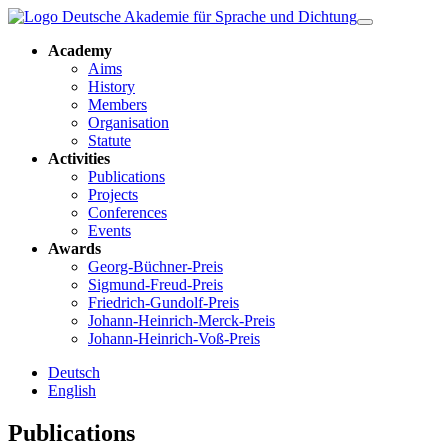
Academy
Aims
History
Members
Organisation
Statute
Activities
Publications
Projects
Conferences
Events
Awards
Georg-Büchner-Preis
Sigmund-Freud-Preis
Friedrich-Gundolf-Preis
Johann-Heinrich-Merck-Preis
Johann-Heinrich-Voß-Preis
Deutsch
English
Publications