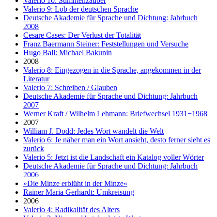
Valerio 10: Stimmenzauber
Valerio 9: Lob der deutschen Sprache
Deutsche Akademie für Sprache und Dichtung: Jahrbuch
2008
Cesare Cases: Der Verlust der Totalität
Franz Baermann Steiner: Feststellungen und Versuche
Hugo Ball: Michael Bakunin
2008
Valerio 8: Eingezogen in die Sprache, angekommen in der
Literatur
Valerio 7: Schreiben / Glauben
Deutsche Akademie für Sprache und Dichtung: Jahrbuch
2007
Werner Kraft / Wilhelm Lehmann: Briefwechsel 1931−1968
2007
William J. Dodd: Jedes Wort wandelt die Welt
Valerio 6: Je näher man ein Wort ansieht, desto ferner sieht es
zurück
Valerio 5: Jetzt ist die Landschaft ein Katalog voller Wörter
Deutsche Akademie für Sprache und Dichtung: Jahrbuch
2006
»Die Minze erblüht in der Minze«
Rainer Maria Gerhardt: Umkreisung
2006
Valerio 4: Radikalität des Alters