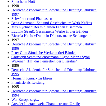
Sprache in Not?
1998
Deutsche Akademie für Sprache und Dichtung: Jahrbuch
1997
Schwärmer und Phantasten
Beda Allemann: Zeit und Geschichte im Werk Kafkas
Max Rychner: Bei mir laufen Fäden zusammen
Ludwig Strauß: Gesammelte Werke in vier Bänden
Ricarda Huch: »Du mein Dämon, meine Schlange...«
1997
Deutsche Akademie für Sprache und Dichtung: Jahrbuch
1996
Peter Gan: Sämtliche Werke in drei Bänden
Christoph Schmitz-Scholemann / Egon Menz / Sybil
Wagener: Hilft das Fernsehen der Literatur?
1996
Deutsche Akademie für Sprache und Dichtung: Jahrbuch
1995
Hermann Kasack zu Ehren
Phantasie als Leistung
1995
Deutsche Akademie für Sprache und Dichtung: Jahrbuch
1994
Wer Europa sagt...
Aus der Literatenwelt. Charaktere und Urteile