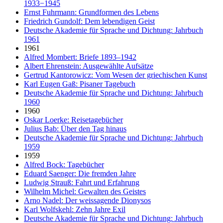
1933−1945
Ernst Fuhrmann: Grundformen des Lebens
Friedrich Gundolf: Dem lebendigen Geist
Deutsche Akademie für Sprache und Dichtung: Jahrbuch
1961
1961
Alfred Mombert: Briefe 1893–1942
Albert Ehrenstein: Ausgewählte Aufsätze
Gertrud Kantorowicz: Vom Wesen der griechischen Kunst
Karl Eugen Gaß: Pisaner Tagebuch
Deutsche Akademie für Sprache und Dichtung: Jahrbuch
1960
1960
Oskar Loerke: Reisetagebücher
Julius Bab: Über den Tag hinaus
Deutsche Akademie für Sprache und Dichtung: Jahrbuch
1959
1959
Alfred Bock: Tagebücher
Eduard Saenger: Die fremden Jahre
Ludwig Strauß: Fahrt und Erfahrung
Wilhelm Michel: Gewalten des Geistes
Arno Nadel: Der weissagende Dionysos
Karl Wolfskehl: Zehn Jahre Exil
Deutsche Akademie für Sprache und Dichtung: Jahrbuch