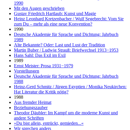
1990
Mit den Augen geschrieben
Gustav Friedrich Hartlaub: Kunst und Magie
Heinz Leonhard Kretzenbacher / Wulf Segebrecht: Vom Sie
zum Du – mehr als eine neue Konvention?
1990
Deutsche Akademie für Sprache und Dichtung: Jahrbuch
1989
Alte Bekannte? Oder: Last und Lust der Tradition
Martin Buber / Ludwig Strauß: Briefwechsel 1913−1953
Hans Sahl: Das Exil im Exil
1989
Ernst Meister: Prosa 1931−1979
Vorstellungen
Deutsche Akademie für Sprache und Dichtung: Jahrbuch
1988
Heinz-Gerd Schmitz / Jürgen Egyptien / Monika Neukirchen:
Hat Literatur die Kritik nötig?
1988
Aus fremder Heimat
Beziehungszauber
Theodor Däubler: Im Kampf um die moderne Kunst und
andere Schriften
»Du bist allein, entrückt, gemieden...«
Wir sprechen anders