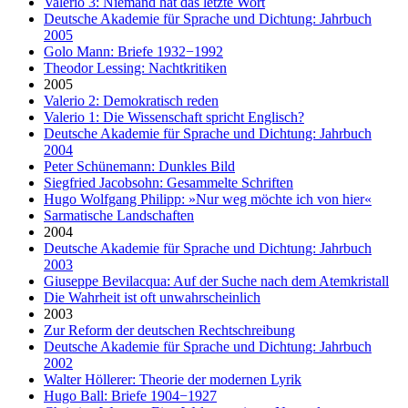
Valerio 3: Niemand hat das letzte Wort
Deutsche Akademie für Sprache und Dichtung: Jahrbuch
2005
Golo Mann: Briefe 1932−1992
Theodor Lessing: Nachtkritiken
2005
Valerio 2: Demokratisch reden
Valerio 1: Die Wissenschaft spricht Englisch?
Deutsche Akademie für Sprache und Dichtung: Jahrbuch
2004
Peter Schünemann: Dunkles Bild
Siegfried Jacobsohn: Gesammelte Schriften
Hugo Wolfgang Philipp: »Nur weg möchte ich von hier«
Sarmatische Landschaften
2004
Deutsche Akademie für Sprache und Dichtung: Jahrbuch
2003
Giuseppe Bevilacqua: Auf der Suche nach dem Atemkristall
Die Wahrheit ist oft unwahrscheinlich
2003
Zur Reform der deutschen Rechtschreibung
Deutsche Akademie für Sprache und Dichtung: Jahrbuch
2002
Walter Höllerer: Theorie der modernen Lyrik
Hugo Ball: Briefe 1904−1927