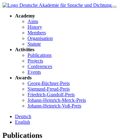
Academy
Aims
History
Members
Organisation
Statute
Activities
Publications
Projects
Conferences
Events
Awards
Georg-Büchner-Preis
Sigmund-Freud-Preis
Friedrich-Gundolf-Preis
Johann-Heinrich-Merck-Preis
Johann-Heinrich-Voß-Preis
Deutsch
English
Publications