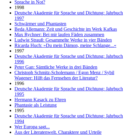
Sprache in Not?
1998
Deutsche Akademie für Sprache und Dichtung: Jahrbuch
1997
Schwärmer und Phantasten
Beda Allemann: Zeit und Geschichte im Werk Kafkas
Max Rychner: Bei mir laufen Fäden zusammen
Ludwig Strauß: Gesammelte Werke in vier Bänden
Ricarda Huch: »Du mein Dämon, meine Schlange...«
1997
Deutsche Akademie für Sprache und Dichtung: Jahrbuch
1996
Peter Gan: Sämtliche Werke in drei Bänden
Christoph Schmitz-Scholemann / Egon Menz / Sybil
Wagener: Hilft das Fernsehen der Literatur?
1996
Deutsche Akademie für Sprache und Dichtung: Jahrbuch
1995
Hermann Kasack zu Ehren
Phantasie als Leistung
1995
Deutsche Akademie für Sprache und Dichtung: Jahrbuch
1994
Wer Europa sagt...
Aus der Literatenwelt. Charaktere und Urteile