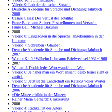
Valerio 10: Stimmenzauber
Valerio 9: Lob der deutschen Sprache
Deutsche Akademie für Sprache und Dichtung: Jahrbuch
2008
Cesare Cases: Der Verlust der Totalität
Franz Baermann Steiner: Feststellungen und Versuche
Hugo Ball: Michael Bakunin
2008
Valerio 8: Eingezogen in die Sprache, angekommen in der
Literatur
Valerio 7: Schreiben / Glauben
Deutsche Akademie für Sprache und Dichtung: Jahrbuch
2007
Werner Kraft / Wilhelm Lehmann: Briefwechsel 1931−1968
2007
William J. Dodd: Jedes Wort wandelt die Welt
Valerio 6: Je näher man ein Wort ansieht, desto ferner sieht es
zurück
Valerio 5: Jetzt ist die Landschaft ein Katalog voller Wörter
Deutsche Akademie für Sprache und Dichtung: Jahrbuch
2006
»Die Minze erblüht in der Minze«
Rainer Maria Gerhardt: Umkreisung
2006
Valerio 4: Radikalität des Alters