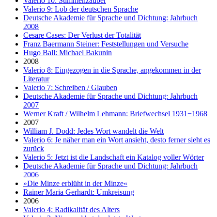
Valerio 10: Stimmenzauber
Valerio 9: Lob der deutschen Sprache
Deutsche Akademie für Sprache und Dichtung: Jahrbuch
2008
Cesare Cases: Der Verlust der Totalität
Franz Baermann Steiner: Feststellungen und Versuche
Hugo Ball: Michael Bakunin
2008
Valerio 8: Eingezogen in die Sprache, angekommen in der
Literatur
Valerio 7: Schreiben / Glauben
Deutsche Akademie für Sprache und Dichtung: Jahrbuch
2007
Werner Kraft / Wilhelm Lehmann: Briefwechsel 1931−1968
2007
William J. Dodd: Jedes Wort wandelt die Welt
Valerio 6: Je näher man ein Wort ansieht, desto ferner sieht es
zurück
Valerio 5: Jetzt ist die Landschaft ein Katalog voller Wörter
Deutsche Akademie für Sprache und Dichtung: Jahrbuch
2006
»Die Minze erblüht in der Minze«
Rainer Maria Gerhardt: Umkreisung
2006
Valerio 4: Radikalität des Alters