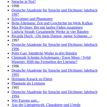
Sprache in Not?
1998
Deutsche Akademie für Sprache und Dichtung: Jahrbuch
1997
Schwärmer und Phantasten
Beda Allemann: Zeit und Geschichte im Werk Kafkas
Max Rychner: Bei mir laufen Fäden zusammen
Ludwig Strauß: Gesammelte Werke in vier Bänden
Ricarda Huch: »Du mein Dämon, meine Schlange...«
1997
Deutsche Akademie für Sprache und Dichtung: Jahrbuch
1996
Peter Gan: Sämtliche Werke in drei Bänden
Christoph Schmitz-Scholemann / Egon Menz / Sybil
Wagener: Hilft das Fernsehen der Literatur?
1996
Deutsche Akademie für Sprache und Dichtung: Jahrbuch
1995
Hermann Kasack zu Ehren
Phantasie als Leistung
1995
Deutsche Akademie für Sprache und Dichtung: Jahrbuch
1994
Wer Europa sagt...
Aus der Literatenwelt. Charaktere und Urteile