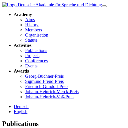
Academy
Aims
History
Members
Organisation
Statute
Activities
Publications
Projects
Conferences
Events
Awards
Georg-Büchner-Preis
Sigmund-Freud-Preis
Friedrich-Gundolf-Preis
Johann-Heinrich-Merck-Preis
Johann-Heinrich-Voß-Preis
Deutsch
English
Publications