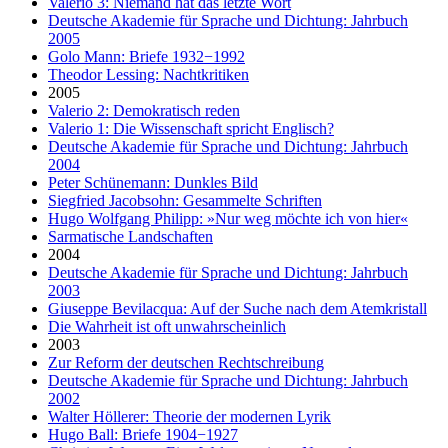
Valerio 3: Niemand hat das letzte Wort
Deutsche Akademie für Sprache und Dichtung: Jahrbuch
2005
Golo Mann: Briefe 1932−1992
Theodor Lessing: Nachtkritiken
2005
Valerio 2: Demokratisch reden
Valerio 1: Die Wissenschaft spricht Englisch?
Deutsche Akademie für Sprache und Dichtung: Jahrbuch
2004
Peter Schünemann: Dunkles Bild
Siegfried Jacobsohn: Gesammelte Schriften
Hugo Wolfgang Philipp: »Nur weg möchte ich von hier«
Sarmatische Landschaften
2004
Deutsche Akademie für Sprache und Dichtung: Jahrbuch
2003
Giuseppe Bevilacqua: Auf der Suche nach dem Atemkristall
Die Wahrheit ist oft unwahrscheinlich
2003
Zur Reform der deutschen Rechtschreibung
Deutsche Akademie für Sprache und Dichtung: Jahrbuch
2002
Walter Höllerer: Theorie der modernen Lyrik
Hugo Ball: Briefe 1904−1927