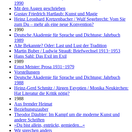
1990
Mit den Augen geschrieben
Gustav Friedrich Hartlaub: Kunst und Magie
Heinz Leonhard Kretzenbacher / Wulf Segebrecht: Vom Sie
zum Du – mehr als eine neue Konvention?
1990
Deutsche Akademie für Sprache und Dichtung: Jahrbuch
1989
Alte Bekannte? Oder: Last und Lust der Tradition
Martin Buber / Ludwig Strauß: Briefwechsel 1913−1953
Hans Sahl: Das Exil im Exil
1989
Ernst Meister: Prosa 1931−1979
Vorstellungen
Deutsche Akademie für Sprache und Dichtung: Jahrbuch
1988
Heinz-Gerd Schmitz / Jürgen Egyptien / Monika Neukirchen:
Hat Literatur die Kritik nötig?
1988
Aus fremder Heimat
Beziehungszauber
Theodor Däubler: Im Kampf um die moderne Kunst und
andere Schriften
»Du bist allein, entrückt, gemieden...«
Wir sprechen anders