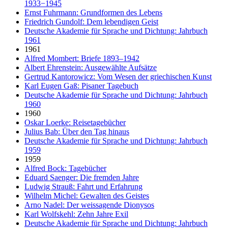
1933−1945
Ernst Fuhrmann: Grundformen des Lebens
Friedrich Gundolf: Dem lebendigen Geist
Deutsche Akademie für Sprache und Dichtung: Jahrbuch
1961
1961
Alfred Mombert: Briefe 1893–1942
Albert Ehrenstein: Ausgewählte Aufsätze
Gertrud Kantorowicz: Vom Wesen der griechischen Kunst
Karl Eugen Gaß: Pisaner Tagebuch
Deutsche Akademie für Sprache und Dichtung: Jahrbuch
1960
1960
Oskar Loerke: Reisetagebücher
Julius Bab: Über den Tag hinaus
Deutsche Akademie für Sprache und Dichtung: Jahrbuch
1959
1959
Alfred Bock: Tagebücher
Eduard Saenger: Die fremden Jahre
Ludwig Strauß: Fahrt und Erfahrung
Wilhelm Michel: Gewalten des Geistes
Arno Nadel: Der weissagende Dionysos
Karl Wolfskehl: Zehn Jahre Exil
Deutsche Akademie für Sprache und Dichtung: Jahrbuch