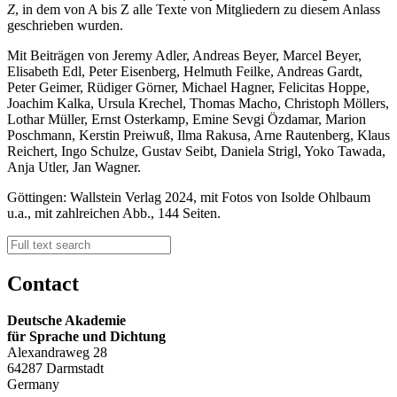
Z
, in dem von A bis Z alle Texte von Mitgliedern zu diesem Anlass
geschrieben wurden.
Mit Beiträgen von Jeremy Adler, Andreas Beyer, Marcel Beyer,
Elisabeth Edl, Peter Eisenberg, Helmuth Feilke, Andreas Gardt,
Peter Geimer, Rüdiger Görner, Michael Hagner, Felicitas Hoppe,
Joachim Kalka, Ursula Krechel, Thomas Macho, Christoph Möllers,
Lothar Müller, Ernst Osterkamp, Emine Sevgi Özdamar, Marion
Poschmann, Kerstin Preiwuß, Ilma Rakusa, Arne Rautenberg, Klaus
Reichert, Ingo Schulze, Gustav Seibt, Daniela Strigl, Yoko Tawada,
Anja Utler, Jan Wagner.
Göttingen: Wallstein Verlag 2024, mit Fotos von Isolde Ohlbaum
u.a., mit zahlreichen Abb., 144 Seiten.
Contact
Deutsche Akademie
für Sprache und Dichtung
Alexandraweg 28
64287 Darmstadt
Germany