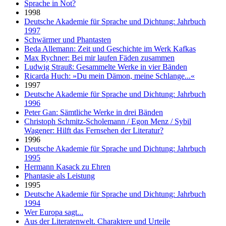
Sprache in Not?
1998
Deutsche Akademie für Sprache und Dichtung: Jahrbuch
1997
Schwärmer und Phantasten
Beda Allemann: Zeit und Geschichte im Werk Kafkas
Max Rychner: Bei mir laufen Fäden zusammen
Ludwig Strauß: Gesammelte Werke in vier Bänden
Ricarda Huch: »Du mein Dämon, meine Schlange...«
1997
Deutsche Akademie für Sprache und Dichtung: Jahrbuch
1996
Peter Gan: Sämtliche Werke in drei Bänden
Christoph Schmitz-Scholemann / Egon Menz / Sybil
Wagener: Hilft das Fernsehen der Literatur?
1996
Deutsche Akademie für Sprache und Dichtung: Jahrbuch
1995
Hermann Kasack zu Ehren
Phantasie als Leistung
1995
Deutsche Akademie für Sprache und Dichtung: Jahrbuch
1994
Wer Europa sagt...
Aus der Literatenwelt. Charaktere und Urteile