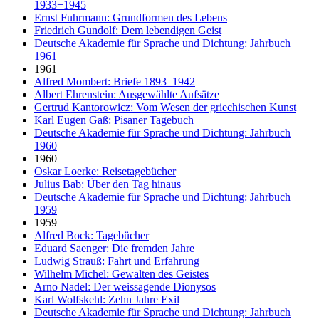
1933−1945
Ernst Fuhrmann: Grundformen des Lebens
Friedrich Gundolf: Dem lebendigen Geist
Deutsche Akademie für Sprache und Dichtung: Jahrbuch
1961
1961
Alfred Mombert: Briefe 1893–1942
Albert Ehrenstein: Ausgewählte Aufsätze
Gertrud Kantorowicz: Vom Wesen der griechischen Kunst
Karl Eugen Gaß: Pisaner Tagebuch
Deutsche Akademie für Sprache und Dichtung: Jahrbuch
1960
1960
Oskar Loerke: Reisetagebücher
Julius Bab: Über den Tag hinaus
Deutsche Akademie für Sprache und Dichtung: Jahrbuch
1959
1959
Alfred Bock: Tagebücher
Eduard Saenger: Die fremden Jahre
Ludwig Strauß: Fahrt und Erfahrung
Wilhelm Michel: Gewalten des Geistes
Arno Nadel: Der weissagende Dionysos
Karl Wolfskehl: Zehn Jahre Exil
Deutsche Akademie für Sprache und Dichtung: Jahrbuch