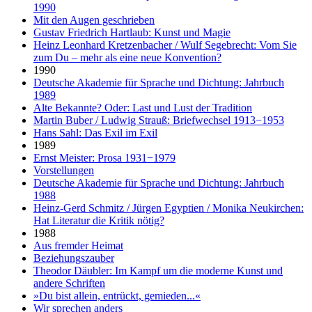
1990
Mit den Augen geschrieben
Gustav Friedrich Hartlaub: Kunst und Magie
Heinz Leonhard Kretzenbacher / Wulf Segebrecht: Vom Sie
zum Du – mehr als eine neue Konvention?
1990
Deutsche Akademie für Sprache und Dichtung: Jahrbuch
1989
Alte Bekannte? Oder: Last und Lust der Tradition
Martin Buber / Ludwig Strauß: Briefwechsel 1913−1953
Hans Sahl: Das Exil im Exil
1989
Ernst Meister: Prosa 1931−1979
Vorstellungen
Deutsche Akademie für Sprache und Dichtung: Jahrbuch
1988
Heinz-Gerd Schmitz / Jürgen Egyptien / Monika Neukirchen:
Hat Literatur die Kritik nötig?
1988
Aus fremder Heimat
Beziehungszauber
Theodor Däubler: Im Kampf um die moderne Kunst und
andere Schriften
»Du bist allein, entrückt, gemieden...«
Wir sprechen anders