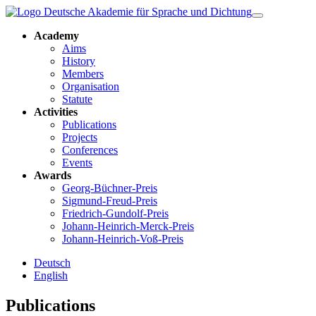
Academy
Aims
History
Members
Organisation
Statute
Activities
Publications
Projects
Conferences
Events
Awards
Georg-Büchner-Preis
Sigmund-Freud-Preis
Friedrich-Gundolf-Preis
Johann-Heinrich-Merck-Preis
Johann-Heinrich-Voß-Preis
Deutsch
English
Publications