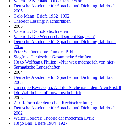
Valerio 3: Niemand hat das letzte Wort
Deutsche Akademie für Sprache und Dichtung: Jahrbuch
2005
Golo Mann: Briefe 1932−1992
Theodor Lessing: Nachtkritiken
2005
Valerio 2: Demokratisch reden
Valerio 1: Die Wissenschaft spricht Englisch?
Deutsche Akademie für Sprache und Dichtung: Jahrbuch
2004
Peter Schünemann: Dunkles Bild
Siegfried Jacobsohn: Gesammelte Schriften
Hugo Wolfgang Philipp: »Nur weg möchte ich von hier«
Sarmatische Landschaften
2004
Deutsche Akademie für Sprache und Dichtung: Jahrbuch
2003
Giuseppe Bevilacqua: Auf der Suche nach dem Atemkristall
Die Wahrheit ist oft unwahrscheinlich
2003
Zur Reform der deutschen Rechtschreibung
Deutsche Akademie für Sprache und Dichtung: Jahrbuch
2002
Walter Höllerer: Theorie der modernen Lyrik
Hugo Ball: Briefe 1904−1927