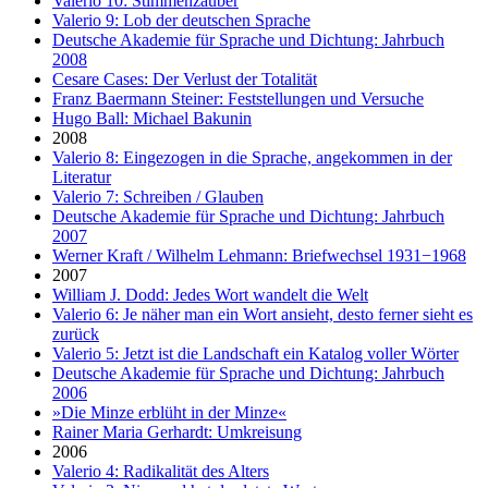
Valerio 10: Stimmenzauber
Valerio 9: Lob der deutschen Sprache
Deutsche Akademie für Sprache und Dichtung: Jahrbuch
2008
Cesare Cases: Der Verlust der Totalität
Franz Baermann Steiner: Feststellungen und Versuche
Hugo Ball: Michael Bakunin
2008
Valerio 8: Eingezogen in die Sprache, angekommen in der
Literatur
Valerio 7: Schreiben / Glauben
Deutsche Akademie für Sprache und Dichtung: Jahrbuch
2007
Werner Kraft / Wilhelm Lehmann: Briefwechsel 1931−1968
2007
William J. Dodd: Jedes Wort wandelt die Welt
Valerio 6: Je näher man ein Wort ansieht, desto ferner sieht es
zurück
Valerio 5: Jetzt ist die Landschaft ein Katalog voller Wörter
Deutsche Akademie für Sprache und Dichtung: Jahrbuch
2006
»Die Minze erblüht in der Minze«
Rainer Maria Gerhardt: Umkreisung
2006
Valerio 4: Radikalität des Alters