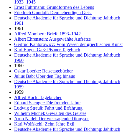
1933−1945
Ernst Fuhrmann: Grundformen des Lebens
Friedrich Gundolf: Dem lebendigen Geist
Deutsche Akademie für Sprache und Dichtung: Jahrbuch
1961
1961
Alfred Mombert: Briefe 1893–1942
Albert Ehrenstein: Ausgewählte Aufsätze
Gertrud Kantorowicz: Vom Wesen der griechischen Kunst
Karl Eugen Gaß: Pisaner Tagebuch
Deutsche Akademie für Sprache und Dichtung: Jahrbuch
1960
1960
Oskar Loerke: Reisetagebücher
Julius Bab: Über den Tag hinaus
Deutsche Akademie für Sprache und Dichtung: Jahrbuch
1959
1959
Alfred Bock: Tagebücher
Eduard Saenger: Die fremden Jahre
Ludwig Strauß: Fahrt und Erfahrung
Wilhelm Michel: Gewalten des Geistes
Arno Nadel: Der weissagende Dionysos
Karl Wolfskehl: Zehn Jahre Exil
Deutsche Akademie für Sprache und Dichtung: Jahrbuch