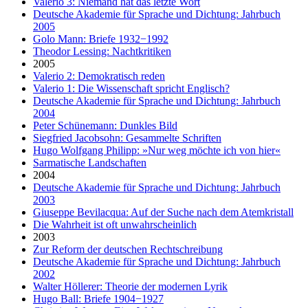
Valerio 3: Niemand hat das letzte Wort
Deutsche Akademie für Sprache und Dichtung: Jahrbuch
2005
Golo Mann: Briefe 1932−1992
Theodor Lessing: Nachtkritiken
2005
Valerio 2: Demokratisch reden
Valerio 1: Die Wissenschaft spricht Englisch?
Deutsche Akademie für Sprache und Dichtung: Jahrbuch
2004
Peter Schünemann: Dunkles Bild
Siegfried Jacobsohn: Gesammelte Schriften
Hugo Wolfgang Philipp: »Nur weg möchte ich von hier«
Sarmatische Landschaften
2004
Deutsche Akademie für Sprache und Dichtung: Jahrbuch
2003
Giuseppe Bevilacqua: Auf der Suche nach dem Atemkristall
Die Wahrheit ist oft unwahrscheinlich
2003
Zur Reform der deutschen Rechtschreibung
Deutsche Akademie für Sprache und Dichtung: Jahrbuch
2002
Walter Höllerer: Theorie der modernen Lyrik
Hugo Ball: Briefe 1904−1927