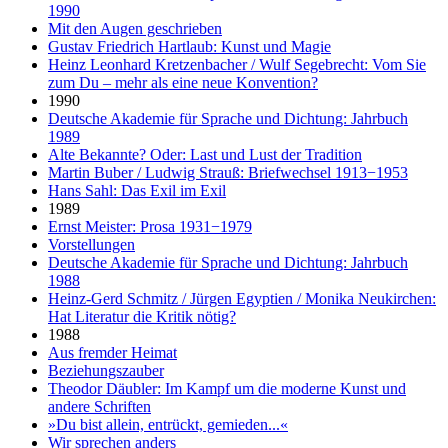
1990
Mit den Augen geschrieben
Gustav Friedrich Hartlaub: Kunst und Magie
Heinz Leonhard Kretzenbacher / Wulf Segebrecht: Vom Sie
zum Du – mehr als eine neue Konvention?
1990
Deutsche Akademie für Sprache und Dichtung: Jahrbuch
1989
Alte Bekannte? Oder: Last und Lust der Tradition
Martin Buber / Ludwig Strauß: Briefwechsel 1913−1953
Hans Sahl: Das Exil im Exil
1989
Ernst Meister: Prosa 1931−1979
Vorstellungen
Deutsche Akademie für Sprache und Dichtung: Jahrbuch
1988
Heinz-Gerd Schmitz / Jürgen Egyptien / Monika Neukirchen:
Hat Literatur die Kritik nötig?
1988
Aus fremder Heimat
Beziehungszauber
Theodor Däubler: Im Kampf um die moderne Kunst und
andere Schriften
»Du bist allein, entrückt, gemieden...«
Wir sprechen anders