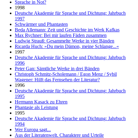
Sprache in Not?
1998
Deutsche Akademie für Sprache und Dichtung: Jahrbuch
1997
Schwärmer und Phantasten
Beda Allemann: Zeit und Geschichte im Werk Kafkas
Max Rychner: Bei mir laufen Fäden zusammen
Ludwig Strauß: Gesammelte Werke in vier Bänden
Ricarda Huch: »Du mein Dämon, meine Schlange...«
1997
Deutsche Akademie für Sprache und Dichtung: Jahrbuch
1996
Peter Gan: Sämtliche Werke in drei Bänden
Christoph Schmitz-Scholemann / Egon Menz / Sybil
Wagener: Hilft das Fernsehen der Literatur?
1996
Deutsche Akademie für Sprache und Dichtung: Jahrbuch
1995
Hermann Kasack zu Ehren
Phantasie als Leistung
1995
Deutsche Akademie für Sprache und Dichtung: Jahrbuch
1994
Wer Europa sagt...
Aus der Literatenwelt. Charaktere und Urteile