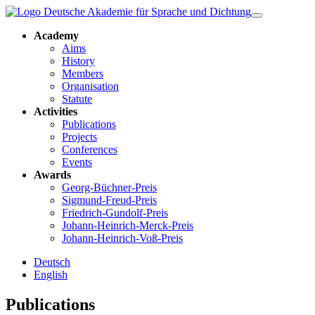
Academy
Aims
History
Members
Organisation
Statute
Activities
Publications
Projects
Conferences
Events
Awards
Georg-Büchner-Preis
Sigmund-Freud-Preis
Friedrich-Gundolf-Preis
Johann-Heinrich-Merck-Preis
Johann-Heinrich-Voß-Preis
Deutsch
English
Publications