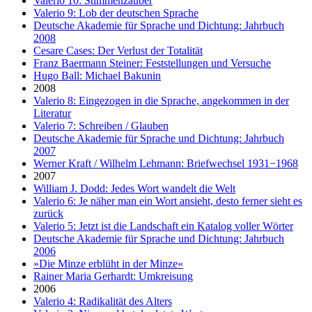
Valerio 10: Stimmenzauber
Valerio 9: Lob der deutschen Sprache
Deutsche Akademie für Sprache und Dichtung: Jahrbuch
2008
Cesare Cases: Der Verlust der Totalität
Franz Baermann Steiner: Feststellungen und Versuche
Hugo Ball: Michael Bakunin
2008
Valerio 8: Eingezogen in die Sprache, angekommen in der
Literatur
Valerio 7: Schreiben / Glauben
Deutsche Akademie für Sprache und Dichtung: Jahrbuch
2007
Werner Kraft / Wilhelm Lehmann: Briefwechsel 1931−1968
2007
William J. Dodd: Jedes Wort wandelt die Welt
Valerio 6: Je näher man ein Wort ansieht, desto ferner sieht es
zurück
Valerio 5: Jetzt ist die Landschaft ein Katalog voller Wörter
Deutsche Akademie für Sprache und Dichtung: Jahrbuch
2006
»Die Minze erblüht in der Minze«
Rainer Maria Gerhardt: Umkreisung
2006
Valerio 4: Radikalität des Alters