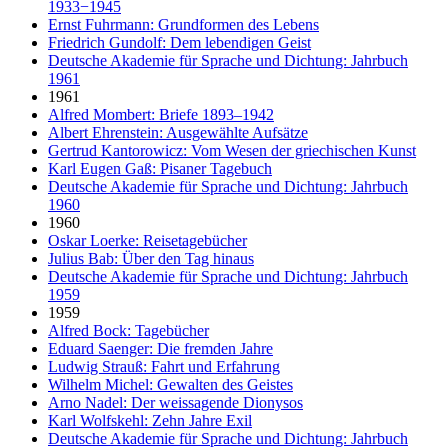
1933−1945
Ernst Fuhrmann: Grundformen des Lebens
Friedrich Gundolf: Dem lebendigen Geist
Deutsche Akademie für Sprache und Dichtung: Jahrbuch
1961
1961
Alfred Mombert: Briefe 1893–1942
Albert Ehrenstein: Ausgewählte Aufsätze
Gertrud Kantorowicz: Vom Wesen der griechischen Kunst
Karl Eugen Gaß: Pisaner Tagebuch
Deutsche Akademie für Sprache und Dichtung: Jahrbuch
1960
1960
Oskar Loerke: Reisetagebücher
Julius Bab: Über den Tag hinaus
Deutsche Akademie für Sprache und Dichtung: Jahrbuch
1959
1959
Alfred Bock: Tagebücher
Eduard Saenger: Die fremden Jahre
Ludwig Strauß: Fahrt und Erfahrung
Wilhelm Michel: Gewalten des Geistes
Arno Nadel: Der weissagende Dionysos
Karl Wolfskehl: Zehn Jahre Exil
Deutsche Akademie für Sprache und Dichtung: Jahrbuch