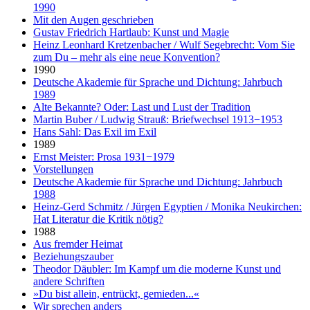
1990
Mit den Augen geschrieben
Gustav Friedrich Hartlaub: Kunst und Magie
Heinz Leonhard Kretzenbacher / Wulf Segebrecht: Vom Sie
zum Du – mehr als eine neue Konvention?
1990
Deutsche Akademie für Sprache und Dichtung: Jahrbuch
1989
Alte Bekannte? Oder: Last und Lust der Tradition
Martin Buber / Ludwig Strauß: Briefwechsel 1913−1953
Hans Sahl: Das Exil im Exil
1989
Ernst Meister: Prosa 1931−1979
Vorstellungen
Deutsche Akademie für Sprache und Dichtung: Jahrbuch
1988
Heinz-Gerd Schmitz / Jürgen Egyptien / Monika Neukirchen:
Hat Literatur die Kritik nötig?
1988
Aus fremder Heimat
Beziehungszauber
Theodor Däubler: Im Kampf um die moderne Kunst und
andere Schriften
»Du bist allein, entrückt, gemieden...«
Wir sprechen anders