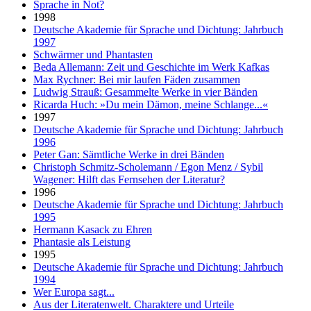
Sprache in Not?
1998
Deutsche Akademie für Sprache und Dichtung: Jahrbuch
1997
Schwärmer und Phantasten
Beda Allemann: Zeit und Geschichte im Werk Kafkas
Max Rychner: Bei mir laufen Fäden zusammen
Ludwig Strauß: Gesammelte Werke in vier Bänden
Ricarda Huch: »Du mein Dämon, meine Schlange...«
1997
Deutsche Akademie für Sprache und Dichtung: Jahrbuch
1996
Peter Gan: Sämtliche Werke in drei Bänden
Christoph Schmitz-Scholemann / Egon Menz / Sybil
Wagener: Hilft das Fernsehen der Literatur?
1996
Deutsche Akademie für Sprache und Dichtung: Jahrbuch
1995
Hermann Kasack zu Ehren
Phantasie als Leistung
1995
Deutsche Akademie für Sprache und Dichtung: Jahrbuch
1994
Wer Europa sagt...
Aus der Literatenwelt. Charaktere und Urteile