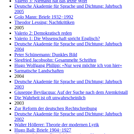
Valerio 3: Niemand hat das letzte Wort
Deutsche Akademie für Sprache und Dichtung: Jahrbuch
2005
Golo Mann: Briefe 1932−1992
Theodor Lessing: Nachtkritiken
2005
Valerio 2: Demokratisch reden
Valerio 1: Die Wissenschaft spricht Englisch?
Deutsche Akademie für Sprache und Dichtung: Jahrbuch
2004
Peter Schünemann: Dunkles Bild
Siegfried Jacobsohn: Gesammelte Schriften
Hugo Wolfgang Philipp: »Nur weg möchte ich von hier«
Sarmatische Landschaften
2004
Deutsche Akademie für Sprache und Dichtung: Jahrbuch
2003
Giuseppe Bevilacqua: Auf der Suche nach dem Atemkristall
Die Wahrheit ist oft unwahrscheinlich
2003
Zur Reform der deutschen Rechtschreibung
Deutsche Akademie für Sprache und Dichtung: Jahrbuch
2002
Walter Höllerer: Theorie der modernen Lyrik
Hugo Ball: Briefe 1904−1927