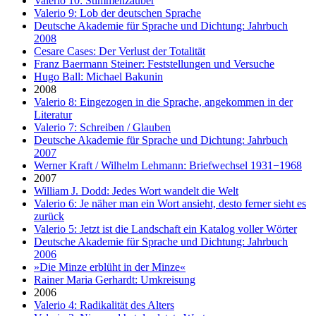
Valerio 10: Stimmenzauber
Valerio 9: Lob der deutschen Sprache
Deutsche Akademie für Sprache und Dichtung: Jahrbuch
2008
Cesare Cases: Der Verlust der Totalität
Franz Baermann Steiner: Feststellungen und Versuche
Hugo Ball: Michael Bakunin
2008
Valerio 8: Eingezogen in die Sprache, angekommen in der
Literatur
Valerio 7: Schreiben / Glauben
Deutsche Akademie für Sprache und Dichtung: Jahrbuch
2007
Werner Kraft / Wilhelm Lehmann: Briefwechsel 1931−1968
2007
William J. Dodd: Jedes Wort wandelt die Welt
Valerio 6: Je näher man ein Wort ansieht, desto ferner sieht es
zurück
Valerio 5: Jetzt ist die Landschaft ein Katalog voller Wörter
Deutsche Akademie für Sprache und Dichtung: Jahrbuch
2006
»Die Minze erblüht in der Minze«
Rainer Maria Gerhardt: Umkreisung
2006
Valerio 4: Radikalität des Alters