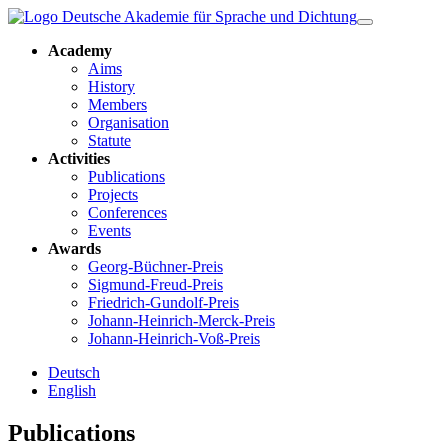
Academy
Aims
History
Members
Organisation
Statute
Activities
Publications
Projects
Conferences
Events
Awards
Georg-Büchner-Preis
Sigmund-Freud-Preis
Friedrich-Gundolf-Preis
Johann-Heinrich-Merck-Preis
Johann-Heinrich-Voß-Preis
Deutsch
English
Publications