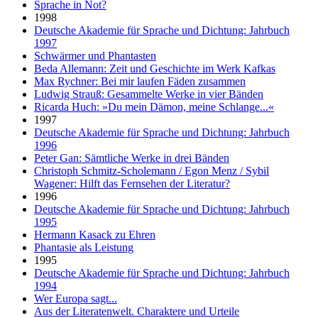
Sprache in Not?
1998
Deutsche Akademie für Sprache und Dichtung: Jahrbuch
1997
Schwärmer und Phantasten
Beda Allemann: Zeit und Geschichte im Werk Kafkas
Max Rychner: Bei mir laufen Fäden zusammen
Ludwig Strauß: Gesammelte Werke in vier Bänden
Ricarda Huch: »Du mein Dämon, meine Schlange...«
1997
Deutsche Akademie für Sprache und Dichtung: Jahrbuch
1996
Peter Gan: Sämtliche Werke in drei Bänden
Christoph Schmitz-Scholemann / Egon Menz / Sybil
Wagener: Hilft das Fernsehen der Literatur?
1996
Deutsche Akademie für Sprache und Dichtung: Jahrbuch
1995
Hermann Kasack zu Ehren
Phantasie als Leistung
1995
Deutsche Akademie für Sprache und Dichtung: Jahrbuch
1994
Wer Europa sagt...
Aus der Literatenwelt. Charaktere und Urteile