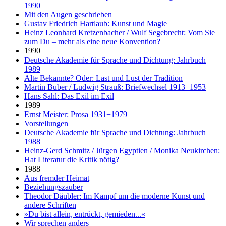
1990
Mit den Augen geschrieben
Gustav Friedrich Hartlaub: Kunst und Magie
Heinz Leonhard Kretzenbacher / Wulf Segebrecht: Vom Sie
zum Du – mehr als eine neue Konvention?
1990
Deutsche Akademie für Sprache und Dichtung: Jahrbuch
1989
Alte Bekannte? Oder: Last und Lust der Tradition
Martin Buber / Ludwig Strauß: Briefwechsel 1913−1953
Hans Sahl: Das Exil im Exil
1989
Ernst Meister: Prosa 1931−1979
Vorstellungen
Deutsche Akademie für Sprache und Dichtung: Jahrbuch
1988
Heinz-Gerd Schmitz / Jürgen Egyptien / Monika Neukirchen:
Hat Literatur die Kritik nötig?
1988
Aus fremder Heimat
Beziehungszauber
Theodor Däubler: Im Kampf um die moderne Kunst und
andere Schriften
»Du bist allein, entrückt, gemieden...«
Wir sprechen anders