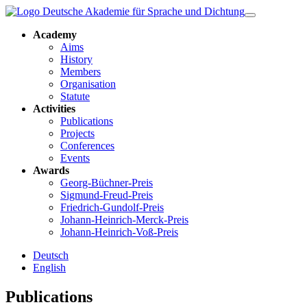
Academy
Aims
History
Members
Organisation
Statute
Activities
Publications
Projects
Conferences
Events
Awards
Georg-Büchner-Preis
Sigmund-Freud-Preis
Friedrich-Gundolf-Preis
Johann-Heinrich-Merck-Preis
Johann-Heinrich-Voß-Preis
Deutsch
English
Publications