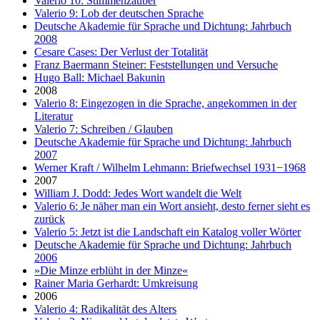
Valerio 10: Stimmenzauber
Valerio 9: Lob der deutschen Sprache
Deutsche Akademie für Sprache und Dichtung: Jahrbuch
2008
Cesare Cases: Der Verlust der Totalität
Franz Baermann Steiner: Feststellungen und Versuche
Hugo Ball: Michael Bakunin
2008
Valerio 8: Eingezogen in die Sprache, angekommen in der
Literatur
Valerio 7: Schreiben / Glauben
Deutsche Akademie für Sprache und Dichtung: Jahrbuch
2007
Werner Kraft / Wilhelm Lehmann: Briefwechsel 1931−1968
2007
William J. Dodd: Jedes Wort wandelt die Welt
Valerio 6: Je näher man ein Wort ansieht, desto ferner sieht es
zurück
Valerio 5: Jetzt ist die Landschaft ein Katalog voller Wörter
Deutsche Akademie für Sprache und Dichtung: Jahrbuch
2006
»Die Minze erblüht in der Minze«
Rainer Maria Gerhardt: Umkreisung
2006
Valerio 4: Radikalität des Alters