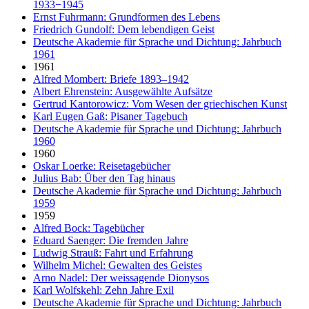
1933−1945
Ernst Fuhrmann: Grundformen des Lebens
Friedrich Gundolf: Dem lebendigen Geist
Deutsche Akademie für Sprache und Dichtung: Jahrbuch
1961
1961
Alfred Mombert: Briefe 1893–1942
Albert Ehrenstein: Ausgewählte Aufsätze
Gertrud Kantorowicz: Vom Wesen der griechischen Kunst
Karl Eugen Gaß: Pisaner Tagebuch
Deutsche Akademie für Sprache und Dichtung: Jahrbuch
1960
1960
Oskar Loerke: Reisetagebücher
Julius Bab: Über den Tag hinaus
Deutsche Akademie für Sprache und Dichtung: Jahrbuch
1959
1959
Alfred Bock: Tagebücher
Eduard Saenger: Die fremden Jahre
Ludwig Strauß: Fahrt und Erfahrung
Wilhelm Michel: Gewalten des Geistes
Arno Nadel: Der weissagende Dionysos
Karl Wolfskehl: Zehn Jahre Exil
Deutsche Akademie für Sprache und Dichtung: Jahrbuch