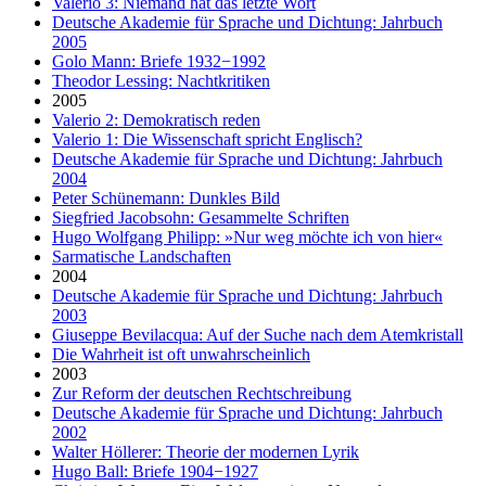
Valerio 3: Niemand hat das letzte Wort
Deutsche Akademie für Sprache und Dichtung: Jahrbuch
2005
Golo Mann: Briefe 1932−1992
Theodor Lessing: Nachtkritiken
2005
Valerio 2: Demokratisch reden
Valerio 1: Die Wissenschaft spricht Englisch?
Deutsche Akademie für Sprache und Dichtung: Jahrbuch
2004
Peter Schünemann: Dunkles Bild
Siegfried Jacobsohn: Gesammelte Schriften
Hugo Wolfgang Philipp: »Nur weg möchte ich von hier«
Sarmatische Landschaften
2004
Deutsche Akademie für Sprache und Dichtung: Jahrbuch
2003
Giuseppe Bevilacqua: Auf der Suche nach dem Atemkristall
Die Wahrheit ist oft unwahrscheinlich
2003
Zur Reform der deutschen Rechtschreibung
Deutsche Akademie für Sprache und Dichtung: Jahrbuch
2002
Walter Höllerer: Theorie der modernen Lyrik
Hugo Ball: Briefe 1904−1927