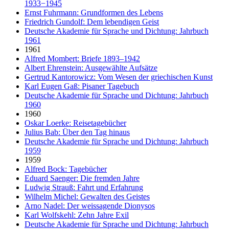
1933−1945
Ernst Fuhrmann: Grundformen des Lebens
Friedrich Gundolf: Dem lebendigen Geist
Deutsche Akademie für Sprache und Dichtung: Jahrbuch
1961
1961
Alfred Mombert: Briefe 1893–1942
Albert Ehrenstein: Ausgewählte Aufsätze
Gertrud Kantorowicz: Vom Wesen der griechischen Kunst
Karl Eugen Gaß: Pisaner Tagebuch
Deutsche Akademie für Sprache und Dichtung: Jahrbuch
1960
1960
Oskar Loerke: Reisetagebücher
Julius Bab: Über den Tag hinaus
Deutsche Akademie für Sprache und Dichtung: Jahrbuch
1959
1959
Alfred Bock: Tagebücher
Eduard Saenger: Die fremden Jahre
Ludwig Strauß: Fahrt und Erfahrung
Wilhelm Michel: Gewalten des Geistes
Arno Nadel: Der weissagende Dionysos
Karl Wolfskehl: Zehn Jahre Exil
Deutsche Akademie für Sprache und Dichtung: Jahrbuch