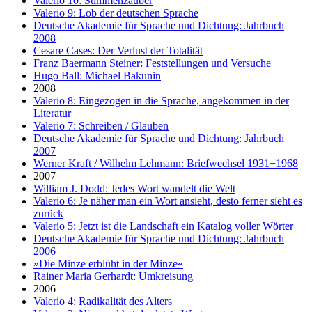
Valerio 10: Stimmenzauber
Valerio 9: Lob der deutschen Sprache
Deutsche Akademie für Sprache und Dichtung: Jahrbuch
2008
Cesare Cases: Der Verlust der Totalität
Franz Baermann Steiner: Feststellungen und Versuche
Hugo Ball: Michael Bakunin
2008
Valerio 8: Eingezogen in die Sprache, angekommen in der
Literatur
Valerio 7: Schreiben / Glauben
Deutsche Akademie für Sprache und Dichtung: Jahrbuch
2007
Werner Kraft / Wilhelm Lehmann: Briefwechsel 1931−1968
2007
William J. Dodd: Jedes Wort wandelt die Welt
Valerio 6: Je näher man ein Wort ansieht, desto ferner sieht es
zurück
Valerio 5: Jetzt ist die Landschaft ein Katalog voller Wörter
Deutsche Akademie für Sprache und Dichtung: Jahrbuch
2006
»Die Minze erblüht in der Minze«
Rainer Maria Gerhardt: Umkreisung
2006
Valerio 4: Radikalität des Alters