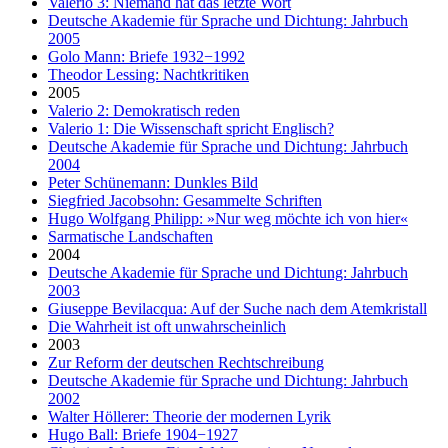
Valerio 3: Niemand hat das letzte Wort
Deutsche Akademie für Sprache und Dichtung: Jahrbuch
2005
Golo Mann: Briefe 1932−1992
Theodor Lessing: Nachtkritiken
2005
Valerio 2: Demokratisch reden
Valerio 1: Die Wissenschaft spricht Englisch?
Deutsche Akademie für Sprache und Dichtung: Jahrbuch
2004
Peter Schünemann: Dunkles Bild
Siegfried Jacobsohn: Gesammelte Schriften
Hugo Wolfgang Philipp: »Nur weg möchte ich von hier«
Sarmatische Landschaften
2004
Deutsche Akademie für Sprache und Dichtung: Jahrbuch
2003
Giuseppe Bevilacqua: Auf der Suche nach dem Atemkristall
Die Wahrheit ist oft unwahrscheinlich
2003
Zur Reform der deutschen Rechtschreibung
Deutsche Akademie für Sprache und Dichtung: Jahrbuch
2002
Walter Höllerer: Theorie der modernen Lyrik
Hugo Ball: Briefe 1904−1927