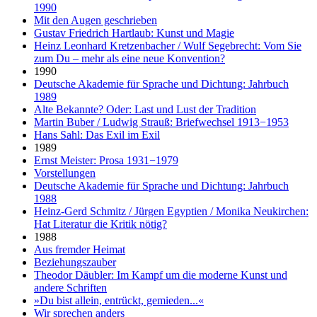
1990
Mit den Augen geschrieben
Gustav Friedrich Hartlaub: Kunst und Magie
Heinz Leonhard Kretzenbacher / Wulf Segebrecht: Vom Sie
zum Du – mehr als eine neue Konvention?
1990
Deutsche Akademie für Sprache und Dichtung: Jahrbuch
1989
Alte Bekannte? Oder: Last und Lust der Tradition
Martin Buber / Ludwig Strauß: Briefwechsel 1913−1953
Hans Sahl: Das Exil im Exil
1989
Ernst Meister: Prosa 1931−1979
Vorstellungen
Deutsche Akademie für Sprache und Dichtung: Jahrbuch
1988
Heinz-Gerd Schmitz / Jürgen Egyptien / Monika Neukirchen:
Hat Literatur die Kritik nötig?
1988
Aus fremder Heimat
Beziehungszauber
Theodor Däubler: Im Kampf um die moderne Kunst und
andere Schriften
»Du bist allein, entrückt, gemieden...«
Wir sprechen anders