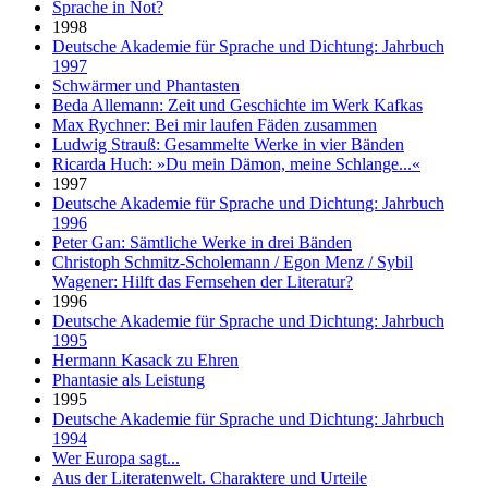
Sprache in Not?
1998
Deutsche Akademie für Sprache und Dichtung: Jahrbuch
1997
Schwärmer und Phantasten
Beda Allemann: Zeit und Geschichte im Werk Kafkas
Max Rychner: Bei mir laufen Fäden zusammen
Ludwig Strauß: Gesammelte Werke in vier Bänden
Ricarda Huch: »Du mein Dämon, meine Schlange...«
1997
Deutsche Akademie für Sprache und Dichtung: Jahrbuch
1996
Peter Gan: Sämtliche Werke in drei Bänden
Christoph Schmitz-Scholemann / Egon Menz / Sybil
Wagener: Hilft das Fernsehen der Literatur?
1996
Deutsche Akademie für Sprache und Dichtung: Jahrbuch
1995
Hermann Kasack zu Ehren
Phantasie als Leistung
1995
Deutsche Akademie für Sprache und Dichtung: Jahrbuch
1994
Wer Europa sagt...
Aus der Literatenwelt. Charaktere und Urteile