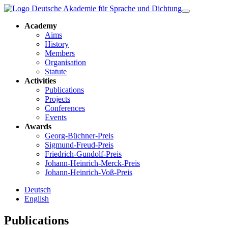
Academy
Aims
History
Members
Organisation
Statute
Activities
Publications
Projects
Conferences
Events
Awards
Georg-Büchner-Preis
Sigmund-Freud-Preis
Friedrich-Gundolf-Preis
Johann-Heinrich-Merck-Preis
Johann-Heinrich-Voß-Preis
Deutsch
English
Publications