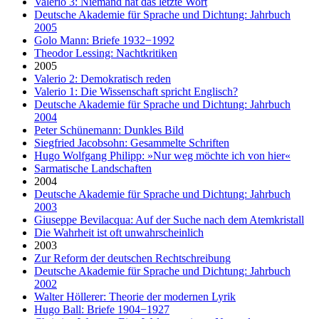
Valerio 3: Niemand hat das letzte Wort
Deutsche Akademie für Sprache und Dichtung: Jahrbuch
2005
Golo Mann: Briefe 1932−1992
Theodor Lessing: Nachtkritiken
2005
Valerio 2: Demokratisch reden
Valerio 1: Die Wissenschaft spricht Englisch?
Deutsche Akademie für Sprache und Dichtung: Jahrbuch
2004
Peter Schünemann: Dunkles Bild
Siegfried Jacobsohn: Gesammelte Schriften
Hugo Wolfgang Philipp: »Nur weg möchte ich von hier«
Sarmatische Landschaften
2004
Deutsche Akademie für Sprache und Dichtung: Jahrbuch
2003
Giuseppe Bevilacqua: Auf der Suche nach dem Atemkristall
Die Wahrheit ist oft unwahrscheinlich
2003
Zur Reform der deutschen Rechtschreibung
Deutsche Akademie für Sprache und Dichtung: Jahrbuch
2002
Walter Höllerer: Theorie der modernen Lyrik
Hugo Ball: Briefe 1904−1927