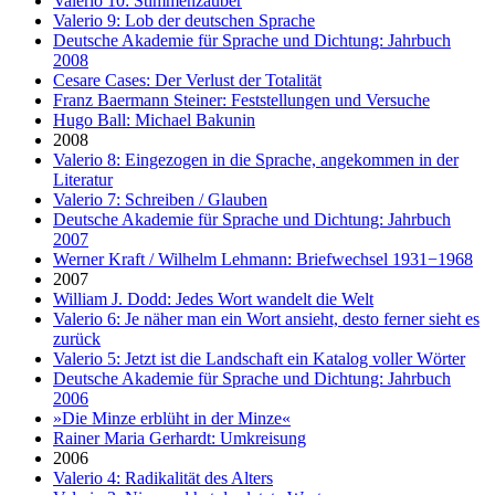
Valerio 10: Stimmenzauber
Valerio 9: Lob der deutschen Sprache
Deutsche Akademie für Sprache und Dichtung: Jahrbuch
2008
Cesare Cases: Der Verlust der Totalität
Franz Baermann Steiner: Feststellungen und Versuche
Hugo Ball: Michael Bakunin
2008
Valerio 8: Eingezogen in die Sprache, angekommen in der
Literatur
Valerio 7: Schreiben / Glauben
Deutsche Akademie für Sprache und Dichtung: Jahrbuch
2007
Werner Kraft / Wilhelm Lehmann: Briefwechsel 1931−1968
2007
William J. Dodd: Jedes Wort wandelt die Welt
Valerio 6: Je näher man ein Wort ansieht, desto ferner sieht es
zurück
Valerio 5: Jetzt ist die Landschaft ein Katalog voller Wörter
Deutsche Akademie für Sprache und Dichtung: Jahrbuch
2006
»Die Minze erblüht in der Minze«
Rainer Maria Gerhardt: Umkreisung
2006
Valerio 4: Radikalität des Alters