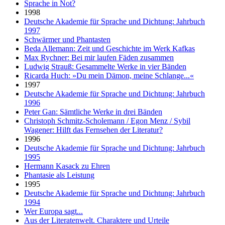
Sprache in Not?
1998
Deutsche Akademie für Sprache und Dichtung: Jahrbuch
1997
Schwärmer und Phantasten
Beda Allemann: Zeit und Geschichte im Werk Kafkas
Max Rychner: Bei mir laufen Fäden zusammen
Ludwig Strauß: Gesammelte Werke in vier Bänden
Ricarda Huch: »Du mein Dämon, meine Schlange...«
1997
Deutsche Akademie für Sprache und Dichtung: Jahrbuch
1996
Peter Gan: Sämtliche Werke in drei Bänden
Christoph Schmitz-Scholemann / Egon Menz / Sybil
Wagener: Hilft das Fernsehen der Literatur?
1996
Deutsche Akademie für Sprache und Dichtung: Jahrbuch
1995
Hermann Kasack zu Ehren
Phantasie als Leistung
1995
Deutsche Akademie für Sprache und Dichtung: Jahrbuch
1994
Wer Europa sagt...
Aus der Literatenwelt. Charaktere und Urteile