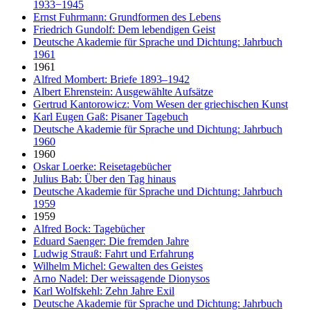
1933−1945
Ernst Fuhrmann: Grundformen des Lebens
Friedrich Gundolf: Dem lebendigen Geist
Deutsche Akademie für Sprache und Dichtung: Jahrbuch
1961
1961
Alfred Mombert: Briefe 1893–1942
Albert Ehrenstein: Ausgewählte Aufsätze
Gertrud Kantorowicz: Vom Wesen der griechischen Kunst
Karl Eugen Gaß: Pisaner Tagebuch
Deutsche Akademie für Sprache und Dichtung: Jahrbuch
1960
1960
Oskar Loerke: Reisetagebücher
Julius Bab: Über den Tag hinaus
Deutsche Akademie für Sprache und Dichtung: Jahrbuch
1959
1959
Alfred Bock: Tagebücher
Eduard Saenger: Die fremden Jahre
Ludwig Strauß: Fahrt und Erfahrung
Wilhelm Michel: Gewalten des Geistes
Arno Nadel: Der weissagende Dionysos
Karl Wolfskehl: Zehn Jahre Exil
Deutsche Akademie für Sprache und Dichtung: Jahrbuch