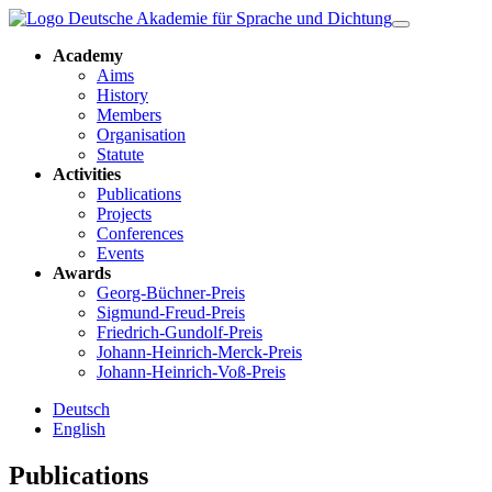
Academy
Aims
History
Members
Organisation
Statute
Activities
Publications
Projects
Conferences
Events
Awards
Georg-Büchner-Preis
Sigmund-Freud-Preis
Friedrich-Gundolf-Preis
Johann-Heinrich-Merck-Preis
Johann-Heinrich-Voß-Preis
Deutsch
English
Publications