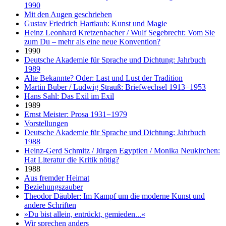
1990
Mit den Augen geschrieben
Gustav Friedrich Hartlaub: Kunst und Magie
Heinz Leonhard Kretzenbacher / Wulf Segebrecht: Vom Sie
zum Du – mehr als eine neue Konvention?
1990
Deutsche Akademie für Sprache und Dichtung: Jahrbuch
1989
Alte Bekannte? Oder: Last und Lust der Tradition
Martin Buber / Ludwig Strauß: Briefwechsel 1913−1953
Hans Sahl: Das Exil im Exil
1989
Ernst Meister: Prosa 1931−1979
Vorstellungen
Deutsche Akademie für Sprache und Dichtung: Jahrbuch
1988
Heinz-Gerd Schmitz / Jürgen Egyptien / Monika Neukirchen:
Hat Literatur die Kritik nötig?
1988
Aus fremder Heimat
Beziehungszauber
Theodor Däubler: Im Kampf um die moderne Kunst und
andere Schriften
»Du bist allein, entrückt, gemieden...«
Wir sprechen anders