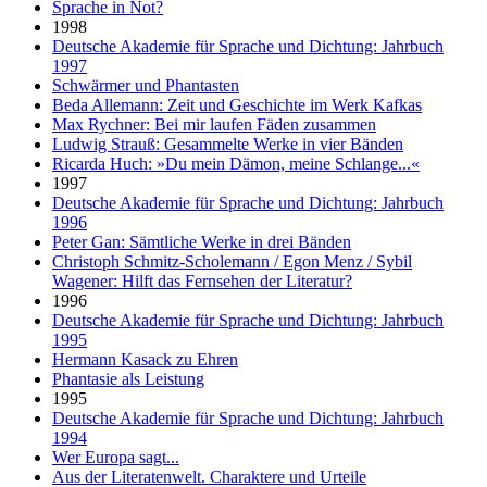
Sprache in Not?
1998
Deutsche Akademie für Sprache und Dichtung: Jahrbuch
1997
Schwärmer und Phantasten
Beda Allemann: Zeit und Geschichte im Werk Kafkas
Max Rychner: Bei mir laufen Fäden zusammen
Ludwig Strauß: Gesammelte Werke in vier Bänden
Ricarda Huch: »Du mein Dämon, meine Schlange...«
1997
Deutsche Akademie für Sprache und Dichtung: Jahrbuch
1996
Peter Gan: Sämtliche Werke in drei Bänden
Christoph Schmitz-Scholemann / Egon Menz / Sybil
Wagener: Hilft das Fernsehen der Literatur?
1996
Deutsche Akademie für Sprache und Dichtung: Jahrbuch
1995
Hermann Kasack zu Ehren
Phantasie als Leistung
1995
Deutsche Akademie für Sprache und Dichtung: Jahrbuch
1994
Wer Europa sagt...
Aus der Literatenwelt. Charaktere und Urteile