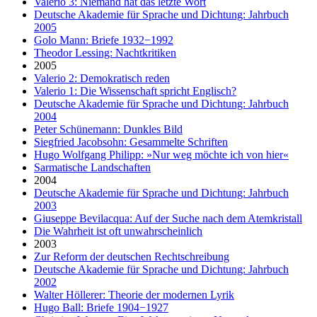
Valerio 3: Niemand hat das letzte Wort
Deutsche Akademie für Sprache und Dichtung: Jahrbuch
2005
Golo Mann: Briefe 1932−1992
Theodor Lessing: Nachtkritiken
2005
Valerio 2: Demokratisch reden
Valerio 1: Die Wissenschaft spricht Englisch?
Deutsche Akademie für Sprache und Dichtung: Jahrbuch
2004
Peter Schünemann: Dunkles Bild
Siegfried Jacobsohn: Gesammelte Schriften
Hugo Wolfgang Philipp: »Nur weg möchte ich von hier«
Sarmatische Landschaften
2004
Deutsche Akademie für Sprache und Dichtung: Jahrbuch
2003
Giuseppe Bevilacqua: Auf der Suche nach dem Atemkristall
Die Wahrheit ist oft unwahrscheinlich
2003
Zur Reform der deutschen Rechtschreibung
Deutsche Akademie für Sprache und Dichtung: Jahrbuch
2002
Walter Höllerer: Theorie der modernen Lyrik
Hugo Ball: Briefe 1904−1927