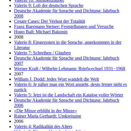
Valerio 10: Stimmenzauber
Valerio 9: Lob der deutschen Sprache
Deutsche Akademie für Sprache und Dichtung: Jahrbuch
2008
Cesare Cases: Der Verlust der Totalität
Franz Baermann Steiner: Feststellungen und Versuche
Hugo Ball: Michael Bakunin
2008
Valerio 8: Eingezogen in die Sprache, angekommen in der
Literatur
Valerio 7: Schreiben / Glauben
Deutsche Akademie für Sprache und Dichtung: Jahrbuch
2007
Werner Kraft / Wilhelm Lehmann: Briefwechsel 1931−1968
2007
William J. Dodd: Jedes Wort wandelt die Welt
Valerio 6: Je näher man ein Wort ansieht, desto ferner sieht es
zurück
Valerio 5: Jetzt ist die Landschaft ein Katalog voller Wörter
Deutsche Akademie für Sprache und Dichtung: Jahrbuch
2006
»Die Minze erblüht in der Minze«
Rainer Maria Gerhardt: Umkreisung
2006
Valerio 4: Radikalität des Alters