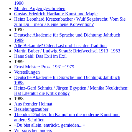
1990
Mit den Augen geschrieben
Gustav Friedrich Hartlaub: Kunst und Magie
Heinz Leonhard Kretzenbacher / Wulf Segebrecht: Vom Sie
zum Du – mehr als eine neue Konvention?
1990
Deutsche Akademie für Sprache und Dichtung: Jahrbuch
1989
Alte Bekannte? Oder: Last und Lust der Tradition
Martin Buber / Ludwig Strauß: Briefwechsel 1913−1953
Hans Sahl: Das Exil im Exil
1989
Ernst Meister: Prosa 1931−1979
Vorstellungen
Deutsche Akademie für Sprache und Dichtung: Jahrbuch
1988
Heinz-Gerd Schmitz / Jürgen Egyptien / Monika Neukirchen:
Hat Literatur die Kritik nötig?
1988
Aus fremder Heimat
Beziehungszauber
Theodor Däubler: Im Kampf um die moderne Kunst und
andere Schriften
»Du bist allein, entrückt, gemieden...«
Wir sprechen anders