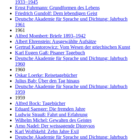
1933−1945
Ernst Fuhrmann: Grundformen des Lebens
Friedrich Gundolf: Dem lebendigen Geist
Deutsche Akademie für Sprache und Dichtung: Jahrbuch
1961
1961
Alfred Mombert: Briefe 1893–1942
Albert Ehrenstein: Ausgewählte Aufsätze
Gertrud Kantorowicz: Vom Wesen der griechischen Kunst
Karl Eugen Gaß: Pisaner Tagebuch
Deutsche Akademie für Sprache und Dichtung: Jahrbuch
1960
1960
Oskar Loerke: Reisetagebücher
Julius Bab: Über den Tag hinaus
Deutsche Akademie für Sprache und Dichtung: Jahrbuch
1959
1959
Alfred Bock: Tagebücher
Eduard Saenger: Die fremden Jahre
Ludwig Strauß: Fahrt und Erfahrung
Wilhelm Michel: Gewalten des Geistes
Arno Nadel: Der weissagende Dionysos
Karl Wolfskehl: Zehn Jahre Exil
Deutsche Akademie für Sprache und Dichtung: Jahrbuch