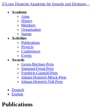
Academy
Aims
History
Members
Organisation
Statute
Activities
Publications
Projects
Conferences
Events
Awards
Georg-Büchner-Preis
Sigmund-Freud-Preis
Friedrich-Gundolf-Preis
Johann-Heinrich-Merck-Preis
Johann-Heinrich-Voß-Preis
Deutsch
English
Publications