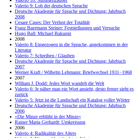
Valerio 10: Stimmenzauber
Valerio 9: Lob der deutschen Sprache
Deutsche Akademie für Sprache und Dichtung: Jahrbuch
2008
Cesare Cases: Der Verlust der Totalität
Franz Baermann Steiner: Feststellungen und Versuche
Hugo Ball: Michael Bakunin
2008
Valerio 8: Eingezogen in die Sprache, angekommen in der
Literatur
Valerio 7: Schreiben / Glauben
Deutsche Akademie für Sprache und Dichtung: Jahrbuch
2007
Werner Kraft / Wilhelm Lehmann: Briefwechsel 1931−1968
2007
William J. Dodd: Jedes Wort wandelt die Welt
Valerio 6: Je näher man ein Wort ansieht, desto ferner sieht es
zurück
Valerio 5: Jetzt ist die Landschaft ein Katalog voller Wörter
Deutsche Akademie für Sprache und Dichtung: Jahrbuch
2006
»Die Minze erblüht in der Minze«
Rainer Maria Gerhardt: Umkreisung
2006
Valerio 4: Radikalität des Alters