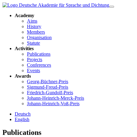
Academy
Aims
History
Members
Organisation
Statute
Activities
Publications
Projects
Conferences
Events
Awards
Georg-Büchner-Preis
Sigmund-Freud-Preis
Friedrich-Gundolf-Preis
Johann-Heinrich-Merck-Preis
Johann-Heinrich-Voß-Preis
Deutsch
English
Publications