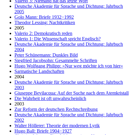
Valerio 3: Niemand hat das letzte Wort
Deutsche Akademie für Sprache und Dichtung: Jahrbuch
2005
Golo Mann: Briefe 1932−1992
Theodor Lessing: Nachtkritiken
2005
Valerio 2: Demokratisch reden
Valerio 1: Die Wissenschaft spricht Englisch?
Deutsche Akademie für Sprache und Dichtung: Jahrbuch
2004
Peter Schünemann: Dunkles Bild
Siegfried Jacobsohn: Gesammelte Schriften
Hugo Wolfgang Philipp: »Nur weg möchte ich von hier«
Sarmatische Landschaften
2004
Deutsche Akademie für Sprache und Dichtung: Jahrbuch
2003
Giuseppe Bevilacqua: Auf der Suche nach dem Atemkristall
Die Wahrheit ist oft unwahrscheinlich
2003
Zur Reform der deutschen Rechtschreibung
Deutsche Akademie für Sprache und Dichtung: Jahrbuch
2002
Walter Höllerer: Theorie der modernen Lyrik
Hugo Ball: Briefe 1904−1927