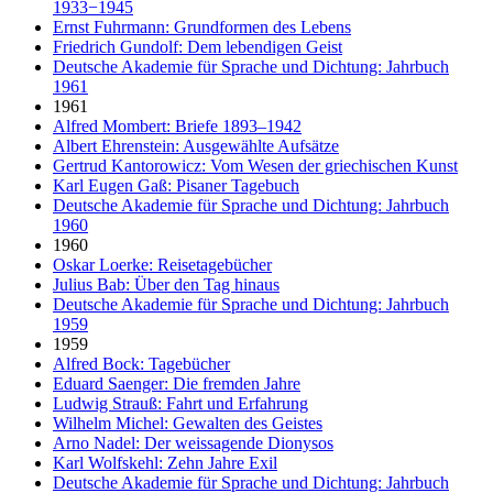
1933−1945
Ernst Fuhrmann: Grundformen des Lebens
Friedrich Gundolf: Dem lebendigen Geist
Deutsche Akademie für Sprache und Dichtung: Jahrbuch
1961
1961
Alfred Mombert: Briefe 1893–1942
Albert Ehrenstein: Ausgewählte Aufsätze
Gertrud Kantorowicz: Vom Wesen der griechischen Kunst
Karl Eugen Gaß: Pisaner Tagebuch
Deutsche Akademie für Sprache und Dichtung: Jahrbuch
1960
1960
Oskar Loerke: Reisetagebücher
Julius Bab: Über den Tag hinaus
Deutsche Akademie für Sprache und Dichtung: Jahrbuch
1959
1959
Alfred Bock: Tagebücher
Eduard Saenger: Die fremden Jahre
Ludwig Strauß: Fahrt und Erfahrung
Wilhelm Michel: Gewalten des Geistes
Arno Nadel: Der weissagende Dionysos
Karl Wolfskehl: Zehn Jahre Exil
Deutsche Akademie für Sprache und Dichtung: Jahrbuch