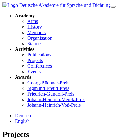
Academy
Aims
History
Members
Organisation
Statute
Activities
Publications
Projects
Conferences
Events
Awards
Georg-Büchner-Preis
Sigmund-Freud-Preis
Friedrich-Gundolf-Preis
Johann-Heinrich-Merck-Preis
Johann-Heinrich-Voß-Preis
Deutsch
English
Projects