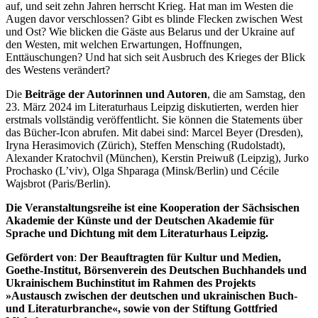
auf, und seit zehn Jahren herrscht Krieg. Hat man im Westen die
Augen davor verschlossen? Gibt es blinde Flecken zwischen West
und Ost? Wie blicken die Gäste aus Belarus und der Ukraine auf
den Westen, mit welchen Erwartungen, Hoffnungen,
Enttäuschungen? Und hat sich seit Ausbruch des Krieges der Blick
des Westens verändert?
Die
Beiträge der Autorinnen und Autoren
, die am Samstag, den
23. März 2024 im Literaturhaus Leipzig diskutierten, werden hier
erstmals vollständig veröffentlicht. Sie können die Statements über
das Bücher-Icon abrufen. Mit dabei sind: Marcel Beyer (Dresden),
Iryna Herasimovich (Zürich), Steffen Mensching (Rudolstadt),
Alexander Kratochvil (München), Kerstin Preiwuß (Leipzig), Jurko
Prochasko (L’viv), Olga Shparaga (Minsk/Berlin) und Cécile
Wajsbrot (Paris/Berlin).
Die Veranstaltungsreihe ist eine Kooperation der Sächsischen
Akademie der Künste und der Deutschen Akademie für
Sprache und Dichtung mit dem Literaturhaus Leipzig.
Gefördert von
:
Der Beauftragten für Kultur und Medien,
Goethe-Institut, Börsenverein des Deutschen Buchhandels und
Ukrainischem Buchinstitut im Rahmen des Projekts
»Austausch zwischen der deutschen und ukrainischen Buch-
und Literaturbranche«, sowie von der Stiftung Gottfried