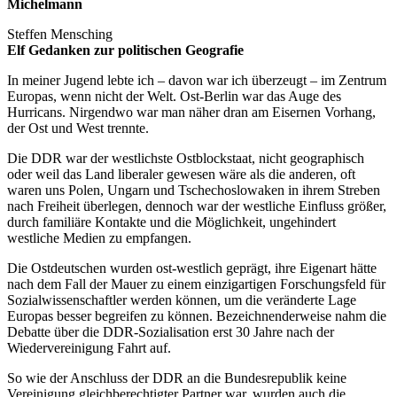
Michelmann
Steffen Mensching
Elf Gedanken zur politischen Geografie
In meiner Jugend lebte ich – davon war ich überzeugt – im Zentrum
Europas, wenn nicht der Welt. Ost-Berlin war das Auge des
Hurricans. Nirgendwo war man näher dran am Eisernen Vorhang,
der Ost und West trennte.
Die DDR war der westlichste Ostblockstaat, nicht geographisch
oder weil das Land liberaler gewesen wäre als die anderen, oft
waren uns Polen, Ungarn und Tschechoslowaken in ihrem Streben
nach Freiheit überlegen, dennoch war der westliche Einfluss größer,
durch familiäre Kontakte und die Möglichkeit, ungehindert
westliche Medien zu empfangen.
Die Ostdeutschen wurden ost-westlich geprägt, ihre Eigenart hätte
nach dem Fall der Mauer zu einem einzigartigen Forschungsfeld für
Sozialwissenschaftler werden können, um die veränderte Lage
Europas besser begreifen zu können. Bezeichnenderweise nahm die
Debatte über die DDR-Sozialisation erst 30 Jahre nach der
Wiedervereinigung Fahrt auf.
So wie der Anschluss der DDR an die Bundesrepublik keine
Vereinigung gleichberechtigter Partner war, wurden auch die