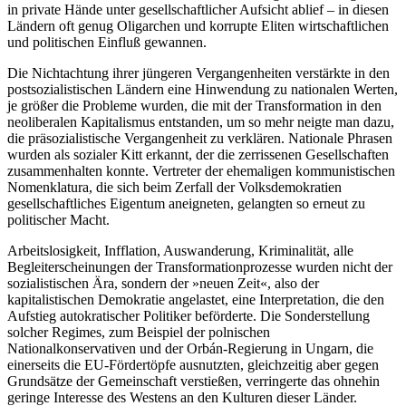
in private Hände unter gesellschaftlicher Aufsicht ablief – in diesen
Ländern oft genug Oligarchen und korrupte Eliten wirtschaftlichen
und politischen Einfluß gewannen.
Die Nichtachtung ihrer jüngeren Vergangenheiten verstärkte in den
postsozialistischen Ländern eine Hinwendung zu nationalen Werten,
je größer die Probleme wurden, die mit der Transformation in den
neoliberalen Kapitalismus entstanden, um so mehr neigte man dazu,
die präsozialistische Vergangenheit zu verklären. Nationale Phrasen
wurden als sozialer Kitt erkannt, der die zerrissenen Gesellschaften
zusammenhalten konnte. Vertreter der ehemaligen kommunistischen
Nomenklatura, die sich beim Zerfall der Volksdemokratien
gesellschaftliches Eigentum aneigneten, gelangten so erneut zu
politischer Macht.
Arbeitslosigkeit, Infflation, Auswanderung, Kriminalität, alle
Begleiterscheinungen der Transformationprozesse wurden nicht der
sozialistischen Ära, sondern der »neuen Zeit«, also der
kapitalistischen Demokratie angelastet, eine Interpretation, die den
Aufstieg autokratischer Politiker beförderte. Die Sonderstellung
solcher Regimes, zum Beispiel der polnischen
Nationalkonservativen und der Orbán-Regierung in Ungarn, die
einerseits die EU-Fördertöpfe ausnutzten, gleichzeitig aber gegen
Grundsätze der Gemeinschaft verstießen, verringerte das ohnehin
geringe Interesse des Westens an den Kulturen dieser Länder.