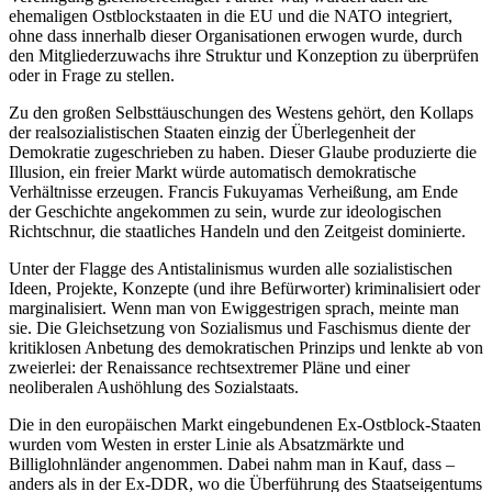
ehemaligen Ostblockstaaten in die EU und die NATO integriert,
ohne dass innerhalb dieser Organisationen erwogen wurde, durch
den Mitgliederzuwachs ihre Struktur und Konzeption zu überprüfen
oder in Frage zu stellen.
Zu den großen Selbsttäuschungen des Westens gehört, den Kollaps
der realsozialistischen Staaten einzig der Überlegenheit der
Demokratie zugeschrieben zu haben. Dieser Glaube produzierte die
Illusion, ein freier Markt würde automatisch demokratische
Verhältnisse erzeugen. Francis Fukuyamas Verheißung, am Ende
der Geschichte angekommen zu sein, wurde zur ideologischen
Richtschnur, die staatliches Handeln und den Zeitgeist dominierte.
Unter der Flagge des Antistalinismus wurden alle sozialistischen
Ideen, Projekte, Konzepte (und ihre Befürworter) kriminalisiert oder
marginalisiert. Wenn man von Ewiggestrigen sprach, meinte man
sie. Die Gleichsetzung von Sozialismus und Faschismus diente der
kritiklosen Anbetung des demokratischen Prinzips und lenkte ab von
zweierlei: der Renaissance rechtsextremer Pläne und einer
neoliberalen Aushöhlung des Sozialstaats.
Die in den europäischen Markt eingebundenen Ex-Ostblock-Staaten
wurden vom Westen in erster Linie als Absatzmärkte und
Billiglohnländer angenommen. Dabei nahm man in Kauf, dass –
anders als in der Ex-DDR, wo die Überführung des Staatseigentums