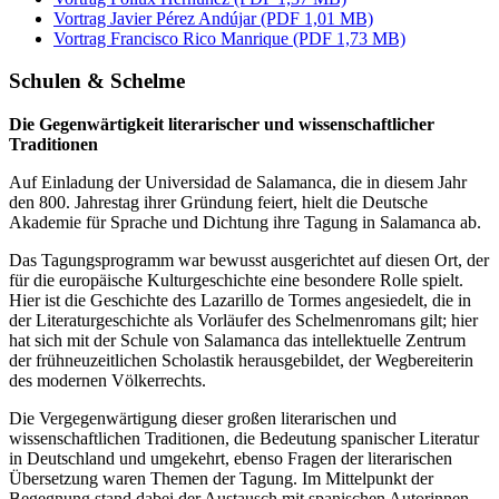
Vortrag Javier Pérez Andújar (PDF 1,01 MB)
Vortrag Francisco Rico Manrique (PDF 1,73 MB)
Schulen & Schelme
Die Gegenwärtigkeit literarischer und wissenschaftlicher
Traditionen
Auf Einladung der Universidad de Salamanca, die in diesem Jahr
den 800. Jahrestag ihrer Gründung feiert, hielt die Deutsche
Akademie für Sprache und Dichtung ihre Tagung in Salamanca ab.
Das Tagungsprogramm war bewusst ausgerichtet auf diesen Ort, der
für die europäische Kulturgeschichte eine besondere Rolle spielt.
Hier ist die Geschichte des Lazarillo de Tormes angesiedelt, die in
der Literaturgeschichte als Vorläufer des Schelmenromans gilt; hier
hat sich mit der Schule von Salamanca das intellektuelle Zentrum
der frühneuzeitlichen Scholastik herausgebildet, der Wegbereiterin
des modernen Völkerrechts.
Die Vergegenwärtigung dieser großen literarischen und
wissenschaftlichen Traditionen, die Bedeutung spanischer Literatur
in Deutschland und umgekehrt, ebenso Fragen der literarischen
Übersetzung waren Themen der Tagung. Im Mittelpunkt der
Begegnung stand dabei der Austausch mit spanischen Autorinnen