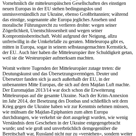
Vornehmlich die mitteleuropäischen Gesellschaften des einstigen
neuen Europas in der EU stehen bedingungslos und
unmissverständlich zur Ukraine, ebenso Großbritannien; während
das einstige, sogenannte alte Europa jegliches Ansehen und
moralische Führungsrecht zu verlieren drohte: wegen seiner
Zögerlichkeit, Unentschlossenheit und wegen seiner
Kompromissbereitschaft. Wohl aufgrund der Neigung, allzu
unfreiwillig in die Umkehrfalle zu geraten. Mitteleuropa gibt es,
mitten in Europa, sogar in seinem selbstausgemachten Kernstück,
der EU. Auch hier haben die Mitteleuropäer ihre Schuldigkeit getan,
weil sie die Westeuropäer aufmerksam machten.
Womit weitere Tugenden der Mitteleuropäer zutage treten: die
Deutungskunst und das Übersetzungsvermögen. Deuter und
Übersetzer fanden sich ja auch außerhalb der EU, in der
unbenannten Mitte Europas, die sich auf dem Majdan Luft machte.
Der Euromajdan 2013/14 war doch schon die Erweiterung
Mitteleuropas auf die gesamte Ukraine. Nach der Krim-Annexion
im Jahr 2014, der Besetzung des Donbas und schließlich seit dem
Krieg gegen die Ukraine haben wir zur Kenntnis nehmen müssen,
wie mühsam die Majdan-Epiphanien zum alten Europa
durchdrangen, wie verkehrt sie dort ausgelegt wurden, wie wenig
Verständnis dem Geschehen in der Ukraine entgegengebracht
wurde; und wie groß und unverbrüchlich demgegenüber die
Bereitschaft war, Russland nicht nur zu »verstehen«, sondern weiter