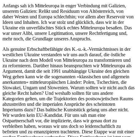
Anfangs sah ich Mitteleuropa in enger Verbindung mit Galizien,
unserem Galizien: Relikt und Residuum von Altösterreich, von
daher Westen und Europa schlechthin; vor allem aber Reservoir von
Ideen und Inhalten. Ich war stolz und glücklich, dass wir in der
Ukraine ein unverfälschtes Stück echtes Mitteleuropa besaßen. Das
war unser Alibi, unsere Legitimation, unsere Rechtfertigung und,
mehr noch, die Grundlage unseres Anspruchs.
Als genuine Erbschaftbefähigte des K.-u.-k.-Vermächtnisses in der
westlichen Ukraine verstanden wir uns auch darauf, die östliche
Ukraine nach dem Modell von Mitteleuropa zu transformieren und
zu reformieren. Darüber hinaus beanspruchten wir Mitteleuropa als
Argument, damit die seit 1991 unabhängige Ukraine den gleichen
Weg gehen kann wie die sogenannten »klassischen und allgemein
anerkannten« mitteleuropäischen Länder: Polen, Tschechien, die
Slowakei, Ungarn und Slowenien. Warum sollten wir nicht auch das
gleiche Recht haben? Und weshalb sollten für uns andere
Kategorien gelten, um die Trajektorien des postsowjetischen Raums
abzustreifen und die imperialen Ansprüche des scheintoten
Imperiums dazu? Das baltische Kunststück gelang uns aber nicht.
Wir wurden kein EU-Kandidat. Für uns sah man eine
Ostpartnerschaft vor, die implizierte, dass wir genau dort zu
verbleiben haben, woraus wir uns doch so leidenschaftlich zu
befreien und zu emanzipieren trachteten. Diese Etappe war mit einer