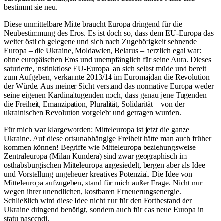
bestimmt sie neu.
Diese unmittelbare Mitte braucht Europa dringend für die
Neubestimmung des Eros. Es ist doch so, dass dem EU-Europa das
weiter östlich gelegene und sich nach Zugehörigkeit sehnende
Europa – die Ukraine, Moldawien, Belarus – herzlich egal war:
ohne europäischen Eros und unempfänglich für seine Aura. Dieses
saturierte, instinktlose EU-Europa, an sich selbst müde und bereit
zum Aufgeben, verkannte 2013/14 im Euromajdan die Revolution
der Würde. Aus meiner Sicht verstand das normative Europa weder
seine eigenen Kardinaltugenden noch, dass genau jene Tugenden –
die Freiheit, Emanzipation, Pluralität, Solidarität – von der
ukrainischen Revolution vorgelebt und getragen wurden.
Für mich war klargeworden: Mitteleuropa ist jetzt die ganze
Ukraine. Auf diese ortsunabhängige Freiheit hätte man auch früher
kommen können! Begriffe wie Mitteleuropa beziehungsweise
Zentraleuropa (Milan Kundera) sind zwar geographisch im
osthabsburgischen Mitteleuropa angesiedelt, bergen aber als Idee
und Vorstellung ungeheuer kreatives Potenzial. Die Idee von
Mitteleuropa aufzugeben, stand für mich außer Frage. Nicht nur
wegen ihrer unendlichen, kostbaren Erneuerungsenergie.
Schließlich wird diese Idee nicht nur für den Fortbestand der
Ukraine dringend benötigt, sondern auch für das neue Europa in
statu nascendi.