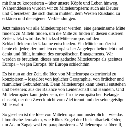
mit ihm zu kooperieren – über unsere Köpfe und Leben hinweg.
Währenddessen wurden wir zu Mitteleuropäern: auch als Deuter
und Übersetzer, die sich darum mühten, dem Westen Russland zu
erklären und die eigenen Verblendungen.
Jetzt müssen wir alle Mitteleuropäer werden, eine gemeinsame Mitte
finden; zu Mitteln finden, um die Mitte zu finden in diesen düsteren
Zeiten. Jetzt wird das Schicksal Mitteleuropas auf den
Schlachtfeldern der Ukraine entschieden. Ein Mitteleuropäer ist
heute ein jeder, der inmitten europäischer Angelegenheiten lebt und
denkt und fühlt, inmitten des europäischen Engagements. Wir
werden es brauchen, dieses neu gedachte Mitteleuropa als geeintes
Europa – wegen Europa, für Europa schlechthin.
Es ist nun an der Zeit, die Idee von Mitteleuropa exterritorial zu
konzipieren – losgelöst von jeglicher Geographie, von örtlicher und
räumlicher Gebundenheit. Denn Mitteleuropa kann überall entstehen
und bestehen: aus der Balance von Leidenschaft und Handeln. Und
Mitteleuropäer kann jeder sein, der für die europäischen Belange
einsteht, der den Zweck nicht vom Ziel trennt und der seine geistige
Mitte wahrt.
So gesehen ist die Idee von Mitteleuropa nun unsterblich – wie das
himmlische Jerusalem, wie Rilkes Engel der Unsichtbarkeit. Oder,
um Adam Zagajewski zu paraphrasieren – Mitteleuropa ist überall,