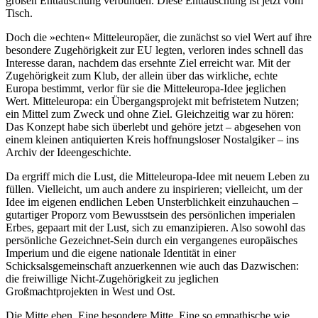
großen Enttäuschung verbunden. Diese Enttäuschung ist jetzt vom
Tisch.
Doch die »echten« Mitteleuropäer, die zunächst so viel Wert auf ihre
besondere Zugehörigkeit zur EU legten, verloren indes schnell das
Interesse daran, nachdem das ersehnte Ziel erreicht war. Mit der
Zugehörigkeit zum Klub, der allein über das wirkliche, echte
Europa bestimmt, verlor für sie die Mitteleuropa-Idee jeglichen
Wert. Mitteleuropa: ein Übergangsprojekt mit befristetem Nutzen;
ein Mittel zum Zweck und ohne Ziel. Gleichzeitig war zu hören:
Das Konzept habe sich überlebt und gehöre jetzt – abgesehen von
einem kleinen antiquierten Kreis hoffnungsloser Nostalgiker – ins
Archiv der Ideengeschichte.
Da ergriff mich die Lust, die Mitteleuropa-Idee mit neuem Leben zu
füllen. Vielleicht, um auch andere zu inspirieren; vielleicht, um der
Idee im eigenen endlichen Leben Unsterblichkeit einzuhauchen –
gutartiger Proporz vom Bewusstsein des persönlichen imperialen
Erbes, gepaart mit der Lust, sich zu emanzipieren. Also sowohl das
persönliche Gezeichnet-Sein durch ein vergangenes europäisches
Imperium und die eigene nationale Identität in einer
Schicksalsgemeinschaft anzuerkennen wie auch das Dazwischen:
die freiwillige Nicht-Zugehörigkeit zu jeglichen
Großmachtprojekten in West und Ost.
Die Mitte eben. Eine besondere Mitte. Eine so empathische wie