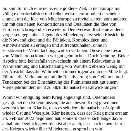
So kam für mich eine neue, eine goldene Zeit, in der Europa mir
völlig exterritorialisiert und reihenweise neuformuliert erscheint:
einmal, um die Idee von Mitteleuropa zu revitalisieren; zum anderen,
um mit den neuen Konnotationen und Qualitäten die Idee von
Europa nutzbringend zu erweitern. Dem verwandt ist eine andere,
vergessen geglaubte Tugend des Mitteleuropäers: seine Einsicht in
die Notwendigkeit und die Fähigkeit, Komplexitäten und
Ambivalenzen zu ertragen und aufrechtzuhalten, ohne in
zerstörerische Vereinfachungswut zu verfallen. Diese neue Lesart
von Mitteleuropa können wir gut gebrauchen. Doch Achtung! Beide
Aspekte bitte keinesfalls verwechseln mit einem Relativismus in
Wahrnehmung und Einschätzung von Wahrheit; ebenso wenig mit
der Ansicht, dass die Wahrheit eh immer irgendwo in der Mitte liegt.
Führten die Verkennung und die Relativierung von Gefahren und
Tendenzen bei der Einschätzung des Putinismus seit gut einem
Vierteljahrhundert nicht zu allzu dramatischen Entwicklungen?
Womit wir endgültig beim Krieg angelangt sind. Oder anders
gesagt: bei den Erkenntnissen, die aus diesem Krieg gewonnen
werden können. Klar ist, dass es seit dem dramatischen Aufprall
wieder Ost und West gibt. Klar ist auch, dass der Krieg nicht erst am
24. Februar 2022 begonnen hat, sondern dass er sich lange davor
anbahnte. Deutlich geworden ist aber auch, dass nach einem Jahr
des Krieges wieder über Mitteleuropa gesprochen wird.