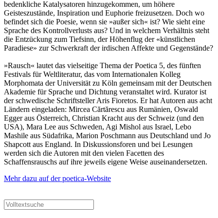
bedenkliche Katalysatoren hinzugekommen, um höhere
Geisteszustände, Inspiration und Euphorie freizusetzen. Doch wo
befindet sich die Poesie, wenn sie »außer sich« ist? Wie sieht eine
Sprache des Kontrollverlusts aus? Und in welchem Verhältnis steht
die Entzückung zum Tiefsinn, der Höhenflug der «künstlichen
Paradiese» zur Schwerkraft der irdischen Affekte und Gegenstände?
»Rausch« lautet das vielseitige Thema der Poetica 5, des fünften
Festivals für Weltliteratur, das vom Internationalen Kolleg
Morphomata der Universität zu Köln gemeinsam mit der Deutschen
Akademie für Sprache und Dichtung veranstaltet wird. Kurator ist
der schwedische Schriftsteller Aris Fioretos. Er hat Autoren aus acht
Ländern eingeladen: Mircea Cărtărescu aus Rumänien, Oswald
Egger aus Österreich, Christian Kracht aus der Schweiz (und den
USA), Mara Lee aus Schweden, Agi Mishol aus Israel, Lebo
Mashile aus Südafrika, Marion Poschmann aus Deutschland und Jo
Shapcott aus England. In Diskussionsforen und bei Lesungen
werden sich die Autoren mit den vielen Facetten des
Schaffensrauschs auf ihre jeweils eigene Weise auseinandersetzen.
Mehr dazu auf der poetica-Website