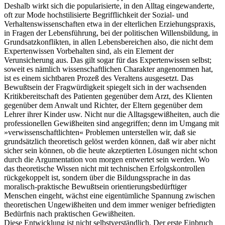
Deshalb wirkt sich die popularisierte, in den Alltag eingewanderte,
oft zur Mode hochstilisierte Begrifflichkeit der Sozial- und
Verhaltenswissenschaften etwa in der elterlichen Erziehungspraxis,
in Fragen der Lebensführung, bei der politischen Willensbildung, in
Grundsatzkonflikten, in allen Lebensbereichen also, die nicht dem
Expertenwissen Vorbehalten sind, als ein Element der
Verunsicherung aus. Das gilt sogar für das Expertenwissen selbst;
soweit es nämlich wissenschaftlichen Charakter angenommen hat,
ist es einem sichtbaren Prozeß des Veraltens ausgesetzt. Das
Bewußtsein der Fragwürdigkeit spiegelt sich in der wachsenden
Kritikbereitschaft des Patienten gegenüber dem Arzt, des Klienten
gegenüber dem Anwalt und Richter, der Eltern gegenüber dem
Lehrer ihrer Kinder usw. Nicht nur die Alltagsgewißheiten, auch die
professionellen Gewißheiten sind angegriffen; denn im Umgang mit
»verwissenschaftlichten« Problemen unterstellen wir, daß sie
grundsätzlich theoretisch gelöst werden können, daß wir aber nicht
sicher sein können, ob die heute akzeptierten Lösungen nicht schon
durch die Argumentation von morgen entwertet sein werden. Wo
das theoretische Wissen nicht mit technischen Erfolgskontrollen
rückgekoppelt ist, sondern über die Bildungssprache in das
moralisch-praktische Bewußtsein orientierungsbedürftiger
Menschen eingeht, wächst eine eigentümliche Spannung zwischen
theoretischen Ungewißheiten und dem immer weniger befriedigten
Bedürfnis nach praktischen Gewißheiten.
Diese Entwicklung ist nicht selbstverständlich. Der erste Einbruch