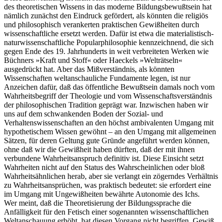
des theoretischen Wissens in das moderne Bildungsbewußtsein hat
nämlich zunächst den Eindruck gefördert, als könnten die religiös
und philosophisch verankerten praktischen Gewißheiten durch
wissenschaftliche ersetzt werden. Dafür ist etwa die materialistisch-
naturwissenschaftliche Popularphilosophie kennzeichnend, die sich
gegen Ende des 19. Jahrhunderts in weit verbreiteten Werken wie
Büchners »Kraft und Stoff« oder Haeckels »Welträtseln«
ausgedrückt hat. Aber das Mißverständnis, als könnten
Wissenschaften weltanschauliche Fundamente legen, ist nur
Anzeichen dafür, daß das öffentliche Bewußtsein damals noch vom
Wahrheitsbegriff der Theologie und vom Wissenschaftsverständnis
der philosophischen Tradition geprägt war. Inzwischen haben wir
uns auf dem schwankenden Boden der Sozial- und
Verhaltenswissenschaften an den höchst ambivalenten Umgang mit
hypothetischem Wissen gewöhnt – an den Umgang mit allgemeinen
Sätzen, für deren Geltung gute Gründe angeführt werden können,
ohne daß wir die Gewißheit haben dürften, daß der mit ihnen
verbundene Wahrheitsanspruch definitiv ist. Diese Einsicht setzt
Wahrheiten nicht auf den Status des Wahrscheinlichen oder bloß
Wahrheitsähnlichen herab, aber sie verlangt ein zögerndes Verhältnis
zu Wahrheitsansprüchen, was praktisch bedeutet: sie erfordert eine
im Umgang mit Ungewißheiten bewährte Autonomie des Ichs.
Wer meint, daß die Theoretisierung der Bildungssprache die
Anfälligkeit für den Fetisch einer sogenannten wissenschaftlichen
Weltanschauung erhöht, hat diesen Vorgang nicht begriffen. Gewiß,