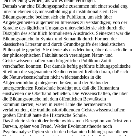
leichter einig werden, als wir es heute vermögen.
Damals war eine Bildungssprache zusammen mit einer sozial eng
umschriebenen Gymnasialbildung gut institutionalisiert. Der
Bildungssprache bedient sich ein Publikum, um sich über
Angelegenheiten allgemeinen Interesses zu verständigen; von der
Sprache des täglichen Umgangs unterscheidet sie sich durch die
Disziplin des schriftlich formulierten Ausdrucks. Seinerzeit war die
Bildungssprache in Syntax und Semantik durch Formen der
klassischen Literatur und durch Grundbegriffe der idealistischen
Philosophie geprägt. Sie diente als das Medium, über das sich die in
der philosophischen Fakultät noch vereinigten Natur- und
Geisteswissenschaften zum bürgerlichen Publikum Zutritt
verschaffen konnten. Der damals heftig geführte bildungspolitische
Streit um die sogenannten Realien erinnert freilich daran, daß sich
die Naturwissenschaften nicht widerstandslos in die
Allgemeinbildung integrieren ließen; und der Status der
untergeordneten Realschule bestätigt nur, daß die Humaniora
einstweilen die Oberhand behielten. Die Wissenschaften, die über
die Bildungssprache mit dem öffentlichen Bewußtsein
kommunizierten, waren in erster Linie die hermeneutisch
verfahrenden, die traditionsfortbildenden Geisteswissenschaften;
großen Einfluß hatte die Historische Schule.
Das änderte sich mit der breitenwirksamen Rezeption zunächst von
Darwin, später von Freud. Weder Evolutionstheorie noch
Psychoanalyse fügten sich in den bekannten bildungssprachlichen