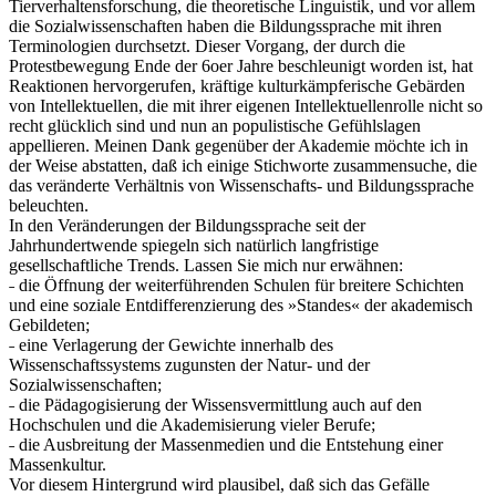
Tierverhaltensforschung, die theoretische Linguistik, und vor allem
die Sozialwissenschaften haben die Bildungssprache mit ihren
Terminologien durchsetzt. Dieser Vorgang, der durch die
Protestbewegung Ende der 6oer Jahre beschleunigt worden ist, hat
Reaktionen hervorgerufen, kräftige kulturkämpferische Gebärden
von Intellektuellen, die mit ihrer eigenen Intellektuellenrolle nicht so
recht glücklich sind und nun an populistische Gefühlslagen
appellieren. Meinen Dank gegenüber der Akademie möchte ich in
der Weise abstatten, daß ich einige Stichworte zusammensuche, die
das veränderte Verhältnis von Wissenschafts- und Bildungssprache
beleuchten.
In den Veränderungen der Bildungssprache seit der
Jahrhundertwende spiegeln sich natürlich langfristige
gesellschaftliche Trends. Lassen Sie mich nur erwähnen:
˗ die Öffnung der weiterführenden Schulen für breitere Schichten
und eine soziale Entdifferenzierung des »Standes« der akademisch
Gebildeten;
˗ eine Verlagerung der Gewichte innerhalb des
Wissenschaftssystems zugunsten der Natur- und der
Sozialwissenschaften;
˗ die Pädagogisierung der Wissensvermittlung auch auf den
Hochschulen und die Akademisierung vieler Berufe;
˗ die Ausbreitung der Massenmedien und die Entstehung einer
Massenkultur.
Vor diesem Hintergrund wird plausibel, daß sich das Gefälle