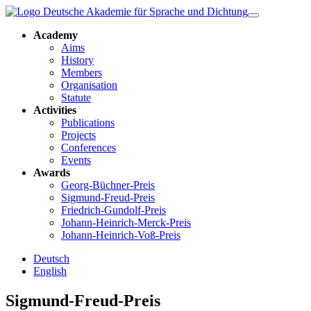
Academy
Aims
History
Members
Organisation
Statute
Activities
Publications
Projects
Conferences
Events
Awards
Georg-Büchner-Preis
Sigmund-Freud-Preis
Friedrich-Gundolf-Preis
Johann-Heinrich-Merck-Preis
Johann-Heinrich-Voß-Preis
Deutsch
English
Sigmund-Freud-Preis