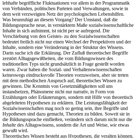
lebhafte begriffliche Fluktuationen vor allem in der Programmatik
von Verbänden, politischen Parteien und Verwaltungen, sowie in
dem weit verzweigten Netz der psychologischen Lebenshilfen.
Was beunruhigt an diesem Vorgang? Der Umstand, daß die
Bildungssprache neue, in verstärktem Maße sozialwissenschaftliche
Inhalte in sich aufnimmt, ist nicht per se aufregend. Die
Verschiebung von den Geistes- zu den Sozialwissenschaften
bedeutet freilich nicht nur einen Wechsel der Perspektiven und der
Inhalte, sondern eine Veränderung in der Struktur des Wissens.
Darin suche ich die Erklärung. Der Zufluß theoretischer Begriffe
zerstört Alltagsgewißheiten, die vom Bildungswissen des
traditionellen Typs nicht grundsätzlich in Frage gestellt worden
waren. Zwar haben die Sozial- und Verhaltenswissenschaften
keineswegs eindrucksvolle Theorien vorzuweisen, aber sie treten
mit dem methodischen Anspruch auf, theoretisches Wissen zu
gewinnen. Die Kenntnis von Gesetzmäßigkeiten soll uns
instandsetzen, Phänomene nicht nur narrativ, in Form von
Erzählungen oder Erläuterungen, sondern mit Hilfe von theoretisch
abgeleiteten Hypothesen zu erklären. Die Leistungsfähigkeit der
Sozialwissenschaften mag noch so gering sein, ihre Begriffe und
Hypothesen sind dazu gemacht, Theorien zu bilden. Soweit sie in
die Bildungssprache einfließen, verändern sich darum nicht nur die
Inhalte
des Alltagswissens, sondern die Art und Weise,
wie
etwas
gewußt wird.
Theoretisches Wissen besteht aus Hypothesen, die veralten können.