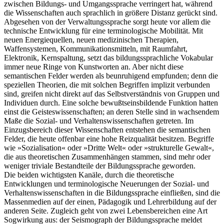
zwischen Bildungs- und Umgangssprache verringert hat, während
die Wissenschaften auch sprachlich in größere Distanz gerückt sind.
Abgesehen von der Verwaltungssprache sorgt heute vor allem die
technische Entwicklung für eine terminologische Mobilität. Mit
neuen Energiequellen, neuen medizinischen Therapien,
Waffensystemen, Kommunikationsmitteln, mit Raumfahrt,
Elektronik, Kernspaltung, setzt das bildungssprachliche Vokabular
immer neue Ringe von Kunstworten an. Aber nicht diese
semantischen Felder werden als beunruhigend empfunden; denn die
speziellen Theorien, die mit solchen Begriffen implizit verbunden
sind, greifen nicht direkt auf das Selbstverständnis von Gruppen und
Individuen durch. Eine solche bewußtseinsbildende Funktion hatten
einst die Geisteswissenschaften; an deren Stelle sind in wachsendem
Maße die Sozial- und Verhaltenswissenschaften getreten. Im
Einzugsbereich dieser Wissenschaften entstehen die semantischen
Felder, die heute offenbar eine hohe Reizqualität besitzen. Begriffe
wie »Sozialisation« oder »Dritte Welt« oder »strukturelle Gewalt«,
die aus theoretischen Zusammenhängen stammen, sind mehr oder
weniger triviale Bestandteile der Bildungssprache geworden.
Die beiden wichtigsten Kanäle, durch die theoretische
Entwicklungen und terminologische Neuerungen der Sozial- und
Verhaltenswissenschaften in die Bildungssprache einfließen, sind die
Massenmedien auf der einen, Pädagogik und Lehrerbildung auf der
anderen Seite. Zugleich geht von zwei Lebensbereichen eine Art
Sogwirkung aus: der Seismograph der Bildungssprache meldet