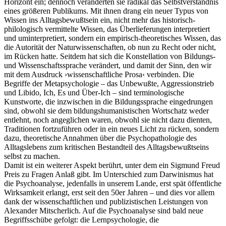
Horizont ein; dennoch veränderten sie radikal das Selbstverständnis
eines größeren Publikums. Mit ihnen drang ein neuer Typus von
Wissen ins Alltagsbewußtsein ein, nicht mehr das historisch-
philologisch vermittelte Wissen, das Überlieferungen interpretiert
und uminterpretiert, sondern ein empirisch-theoretisches Wissen, das
die Autorität der Naturwissenschaften, ob nun zu Recht oder nicht,
im Rücken hatte. Seitdem hat sich die Konstellation von Bildungs-
und Wissenschaftssprache verändert, und damit der Sinn, den wir
mit dem Ausdruck ›wissenschaftliche Prosa‹ verbinden. Die
Begriffe der Metapsychologie – das Unbewußte, Aggressionstrieb
und Libido, Ich, Es und Über-Ich – sind terminologische
Kunstworte, die inzwischen in die Bildungssprache eingedrungen
sind, obwohl sie dem bildungshumanistischen Wortschatz weder
entlehnt, noch angeglichen waren, obwohl sie nicht dazu dienten,
Traditionen fortzuführen oder in ein neues Licht zu rücken, sondern
dazu, theoretische Annahmen über die Psychopathologie des
Alltagslebens zum kritischen Bestandteil des Alltagsbewußtseins
selbst zu machen.
Damit ist ein weiterer Aspekt berührt, unter dem ein Sigmund Freud
Preis zu Fragen Anlaß gibt. Im Unterschied zum Darwinismus hat
die Psychoanalyse, jedenfalls in unserem Lande, erst spät öffentliche
Wirksamkeit erlangt, erst seit den 50er Jahren – und dies vor allem
dank der wissenschaftlichen und publizistischen Leistungen von
Alexander Mitscherlich. Auf die Psychoanalyse sind bald neue
Begriffsschübe gefolgt: die Lernpsychologie, die