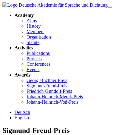
Academy
Aims
History
Members
Organisation
Statute
Activities
Publications
Projects
Conferences
Events
Awards
Georg-Büchner-Preis
Sigmund-Freud-Preis
Friedrich-Gundolf-Preis
Johann-Heinrich-Merck-Preis
Johann-Heinrich-Voß-Preis
Deutsch
English
Sigmund-Freud-Preis