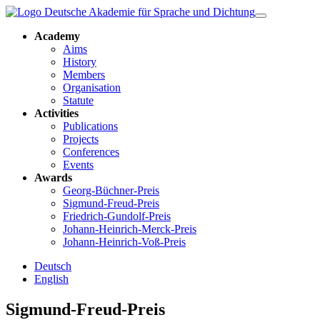
Academy
Aims
History
Members
Organisation
Statute
Activities
Publications
Projects
Conferences
Events
Awards
Georg-Büchner-Preis
Sigmund-Freud-Preis
Friedrich-Gundolf-Preis
Johann-Heinrich-Merck-Preis
Johann-Heinrich-Voß-Preis
Deutsch
English
Sigmund-Freud-Preis