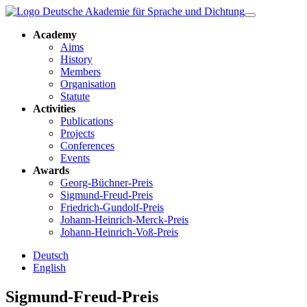
Academy
Aims
History
Members
Organisation
Statute
Activities
Publications
Projects
Conferences
Events
Awards
Georg-Büchner-Preis
Sigmund-Freud-Preis
Friedrich-Gundolf-Preis
Johann-Heinrich-Merck-Preis
Johann-Heinrich-Voß-Preis
Deutsch
English
Sigmund-Freud-Preis