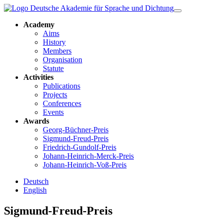
Academy
Aims
History
Members
Organisation
Statute
Activities
Publications
Projects
Conferences
Events
Awards
Georg-Büchner-Preis
Sigmund-Freud-Preis
Friedrich-Gundolf-Preis
Johann-Heinrich-Merck-Preis
Johann-Heinrich-Voß-Preis
Deutsch
English
Sigmund-Freud-Preis