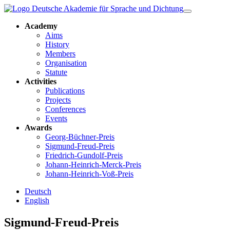
Academy
Aims
History
Members
Organisation
Statute
Activities
Publications
Projects
Conferences
Events
Awards
Georg-Büchner-Preis
Sigmund-Freud-Preis
Friedrich-Gundolf-Preis
Johann-Heinrich-Merck-Preis
Johann-Heinrich-Voß-Preis
Deutsch
English
Sigmund-Freud-Preis