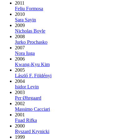
2011
Feliu Formosa
2010
Şara Sayin
2009
Nicholas Boyle
2008
Jurko Prochasko
2007
Nora Iuga
2006
Kwang-Kyu Kim
2005
László F. Földényi
2004
Isidor Levin
2003
Per Øhrgaard
2002
Massimo Cacciari
2001
Fuad Rifka
2000
Ryszard Krynicki
1999