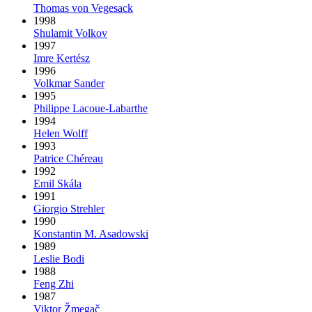
Thomas von Vegesack
1998
Shulamit Volkov
1997
Imre Kertész
1996
Volkmar Sander
1995
Philippe Lacoue-Labarthe
1994
Helen Wolff
1993
Patrice Chéreau
1992
Emil Skála
1991
Giorgio Strehler
1990
Konstantin M. Asadowski
1989
Leslie Bodi
1988
Feng Zhi
1987
Viktor Žmegač