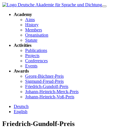
Academy
Aims
History
Members
Organisation
Statute
Activities
Publications
Projects
Conferences
Events
Awards
Georg-Büchner-Preis
Sigmund-Freud-Preis
Friedrich-Gundolf-Preis
Johann-Heinrich-Merck-Preis
Johann-Heinrich-Voß-Preis
Deutsch
English
Friedrich-Gundolf-Preis