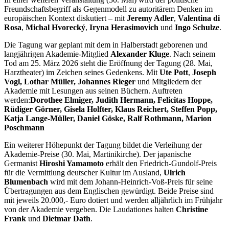
Freundschaftsbegriff als Gegenmodell zu autoritärem Denken im
europäischen Kontext diskutiert – mit
Jeremy Adler
,
Valentina di
Rosa
,
Michal Hvorecký
,
Iryna Herasimovich
und
Ingo Schulze
.
Die Tagung war geplant mit dem in Halberstadt geborenen und
langjährigen Akademie-Mitglied
Alexander Kluge
. Nach seinem
Tod am 25. März 2026 steht die Eröffnung der Tagung (28. Mai,
Harztheater) im Zeichen seines Gedenkens. Mit
Ute Pott
,
Joseph
Vogl, Lothar Müller, Johannes Rieger
und Mitgliedern der
Akademie mit Lesungen aus seinen Büchern. Auftreten
werden:
Dorothee Elmiger, Judith Hermann, Felicitas Hoppe,
Rüdiger Görner, Gisela Holfter, Klaus Reichert, Steffen Popp,
Katja Lange-Müller, Daniel Göske, Ralf Rothmann, Marion
Poschmann
Ein weiterer Höhepunkt der Tagung bildet die Verleihung der
Akademie-Preise (30. Mai, Martinikirche). Der japanische
Germanist
Hiroshi Yamamoto
erhält den Friedrich-Gundolf-Preis
für die Vermittlung deutscher Kultur im Ausland,
Ulrich
Blumenbach
wird mit dem Johann-Heinrich-Voß-Preis für seine
Übertragungen aus dem Englischen gewürdigt. Beide Preise sind
mit jeweils 20.000,- Euro dotiert und werden alljährlich im Frühjahr
von der Akademie vergeben. Die Laudationes halten
Christine
Frank
und
Dietmar Dath
.