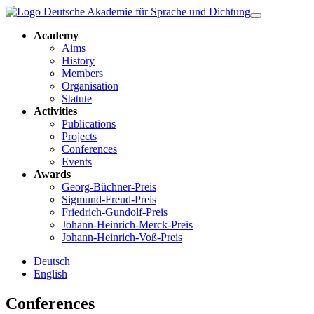
Academy
Aims
History
Members
Organisation
Statute
Activities
Publications
Projects
Conferences
Events
Awards
Georg-Büchner-Preis
Sigmund-Freud-Preis
Friedrich-Gundolf-Preis
Johann-Heinrich-Merck-Preis
Johann-Heinrich-Voß-Preis
Deutsch
English
Conferences