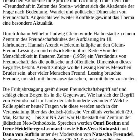
Deutschen Akademie für Sprache und Dichtung. Unter dem Titel
»Freundschaft in Zeiten des Streits« widmet sich die Akademie der
Frage nach Bedeutung, Wandel und politischer Dimension von
Freundschaft. Angesichts weltweiter Konflikte gewinnt das Thema
eine besondere Aktualität.
Durch Johann Wilhelm Ludwig Gleim wurde Halberstadt zu einem
Zentrum des Freundschaftskultes der Aufklärung im 18.
Jahrhundert. Hannah Arendt wiederum knüpfte an den Gleim-
Freund Lessing an und entwickelte in ihrer Rede »Von der
Menschlichkeit in finsteren Zeiten« (1959) ein Verständnis von
Freundschaft, das die politische und öffentliche Dimension dieses
Begriffes betont. Arendt zufolge wollte Lessing keines Menschen
Bruder sein, aber vieler Menschen Freund. Lessing brauchte
Freunde, um sich mit ihnen auszutauschen, um mit ihnen zu streiten.
Die Frühjahrstagung greift diesen Freundschaftsbegriff auf und
schlägt einen Bogen bis in die Gegenwart. Wie hat sich der Begriff
von Freundschaft im Laufe der Jahrhunderte verändert? Welche
Rolle spielt er heute? Fragen wie diese werden auch in der
Veranstaltung über das deutsch-jüdische Verhältnis verhandelt (29.
Mai, Rathaus) – bis zur NS-Zeit war Halberstadt ein Zentrum der
jüdischen Neo-Orthodoxie. Sprechen werden
Omri Boehm
und
Irène Heidelberger-Leonard
sowie
Elke-Vera Kotowski
und
Dana von Suffrin
unter der Moderation von
Natascha Freundel
.
In einer weiteren Veranstaltung (30. Mai) wird der politische