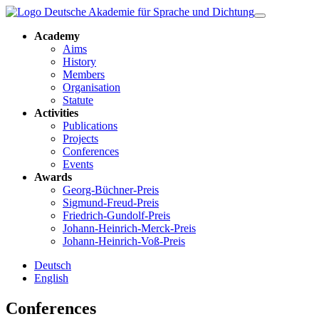
Academy
Aims
History
Members
Organisation
Statute
Activities
Publications
Projects
Conferences
Events
Awards
Georg-Büchner-Preis
Sigmund-Freud-Preis
Friedrich-Gundolf-Preis
Johann-Heinrich-Merck-Preis
Johann-Heinrich-Voß-Preis
Deutsch
English
Conferences