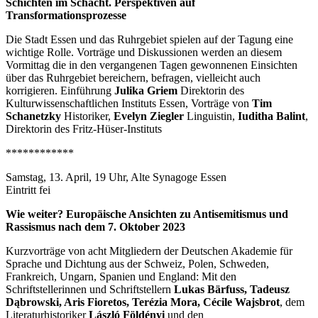
Schichten im Schacht. Perspektiven auf
Transformationsprozesse
Die Stadt Essen und das Ruhrgebiet spielen auf der Tagung eine
wichtige Rolle. Vorträge und Diskussionen werden an diesem
Vormittag die in den vergangenen Tagen gewonnenen Einsichten
über das Ruhrgebiet bereichern, befragen, vielleicht auch
korrigieren. Einführung
Julika Griem
Direktorin des
Kulturwissenschaftlichen Instituts Essen, Vorträge von
Tim
Schanetzky
Historiker,
Evelyn Ziegler
Linguistin,
Iuditha Balint
,
Direktorin des Fritz-Hüser-Instituts
************
Samstag, 13. April, 19 Uhr, Alte Synagoge Essen
Eintritt fei
Wie weiter? Europäische Ansichten zu Antisemitismus und
Rassismus nach dem 7. Oktober 2023
Kurzvorträge von acht Mitgliedern der Deutschen Akademie für
Sprache und Dichtung aus der Schweiz, Polen, Schweden,
Frankreich, Ungarn, Spanien und England: Mit den
Schriftstellerinnen und Schriftstellern
Lukas Bärfuss, Tadeusz
Dąbrowski, Aris Fioretos, Terézia Mora, Cécile Wajsbrot
, dem
Literaturhistoriker
László Földényi
und den