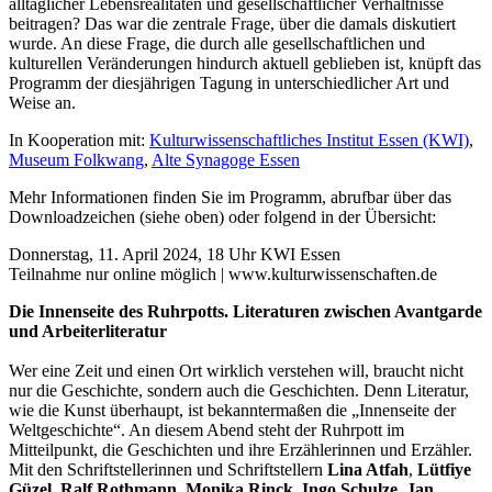
alltäglicher Lebensrealitäten und gesellschaftlicher Verhältnisse
beitragen? Das war die zentrale Frage, über die damals diskutiert
wurde. An diese Frage, die durch alle gesellschaftlichen und
kulturellen Veränderungen hindurch aktuell geblieben ist, knüpft das
Programm der diesjährigen Tagung in unterschiedlicher Art und
Weise an.
In Kooperation mit:
Kulturwissenschaftliches Institut Essen (KWI)
,
Museum Folkwang
,
Alte Synagoge Essen
Mehr Informationen finden Sie im Programm, abrufbar über das
Downloadzeichen (siehe oben) oder folgend in der Übersicht:
Donnerstag, 11. April 2024, 18 Uhr KWI Essen
Teilnahme nur online möglich | www.kulturwissenschaften.de
Die Innenseite des Ruhrpotts. Literaturen zwischen Avantgarde
und Arbeiterliteratur
Wer eine Zeit und einen Ort wirklich verstehen will, braucht nicht
nur die Geschichte, sondern auch die Geschichten. Denn Literatur,
wie die Kunst überhaupt, ist bekanntermaßen die „Innenseite der
Weltgeschichte“. An diesem Abend steht der Ruhrpott im
Mitteilpunkt, die Geschichten und ihre Erzählerinnen und Erzähler.
Mit den Schriftstellerinnen und Schriftstellern
Lina Atfah
,
Lütfiye
Güzel, Ralf Rothmann
,
Monika Rinck
,
Ingo Schulze
,
Jan