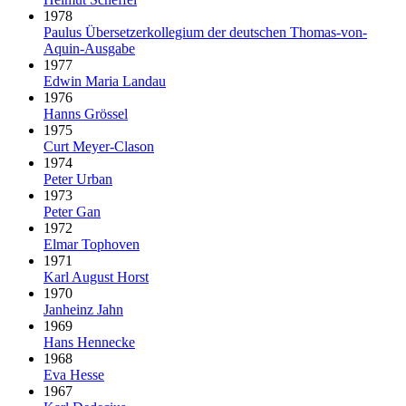
1978
Paulus Über­setzer­kollegium der deut­schen Thomas-von-
Aquin-Ausgabe
1977
Edwin Maria Landau
1976
Hanns Grössel
1975
Curt Meyer-Clason
1974
Peter Urban
1973
Peter Gan
1972
Elmar Tophoven
1971
Karl August Horst
1970
Janheinz Jahn
1969
Hans Hennecke
1968
Eva Hesse
1967