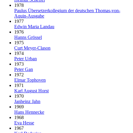
1978
Paulus Über­setzer­kollegium der deut­schen Thomas-von-
Aquin-Ausgabe
1977
Edwin Maria Landau
1976
Hanns Grössel
1975
Curt Meyer-Clason
1974
Peter Urban
1973
Peter Gan
1972
Elmar Tophoven
1971
Karl August Horst
1970
Janheinz Jahn
1969
Hans Hennecke
1968
Eva Hesse
1967