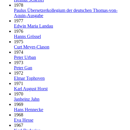
1978
Paulus Über­setzer­kollegium der deut­schen Thomas-von-
Aquin-Ausgabe
1977
Edwin Maria Landau
1976
Hanns Grössel
1975
Curt Meyer-Clason
1974
Peter Urban
1973
Peter Gan
1972
Elmar Tophoven
1971
Karl August Horst
1970
Janheinz Jahn
1969
Hans Hennecke
1968
Eva Hesse
1967